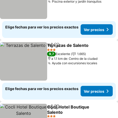
Piscina exterior y jardín tranquilos
Ver prec
Elige fechas para ver los precios exactos
Ver precios
Terrazas de Salento
Compartir
Agregar a favoritos
Ver pr
3 Estrellas
9,7
Excelente
1.665
a 1.1 km de: Centro de la ciudad
Ayuda con excursiones locales
Ver precio
Elige fechas para ver los precios exactos
Ver precios
Cocli Hotel Boutique
Compartir
Agregar a favoritos
Salento
Ver precios