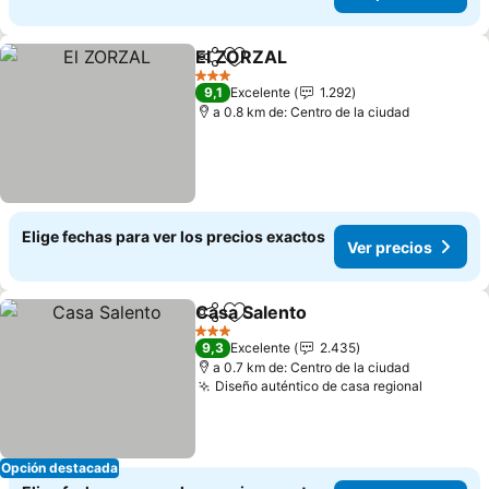
El ZORZAL
Compartir
Agregar a favoritos
Ver precios
3 Estrellas
9,1
Excelente
1.292
a 0.8 km de: Centro de la ciudad
Elige fechas para ver los precios exactos
Ver precios
Casa Salento
Compartir
Agregar a favoritos
Ver precios
3 Estrellas
9,3
Excelente
2.435
a 0.7 km de: Centro de la ciudad
Diseño auténtico de casa regional
Ver pre
Opción destacada