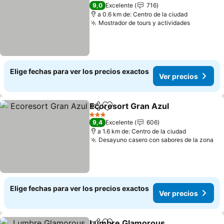
3 Estrellas
9,0
Excelente
716
a 0.6 km de: Centro de la ciudad
Mostrador de tours y actividades
Ver prec
Elige fechas para ver los precios exactos
Ver precios
Ecoresort Gran Azul
Compartir
Agregar a favoritos
Ver p
3 Estrellas
9,4
Excelente
606
a 1.6 km de: Centro de la ciudad
Desayuno casero con sabores de la zona
Ve
Elige fechas para ver los precios exactos
Ver precios
Lumbre Glamorous