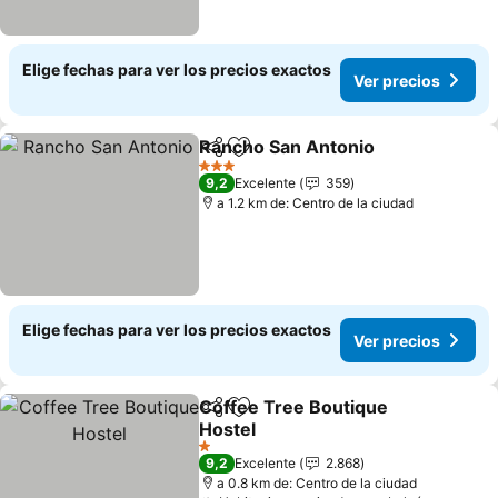
Elige fechas para ver los precios exactos
Ver precios
Rancho San Antonio
Compartir
Agregar a favoritos
Ver pr
3 Estrellas
9,2
Excelente
359
a 1.2 km de: Centro de la ciudad
Elige fechas para ver los precios exactos
Ver precios
Coffee Tree Boutique
Compartir
Agregar a favoritos
Hostel
Ver precios
1 Estrellas
9,2
Excelente
2.868
a 0.8 km de: Centro de la ciudad