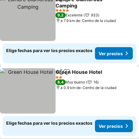
Compartir
Agregar a favoritos
Camping
Ver precios
4 Estrellas
9,2
Excelente
933
a 7.9 km de: Centro de la ciudad
Elige fechas para ver los precios exactos
Ver precios
Green House Hotel
Compartir
Agregar a favoritos
Ver pre
2 Estrellas
8,4
Muy bueno
16
a 0.9 km de: Centro de la ciudad
Elige fechas para ver los precios exactos
Ver precios