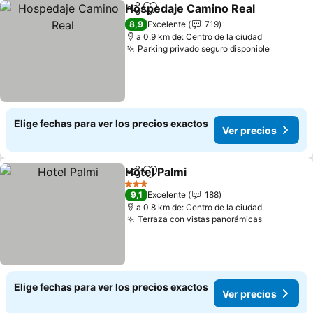
Hospedaje Camino Real
Compartir
Agregar a favoritos
Ve
8,9
Excelente
719
a 0.9 km de: Centro de la ciudad
Parking privado seguro disponible
Ver prec
Elige fechas para ver los precios exactos
Ver precios
Hotel Palmi
Compartir
Agregar a favoritos
Ver precios
3 Estrellas
9,1
Excelente
188
a 0.8 km de: Centro de la ciudad
Terraza con vistas panorámicas
Ver preci
Elige fechas para ver los precios exactos
Ver precios