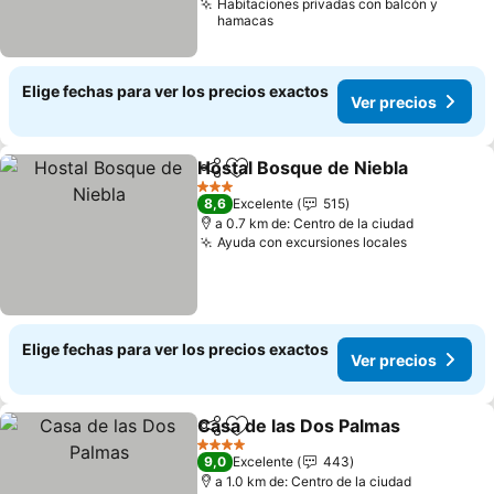
Habitaciones privadas con balcón y
hamacas
Elige fechas para ver los precios exactos
Ver precios
Hostal Bosque de Niebla
Compartir
Agregar a favoritos
V
3 Estrellas
8,6
Excelente
515
a 0.7 km de: Centro de la ciudad
Ayuda con excursiones locales
Ver precio
Elige fechas para ver los precios exactos
Ver precios
Casa de las Dos Palmas
Compartir
Agregar a favoritos
Ve
4 Estrellas
9,0
Excelente
443
a 1.0 km de: Centro de la ciudad