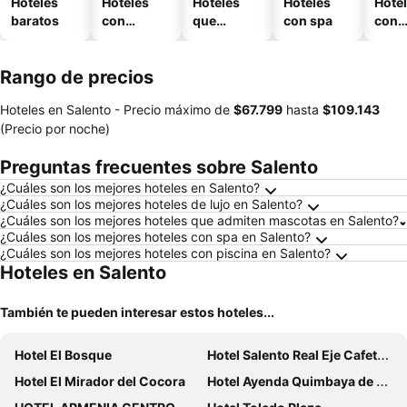
Hoteles
Hoteles
Hoteles
Hoteles
Hote
baratos
con
que
con spa
con
piscina
aceptan
esta
mascotas
mien
Rango de precios
Hoteles en Salento -
Precio máximo
de
‎$67.799
hasta
‎$109.143
(Precio por noche)
Preguntas frecuentes sobre Salento
¿Cuáles son los mejores hoteles en Salento?
¿Cuáles son los mejores hoteles de lujo en Salento?
¿Cuáles son los mejores hoteles que admiten mascotas en Salento?
¿Cuáles son los mejores hoteles con spa en Salento?
¿Cuáles son los mejores hoteles con piscina en Salento?
Hoteles en Salento
También te pueden interesar estos hoteles...
Hotel El Bosque
Hotel Salento Real Eje Cafetero
Hotel El Mirador del Cocora
Hotel Ayenda Quimbaya de Oro 1134