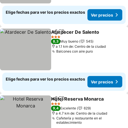
Elige fechas para ver los precios exactos
Ver precios
Atardecer De Salento
Compartir
Agregar a favoritos
Ver 
3 Estrellas
8,3
Muy bueno
545
a 1.1 km de: Centro de la ciudad
Balcones con aire puro
Ver precios
Elige fechas para ver los precios exactos
Ver precios
Hotel Reserva Monarca
Compartir
Agregar a favoritos
Ve
3 Estrellas
9,4
Excelente
629
a 4.7 km de: Centro de la ciudad
Cafetería y restaurante en el
establecimiento