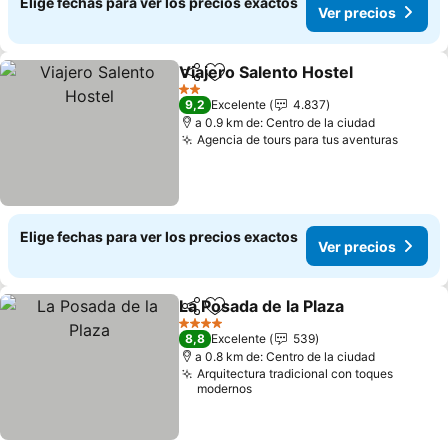
Elige fechas para ver los precios exactos
Ver precios
Viajero Salento Hostel
Compartir
Agregar a favoritos
Ver 
2 Estrellas
9,2
Excelente
4.837
a 0.9 km de: Centro de la ciudad
Agencia de tours para tus aventuras
Ver pr
Elige fechas para ver los precios exactos
Ver precios
La Posada de la Plaza
Compartir
Agregar a favoritos
Ver p
4 Estrellas
8,8
Excelente
539
a 0.8 km de: Centro de la ciudad
Arquitectura tradicional con toques
modernos