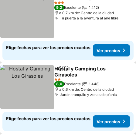
Compartir
Agregar a favoritos
Ver prec
3 Estrellas
9,2
Excelente
1.412
a 0.7 km de: Centro de la ciudad
Tu puerta a la aventura al aire libre
Ver pre
Elige fechas para ver los precios exactos
Ver precios
Hostal y Camping Los
Compartir
Agregar a favoritos
Girasoles
Ver precios
2 Estrellas
8,6
Excelente
1.448
a 0.6 km de: Centro de la ciudad
Jardín tranquilo y zonas de pícnic
Ver prec
Elige fechas para ver los precios exactos
Ver precios