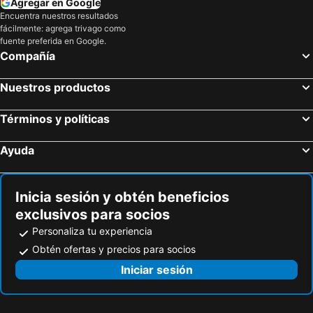
Agregar en Google
Encuentra nuestros resultados
Tuluá, Valle del Cauca Hoteles
Filandia, Quindío Hoteles
fácilmente: agrega trivago como
Cartagena, Bolívar Hoteles
San Andrés, San Andrés, Providencia and Santa Catalina Hoteles
fuente preferida en Google.
Compañía
Santa Marta, Magdalena Hoteles
Bogotá, Bogotá Hoteles
Medellín, Antioquia Hoteles
Cúcuta, Norte de Santander Hoteles
Nuestros productos
Cali, Valle del Cauca Hoteles
Barranquilla, Atlántico Hoteles
Términos y políticas
Ayuda
Inicia sesión y obtén beneficios
exclusivos para socios
Personaliza tu experiencia
Obtén ofertas y precios para socios
Iniciar sesión