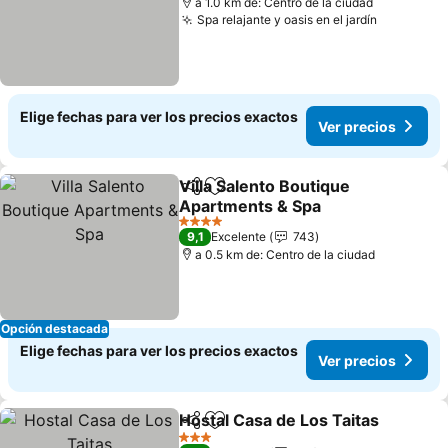
a 1.0 km de: Centro de la ciudad
Spa relajante y oasis en el jardín
Ver preci
Elige fechas para ver los precios exactos
Ver precios
Villa Salento Boutique
Compartir
Agregar a favoritos
Apartments & Spa
Ver precios
4 Estrellas
9,1
Excelente
743
a 0.5 km de: Centro de la ciudad
Opción destacada
Elige fechas para ver los precios exactos
Ver precios
Hostal Casa de Los Taitas
Compartir
Agregar a favoritos
3 Estrellas