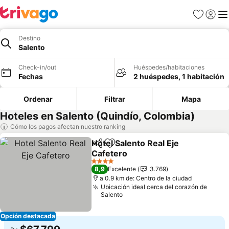
Favoritos
Iniciar 
Me
Destino
Salento
Check-in/out
Huéspedes/habitaciones
Fechas
2 huéspedes, 1 habitación
Ordenar
Filtrar
Mapa
Hoteles en Salento (Quindío, Colombia)
Cómo los pagos afectan nuestro ranking
Hotel Salento Real Eje
Compartir
Agregar a favoritos
Cafetero
Ver precios
4 Estrellas
8,9
Excelente
3.769
a 0.9 km de: Centro de la ciudad
Ubicación ideal cerca del corazón de
Salento
Opción destacada