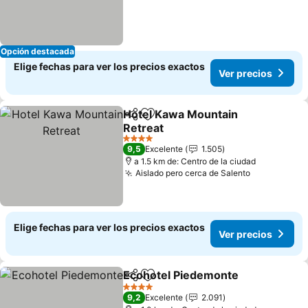
Opción destacada
Elige fechas para ver los precios exactos
Ver precios
Hotel Kawa Mountain
Compartir
Agregar a favoritos
Retreat
Ver precios
4 Estrellas
9,5
Excelente
1.505
a 1.5 km de: Centro de la ciudad
Aislado pero cerca de Salento
Ver precio
Elige fechas para ver los precios exactos
Ver precios
Ecohotel Piedemonte
Compartir
Agregar a favoritos
Ver 
4 Estrellas
9,2
Excelente
2.091