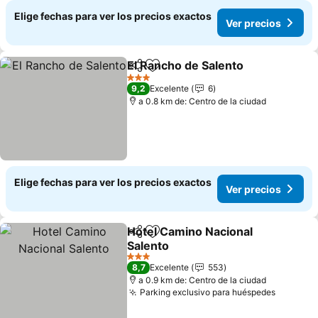
Elige fechas para ver los precios exactos
Ver precios
El Rancho de Salento
Compartir
Agregar a favoritos
Ver p
3 Estrellas
9,2
Excelente
6
a 0.8 km de: Centro de la ciudad
Elige fechas para ver los precios exactos
Ver precios
Hotel Camino Nacional
Compartir
Agregar a favoritos
Salento
Ver precios
3 Estrellas
8,7
Excelente
553
a 0.9 km de: Centro de la ciudad
Parking exclusivo para huéspedes
Ver pre