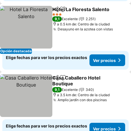
Hotel La Floresta Salento
Compartir
Agregar a favoritos
V
3 Estrellas
9,1
Excelente
2.251
a 0.5 km de: Centro de la ciudad
Desayuno en la azotea con vistas
Ver prec
Opción destacada
Elige fechas para ver los precios exactos
Ver precios
Casa Caballero Hotel
Compartir
Agregar a favoritos
Boutique
Ver precios
9,1
Excelente
340
a 3.5 km de: Centro de la ciudad
Amplio jardín con dos piscinas
Ver precio
Elige fechas para ver los precios exactos
Ver precios