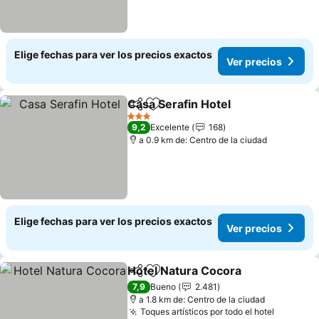
Elige fechas para ver los precios exactos
Ver precios
Casa Serafin Hotel
Compartir
Agregar a favoritos
Ver pre
3 Estrellas
9,2
Excelente
168
a 0.9 km de: Centro de la ciudad
Elige fechas para ver los precios exactos
Ver precios
Hotel Natura Cocora
Compartir
Agregar a favoritos
Ver p
7,9
Bueno
2.481
a 1.8 km de: Centro de la ciudad
Toques artísticos por todo el hotel
Ver prec