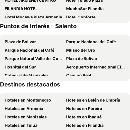
HOTEL ARMENIA CENTRO
Hotel Toledo Plaza
FILANDIA HOTEL
MuchoSur Filandia
Hotel Mocawa Plaza Armenia
Hotel Confortel
Puntos de Interés - Salento
Hotel Natura Cocora
Finca Hotel Paisaje Cafetero
Isa Victory Hotel Boutique
Hotel Montes De La Castellana
Plaza de Bolivar
Parque Nacional del Café
Hotel San Martin Armenia
Hotel Meson de las Flores
Parque Nacional del Café
Museo del Oro
Hotel Camino Nacional Salento
Hotel Reserva Monarca
Parque Natural Valle del Cocorá
Plaza de Bolivar
Beta Hotel
Hospedaje Vista Hermosa Salento
Hospital del Sur
Aeropuerto Internacional El Edén
Marckia Hotel
Casa Serafin Hotel
Catedral de Manizales
Camino Real
Hotel Kawa Mountain Retreat
Hospedaje Camino Real
Destinos destacados
Catedral de Nuestra Señora de la Pobreza
Plaza de Toros-Cormanizales
Hotel Palmi
Hotel La Floresta Salento
La Fogata Resturante
Parque de los Aborígenes
Casa Caballero Hotel Boutique
Hotel Mirador de Boquia Salento
Hoteles en Montenegro
Hoteles en Belén de Umbría
Tierra del Fuego Restobar
Finca La Chapolera
Finca Cardonales
RIVERSIDE LA MASÍA ECOHOTEL
Hoteles en Armenia
Hoteles en Pereira
Estadio Centenario
Universidad del Tolima
Casa Hotel El Compadre
Find Land & a Rest
Hoteles en Manizales
Hoteles en Ibagué
Recinto del Pensamiento
Aeropuerto de La Nubia
Hostal El Molino De Los Vientos
Casa Du Vélo
Hoteles en Tuluá
Hoteles en Filandia
Parque Tematico y Cultural Los Arrieros
Expoferias
Hotel Tukki Ecolodge
Hotel Aires del Quindío Armenia