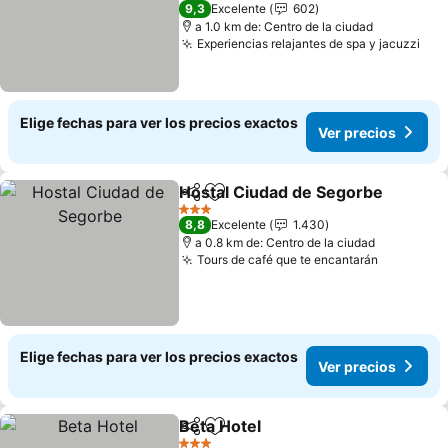
3 Estrellas
9,3
Excelente
602
a 1.0 km de: Centro de la ciudad
Experiencias relajantes de spa y jacuzzi
Ver
Elige fechas para ver los precios exactos
Ver precios
Hostal Ciudad de Segorbe
Compartir
Agregar a favoritos
3 Estrellas
8,8
Excelente
1.430
a 0.8 km de: Centro de la ciudad
Tours de café que te encantarán
Ver preci
Elige fechas para ver los precios exactos
Ver precios
Beta Hotel
Compartir
Agregar a favoritos
Ver precios