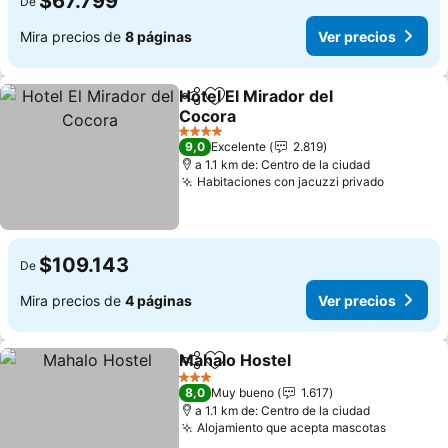
$67.799
De
Mira precios de
8 páginas
Ver precios
Hotel El Mirador del
Compartir
Agregar a favoritos
Cocora
Ver precios
4 Estrellas
9,0
Excelente
2.819
a 1.1 km de: Centro de la ciudad
Habitaciones con jacuzzi privado
Ver prec
$109.143
De
Mira precios de
4 páginas
Ver precios
Mahalo Hostel
Compartir
Agregar a favoritos
Ver precios
3 Estrellas
8,0
Muy bueno
1.617
a 1.1 km de: Centro de la ciudad
Alojamiento que acepta mascotas
Ver prec