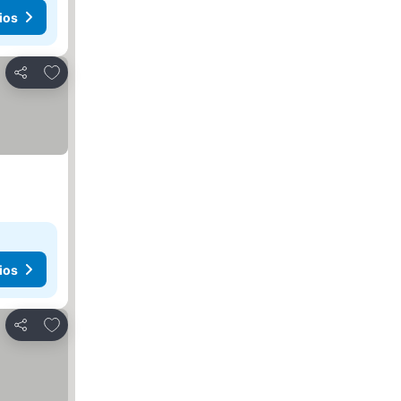
ios
Agregar a favoritos
Compartir
ios
Agregar a favoritos
Compartir