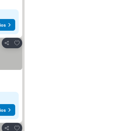
ios
Agregar a favoritos
Compartir
ios
Agregar a favoritos
Compartir