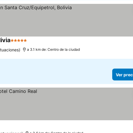
ivia
5 Estrellas
tuaciones)
a 3.1 km de: Centro de la ciudad
Ver prec