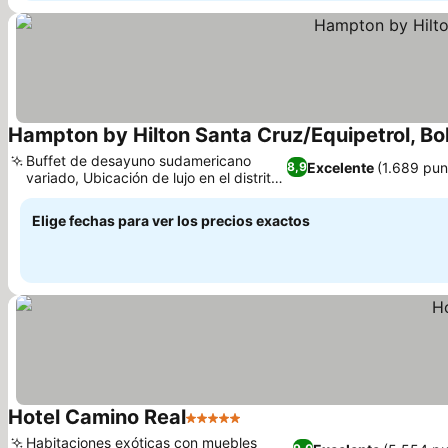
Hampton by Hilton Santa Cruz/Equipetrol, Bol
Buffet de desayuno sudamericano
Excelente
(1.689 pun
8,9
variado, Ubicación de lujo en el distrito
de Equipetrol
Elige fechas para ver los precios exactos
Hotel Camino Real
5 Estrellas
Habitaciones exóticas con muebles