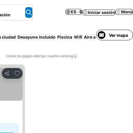
ES · $
Menú
Iniciar sesión
ación
Ver mapa
a ciudad
Desayuno incluido
Piscina
Wifi
Aire acondicionado
Apa
Cómo los pagos afectan nuestro ranking
Agregar a favoritos
Compartir