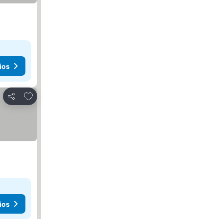
ios
Agregar a favoritos
Compartir
ios