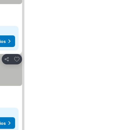
ios
Agregar a favoritos
Compartir
ios