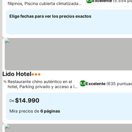
Excelente
(5.554 pu
9,0
filipinos, Piscina cubierta climatizada
con acceso al spa
Elige fechas para ver los precios exactos
Lido Hotel
3 Estrellas
Restaurante chino auténtico en el
Excelente
(635 puntuac
8,8
hotel, Parking privado y acceso a la
terraza
$14.990
De
Mira precios de
6 páginas