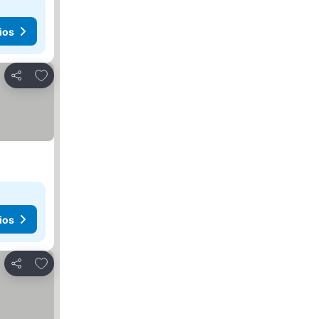
ios
Agregar a favoritos
Compartir
ios
Agregar a favoritos
Compartir