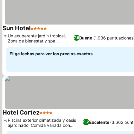
Sun Hotel
5 Estrellas
Un exuberante jardín tropical,
Bueno
(1.936 puntuaciones
7,9
Zona de bienestar y spa
dedicada
Elige fechas para ver los precios exactos
Hotel Cortez
4 Estrellas
Piscina exterior climatizada y oasis
Excelente
(3.662 punt
9,2
ajardinado, Comida variada con
sabores locales