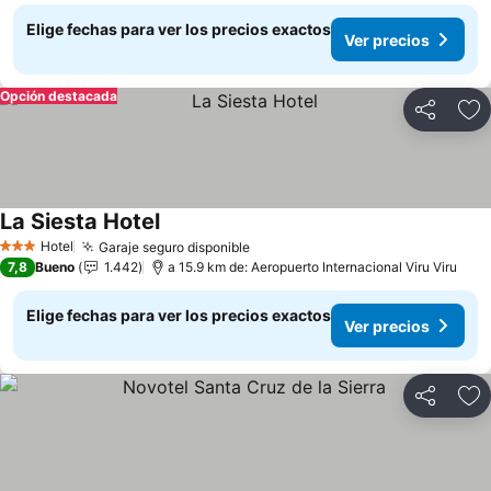
Elige fechas para ver los precios exactos
Ver precios
Opción destacada
Compartir
Ag
La Siesta Hotel
Hotel
Garaje seguro disponible
3 Estrellas
7,8
Bueno
1.442
a 15.9 km de: Aeropuerto Internacional Viru Viru
Elige fechas para ver los precios exactos
Ver precios
Compartir
Ag