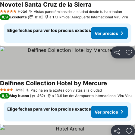
Novotel Santa Cruz de la Sierra
Hotel
Vistas panorámicas de la ciudad desde tu habitación
5 Estrellas
8,9
Excelente
810
a 17.1 km de: Aeropuerto Internacional Viru Viru
Elige fechas para ver los precios exactos
Ver precios
Compartir
Ag
Delfines Collection Hotel by Mercure
Hotel
Piscina en la azotea con vistas a la ciudad
4 Estrellas
8,3
Muy bueno
462
a 13.9 km de: Aeropuerto Internacional Viru Viru
Elige fechas para ver los precios exactos
Ver precios
Compartir
Ag