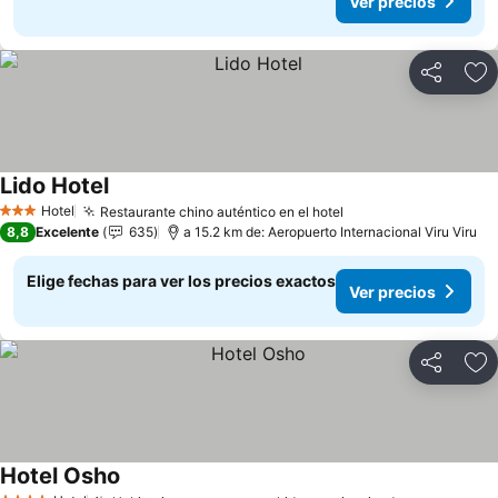
Ver precios
Compartir
Ag
Lido Hotel
Hotel
Restaurante chino auténtico en el hotel
3 Estrellas
8,8
Excelente
635
a 15.2 km de: Aeropuerto Internacional Viru Viru
Elige fechas para ver los precios exactos
Ver precios
Compartir
Ag
Hotel Osho