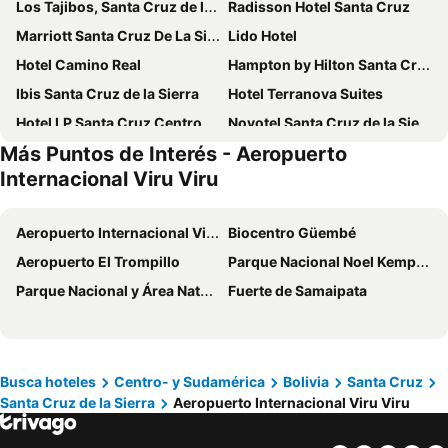
Los Tajibos, Santa Cruz de la Sierra, a Tribute Portfolio Hotel
Radisson Hotel Santa Cruz
Marriott Santa Cruz De La Sierra
Lido Hotel
Hotel Camino Real
Hampton by Hilton Santa Cruz/Equipetrol, Bolivia
Ibis Santa Cruz de la Sierra
Hotel Terranova Suites
Hotel LP Santa Cruz Centro
Novotel Santa Cruz de la Sierra
Más Puntos de Interés - Aeropuerto
Hotel Osho
Sun Hotel
Internacional Viru Viru
Hotel Continental Park
Hotel Cortez
Hotel Maywa
Hotel Arenal
Aeropuerto Internacional Viru Viru
Biocentro Güembé
Hotel Sirari By Regina
Buganvillas Hotel Suites & Spa
Aeropuerto El Trompillo
Parque Nacional Noel Kempff Mercado
TRYP by Wyndham Santa Cruz
La Siesta Hotel
Parque Nacional y Área Natural de Manejo Integrado Amboró
Fuerte de Samaipata
Yotau All Suites
Delfines Collection Hotel by Mercure
Chairu Eco Hotel
Hotel G
Apart Hotel TOBOROCHI
Torre Hotel Ejecutivo
Busca hoteles
Centro- y Sudamérica
Bolivia
Santa Cruz
Santa Cruz Home
Las Americas
Santa Cruz de la Sierra
Aeropuerto Internacional Viru Viru
Swissotel Santa Cruz de La Sierra
Prince
Mai Suites Apart Hotel
Hotel Casa Blanca