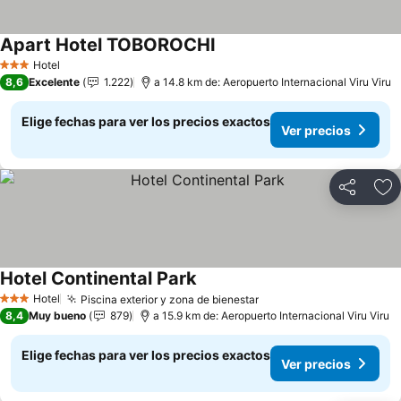
Apart Hotel TOBOROCHI
Hotel
3 Estrellas
8,6
Excelente
1.222
a 14.8 km de: Aeropuerto Internacional Viru Viru
Elige fechas para ver los precios exactos
Ver precios
Compartir
Ag
Hotel Continental Park
Hotel
Piscina exterior y zona de bienestar
3 Estrellas
8,4
Muy bueno
879
a 15.9 km de: Aeropuerto Internacional Viru Viru
Elige fechas para ver los precios exactos
Ver precios