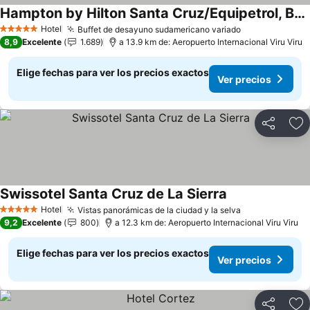
Hampton by Hilton Santa Cruz/Equipetrol, Bolivia
Hotel
Buffet de desayuno sudamericano variado
5 Estrellas
8,9
Excelente
1.689
a 13.9 km de: Aeropuerto Internacional Viru Viru
Elige fechas para ver los precios exactos
Ver precios
Compartir
Ag
Swissotel Santa Cruz de La Sierra
Hotel
Vistas panorámicas de la ciudad y la selva
5 Estrellas
9,2
Excelente
800
a 12.3 km de: Aeropuerto Internacional Viru Viru
Elige fechas para ver los precios exactos
Ver precios