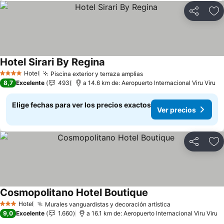
Compartir
Ag
Hotel Sirari By Regina
Hotel
Piscina exterior y terraza amplias
4 Estrellas
8,7
Excelente
493
a 14.6 km de: Aeropuerto Internacional Viru Viru
Elige fechas para ver los precios exactos
Ver precios
Compartir
Ag
Cosmopolitano Hotel Boutique
Hotel
Murales vanguardistas y decoración artística
3 Estrellas
9,0
Excelente
1.660
a 16.1 km de: Aeropuerto Internacional Viru Viru