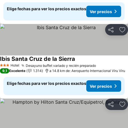
Elige fechas para ver los precios exactos
Ver precios
Compartir
Ag
Ibis Santa Cruz de la Sierra
Hotel
Desayuno buffet variado y recién preparado
3 Estrellas
9,1
Excelente
1.314
a 14.8 km de: Aeropuerto Internacional Viru Viru
Elige fechas para ver los precios exactos
Ver precios
Compartir
Ag