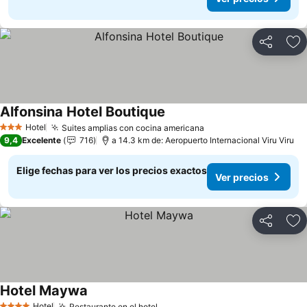
Compartir
Ag
Alfonsina Hotel Boutique
Hotel
Suites amplias con cocina americana
3 Estrellas
9,4
Excelente
716
a 14.3 km de: Aeropuerto Internacional Viru Viru
Elige fechas para ver los precios exactos
Ver precios
Compartir
Ag
Hotel Maywa
Hotel
Restaurante en el hotel