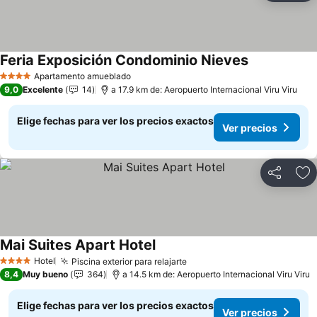
Feria Exposición Condominio Nieves
Apartamento amueblado
4 Estrellas
9,0
Excelente
14
a 17.9 km de: Aeropuerto Internacional Viru Viru
Elige fechas para ver los precios exactos
Ver precios
Compartir
Ag
Mai Suites Apart Hotel
Hotel
Piscina exterior para relajarte
4 Estrellas
8,4
Muy bueno
364
a 14.5 km de: Aeropuerto Internacional Viru Viru
Elige fechas para ver los precios exactos
Ver precios