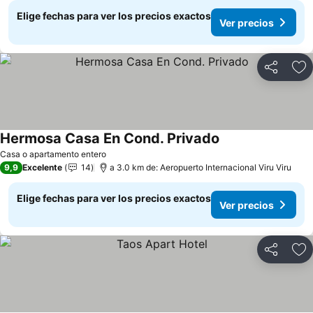
Elige fechas para ver los precios exactos
Ver precios
Compartir
Ag
Hermosa Casa En Cond. Privado
Casa o apartamento entero
9,9
Excelente
14
a 3.0 km de: Aeropuerto Internacional Viru Viru
Elige fechas para ver los precios exactos
Ver precios
Compartir
Ag