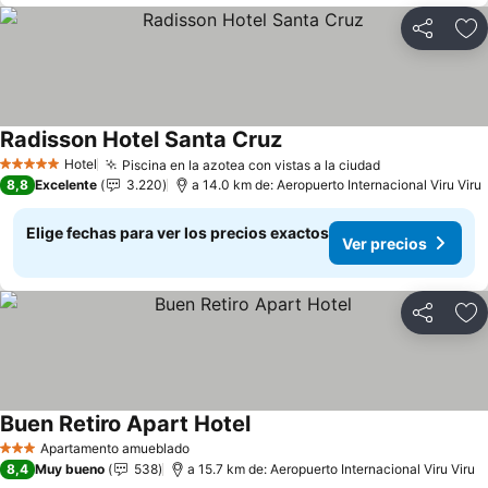
Compartir
Ag
Radisson Hotel Santa Cruz
Hotel
Piscina en la azotea con vistas a la ciudad
5 Estrellas
8,8
Excelente
3.220
a 14.0 km de: Aeropuerto Internacional Viru Viru
Elige fechas para ver los precios exactos
Ver precios
Compartir
Ag
Buen Retiro Apart Hotel
Apartamento amueblado
3 Estrellas
8,4
Muy bueno
538
a 15.7 km de: Aeropuerto Internacional Viru Viru