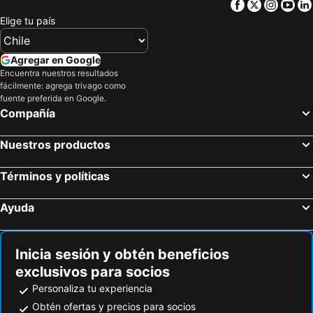
Facebook
Twitter
Insta
Yo
Gaman Hotel Glamping
Residencial Canada
Elige tu país
Agregar en Google
Encuentra nuestros resultados
fácilmente: agrega trivago como
fuente preferida en Google.
Compañía
Nuestros productos
Términos y políticas
Ayuda
Inicia sesión y obtén beneficios
exclusivos para socios
Personaliza tu experiencia
Obtén ofertas y precios para socios