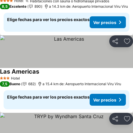
Hotel
Habitaciones con sauna o hidromasaje privados
4 Estrellas
8,5
Excelente
890
a 14.3 km de: Aeropuerto Internacional Viru Viru
Elige fechas para ver los precios exactos
Ver precios
Compartir
Ag
Las Americas
Hotel
3 Estrellas
7,5
Bueno
682
a 15.4 km de: Aeropuerto Internacional Viru Viru
Elige fechas para ver los precios exactos
Ver precios
Compartir
Ag