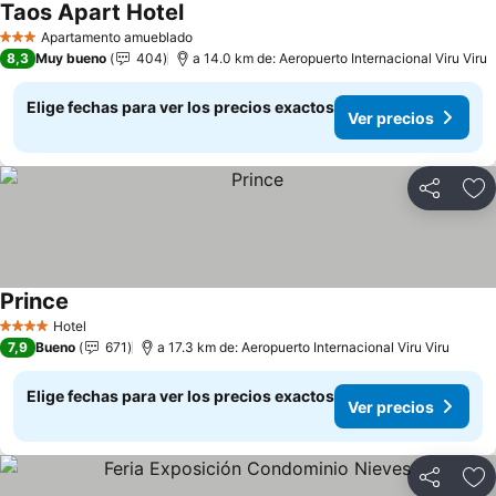
Taos Apart Hotel
Apartamento amueblado
3 Estrellas
8,3
Muy bueno
404
a 14.0 km de: Aeropuerto Internacional Viru Viru
Elige fechas para ver los precios exactos
Ver precios
Compartir
Ag
Prince
Hotel
4 Estrellas
7,9
Bueno
671
a 17.3 km de: Aeropuerto Internacional Viru Viru
Elige fechas para ver los precios exactos
Ver precios
Compartir
Ag