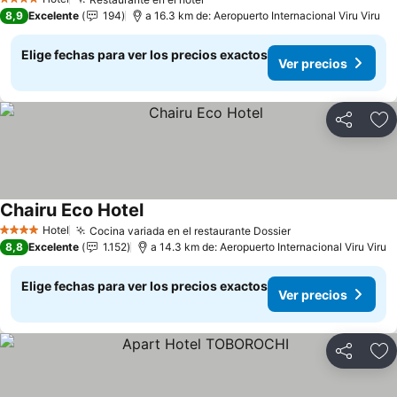
4 Estrellas
8,9
Excelente
194
a 16.3 km de: Aeropuerto Internacional Viru Viru
Elige fechas para ver los precios exactos
Ver precios
Compartir
Ag
Chairu Eco Hotel
Hotel
Cocina variada en el restaurante Dossier
4 Estrellas
8,8
Excelente
1.152
a 14.3 km de: Aeropuerto Internacional Viru Viru
Elige fechas para ver los precios exactos
Ver precios
Compartir
Ag