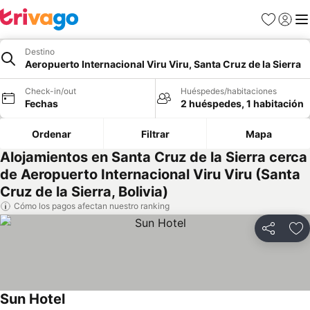
Favoritos
Iniciar 
Me
Destino
Aeropuerto Internacional Viru Viru, Santa Cruz de la Sierra
Check-in/out
Huéspedes/habitaciones
Fechas
2 huéspedes, 1 habitación
Ordenar
Filtrar
Mapa
Alojamientos en Santa Cruz de la Sierra cerca
de Aeropuerto Internacional Viru Viru (Santa
Cruz de la Sierra, Bolivia)
Cómo los pagos afectan nuestro ranking
Compartir
Ag
Sun Hotel