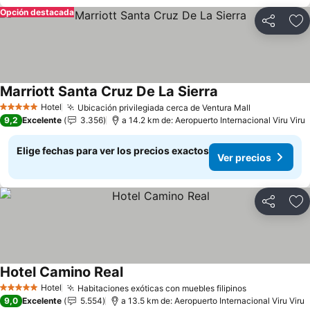
Opción destacada
Compartir
Ag
Marriott Santa Cruz De La Sierra
Hotel
Ubicación privilegiada cerca de Ventura Mall
5 Estrellas
9,2
Excelente
3.356
a 14.2 km de: Aeropuerto Internacional Viru Viru
Elige fechas para ver los precios exactos
Ver precios
Compartir
Ag
Hotel Camino Real
Hotel
Habitaciones exóticas con muebles filipinos
5 Estrellas
9,0
Excelente
5.554
a 13.5 km de: Aeropuerto Internacional Viru Viru