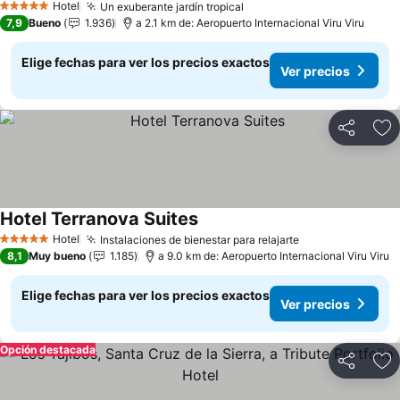
Hotel
Un exuberante jardín tropical
5 Estrellas
7,9
Bueno
1.936
a 2.1 km de: Aeropuerto Internacional Viru Viru
Elige fechas para ver los precios exactos
Ver precios
Compartir
Ag
Hotel Terranova Suites
Hotel
Instalaciones de bienestar para relajarte
5 Estrellas
8,1
Muy bueno
1.185
a 9.0 km de: Aeropuerto Internacional Viru Viru
Elige fechas para ver los precios exactos
Ver precios
Opción destacada
Compartir
Ag