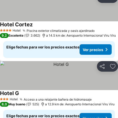
Compartir
Ag
Hotel Cortez
Hotel
Piscina exterior climatizada y oasis ajardinado
4 Estrellas
9,2
Excelente
3.662
a 14.5 km de: Aeropuerto Internacional Viru Viru
Elige fechas para ver los precios exactos
Ver precios
Compartir
Ag
Hotel G
Hotel
Acceso a una relajante bañera de hidromasaje
3 Estrellas
8,0
Muy bueno
525
a 12.9 km de: Aeropuerto Internacional Viru Viru
Elige fechas para ver los precios exactos