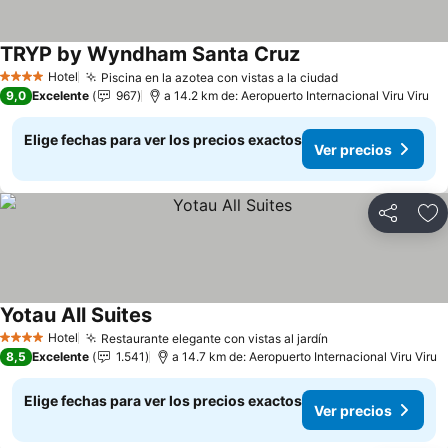
TRYP by Wyndham Santa Cruz
Hotel
Piscina en la azotea con vistas a la ciudad
4 Estrellas
9,0
Excelente
967
a 14.2 km de: Aeropuerto Internacional Viru Viru
Elige fechas para ver los precios exactos
Ver precios
Compartir
Ag
Yotau All Suites
Hotel
Restaurante elegante con vistas al jardín
4 Estrellas
8,5
Excelente
1.541
a 14.7 km de: Aeropuerto Internacional Viru Viru
Elige fechas para ver los precios exactos
Ver precios