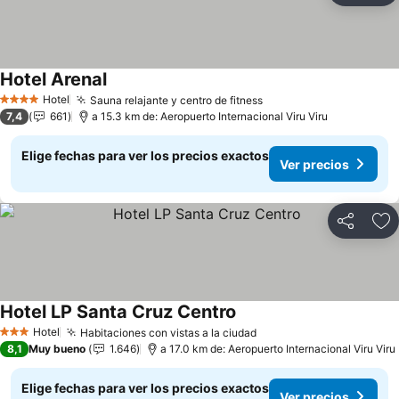
Hotel Arenal
Hotel
Sauna relajante y centro de fitness
4 Estrellas
7,4
661
a 15.3 km de: Aeropuerto Internacional Viru Viru
Elige fechas para ver los precios exactos
Ver precios
Compartir
Ag
Hotel LP Santa Cruz Centro
Hotel
Habitaciones con vistas a la ciudad
3 Estrellas
8,1
Muy bueno
1.646
a 17.0 km de: Aeropuerto Internacional Viru Viru
Elige fechas para ver los precios exactos
Ver precios