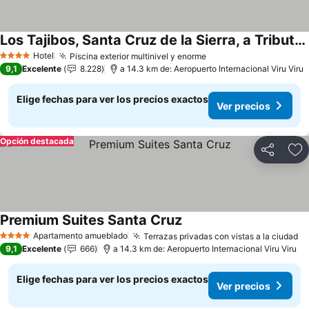
Los Tajibos, Santa Cruz de la Sierra, a Tribute Portfolio Hotel
Hotel
Piscina exterior multinivel y enorme
4 Estrellas
9,1
Excelente
8.228
a 14.3 km de: Aeropuerto Internacional Viru Viru
Elige fechas para ver los precios exactos
Ver precios
Opción destacada
Compartir
Ag
Premium Suites Santa Cruz
Apartamento amueblado
Terrazas privadas con vistas a la ciudad
4 Estrellas
9,1
Excelente
666
a 14.3 km de: Aeropuerto Internacional Viru Viru
Elige fechas para ver los precios exactos
Ver precios