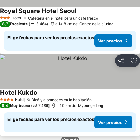
Royal Square Hotel Seoul
Hotel
Cafetería en el hotel para un café fresco
3 Estrellas
8,7
Excelente
3.464
a 14.8 km de: Centro de la ciudad
Elige fechas para ver los precios exactos
Ver precios
Compartir
Ag
Hotel Kukdo
Hotel
Bidé y albornoces en la habitación
4 Estrellas
8,4
Muy bueno
7.489
a 1.0 km de: Myeong-dong
Elige fechas para ver los precios exactos
Ver precios
Ver más