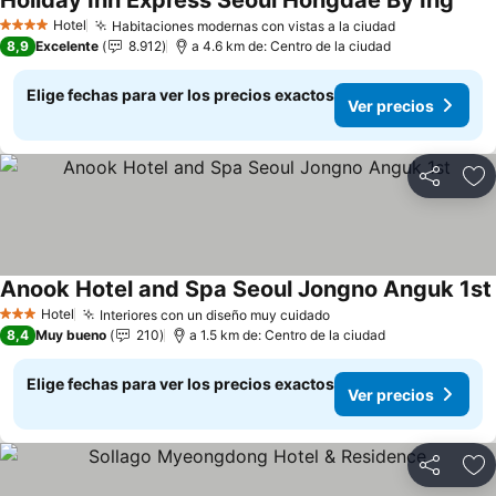
Holiday Inn Express Seoul Hongdae By Ihg
Hotel
Habitaciones modernas con vistas a la ciudad
4 Estrellas
8,9
Excelente
8.912
a 4.6 km de: Centro de la ciudad
Elige fechas para ver los precios exactos
Ver precios
Compartir
Ag
Anook Hotel and Spa Seoul Jongno Anguk 1st
Hotel
Interiores con un diseño muy cuidado
3 Estrellas
8,4
Muy bueno
210
a 1.5 km de: Centro de la ciudad
Elige fechas para ver los precios exactos
Ver precios
Compartir
Ag