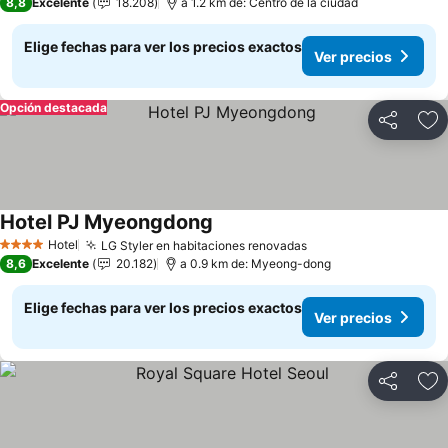
8,8
Excelente
18.208
a 1.2 km de: Centro de la ciudad
Elige fechas para ver los precios exactos
Ver precios
Opción destacada
Compartir
Ag
Hotel PJ Myeongdong
Hotel
LG Styler en habitaciones renovadas
4 Estrellas
8,6
Excelente
20.182
a 0.9 km de: Myeong-dong
Elige fechas para ver los precios exactos
Ver precios
Compartir
Ag