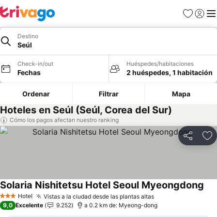
Favoritos
Iniciar 
Me
Destino
Seúl
Check-in/out
Huéspedes/habitaciones
Fechas
2 huéspedes, 1 habitación
Ordenar
Filtrar
Mapa
Hoteles en Seúl (Seúl, Corea del Sur)
Cómo los pagos afectan nuestro ranking
Compartir
Ag
Solaria Nishitetsu Hotel Seoul Myeongdong
Hotel
Vistas a la ciudad desde las plantas altas
3 Estrellas
9,0
Excelente
9.252
a 0.2 km de: Myeong-dong