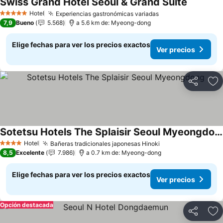
Swiss Grand Hotel Seoul & Grand Suite
Hotel
Experiencias gastronómicas variadas
5 Estrellas
7,9
Bueno
5.568
a 5.6 km de: Myeong-dong
Elige fechas para ver los precios exactos
Ver precios
Compartir
Ag
Sotetsu Hotels The Splaisir Seoul Myeongdong
Hotel
Bañeras tradicionales japonesas Hinoki
4 Estrellas
8,5
Excelente
7.986
a 0.7 km de: Myeong-dong
Elige fechas para ver los precios exactos
Ver precios
Opción destacada
Compartir
Ag