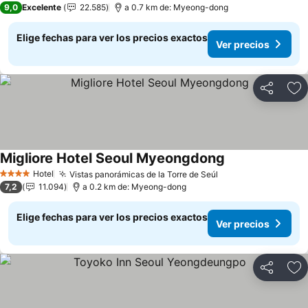
9,0
Excelente
22.585
a 0.7 km de: Myeong-dong
Elige fechas para ver los precios exactos
Ver precios
Compartir
Ag
Migliore Hotel Seoul Myeongdong
Hotel
Vistas panorámicas de la Torre de Seúl
4 Estrellas
7,2
11.094
a 0.2 km de: Myeong-dong
Elige fechas para ver los precios exactos
Ver precios
Compartir
Ag