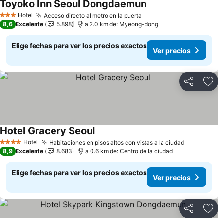
Toyoko Inn Seoul Dongdaemun
Hotel
Acceso directo al metro en la puerta
3 Estrellas
8,6
Excelente
5.898
a 2.0 km de: Myeong-dong
Elige fechas para ver los precios exactos
Ver precios
Compartir
Ag
Hotel Gracery Seoul
Hotel
Habitaciones en pisos altos con vistas a la ciudad
4 Estrellas
8,9
Excelente
8.683
a 0.6 km de: Centro de la ciudad
Elige fechas para ver los precios exactos
Ver precios
Compartir
Ag