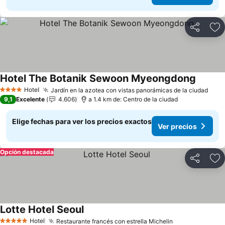
Compartir
Ag
Hotel The Botanik Sewoon Myeongdong
Hotel
Jardín en la azotea con vistas panorámicas de la ciudad
4 Estrellas
9,1
Excelente
4.606
a 1.4 km de: Centro de la ciudad
Elige fechas para ver los precios exactos
Ver precios
Opción destacada
Compartir
Ag
Lotte Hotel Seoul
Hotel
Restaurante francés con estrella Michelin
5 Estrellas