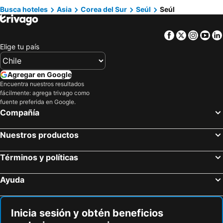
Busca hoteles
Asia
Corea del Sur
Seúl
Seúl
Sejong Seoul
L3 Guesthouse
Amare Hotel Jongno
Novaluz Tourist Hotel
Facebook
Twitter
Insta
Yo
Fraser Place Namdaemun Seoul
Vista Walkerhill Seoul
Elige tu país
Agregar en Google
Encuentra nuestros resultados
fácilmente: agrega trivago como
fuente preferida en Google.
Compañía
Nuestros productos
Términos y políticas
Ayuda
Inicia sesión y obtén beneficios