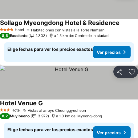
Sollago Myeongdong Hotel & Residence
Hotel
Habitaciones con vistas a la Torre Namsan
4 Estrellas
8,5
Excelente
1.303
a 1.5 km de: Centro de la ciudad
Elige fechas para ver los precios exactos
Ver precios
Compartir
Ag
Hotel Venue G
Hotel
Vistas al arroyo Cheonggyecheon
3 Estrellas
8,2
Muy bueno
3.972
a 1.0 km de: Myeong-dong
Elige fechas para ver los precios exactos
Ver precios