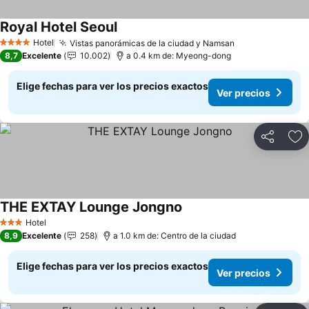
Royal Hotel Seoul
Hotel
Vistas panorámicas de la ciudad y Namsan
4 Estrellas
8,7
Excelente
10.002
a 0.4 km de: Myeong-dong
Elige fechas para ver los precios exactos
Ver precios
Compartir
Ag
THE EXTAY Lounge Jongno
Hotel
3 Estrellas
8,9
Excelente
258
a 1.0 km de: Centro de la ciudad
Elige fechas para ver los precios exactos
Ver precios