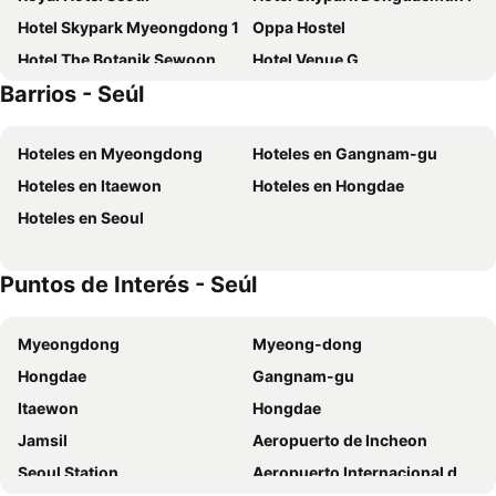
Hotel Skypark Myeongdong 1
Oppa Hostel
Hotel The Botanik Sewoon Myeongdong
Hotel Venue G
Barrios - Seúl
Hotel Skypark Central Myeongdong
Novotel Suites Ambassador Seoul Yongsan
Grid Inn Hotel
Hotel Skypark Myeongdong 2
Hoteles en Myeongdong
Hoteles en Gangnam-gu
Novotel Ambassador Seoul Dongdaemun Hotels & Residences
Signiel Seoul
Hoteles en Itaewon
Hoteles en Hongdae
Solaria Nishitetsu Hotel Seoul Myeongdong
8 Hotel
Hoteles en Seoul
Line Hotel Myeongdong
Amanti Hotel Seoul
Hotel RU136
Arirang Hill Hotel Dongdaemun
Puntos de Interés - Seúl
Park Hyatt Seoul
Hamilton Hotel
H Avenue Hotel Idae Shinchon
W Mini Hotel
Myeongdong
Myeong-dong
Stay Everyday
ICOS Guesthouse 1 - Female Only
Hongdae
Gangnam-gu
Bunk Guesthouse Hongdae
M Hotel
Itaewon
Hongdae
Maison Hotel DDP
Hotel Gracery Seoul
Jamsil
Aeropuerto de Incheon
Lotte Hotel Seoul
Seoul N Hotel Dongdaemun
Seoul Station
Aeropuerto Internacional de Gimpo
Homes Stay Myeongdong
Nine Tree by Parnas Seoul Dongdaemun