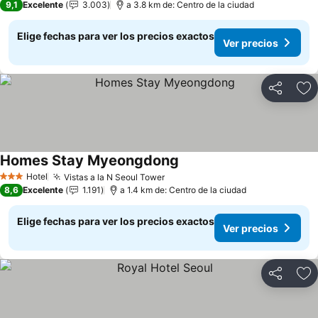
9,1
Excelente
3.003
a 3.8 km de: Centro de la ciudad
Elige fechas para ver los precios exactos
Ver precios
Compartir
Ag
Homes Stay Myeongdong
Hotel
Vistas a la N Seoul Tower
3 Estrellas
8,6
Excelente
1.191
a 1.4 km de: Centro de la ciudad
Elige fechas para ver los precios exactos
Ver precios
Compartir
Ag