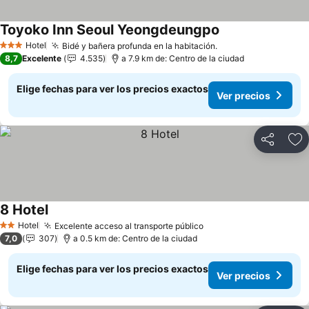
Toyoko Inn Seoul Yeongdeungpo
Hotel
Bidé y bañera profunda en la habitación.
3 Estrellas
8,7
Excelente
4.535
a 7.9 km de: Centro de la ciudad
Elige fechas para ver los precios exactos
Ver precios
Compartir
Ag
8 Hotel
Hotel
Excelente acceso al transporte público
2 Estrellas
7,0
307
a 0.5 km de: Centro de la ciudad
Elige fechas para ver los precios exactos
Ver precios