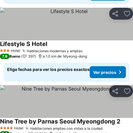
Compartir
Ag
Lifestyle S Hotel
Hotel
Habitaciones modernas y amplias
3 Estrellas
7,9
Bueno
397
a 1.0 km de: Myeong-dong
Elige fechas para ver los precios exactos
Ver precios
Compartir
Ag
Nine Tree by Parnas Seoul Myeongdong 2
Hotel
Habitaciones amplias con vistas a la ciudad
4 Estrellas