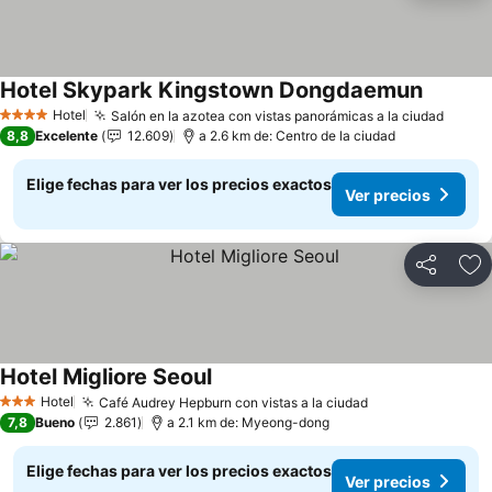
Hotel Skypark Kingstown Dongdaemun
Hotel
Salón en la azotea con vistas panorámicas a la ciudad
4 Estrellas
8,8
Excelente
12.609
a 2.6 km de: Centro de la ciudad
Elige fechas para ver los precios exactos
Ver precios
Compartir
Ag
Hotel Migliore Seoul
Hotel
Café Audrey Hepburn con vistas a la ciudad
3 Estrellas
7,8
Bueno
2.861
a 2.1 km de: Myeong-dong
Elige fechas para ver los precios exactos
Ver precios