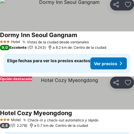
Compartir
Ag
Dormy Inn Seoul Gangnam
Hotel
Vistas de la ciudad desde ventanales
3 Estrellas
9,0
Excelente
9.243
a 8.2 km de: Centro de la ciudad
Elige fechas para ver los precios exactos
Ver precios
Opción destacada
Compartir
Ag
Hotel Cozy Myeongdong
Motel
Check-in y check-out automático y rápido
3 Estrellas
6,8
2.278
a 0.7 km de: Centro de la ciudad