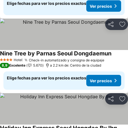
Elige fechas para ver los precios exactos
Ver precios
Compartir
Ag
Nine Tree by Parnas Seoul Dongdaemun
Hotel
Check-in automatizado y consigna de equipaje
4 Estrellas
8,9
Excelente
5.670
a 2.2 km de: Centro de la ciudad
Elige fechas para ver los precios exactos
Ver precios
Compartir
Ag