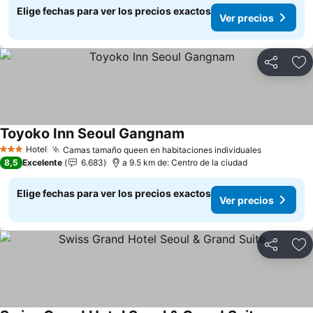
Elige fechas para ver los precios exactos
Ver precios
Compartir
Ag
Toyoko Inn Seoul Gangnam
Hotel
Camas tamaño queen en habitaciones individuales
3 Estrellas
8,5
Excelente
6.683
a 9.5 km de: Centro de la ciudad
Elige fechas para ver los precios exactos
Ver precios
Compartir
Ag