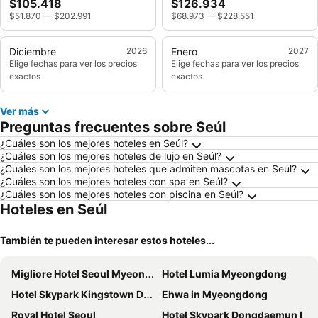
$105.418
$126.934
$51.870
—
$202.991
$68.973
—
$228.551
Diciembre
2026
Enero
2027
Elige fechas para ver los precios
Elige fechas para ver los precios
exactos
exactos
Ver más
Preguntas frecuentes sobre Seúl
¿Cuáles son los mejores hoteles en Seúl?
¿Cuáles son los mejores hoteles de lujo en Seúl?
¿Cuáles son los mejores hoteles que admiten mascotas en Seúl?
¿Cuáles son los mejores hoteles con spa en Seúl?
¿Cuáles son los mejores hoteles con piscina en Seúl?
Hoteles en Seúl
También te pueden interesar estos hoteles...
Migliore Hotel Seoul Myeongdong
Hotel Lumia Myeongdong
Hotel Skypark Kingstown Dongdaemun
Ehwa in Myeongdong
Royal Hotel Seoul
Hotel Skypark Dongdaemun I