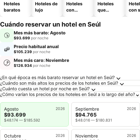
Hoteles
Hoteles de
Hoteles
Hoteles
Hote
baratos
lujo
con
que
con 
piscina
aceptan
mascotas
Cuándo reservar un hotel en Seúl
Mes más barato: Agosto
$93.699
por noche
Precio habitual anual
$105.239
por noche
Mes más caro: Noviembre
$126.934
por noche
Preguntas frecuentes sobre Seúl
¿En qué época es más barato reservar un hotel en Seúl?
¿Cuándo son más altos los precios de los hoteles en Seúl?
¿Cuánto cuesta un hotel por noche en Seúl?
¿Cómo varían los precios de los hoteles en Seúl a lo largo del año?
Agosto
2026
Septiembre
2026
$93.699
$94.765
$48.174
—
$185.592
$48.016
—
$180.831
Octubre
2026
Noviembre
2026