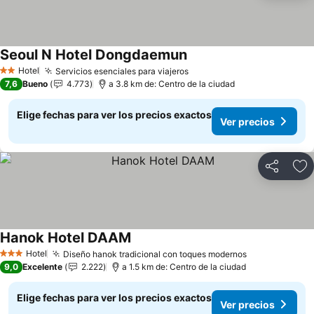
Seoul N Hotel Dongdaemun
Hotel
Servicios esenciales para viajeros
2 Estrellas
7,6
Bueno
4.773
a 3.8 km de: Centro de la ciudad
Elige fechas para ver los precios exactos
Ver precios
Compartir
Ag
Hanok Hotel DAAM
Hotel
Diseño hanok tradicional con toques modernos
3 Estrellas
9,0
Excelente
2.222
a 1.5 km de: Centro de la ciudad
Elige fechas para ver los precios exactos
Ver precios