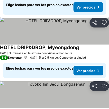
Elige fechas para ver los precios exactos
Ver precios
Compartir
Ag
HOTEL DRIP&DROP, Myeongdong
Hotel
Terraza en la azotea con vistas al horizonte
8,6
Excelente
1.087
a 0.5 km de: Centro de la ciudad
Elige fechas para ver los precios exactos
Ver precios
Compartir
Ag