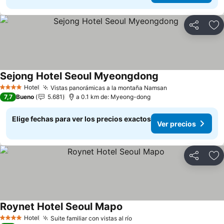
Compartir
Ag
Sejong Hotel Seoul Myeongdong
Hotel
Vistas panorámicas a la montaña Namsan
4 Estrellas
7,7
Bueno
5.681
a 0.1 km de: Myeong-dong
Elige fechas para ver los precios exactos
Ver precios
Compartir
Ag
Roynet Hotel Seoul Mapo
Hotel
Suite familiar con vistas al río
4 Estrellas