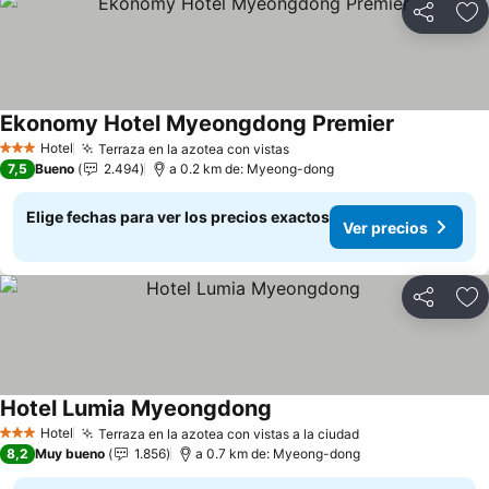
Compartir
Ag
Ekonomy Hotel Myeongdong Premier
Hotel
Terraza en la azotea con vistas
3 Estrellas
7,5
Bueno
2.494
a 0.2 km de: Myeong-dong
Elige fechas para ver los precios exactos
Ver precios
Compartir
Ag
Hotel Lumia Myeongdong
Hotel
Terraza en la azotea con vistas a la ciudad
3 Estrellas
8,2
Muy bueno
1.856
a 0.7 km de: Myeong-dong