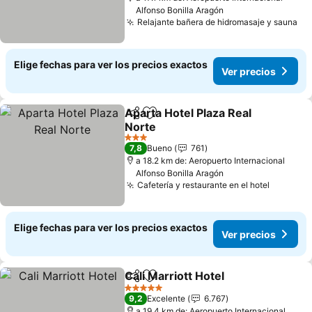
Alfonso Bonilla Aragón
Relajante bañera de hidromasaje y sauna
Elige fechas para ver los precios exactos
Ver precios
Aparta Hotel Plaza Real
Compartir
Agregar a favoritos
Norte
3 Estrellas
7,8
Bueno
761
a 18.2 km de: Aeropuerto Internacional
Alfonso Bonilla Aragón
Cafetería y restaurante en el hotel
Elige fechas para ver los precios exactos
Ver precios
Cali Marriott Hotel
Compartir
Agregar a favoritos
5 Estrellas
9,2
Excelente
6.767
a 19.4 km de: Aeropuerto Internacional