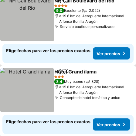
NH Cali Boulevard del Río
Compartir
Agregar a favoritos
4 Estrellas
9,0
Excelente
2.022
a 19.6 km de: Aeropuerto Internacional
Alfonso Bonilla Aragón
Servicio boutique personalizado
Elige fechas para ver los precios exactos
Ver precios
Hotel Grand ilama
Compartir
Agregar a favoritos
3 Estrellas
8,4
Muy bueno
328
a 15.8 km de: Aeropuerto Internacional
Alfonso Bonilla Aragón
Concepto de hotel temático y único
Elige fechas para ver los precios exactos
Ver precios