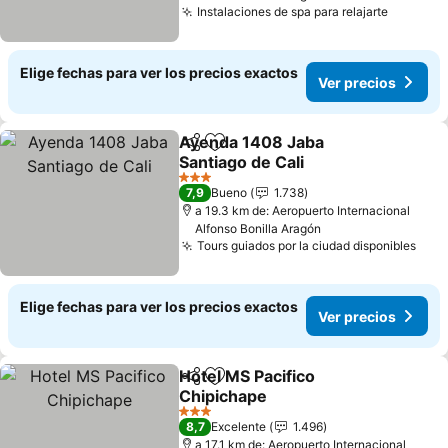
Instalaciones de spa para relajarte
Elige fechas para ver los precios exactos
Ver precios
Ayenda 1408 Jaba
Compartir
Agregar a favoritos
Santiago de Cali
3 Estrellas
7,9
Bueno
1.738
a 19.3 km de: Aeropuerto Internacional
Alfonso Bonilla Aragón
Tours guiados por la ciudad disponibles
Elige fechas para ver los precios exactos
Ver precios
Hotel MS Pacifico
Compartir
Agregar a favoritos
Chipichape
3 Estrellas
8,7
Excelente
1.496
a 17.1 km de: Aeropuerto Internacional