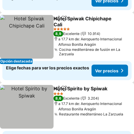
Ver precios
Hotel Spiwak Chipichape
Compartir
Agregar a favoritos
Cali
5 Estrellas
8,9
Excelente
10.914
a 17.7 km de: Aeropuerto Internacional
Alfonso Bonilla Aragón
Cocina mediterránea de fusión en La
Zarzuela
Opción destacada
Elige fechas para ver los precios exactos
Ver precios
Hotel Spirito by Spiwak
Compartir
Agregar a favoritos
3 Estrellas
8,6
Excelente
3.204
a 17.7 km de: Aeropuerto Internacional
Alfonso Bonilla Aragón
Restaurante mediterráneo La Zarzuela