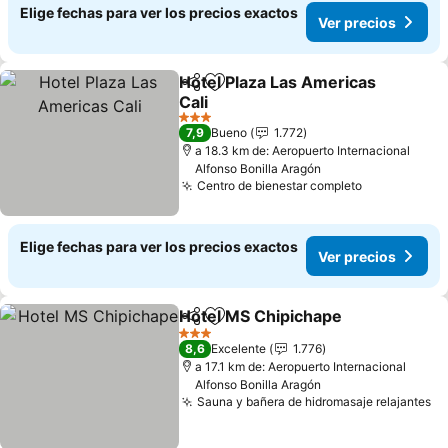
Elige fechas para ver los precios exactos
Ver precios
Hotel Plaza Las Americas
Compartir
Agregar a favoritos
Cali
3 Estrellas
7,9
Bueno
1.772
a 18.3 km de: Aeropuerto Internacional
Alfonso Bonilla Aragón
Centro de bienestar completo
Elige fechas para ver los precios exactos
Ver precios
Hotel MS Chipichape
Compartir
Agregar a favoritos
3 Estrellas
8,6
Excelente
1.776
a 17.1 km de: Aeropuerto Internacional
Alfonso Bonilla Aragón
Sauna y bañera de hidromasaje relajantes