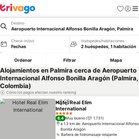
Favoritos
Iniciar 
Me
Destino
Aeropuerto Internacional Alfonso Bonilla Aragón, Palmira
Check-in/out
Huéspedes/habitaciones
Fechas
2 huéspedes, 1 habitación
Ordenar
Filtrar
Mapa
Alojamientos en Palmira cerca de Aeropuerto
Internacional Alfonso Bonilla Aragón (Palmira,
Colombia)
Cómo los pagos afectan nuestro ranking
Hotel Real Elim
Compartir
Agregar a favoritos
International
5 Estrellas
8,4
Muy bueno
1.731
a 1.3 km de: Aeropuerto Internacional Alfonso
Bonilla Aragón
Bañera de hidromasaje relajante