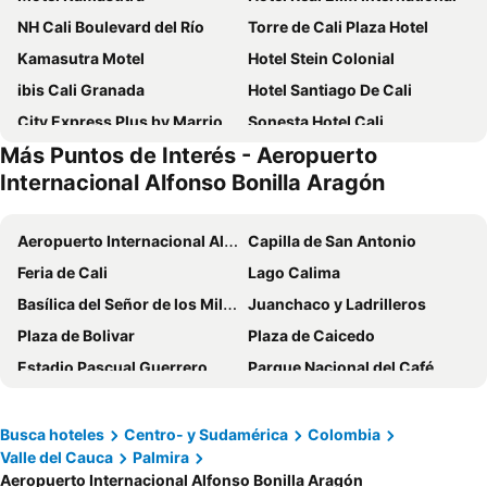
NH Cali Boulevard del Río
Torre de Cali Plaza Hotel
Kamasutra Motel
Hotel Stein Colonial
ibis Cali Granada
Hotel Santiago De Cali
City Express Plus by Marriott Cali Colombia
Sonesta Hotel Cali
Más Puntos de Interés - Aeropuerto
Hotel Boutique Los Remansos
Hotel Plaza Las Americas Cali
Internacional Alfonso Bonilla Aragón
Hotel Spirito by Spiwak
Hotel Thama Palmira
TAMA Hotel Granada Real
Hotel Spiwak Chipichape Cali
Aeropuerto Internacional Alfonso Bonilla Aragón
Capilla de San Antonio
Hotel Grand ilama
Basic Hotel Centenario by Hoteles MS
Feria de Cali
Lago Calima
Ayenda 1408 Jaba Santiago de Cali
Aparta Hotel Plaza Real Norte
Basílica del Señor de los Milagros de Buga
Juanchaco y Ladrilleros
Park V
Antope - Apartaestudios
Plaza de Bolivar
Plaza de Caicedo
Hotel MS Chipichape
Hotel MS Pacifico Chipichape
Estadio Pascual Guerrero
Parque Nacional del Café
Hotel Quinta Norte Chipichape Cali
Hotel Brisas De Calima
Parque Nacional del Café
Centro de Convenciones Jose Eustasio Rivera
Hotel 14-04
Hotel 42 Avenida
Ciudad Jardín
Museo del Oro
Busca hoteles
Centro- y Sudamérica
Colombia
Hotel Palms Central
Hotel Campestre el Fuerte
Valle del Cauca
Palmira
Universidad del valle
Lago Calima
ArisSha Boutique Hotel
Hotel Plaza Versalles
Aeropuerto Internacional Alfonso Bonilla Aragón