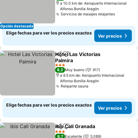
a 10.0 km de: Aeropuerto Internacional
Alfonso Bonilla Aragón
Servicios de masajes relajantes
Opción destacada
Elige fechas para ver los precios exactos
Ver precios
Hotel Las Victorias
Compartir
Agregar a favoritos
Palmira
3 Estrellas
8,2
Muy bueno
917
a 9.5 km de: Aeropuerto Internacional
Alfonso Bonilla Aragón
Relajante sauna
Elige fechas para ver los precios exactos
Ver precios
ibis Cali Granada
Compartir
Agregar a favoritos
3 Estrellas
8,7
Excelente
5.089