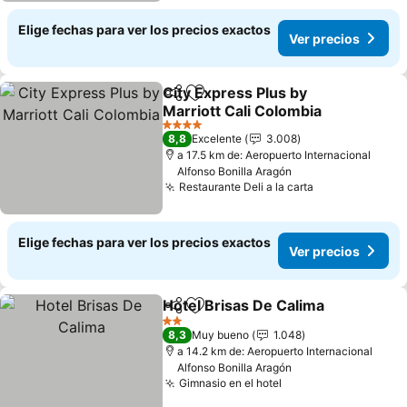
Elige fechas para ver los precios exactos
Ver precios
City Express Plus by
Compartir
Agregar a favoritos
Marriott Cali Colombia
4 Estrellas
8,8
Excelente
3.008
a 17.5 km de: Aeropuerto Internacional
Alfonso Bonilla Aragón
Restaurante Deli a la carta
Elige fechas para ver los precios exactos
Ver precios
Hotel Brisas De Calima
Compartir
Agregar a favoritos
2 Estrellas
8,3
Muy bueno
1.048
a 14.2 km de: Aeropuerto Internacional
Alfonso Bonilla Aragón
Gimnasio en el hotel