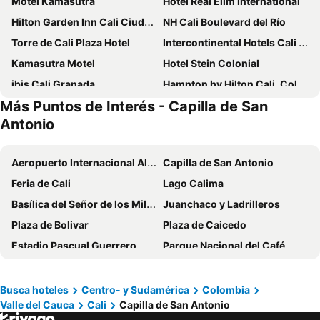
Motel Kamasutra
Hotel Real Elim International
Hilton Garden Inn Cali Ciudad Jardin
NH Cali Boulevard del Río
Torre de Cali Plaza Hotel
Intercontinental Hotels Cali By Ihg
Kamasutra Motel
Hotel Stein Colonial
ibis Cali Granada
Hampton by Hilton Cali, Colombia
Más Puntos de Interés - Capilla de San
Hotel El Peñon
Hotel Santiago De Cali
Antonio
NH Cali Royal
Hotel Obelisco
Hotel Dann Cali
City Express Plus by Marriott Cali Colombia
Aeropuerto Internacional Alfonso Bonilla Aragón
Capilla de San Antonio
Hotel Karlo
Sonesta Hotel Cali
Feria de Cali
Lago Calima
Hotel Plaza Las Americas Cali
Hotel Spirito by Spiwak
Basílica del Señor de los Milagros de Buga
Juanchaco y Ladrilleros
TAMA Hotel Granada Real
Hotel Plaza del Lili
Plaza de Bolivar
Plaza de Caicedo
Hotel San Fernando Real
Hotel Spiwak Chipichape Cali
Estadio Pascual Guerrero
Parque Nacional del Café
Hotel Grand ilama
Basic Hotel Centenario by Hoteles MS
Parque Nacional del Café
Centro de Convenciones Jose Eustasio Rivera
Ayenda 1408 Jaba Santiago de Cali
Aparta Hotel Plaza Real Norte
Ciudad Jardín
Museo del Oro
Busca hoteles
Centro- y Sudamérica
Colombia
Hotel Eco Suite
Park V
Valle del Cauca
Cali
Capilla de San Antonio
Universidad del valle
Lago Calima
Antope - Apartaestudios
ARI Hotel