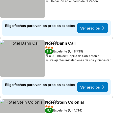
Ubicación en el barrio de El Peñón
Ver pre
Elige fechas para ver los precios exactos
Ver precios
Hotel Dann Cali
Compartir
Agregar a favoritos
Ver precio
3 Estrellas
8,9
Excelente
8.739
a 0.3 km de: Capilla de San Antonio
Relajantes instalaciones de spa y bienestar
V
Elige fechas para ver los precios exactos
Ver precios
Hotel Stein Colonial
Compartir
Agregar a favoritos
Ver pr
3 Estrellas
9,1
Excelente
1.714