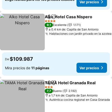
Ver precios
Alko Hotel Casa Nispero
Compartir
Agregar a favoritos
Ve
4 Estrellas
9,1
Excelente
1.171
a 0.4 km de: Capilla de San Antonio
Habitaciones con jardín privado en la azotea
$109.987
De
Mira precios de
11 páginas
Ver precios
TAMA Hotel Granada Real
Compartir
Agregar a favoritos
3 Estrellas
7,7
Bueno
2.192
a 1.7 km de: Capilla de San Antonio
Auténtica cocina regional en Casa Granada
V