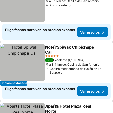
a 0.1 km de: Capilla de San Antonio
Piscina exterior
Ver precios
Elige fechas para ver los precios exactos
Ver precios
Hotel Spiwak Chipichape
Compartir
Agregar a favoritos
Cali
Ver precios
5 Estrellas
8,9
Excelente
10.914
a 3.4 km de: Capilla de San Antonio
Cocina mediterránea de fusión en La
Zarzuela
Opción destacada
Elige fechas para ver los precios exactos
Ver precios
Aparta Hotel Plaza Real
Compartir
Agregar a favoritos
Norte