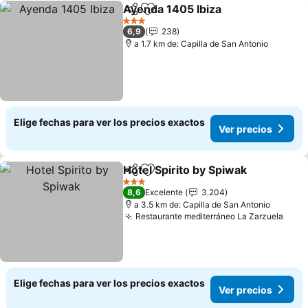
Ayenda 1405 Ibiza
Compartir
Agregar a favoritos
Ver prec
3 Estrellas
6,9
238
a 1.7 km de: Capilla de San Antonio
Elige fechas para ver los precios exactos
Ver precios
Hotel Spirito by Spiwak
Compartir
Agregar a favoritos
Ver
3 Estrellas
8,6
Excelente
3.204
a 3.5 km de: Capilla de San Antonio
Restaurante mediterráneo La Zarzuela
Ver 
Elige fechas para ver los precios exactos
Ver precios