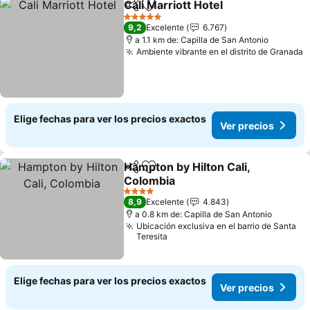
Cali Marriott Hotel
Compartir
Agregar a favoritos
Ver prec
5 Estrellas
9,2
Excelente
6.767
a 1.1 km de: Capilla de San Antonio
Ambiente vibrante en el distrito de Granada
V
Elige fechas para ver los precios exactos
Ver precios
Hampton by Hilton Cali,
Compartir
Agregar a favoritos
Colombia
Ver precios
4 Estrellas
8,9
Excelente
4.843
a 0.8 km de: Capilla de San Antonio
Ubicación exclusiva en el barrio de Santa
Teresita
Elige fechas para ver los precios exactos
Ver precios