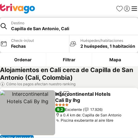
Favoritos
Iniciar 
Me
Destino
Capilla de San Antonio, Cali
Check-in/out
Huéspedes/habitaciones
Fechas
2 huéspedes, 1 habitación
Ordenar
Filtrar
Mapa
Alojamientos en Cali cerca de Capilla de San
Antonio (Cali, Colombia)
Cómo los pagos afectan nuestro ranking
Intercontinental Hotels
Compartir
Agregar a favoritos
Cali By Ihg
Ver precios
4 Estrellas
9,2
Excelente
17.926
a 0.4 km de: Capilla de San Antonio
Piscina exuberante al aire libre
Ver precio
Opción destacada