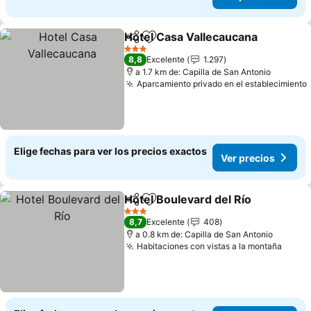
Hotel Casa Vallecaucana
Compartir
Agregar a favoritos
V
3 Estrellas
8,8
Excelente
1.297
a 1.7 km de: Capilla de San Antonio
Aparcamiento privado en el establecimiento
Elige fechas para ver los precios exactos
Ver precios
Hotel Boulevard del Río
Compartir
Agregar a favoritos
Ve
3 Estrellas
8,7
Excelente
408
a 0.8 km de: Capilla de San Antonio
Habitaciones con vistas a la montaña
Ver p