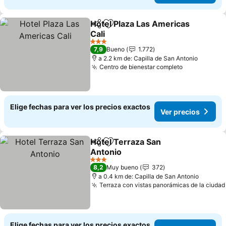
Hotel Plaza Las Americas
Compartir
Agregar a favoritos
Cali
Ver precios
3 Estrellas
7,9
Bueno
1.772
a 2.2 km de: Capilla de San Antonio
Centro de bienestar completo
Ver precios
Elige fechas para ver los precios exactos
Ver precios
Hotel Terraza San
Compartir
Agregar a favoritos
Antonio
Ver precios
3 Estrellas
8,2
Muy bueno
372
a 0.4 km de: Capilla de San Antonio
Terraza con vistas panorámicas de la ciudad
Elige fechas para ver los precios exactos