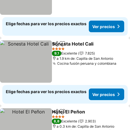
Elige fechas para ver los precios exactos
Ver precios
Sonesta Hotel Cali
Compartir
Agregar a favoritos
Ver prec
4 Estrellas
9,1
Excelente
7.825
a 1.9 km de: Capilla de San Antonio
Cocina fusión peruana y colombiana
Ver pr
Elige fechas para ver los precios exactos
Ver precios
Hotel El Peñon
Compartir
Agregar a favoritos
Ver precios
4 Estrellas
8,8
Excelente
2.903
a 0.3 km de: Capilla de San Antonio