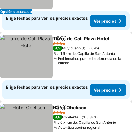
Opción destacada
Elige fechas para ver los precios exactos
Ver precios
Torre de Cali Plaza Hotel
Compartir
Agregar a favoritos
V
4 Estrellas
8,3
Muy bueno
7.095
a 1.9 km de: Capilla de San Antonio
Emblemático punto de referencia de la
ciudad
Elige fechas para ver los precios exactos
Ver precios
Hotel Obelisco
Compartir
Agregar a favoritos
Ver precios
4 Estrellas
8,8
Excelente
3.843
a 0.4 km de: Capilla de San Antonio
Auténtica cocina regional
Ver precios