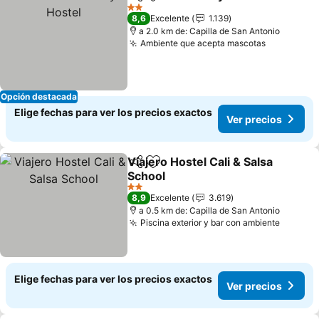
Compartir
Agregar a favoritos
V
2 Estrellas
8,6
Excelente
1.139
a 2.0 km de: Capilla de San Antonio
Ambiente que acepta mascotas
Ver preci
Opción destacada
Elige fechas para ver los precios exactos
Ver precios
Viajero Hostel Cali & Salsa
Compartir
Agregar a favoritos
School
Ver precios
2 Estrellas
8,9
Excelente
3.619
a 0.5 km de: Capilla de San Antonio
Piscina exterior y bar con ambiente
Ver pre
Elige fechas para ver los precios exactos
Ver precios