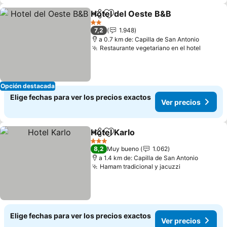
Hotel del Oeste B&B
Compartir
Agregar a favoritos
Ver p
2 Estrellas
7,2
1.948
a 0.7 km de: Capilla de San Antonio
Restaurante vegetariano en el hotel
Ver pr
Opción destacada
Elige fechas para ver los precios exactos
Ver precios
Hotel Karlo
Compartir
Agregar a favoritos
Ver precios
3 Estrellas
8,2
Muy bueno
1.062
a 1.4 km de: Capilla de San Antonio
Hamam tradicional y jacuzzi
Ver precios
Elige fechas para ver los precios exactos
Ver precios