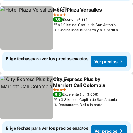
Hotel Plaza Versalles
Compartir
Agregar a favoritos
Ver p
4 Estrellas
7,9
Bueno
831
a 1.9 km de: Capilla de San Antonio
Cocina local auténtica y a la parrilla
Ver pr
Elige fechas para ver los precios exactos
Ver precios
City Express Plus by
Compartir
Agregar a favoritos
Marriott Cali Colombia
Ver precios
4 Estrellas
8,8
Excelente
3.008
a 3.3 km de: Capilla de San Antonio
Restaurante Deli a la carta
Ver precios
Elige fechas para ver los precios exactos
Ver precios