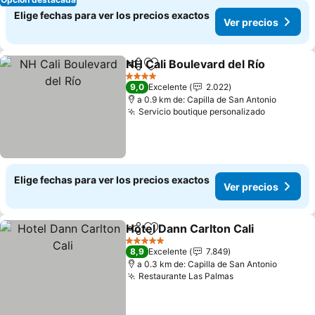
Elige fechas para ver los precios exactos
Ver precios
NH Cali Boulevard del Río
Compartir
Agregar a favoritos
4 Estrellas
9,0
Excelente
2.022
a 0.9 km de: Capilla de San Antonio
Servicio boutique personalizado
Ver preci
Elige fechas para ver los precios exactos
Ver precios
Hotel Dann Carlton Cali
Compartir
Agregar a favoritos
Ver
5 Estrellas
8,9
Excelente
7.849
a 0.3 km de: Capilla de San Antonio
Restaurante Las Palmas
Ver precios