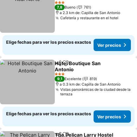
Ver precios
3 Estrellas
7,8
Bueno
761
a 2.3 km de: Capilla de San Antonio
Cafetería y restaurante en el hotel
Ver pre
Elige fechas para ver los precios exactos
Ver precios
Hotel Boutique San
Compartir
Agregar a favoritos
Antonio
Ver precios
3 Estrellas
9,1
Excelente
819
a 0.3 km de: Capilla de San Antonio
Vistas panorámicas de la ciudad desde la
terraza
Elige fechas para ver los precios exactos
Ver precios
The Pelican Larry Hostel