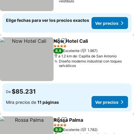
vestíbulo
Elige fechas para ver los precios exactos
Ver precios
Now Hotel Cali
Compartir
Agregar a favoritos
Ver precios
4 Estrellas
8,8
Excelente
1.967
a 1.2 km de: Capilla de San Antonio
Diseño moderno industrial con toques
selváticos
$85.231
De
Mira precios de
11 páginas
Ver precios
Rossa Palma
Compartir
Agregar a favoritos
Ver precios
4 Estrellas
9,0
Excelente
1.782