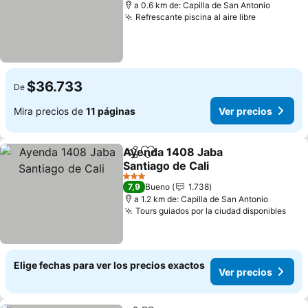
a 0.6 km de: Capilla de San Antonio
Refrescante piscina al aire libre
Ver preci
$36.733
De
Mira precios de
11 páginas
Ver precios
Ayenda 1408 Jaba
Compartir
Agregar a favoritos
Santiago de Cali
Ver precios
3 Estrellas
7,9
Bueno
1.738
a 1.2 km de: Capilla de San Antonio
Tours guiados por la ciudad disponibles
Ver 
Elige fechas para ver los precios exactos
Ver precios