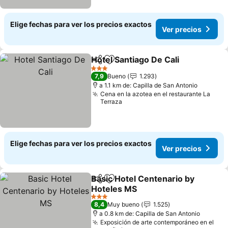
Elige fechas para ver los precios exactos
Ver precios
Hotel Santiago De Cali
Compartir
Agregar a favoritos
Ver 
3 Estrellas
7,9
Bueno
1.293
a 1.1 km de: Capilla de San Antonio
Cena en la azotea en el restaurante La
Terraza
Elige fechas para ver los precios exactos
Ver precios
Basic Hotel Centenario by
Compartir
Agregar a favoritos
Hoteles MS
Ver precios
3 Estrellas
8,4
Muy bueno
1.525
a 0.8 km de: Capilla de San Antonio
Exposición de arte contemporáneo en el