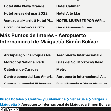
Hotel Villa Playa Grande
Hotel Catimar
Hotel brisas del mar 2022
Hotel Alto Mar
Venezuela Marriott Hotel Playa Grande
HOTEL MUEVETE POR VARGAS
HOTEL CHACAO SUITES
Hotel Miramar Suites
Más Puntos de Interés - Aeropuerto
Meliá Caracas
Lidotel Centro Lido
Internacional de Maiquetía Simón Bolívar
BUENAVISTA INN
Hotel Caracas Cumberland
JW Marriott Hotel Caracas
Renaissance Caracas La Castellana Hotel
Archipelago Los Roques National Park
Aeropuerto Internacional de Maiquetía Simón Bolívar
Posada Restaurant La Guaricha
Hotel Chacao Cumberland
Morrocoy National Park
Islas del Sol Morrocoy Resort Chichiriviche
Hotel Ole Caribe
Hotel Las Quince Letras
Catedral de Caracas
Metro
Lincoln Suites
Hotel Plaza Venezuela
Centro comercial Las Americas
Aeropuerto Internacional Arturo Michelena
Hotel Ritz Caracas
Hotel Cajigal Caracas
Centro Comercial El Recreo
Plaza Francia o Plaza Altamira
Hotel Las Americas
Hotel Continental Altamira
Centro Comercial Sambil Valencia
El Capitolio - Palacio Federal
Hotel La Parada
Cuarta Avenida
Museo de Bellas Artes
Lago Valencia
Busca hoteles
Centro- y Sudamérica
Venezuela
Vargas
Hotel Alex Caracas
Maiquetía
Aeropuerto Internacional de Maiquetía Simón Bolívar
Henri Pittier National Park
Plaza O'Leary