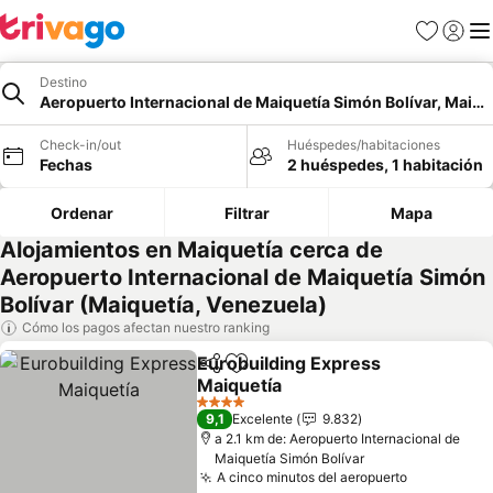
Favoritos
Iniciar 
Me
Destino
Aeropuerto Internacional de Maiquetía Simón Bolívar, Maiqu
Check-in/out
Huéspedes/habitaciones
Fechas
2 huéspedes, 1 habitación
Ordenar
Filtrar
Mapa
Alojamientos en Maiquetía cerca de
Aeropuerto Internacional de Maiquetía Simón
Bolívar (Maiquetía, Venezuela)
Cómo los pagos afectan nuestro ranking
Eurobuilding Express
Compartir
Agregar a favoritos
Maiquetía
Ver precios
4 Estrellas
9,1
Excelente
9.832
a 2.1 km de: Aeropuerto Internacional de
Maiquetía Simón Bolívar
A cinco minutos del aeropuerto
Ver precio