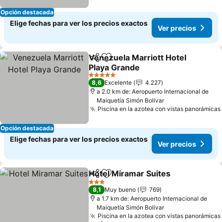
Opción destacada
Elige fechas para ver los precios exactos
Ver precios
Venezuela Marriott Hotel
Compartir
Agregar a favoritos
Playa Grande
Ver precios
5 Estrellas
8,6
Excelente
4.227
a 2.0 km de: Aeropuerto Internacional de
Maiquetía Simón Bolívar
Piscina en la azotea con vistas panorámicas
Opción destacada
Elige fechas para ver los precios exactos
Ver precios
Hotel Miramar Suites
Compartir
Agregar a favoritos
Ver p
3 Estrellas
8,1
Muy bueno
769
a 1.7 km de: Aeropuerto Internacional de
Maiquetía Simón Bolívar
Piscina en la azotea con vistas panorámicas