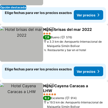
Opción destacada
Elige fechas para ver los precios exactos
Ver precios
Hotel brisas del mar 2022
Compartir
Agregar a favoritos
3 Estrellas
7,9
Bueno
576
a 3.3 km de: Aeropuerto Internacional de
Maiquetía Simón Bolívar
Restaurante y bar en el hotel
Ver precios
Elige fechas para ver los precios exactos
Ver precios
Hotel Cayena Caracas a
Compartir
Agregar a favoritos
LHW
Ver precios
5 Estrellas
9,2
Excelente
914
a 19.5 km de: Aeropuerto Internacional de
Maiquetía Simón Bolívar