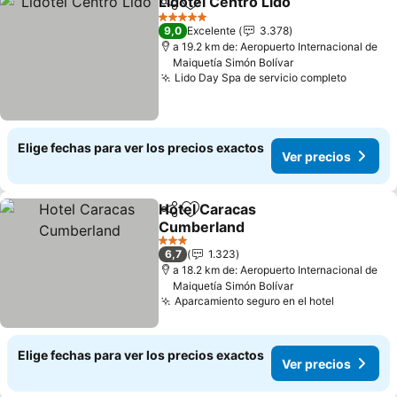
Lidotel Centro Lido
Compartir
Agregar a favoritos
Ver pre
5 Estrellas
9,0
Excelente
3.378
a 19.2 km de: Aeropuerto Internacional de
Maiquetía Simón Bolívar
Lido Day Spa de servicio completo
Ver pre
Elige fechas para ver los precios exactos
Ver precios
Hotel Caracas
Compartir
Agregar a favoritos
Cumberland
Ver precios
3 Estrellas
6,7
1.323
a 18.2 km de: Aeropuerto Internacional de
Maiquetía Simón Bolívar
Aparcamiento seguro en el hotel
Ver preci
Elige fechas para ver los precios exactos
Ver precios