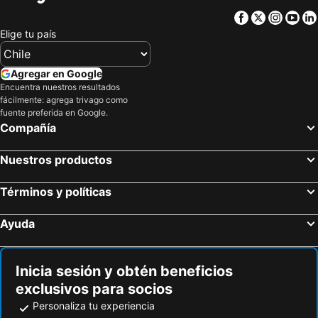
Casa Natal del Libertador
Los Próceres
Facebook
Twitter
Insta
Yo
Santa Rosalía de Palermo
Sambil Mall
Elige tu país
Museo de los Niños
Torres Gemelas de Parque Central
Galería de Arte Nacional
Teresa Carreño
Agregar en Google
Jardín Botánico de Caracas
San Rafael de la Florida
Encuentra nuestros resultados
fácilmente: agrega trivago como
Ciudad Universitaria de Caracas
Centro Lido
fuente preferida en Google.
Compañía
El Ávila National Park
Parque Rómulo Betancourt
Park del Este Terrarium
Centro Comercial Plaza Las Américas II
Nuestros productos
Calle del Hambre
Términos y políticas
Ayuda
Inicia sesión y obtén beneficios
exclusivos para socios
Personaliza tu experiencia