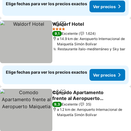
Elige fechas para ver los precios exactos
Ver precios
Waldorf Hotel
Compartir
Agregar a favoritos
Ver precios
4 Estrellas
9,1
Excelente
1.624
a 14.9 km de: Aeropuerto Internacional de
Maiquetía Simón Bolívar
Restaurante ítalo-mediterráneo y Sky bar
Ve
Elige fechas para ver los precios exactos
Ver precios
Comodo Apartamento
Compartir
Agregar a favoritos
frente al Aeropuerto
Maiquetia
Ver precios
9,3
Excelente
35
a 1.2 km de: Aeropuerto Internacional de
Maiquetía Simón Bolívar