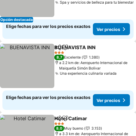
Spa y servicios de belleza para tu bienestar
V
Opción destacada
Elige fechas para ver los precios exactos
Ver precios
BUENAVISTA INN
Compartir
Agregar a favoritos
Ver prec
3 Estrellas
8,7
Excelente
1.380
a 2.2 km de: Aeropuerto Internacional de
Maiquetía Simón Bolívar
Una experiencia culinaria variada
Ver prec
Elige fechas para ver los precios exactos
Ver precios
Hotel Catimar
Compartir
Agregar a favoritos
Ver precios
3 Estrellas
8,0
Muy bueno
3.153
a 3.3 km de: Aeropuerto Internacional de