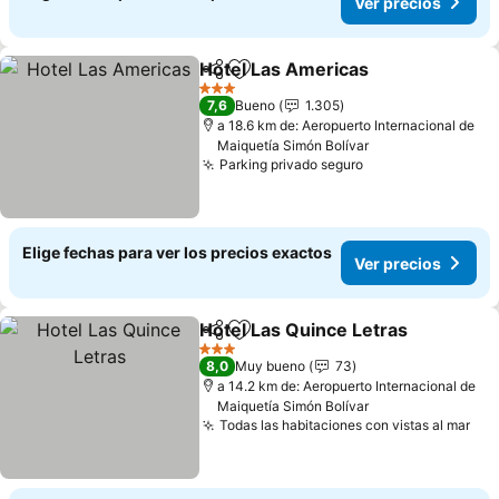
Ver precios
Hotel Las Americas
Compartir
Agregar a favoritos
Ver pr
3 Estrellas
7,6
Bueno
1.305
a 18.6 km de: Aeropuerto Internacional de
Maiquetía Simón Bolívar
Parking privado seguro
Ver precios
Elige fechas para ver los precios exactos
Ver precios
Hotel Las Quince Letras
Compartir
Agregar a favoritos
Ve
3 Estrellas
8,0
Muy bueno
73
a 14.2 km de: Aeropuerto Internacional de
Maiquetía Simón Bolívar
Todas las habitaciones con vistas al mar
Ver