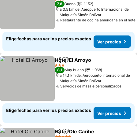
Ver precios
3 Estrellas
7,8
Bueno
1.152
a 3.5 km de: Aeropuerto Internacional de
Maiquetía Simón Bolívar
Restaurante de cocina americana en el hotel
Elige fechas para ver los precios exactos
Ver precios
Hotel El Arroyo
Compartir
Agregar a favoritos
Ver precios
3 Estrellas
8,1
Muy bueno
1.968
a 14.1 km de: Aeropuerto Internacional de
Maiquetía Simón Bolívar
Servicios de masaje personalizados
Ver pr
Elige fechas para ver los precios exactos
Ver precios
Hotel Ole Caribe
Compartir
Agregar a favoritos
Ver preci