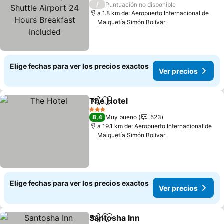
Airport 24 Hours
Ver precios
/
Puntuación no disponible
Breakfast Included
a 1.8 km de: Aeropuerto Internacional de
Maiquetía Simón Bolívar
Elige fechas para ver los precios exactos
Ver precios
The Hotel
Compartir
Agregar a favoritos
Ver precios
3 Estrellas
8,4
Muy bueno
523
a 19.1 km de: Aeropuerto Internacional de
Maiquetía Simón Bolívar
Elige fechas para ver los precios exactos
Ver precios
Santosha Inn
Compartir
Agregar a favoritos
Ver precios