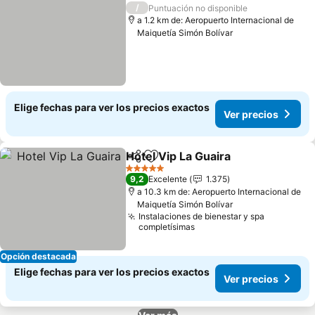
/
Puntuación no disponible
a 1.2 km de: Aeropuerto Internacional de
Maiquetía Simón Bolívar
Elige fechas para ver los precios exactos
Ver precios
Hotel Vip La Guaira
Compartir
Agregar a favoritos
Ver pre
5 Estrellas
9,2
Excelente
1.375
a 10.3 km de: Aeropuerto Internacional de
Maiquetía Simón Bolívar
Instalaciones de bienestar y spa
completísimas
Opción destacada
Elige fechas para ver los precios exactos
Ver precios