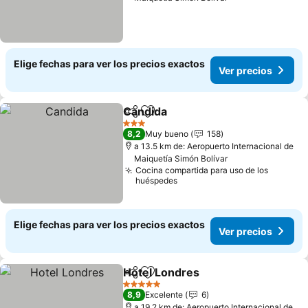
Elige fechas para ver los precios exactos
Ver precios
Candida
Compartir
Agregar a favoritos
Ver precios
3 Estrellas
8,2
Muy bueno
158
a 13.5 km de: Aeropuerto Internacional de
Maiquetía Simón Bolívar
Cocina compartida para uso de los
huéspedes
Elige fechas para ver los precios exactos
Ver precios
Hotel Londres
Compartir
Agregar a favoritos
Ver precios
5 Estrellas
8,9
Excelente
6
a 19.2 km de: Aeropuerto Internacional de