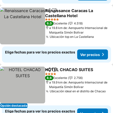
Renaissance Caracas La
Compartir
Agregar a favoritos
Castellana Hotel
Ver precios
5 Estrellas
9,0
Excelente
4.518
a 19.8 km de: Aeropuerto Internacional de
Maiquetía Simón Bolívar
Ubicación top en La Castellana
Ver preci
Elige fechas para ver los precios exactos
Ver precios
HOTEL CHACAO SUITES
Compartir
Agregar a favoritos
Ve
4 Estrellas
8,6
Excelente
2.756
a 19.9 km de: Aeropuerto Internacional de
Maiquetía Simón Bolívar
Ubicación ideal en el distrito de Chacao
Ver
Opción destacada
Elige fechas para ver los precios exactos