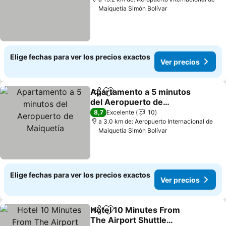
Maiquetía Simón Bolívar
Elige fechas para ver los precios exactos
Ver precios
Apartamento a 5 minutos
Compartir
Agregar a favoritos
del Aeropuerto de
Maiquetía
Ver precios
8,7
Excelente
10
a 3.0 km de: Aeropuerto Internacional de
Maiquetía Simón Bolívar
Elige fechas para ver los precios exactos
Ver precios
Hotel 10 Minutes From
Compartir
Agregar a favoritos
The Airport Shuttle