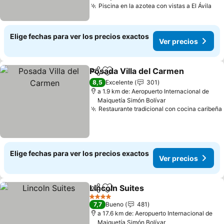
Piscina en la azotea con vistas a El Ávila
Ver
Elige fechas para ver los precios exactos
Ver precios
Posada Villa del Carmen
Compartir
Agregar a favoritos
Ve
8,5
Excelente
301
a 1.9 km de: Aeropuerto Internacional de
Maiquetía Simón Bolívar
Restaurante tradicional con cocina caribeña
Elige fechas para ver los precios exactos
Ver precios
Lincoln Suites
Compartir
Agregar a favoritos
Ver precios
4 Estrellas
7,7
Bueno
481
a 17.6 km de: Aeropuerto Internacional de
Maiquetía Simón Bolívar