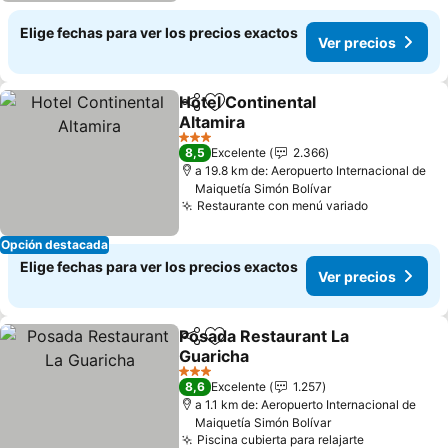
Elige fechas para ver los precios exactos
Ver precios
Hotel Continental
Compartir
Agregar a favoritos
Altamira
Ver precios
3 Estrellas
8,5
Excelente
2.366
a 19.8 km de: Aeropuerto Internacional de
Maiquetía Simón Bolívar
Restaurante con menú variado
Ver precio
Opción destacada
Elige fechas para ver los precios exactos
Ver precios
Posada Restaurant La
Compartir
Agregar a favoritos
Guaricha
Ver precios
3 Estrellas
8,6
Excelente
1.257
a 1.1 km de: Aeropuerto Internacional de
Maiquetía Simón Bolívar
Piscina cubierta para relajarte
Ver precio