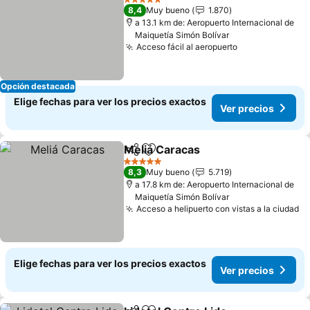
5 Estrellas
8,4
Muy bueno
1.870
a 13.1 km de: Aeropuerto Internacional de
Maiquetía Simón Bolívar
Acceso fácil al aeropuerto
Ver precios
Opción destacada
Elige fechas para ver los precios exactos
Ver precios
Meliá Caracas
Compartir
Agregar a favoritos
Ver precios
5 Estrellas
8,3
Muy bueno
5.719
a 17.8 km de: Aeropuerto Internacional de
Maiquetía Simón Bolívar
Acceso a helipuerto con vistas a la ciudad
Ve
Elige fechas para ver los precios exactos
Ver precios