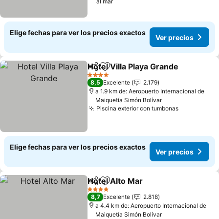
al mar
Elige fechas para ver los precios exactos
Ver precios
Hotel Villa Playa Grande
Compartir
Agregar a favoritos
Ve
4 Estrellas
8,5
Excelente
2.179
a 1.9 km de: Aeropuerto Internacional de
Maiquetía Simón Bolívar
Piscina exterior con tumbonas
Ver precio
Elige fechas para ver los precios exactos
Ver precios
Hotel Alto Mar
Compartir
Agregar a favoritos
Ver precios
4 Estrellas
8,7
Excelente
2.818
a 4.4 km de: Aeropuerto Internacional de
Maiquetía Simón Bolívar