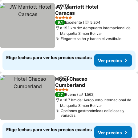
JW Marriott Hotel
Compartir
Agregar a favoritos
Caracas
Ver precios
5 Estrellas
9,1
Excelente
5.204
a 19.1 km de: Aeropuerto Internacional de
Maiquetía Simón Bolívar
Elegante salón y bar en el vestíbulo
Ver pre
Elige fechas para ver los precios exactos
Ver precios
Hotel Chacao
Compartir
Agregar a favoritos
Cumberland
Ver precios
4 Estrellas
7,7
Bueno
1.562
a 18.7 km de: Aeropuerto Internacional de
Maiquetía Simón Bolívar
Opciones gastronómicas deliciosas y
variadas
Elige fechas para ver los precios exactos
Ver precios