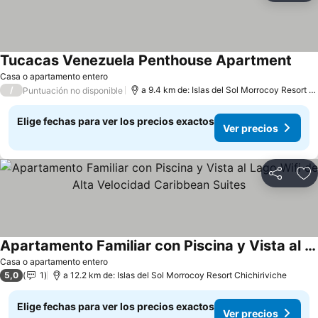
Tucacas Venezuela Penthouse Apartment
Casa o apartamento entero
/
a 9.4 km de: Islas del Sol Morrocoy Resort Chichiriviche
Puntuación no disponible
Elige fechas para ver los precios exactos
Ver precios
Compartir
Ag
Apartamento Familiar con Piscina y Vista al Lago Wifi de Alta Velocidad Caribbean Suites
Casa o apartamento entero
5,0
1
a 12.2 km de: Islas del Sol Morrocoy Resort Chichiriviche
Elige fechas para ver los precios exactos
Ver precios