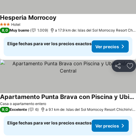
Hesperia Morrocoy
Hotel
3 Estrellas
8,0
Muy bueno
1.009
a 17.9 km de: Islas del Sol Morrocoy Resort Chichiriviche
Elige fechas para ver los precios exactos
Ver precios
Compartir
Ag
Apartamento Punta Brava con Piscina y Ubicación Central
Casa o apartamento entero
9,0
Excelente
6
a 9.1 km de: Islas del Sol Morrocoy Resort Chichiriviche
Elige fechas para ver los precios exactos
Ver precios