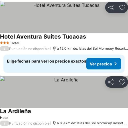
Compartir
Ag
Hotel Aventura Suites Tucacas
Hotel
3 Estrellas
/
a 12.0 km de: Islas del Sol Morrocoy Resort Chichiriviche
Puntuación no disponible
Elige fechas para ver los precios exactos
Ver precios
Compartir
Ag
La Ardileña
Hotel
/
a 8.9 km de: Islas del Sol Morrocoy Resort Chichiriviche
Puntuación no disponible