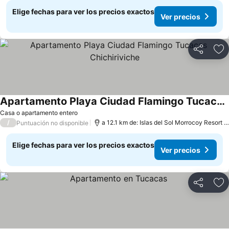
Elige fechas para ver los precios exactos
Ver precios
Compartir
Ag
Apartamento Playa Ciudad Flamingo Tucacas Chichiriviche
Casa o apartamento entero
/
a 12.1 km de: Islas del Sol Morrocoy Resort Chichiriviche
Puntuación no disponible
Elige fechas para ver los precios exactos
Ver precios
Compartir
Ag