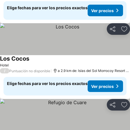
Elige fechas para ver los precios exactos
Ver precios
Compartir
Ag
Los Cocos
Hotel
/
a 2.9 km de: Islas del Sol Morrocoy Resort Chichiriviche
Puntuación no disponible
Elige fechas para ver los precios exactos
Ver precios
Compartir
Ag