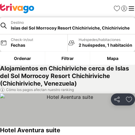
Favoritos
Iniciar 
Me
Destino
Islas del Sol Morrocoy Resort Chichiriviche, Chichiriviche
Check-in/out
Huéspedes/habitaciones
Fechas
2 huéspedes, 1 habitación
Ordenar
Filtrar
Mapa
Alojamientos en Chichiriviche cerca de Islas
del Sol Morrocoy Resort Chichiriviche
(Chichiriviche, Venezuela)
Cómo los pagos afectan nuestro ranking
Compartir
Ag
Hotel Aventura suite