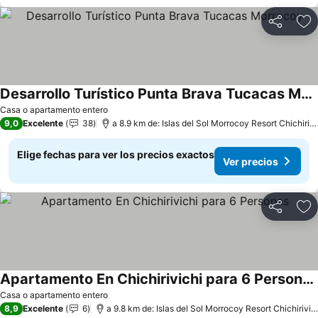
Compartir
Ag
Desarrollo Turístico Punta Brava Tucacas Morrocoy
Casa o apartamento entero
9,0
Excelente
38
a 8.9 km de: Islas del Sol Morrocoy Resort Chichiriviche
Elige fechas para ver los precios exactos
Ver precios
Compartir
Ag
Apartamento En Chichirivichi para 6 Personas
Casa o apartamento entero
8,9
Excelente
6
a 9.8 km de: Islas del Sol Morrocoy Resort Chichiriviche