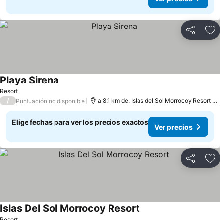
Compartir
Ag
Playa Sirena
Resort
/
a 8.1 km de: Islas del Sol Morrocoy Resort Chichiriviche
Puntuación no disponible
Elige fechas para ver los precios exactos
Ver precios
Compartir
Ag
Islas Del Sol Morrocoy Resort
Resort