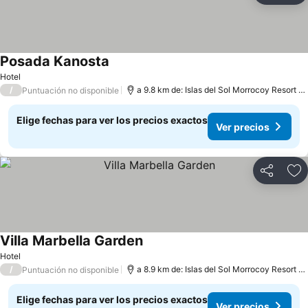
Posada Kanosta
Hotel
/
a 9.8 km de: Islas del Sol Morrocoy Resort Chichiriviche
Puntuación no disponible
Elige fechas para ver los precios exactos
Ver precios
Compartir
Ag
Villa Marbella Garden
Hotel
/
a 8.9 km de: Islas del Sol Morrocoy Resort Chichiriviche
Puntuación no disponible
Elige fechas para ver los precios exactos
Ver precios