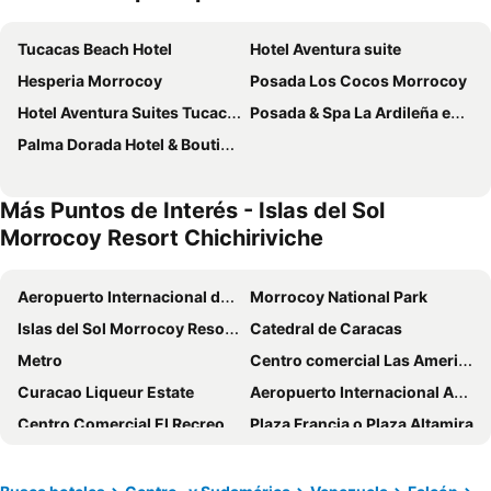
Tucacas Beach Hotel
Hotel Aventura suite
Hesperia Morrocoy
Posada Los Cocos Morrocoy
Hotel Aventura Suites Tucacas
Posada & Spa La Ardileña en Morrocoy
Palma Dorada Hotel & Boutique
Más Puntos de Interés - Islas del Sol
Morrocoy Resort Chichiriviche
Aeropuerto Internacional de Maiquetía Simón Bolívar
Morrocoy National Park
Islas del Sol Morrocoy Resort Chichiriviche
Catedral de Caracas
Metro
Centro comercial Las Americas
Curacao Liqueur Estate
Aeropuerto Internacional Arturo Michelena
Centro Comercial El Recreo
Plaza Francia o Plaza Altamira
Aeropuerto Internacional Hato
Centro Comercial Sambil Valencia
Curacao Sea Aquarium
Mercado Flotante