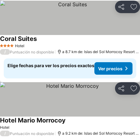
Compartir
Ag
Coral Suites
Hotel
4 Estrellas
/
a 8.7 km de: Islas del Sol Morrocoy Resort Chichiriviche
Puntuación no disponible
Elige fechas para ver los precios exactos
Ver precios
Compartir
Ag
Hotel Mario Morrocoy
Hotel
/
a 9.2 km de: Islas del Sol Morrocoy Resort Chichiriviche
Puntuación no disponible