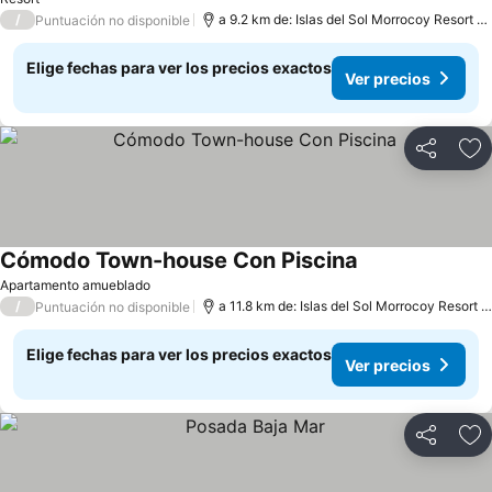
/
a 9.2 km de: Islas del Sol Morrocoy Resort Chichiriviche
Puntuación no disponible
Elige fechas para ver los precios exactos
Ver precios
Compartir
Ag
Cómodo Town-house Con Piscina
Apartamento amueblado
/
a 11.8 km de: Islas del Sol Morrocoy Resort Chichiriviche
Puntuación no disponible
Elige fechas para ver los precios exactos
Ver precios
Compartir
Ag