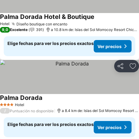
Palma Dorada Hotel & Boutique
Hotel
Diseño boutique con encanto
9,0
Excelente
391
a 10.8 km de: Islas del Sol Morrocoy Resort Chichiriviche
Elige fechas para ver los precios exactos
Ver precios
Compartir
Ag
Palma Dorada
Hotel
4 Estrellas
/
a 8.4 km de: Islas del Sol Morrocoy Resort Chichiriviche
Puntuación no disponible
Elige fechas para ver los precios exactos
Ver precios