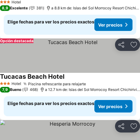
Hotel
3 Estrellas
8,9
Excelente
381
a 8.8 km de: Islas del Sol Morrocoy Resort Chichiriviche
Elige fechas para ver los precios exactos
Ver precios
Opción destacada
Compartir
Ag
Tucacas Beach Hotel
Hotel
Piscina refrescante para relajarte
3 Estrellas
7,9
Bueno
468
a 12.7 km de: Islas del Sol Morrocoy Resort Chichiriviche
Elige fechas para ver los precios exactos
Ver precios
Compartir
Ag