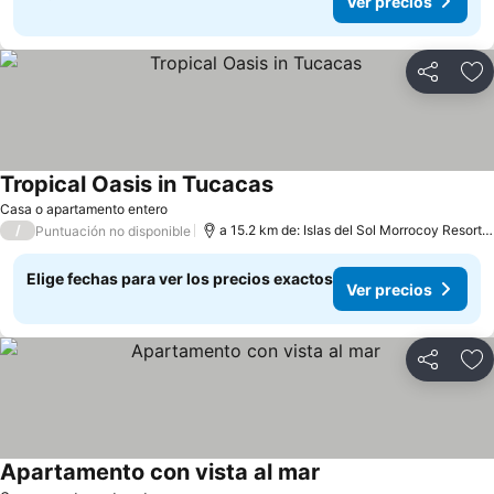
Ver precios
Compartir
Ag
Tropical Oasis in Tucacas
Casa o apartamento entero
/
a 15.2 km de: Islas del Sol Morrocoy Resort Chichiriviche
Puntuación no disponible
Elige fechas para ver los precios exactos
Ver precios
Compartir
Ag
Apartamento con vista al mar