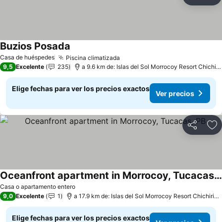
Compartir
Ag
Buzios Posada
Casa de huéspedes
Piscina climatizada
9,5
Excelente
235
a 9.6 km de: Islas del Sol Morrocoy Resort Chichiriviche
Elige fechas para ver los precios exactos
Ver precios
Compartir
Ag
Oceanfront apartment in Morrocoy, Tucacas, PB
Casa o apartamento entero
9,0
Excelente
1
a 17.9 km de: Islas del Sol Morrocoy Resort Chichiriviche
Elige fechas para ver los precios exactos