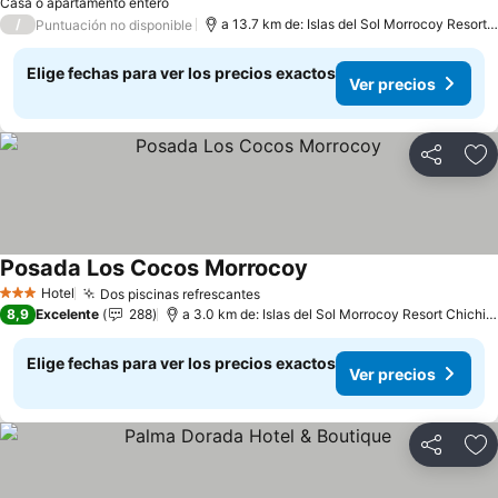
Casa o apartamento entero
/
a 13.7 km de: Islas del Sol Morrocoy Resort Chichiriviche
Puntuación no disponible
Elige fechas para ver los precios exactos
Ver precios
Compartir
Ag
Posada Los Cocos Morrocoy
Hotel
Dos piscinas refrescantes
3 Estrellas
8,9
Excelente
288
a 3.0 km de: Islas del Sol Morrocoy Resort Chichiriviche
Elige fechas para ver los precios exactos
Ver precios
Compartir
Ag