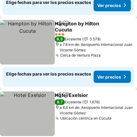
Elige fechas para ver los precios exactos
Ver precios
Hampton by Hilton
Compartir
Agregar a favoritos
Cucuta
Ver precios
3 Estrellas
9,3
Excelente
3.578
a 7.8 km de: Aeropuerto Internacional Juan
Vicente Gómez
Cerca de Ventura Plaza
Ver precios
Elige fechas para ver los precios exactos
Ver precios
Hotel Exelsior
Compartir
Agregar a favoritos
Ver precios
8,7
Excelente
1.676
a 8.6 km de: Aeropuerto Internacional Juan
Vicente Gómez
Ubicación céntrica en Cúcuta
Ver precio