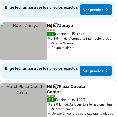
Elige fechas para ver los precios exactos
Ver precios
Hotel Zaraya
Compartir
Agregar a favoritos
Ver precios
3 Estrellas
8,7
Excelente
1.544
a 8.5 km de: Aeropuerto Internacional Juan
Vicente Gómez
Sauna relajante
Ver precios
Elige fechas para ver los precios exactos
Ver precios
Hotel Plaza Cúcuta
Compartir
Agregar a favoritos
Center
Ver precios
3 Estrellas
8,5
Excelente
1.799
a 9.0 km de: Aeropuerto Internacional Juan
Vicente Gómez
Ubicación céntrica para explorar la ciudad
Ve