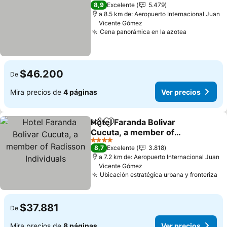
4 Estrellas
8,9
Excelente
5.479
a 8.5 km de: Aeropuerto Internacional Juan
Vicente Gómez
Cena panorámica en la azotea
Ver precio
$46.200
De
Mira precios de
4 páginas
Ver precios
Hotel Faranda Bolivar
Compartir
Agregar a favoritos
Cucuta, a member of
Radisson Individuals
Ver precios
4 Estrellas
8,7
Excelente
3.818
a 7.2 km de: Aeropuerto Internacional Juan
Vicente Gómez
Ubicación estratégica urbana y fronteriza
Ve
$37.881
De
Mira precios de
8 páginas
Ver precios