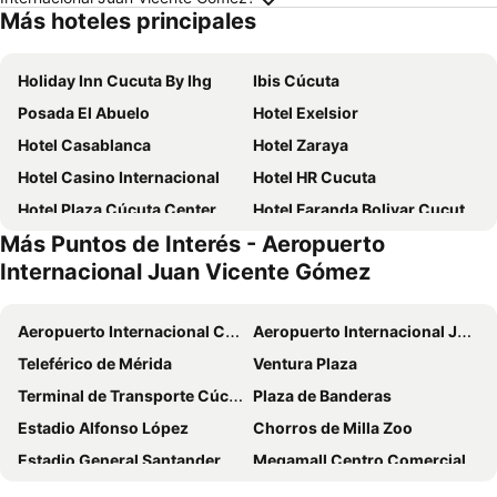
Más hoteles principales
Holiday Inn Cucuta By Ihg
Ibis Cúcuta
Posada El Abuelo
Hotel Exelsior
Hotel Casablanca
Hotel Zaraya
Hotel Casino Internacional
Hotel HR Cucuta
Hotel Plaza Cúcuta Center
Hotel Faranda Bolivar Cucuta, a member of Radisson Individuals
Más Puntos de Interés - Aeropuerto
Hampton by Hilton Cucuta
Hotel Manoa
Internacional Juan Vicente Gómez
Hotel Arizona Suites
Hotel Luxor Cúcuta
Hotel B`Quin Plaza Cúcuta
Hotel Center Plaza Plus
Aeropuerto Internacional Camilo Daza
Aeropuerto Internacional Juan Vicente Gómez
Hotel El Andino
Hotel Mio Boutique
Teleférico de Mérida
Ventura Plaza
La casa Gallega
Hotel Victoria Plaza Millenium
Terminal de Transporte Cúcuta
Plaza de Banderas
Ayenda Oporto Suites
Hotel Tonchala
Estadio Alfonso López
Chorros de Milla Zoo
Ayenda Zhena
Atlantis Plaza Hotel Cúcuta
Estadio General Santander
Megamall Centro Comercial
Faranda Collection Cúcuta
A Cavalier Suites
Aeropuerto Palo Negro
Aeropuerto Yariguies