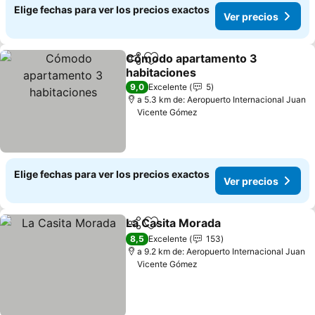
Elige fechas para ver los precios exactos
Ver precios
Cómodo apartamento 3
Compartir
Agregar a favoritos
habitaciones
Ver precios
9,0
Excelente
5
a 5.3 km de: Aeropuerto Internacional Juan
Vicente Gómez
Elige fechas para ver los precios exactos
Ver precios
La Casita Morada
Compartir
Agregar a favoritos
Ver preci
8,5
Excelente
153
a 9.2 km de: Aeropuerto Internacional Juan
Vicente Gómez