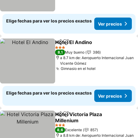
Elige fechas para ver los precios exactos
Ver precios
Hotel El Andino
Compartir
Agregar a favoritos
Ver precio
3 Estrellas
8,1
Muy bueno
386
a 8.7 km de: Aeropuerto Internacional Juan
Vicente Gómez
Gimnasio en el hotel
Ver precios
Elige fechas para ver los precios exactos
Ver precios
Hotel Victoria Plaza
Compartir
Agregar a favoritos
Millenium
Ver precios
3 Estrellas
8,6
Excelente
857
a 8.8 km de: Aeropuerto Internacional Juan