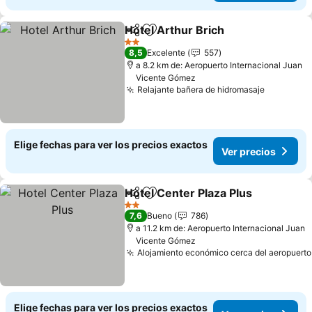
Hotel Arthur Brich
Compartir
Agregar a favoritos
Ver prec
2 Estrellas
8,5
Excelente
557
a 8.2 km de: Aeropuerto Internacional Juan
Vicente Gómez
Relajante bañera de hidromasaje
Ver prec
Elige fechas para ver los precios exactos
Ver precios
Hotel Center Plaza Plus
Compartir
Agregar a favoritos
Ve
2 Estrellas
7,6
Bueno
786
a 11.2 km de: Aeropuerto Internacional Juan
Vicente Gómez
Alojamiento económico cerca del aeropuerto
Elige fechas para ver los precios exactos