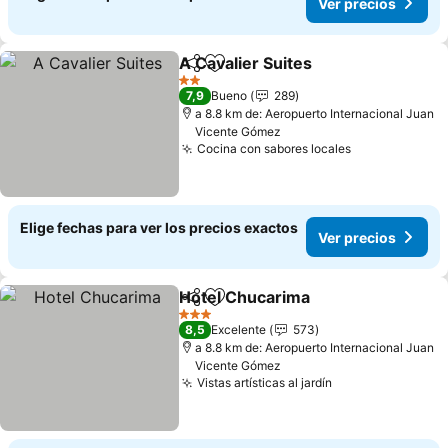
Ver precios
A Cavalier Suites
Compartir
Agregar a favoritos
Ver preci
2 Estrellas
7,9
Bueno
289
a 8.8 km de: Aeropuerto Internacional Juan
Vicente Gómez
Cocina con sabores locales
Ver precios
Elige fechas para ver los precios exactos
Ver precios
Hotel Chucarima
Compartir
Agregar a favoritos
Ver preci
3 Estrellas
8,5
Excelente
573
a 8.8 km de: Aeropuerto Internacional Juan
Vicente Gómez
Vistas artísticas al jardín
Ver precios