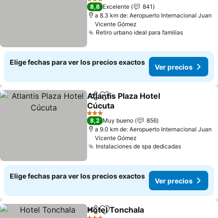
Ver precios
3 Estrellas
8,8
Excelente
841
a 8.3 km de: Aeropuerto Internacional Juan
Vicente Gómez
Retiro urbano ideal para familias
Ver preci
Elige fechas para ver los precios exactos
Ver precios
Atlantis Plaza Hotel
Compartir
Agregar a favoritos
Cúcuta
Ver precios
3 Estrellas
8,2
Muy bueno
856
a 9.0 km de: Aeropuerto Internacional Juan
Vicente Gómez
Instalaciones de spa dedicadas
Ver preci
Elige fechas para ver los precios exactos
Ver precios
Hotel Tonchala
Compartir
Agregar a favoritos
Ver precios