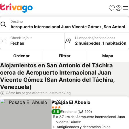
Favoritos
Iniciar 
Me
Destino
Aeropuerto Internacional Juan Vicente Gómez, San Antonio 
Check-in/out
Huéspedes/habitaciones
Fechas
2 huéspedes, 1 habitación
Ordenar
Filtrar
Mapa
Alojamientos en San Antonio del Táchira
cerca de Aeropuerto Internacional Juan
Vicente Gómez (San Antonio del Táchira,
Venezuela)
Cómo los pagos afectan nuestro ranking
Posada El Abuelo
Compartir
Agregar a favoritos
Ver preci
3 Estrellas
8,5
Excelente
290
a 2.7 km de: Aeropuerto Internacional Juan
Vicente Gómez
Antigüedades y decoración única
Ver prec