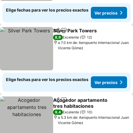
Elige fechas para ver los precios exactos
Ver precios
Silver Park Towers
Compartir
Agregar a favoritos
Ver pre
8,9
Excelente
12
a 7.0 km de: Aeropuerto Internacional Juan
Vicente Gómez
Elige fechas para ver los precios exactos
Ver precios
Acogedor apartamento
Compartir
Agregar a favoritos
tres habitaciones
Ver precios
9,4
Excelente
10
a 5.3 km de: Aeropuerto Internacional Juan
Vicente Gómez