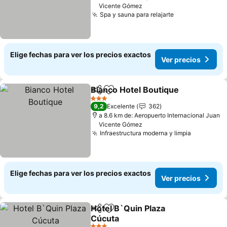
Vicente Gómez
Spa y sauna para relajarte
Ver precios
Elige fechas para ver los precios exactos
Ver precios
Bianco Hotel Boutique
Compartir
Agregar a favoritos
Ver 
3 Estrellas
9,2
Excelente
362
a 8.6 km de: Aeropuerto Internacional Juan
Vicente Gómez
Infraestructura moderna y limpia
Ver preci
Elige fechas para ver los precios exactos
Ver precios
Hotel B`Quin Plaza
Compartir
Agregar a favoritos
Cúcuta