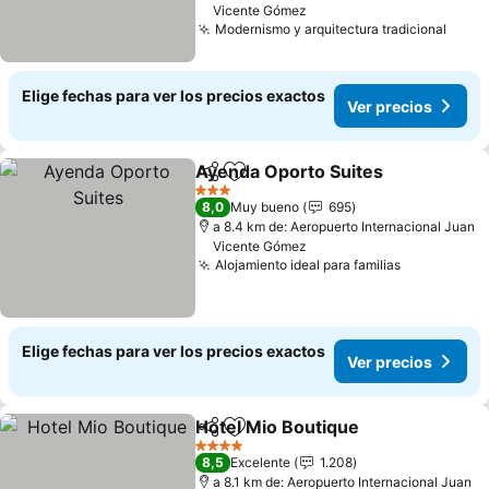
Vicente Gómez
Modernismo y arquitectura tradicional
Ver p
Elige fechas para ver los precios exactos
Ver precios
Ayenda Oporto Suites
Compartir
Agregar a favoritos
Ver 
3 Estrellas
8,0
Muy bueno
695
a 8.4 km de: Aeropuerto Internacional Juan
Vicente Gómez
Alojamiento ideal para familias
Ver precio
Elige fechas para ver los precios exactos
Ver precios
Hotel Mio Boutique
Compartir
Agregar a favoritos
Ver pre
4 Estrellas
8,5
Excelente
1.208
a 8.1 km de: Aeropuerto Internacional Juan