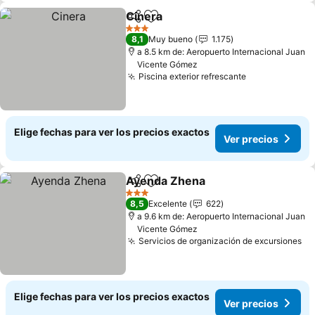
Cinera
Compartir
Agregar a favoritos
Ver precios
3 Estrellas
8,1
Muy bueno
1.175
a 8.5 km de: Aeropuerto Internacional Juan
Vicente Gómez
Piscina exterior refrescante
Ver precios
Elige fechas para ver los precios exactos
Ver precios
Ayenda Zhena
Compartir
Agregar a favoritos
Ver precios
3 Estrellas
8,5
Excelente
622
a 9.6 km de: Aeropuerto Internacional Juan
Vicente Gómez
Servicios de organización de excursiones
Ve
Elige fechas para ver los precios exactos
Ver precios