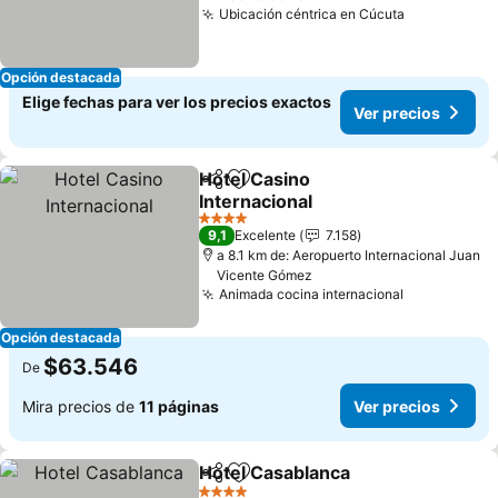
Ubicación céntrica en Cúcuta
Ver precio
Opción destacada
Elige fechas para ver los precios exactos
Ver precios
Hotel Casino
Compartir
Agregar a favoritos
Internacional
Ver precios
4 Estrellas
9,1
Excelente
7.158
a 8.1 km de: Aeropuerto Internacional Juan
Vicente Gómez
Animada cocina internacional
Ver precio
Opción destacada
$63.546
De
Mira precios de
11 páginas
Ver precios
Hotel Casablanca
Compartir
Agregar a favoritos
Ver prec