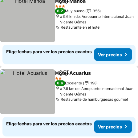
Hotel Manoa
Compartir
Agregar a favoritos
Ver precios
3 Estrellas
8,2
Muy bueno
356
a 9.6 km de: Aeropuerto Internacional Juan
Vicente Gómez
Restaurante en el hotel
Ver precios
Elige fechas para ver los precios exactos
Ver precios
Hotel Acuarius
Compartir
Agregar a favoritos
Ver precios
2 Estrellas
8,6
Excelente
198
a 7.9 km de: Aeropuerto Internacional Juan
Vicente Gómez
Restaurante de hamburguesas gourmet
Ver 
Elige fechas para ver los precios exactos
Ver precios