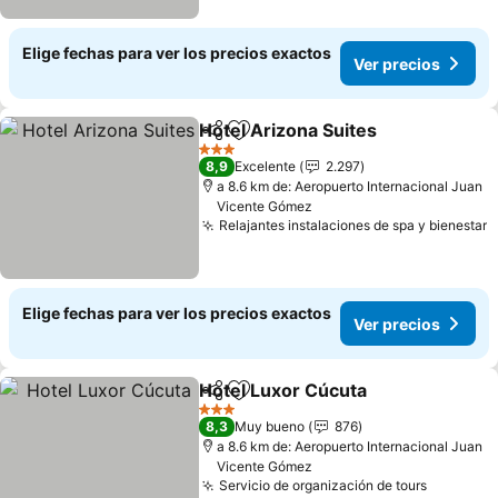
Elige fechas para ver los precios exactos
Ver precios
Hotel Arizona Suites
Compartir
Agregar a favoritos
Ver p
3 Estrellas
8,9
Excelente
2.297
a 8.6 km de: Aeropuerto Internacional Juan
Vicente Gómez
Relajantes instalaciones de spa y bienestar
V
Elige fechas para ver los precios exactos
Ver precios
Hotel Luxor Cúcuta
Compartir
Agregar a favoritos
Ver pre
3 Estrellas
8,3
Muy bueno
876
a 8.6 km de: Aeropuerto Internacional Juan
Vicente Gómez
Servicio de organización de tours
Ver prec