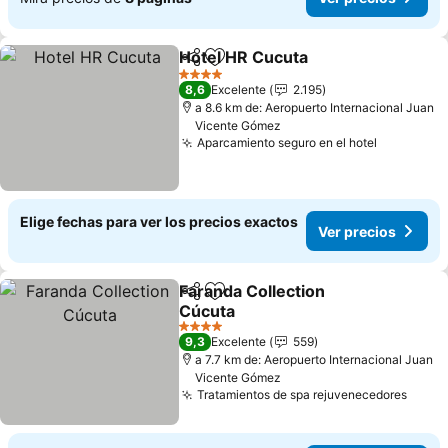
Hotel HR Cucuta
Compartir
Agregar a favoritos
Ver preci
4 Estrellas
8,6
Excelente
2.195
a 8.6 km de: Aeropuerto Internacional Juan
Vicente Gómez
Aparcamiento seguro en el hotel
Ver preci
Elige fechas para ver los precios exactos
Ver precios
Faranda Collection
Compartir
Agregar a favoritos
Cúcuta
Ver precios
4 Estrellas
9,3
Excelente
559
a 7.7 km de: Aeropuerto Internacional Juan
Vicente Gómez
Tratamientos de spa rejuvenecedores
Ver p