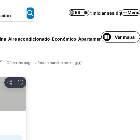
ES · $
Menú
Iniciar sesión
ación
Ver mapa
ina
Aire acondicionado
Económico
Apartamento amueblado
Wif
,
Cómo los pagos afectan nuestro ranking
Agregar a favoritos
Compartir