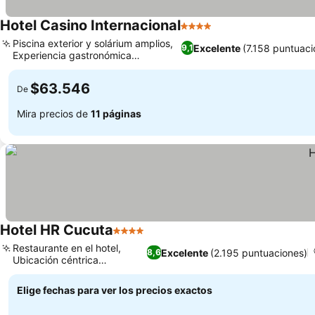
Hotel Casino Internacional
4 Estrellas
Piscina exterior y solárium amplios,
Excelente
(7.158 puntuaci
9,1
Experiencia gastronómica
internacional
$63.546
De
Mira precios de
11 páginas
Hotel HR Cucuta
4 Estrellas
Restaurante en el hotel,
Excelente
(2.195 puntuaciones)
8,6
Ubicación céntrica
privilegiada
Elige fechas para ver los precios exactos