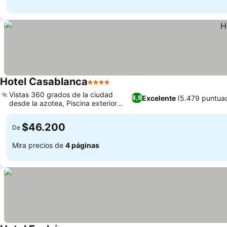
Hotel Casablanca
4 Estrellas
Vistas 360 grados de la ciudad
Excelente
(5.479 puntua
8,9
desde la azotea, Piscina exterior
estilo resort
$46.200
De
Mira precios de
4 páginas