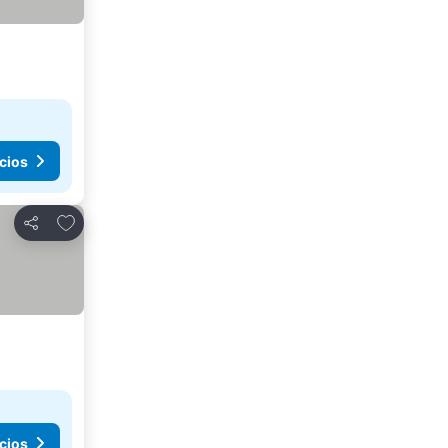
cios
Agregar a favoritos
Compartir
cios