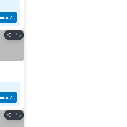
cios
Agregar a favoritos
Compartir
cios
Agregar a favoritos
Compartir