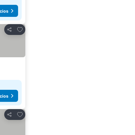
cios
Agregar a favoritos
Compartir
cios
Agregar a favoritos
Compartir