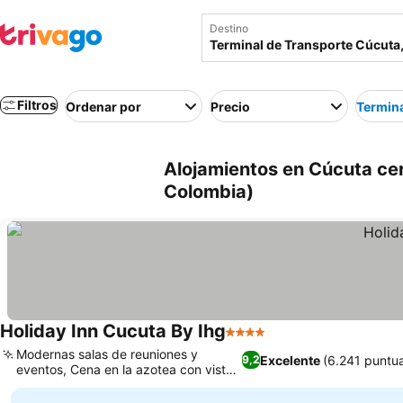
Destino
Filtros
Ordenar por
Precio
Termina
Alojamientos en Cúcuta ce
Colombia)
Holiday Inn Cucuta By Ihg
4 Estrellas
Modernas salas de reuniones y
Excelente
(6.241 puntu
9,2
eventos, Cena en la azotea con vistas
a la ciudad