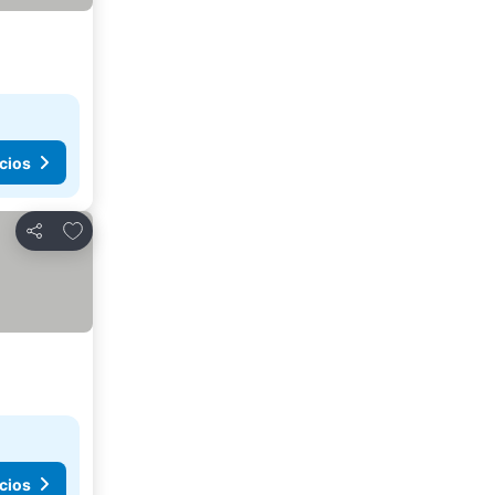
cios
Agregar a favoritos
Compartir
cios