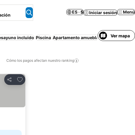
ES · $
Menú
Iniciar sesión
ación
Ver mapa
esayuno incluido
Piscina
Apartamento amueblado
Aire acondici
Cómo los pagos afectan nuestro ranking
Agregar a favoritos
Compartir