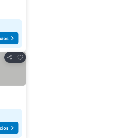
cios
Agregar a favoritos
Compartir
cios