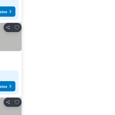
cios
Agregar a favoritos
Compartir
cios
Agregar a favoritos
Compartir