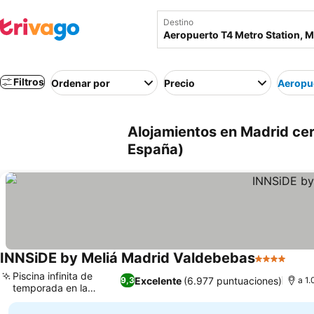
Destino
Filtros
Ordenar por
Precio
Aeropue
Alojamientos en Madrid cer
España)
INNSiDE by Meliá Madrid Valdebebas
4 Estrellas
Piscina infinita de
Excelente
(6.977 puntuaciones)
9,3
a 1.
temporada en la
azotea