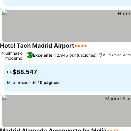
Hotel Tach Madrid Airport
4 Estrellas
Gimnasio
Excelente
(12.945 puntuaciones)
8,5
a 1.6 km de: Aer
moderno
$88.547
De
Mira precios de
10 páginas
Madrid Alameda Aeropuerto by Meliá