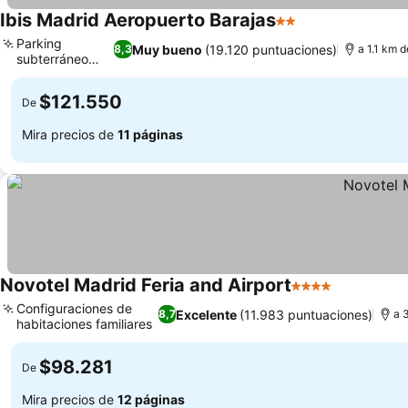
Ibis Madrid Aeropuerto Barajas
2 Estrellas
Parking
Muy bueno
(19.120 puntuaciones)
8,3
a 1.1 km 
subterráneo
seguro
$121.550
De
Mira precios de
11 páginas
Novotel Madrid Feria and Airport
4 Estrellas
Configuraciones de
Excelente
(11.983 puntuaciones)
8,7
a 
habitaciones familiares
$98.281
De
Mira precios de
12 páginas