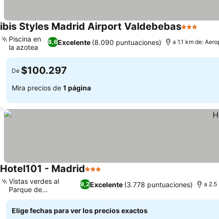
ibis Styles Madrid Airport Valdebebas
3 Estrella
Piscina en
Excelente
(8.090 puntuaciones)
8,6
a 1.1 km de: Aer
la azotea
$100.297
De
Mira precios de
1 página
Hotel101 - Madrid
3 Estrellas
Vistas verdes al
Excelente
(3.778 puntuaciones)
9,2
a 2.5
Parque de
Valdebebas
Elige fechas para ver los precios exactos