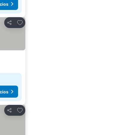
cios
Agregar a favoritos
Compartir
cios
Agregar a favoritos
Compartir