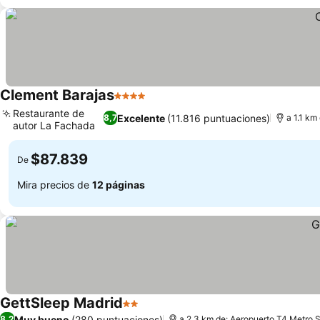
Clement Barajas
4 Estrellas
Restaurante de
Excelente
(11.816 puntuaciones)
8,7
a 1.1 km
autor La Fachada
$87.839
De
Mira precios de
12 páginas
GettSleep Madrid
2 Estrellas
Muy bueno
(280 puntuaciones)
8,2
a 2.3 km de: Aeropuerto T4 Metro S