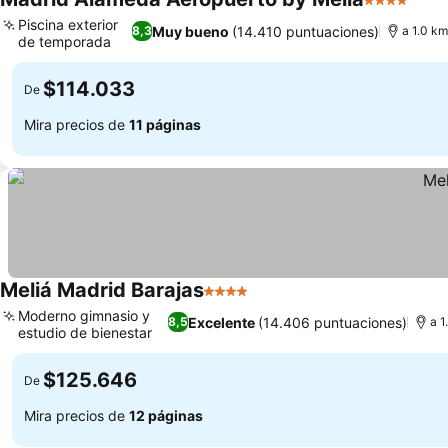
4 Estrellas
Piscina exterior
Muy bueno
(14.410 puntuaciones)
8,3
a 1.0 k
de temporada
$114.033
De
Mira precios de
11 páginas
Meliá Madrid Barajas
4 Estrellas
Moderno gimnasio y
Excelente
(14.406 puntuaciones)
8,5
a 1
estudio de bienestar
$125.646
De
Mira precios de
12 páginas