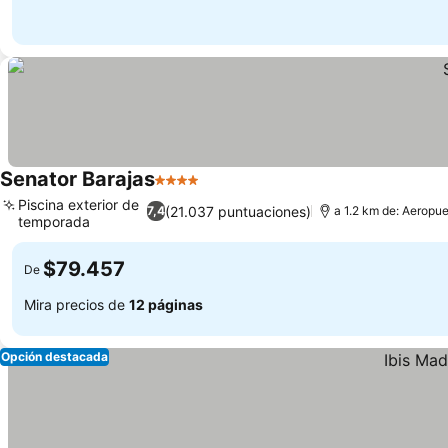
Senator Barajas
4 Estrellas
Piscina exterior de
(21.037 puntuaciones)
7,4
a 1.2 km de: Aeropu
temporada
$79.457
De
Mira precios de
12 páginas
Opción destacada