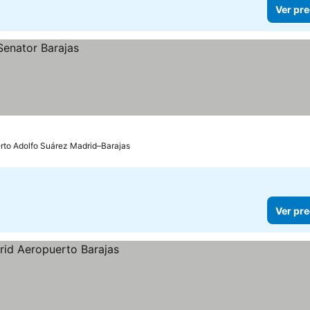
Ver pre
erto Adolfo Suárez Madrid–Barajas
Ver pre