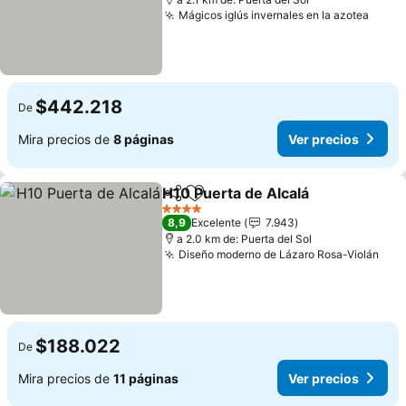
Mágicos iglús invernales en la azotea
Ver p
$442.218
De
Mira precios de
8 páginas
Ver precios
H10 Puerta de Alcalá
Compartir
Agregar a favoritos
Ver p
4 Estrellas
8,9
Excelente
7.943
a 2.0 km de: Puerta del Sol
Diseño moderno de Lázaro Rosa-Violán
Ver
$188.022
De
Mira precios de
11 páginas
Ver precios