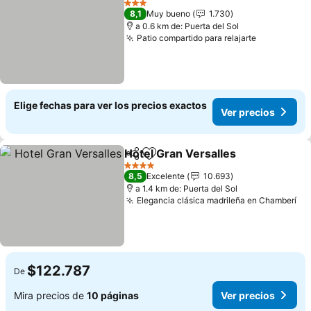
3 Estrellas
8,1
Muy bueno
1.730
a 0.6 km de: Puerta del Sol
Patio compartido para relajarte
Ver precio
Elige fechas para ver los precios exactos
Ver precios
Hotel Gran Versalles
Compartir
Agregar a favoritos
Ver p
4 Estrellas
8,5
Excelente
10.693
a 1.4 km de: Puerta del Sol
Elegancia clásica madrileña en Chamberí
Ve
$122.787
De
Mira precios de
10 páginas
Ver precios