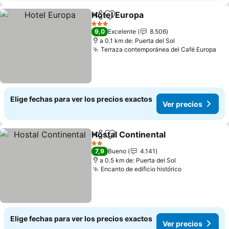
Hotel Europa
Compartir
Agregar a favoritos
Ver precios
3 Estrellas
9,0
Excelente
8.506
a 0.1 km de: Puerta del Sol
Terraza contemporánea del Café Europa
Ver
Elige fechas para ver los precios exactos
Ver precios
Hostal Continental
Compartir
Agregar a favoritos
Ver pre
2 Estrellas
7,9
Bueno
4.141
a 0.5 km de: Puerta del Sol
Encanto de edificio histórico
Ver precios
Elige fechas para ver los precios exactos
Ver precios