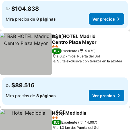
$104.838
De
Mira precios de
8 páginas
Ver precios
B&B HOTEL Madrid
Compartir
Agregar a favoritos
Centro Plaza Mayor
Ver precios
2 Estrellas
8,7
Excelente
5.079
a 0.2 km de: Puerta del Sol
Suite exclusiva con terraza en la azotea
Ver
$89.516
De
Mira precios de
8 páginas
Ver precios
Hotel Mediodia
Compartir
Agregar a favoritos
Ver precios
2 Estrellas
8,5
Excelente
14.997
a 1.3 km de: Puerta del Sol