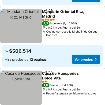
Mandarin Oriental Ritz,
Compartir
Agregar a favoritos
Madrid
Ver precios
5 Estrellas
9,3
Excelente
5.061
a 0.9 km de: Puerta del Sol
Cocina con estrella Michelin de Quique
Dacosta
$506.514
De
Mira precios de
12 páginas
Ver precios
Casa de Huespedes
Compartir
Agregar a favoritos
Dolce Vita
Ver precios
2 Estrellas
7,8
Bueno
4.260
a 0.7 km de: Puerta del Sol
Pequeña terraza solárium en la azotea
Ver 