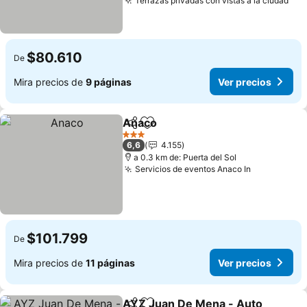
Terrazas privadas con vistas a la ciudad
Ver
$80.610
De
Mira precios de
9 páginas
Ver precios
Anaco
Compartir
Agregar a favoritos
Ver precios
3 Estrellas
6,6
4.155
a 0.3 km de: Puerta del Sol
Servicios de eventos Anaco In
Ver precio
$101.799
De
Mira precios de
11 páginas
Ver precios
AYZ Juan De Mena - Auto