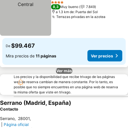
Compartir
Agregar a favoritos
Ve
4 Estrellas
8,3
Muy bueno
7.849
a 1.3 km de: Puerta del Sol
Terrazas privadas en la azotea
Ver precio
$99.467
De
Mira precios de
11 páginas
Ver precios
Ver más
Los precios y la disponibilidad que recibe trivago de las páginas
web de reserva cambian de manera constante. Por lo tanto, es
posible que no siempre encuentres en una página web de reserva
la misma oferta que viste en trivago.
Serrano (Madrid, España)
Contacto
Serrano
,
28001
,
|
Página oficial