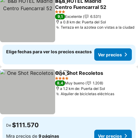
B&B HOTEL Madrid
Compartir
Agregar a favoritos
Centro Fuencarral 52
Ver precios
3 Estrellas
9,1
Excelente
6.531
a 0.8 km de: Puerta del Sol
Terraza en la azotea con vistas a la ciudad
V
Elige fechas para ver los precios exactos
Ver precios
One Shot Recoletos
Compartir
Agregar a favoritos
Ver pr
4 Estrellas
8,4
Muy bueno
1.208
a 1.2 km de: Puerta del Sol
Alquiler de bicicletas eléctricas
Ver preci
$111.570
De
Mira precios de
9 páginas
Ver precios