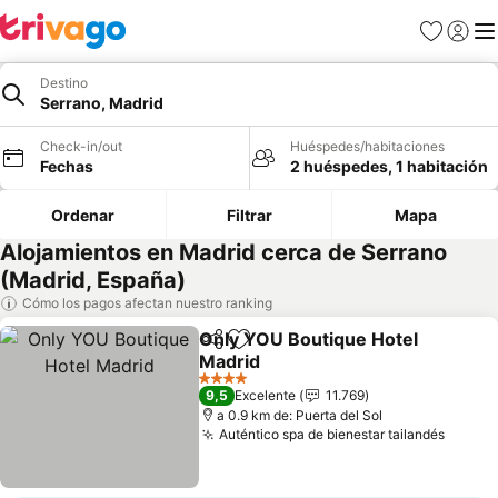
Favoritos
Iniciar 
Me
Destino
Serrano, Madrid
Check-in/out
Huéspedes/habitaciones
Fechas
2 huéspedes, 1 habitación
Ordenar
Filtrar
Mapa
Alojamientos en Madrid cerca de Serrano
(Madrid, España)
Cómo los pagos afectan nuestro ranking
Only YOU Boutique Hotel
Compartir
Agregar a favoritos
Madrid
Ver precios
4 Estrellas
9,5
Excelente
11.769
a 0.9 km de: Puerta del Sol
Auténtico spa de bienestar tailandés
Ver pr