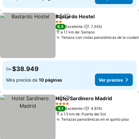
Bastardo Hostel
Compartir
Agregar a favoritos
Ver precio
2 Estrellas
8,5
Excelente
7.345
a 1.1 km de: Serrano
Terraza con vistas panorámicas de la ciudad
$38.949
De
Mira precios de
10 páginas
Ver precios
Hotel Sardinero Madrid
Compartir
Agregar a favoritos
Ver
4 Estrellas
9,1
Excelente
4.874
a 1.5 km de: Puerta del Sol
Terrazas panorámicas en el quinto piso
Ver 