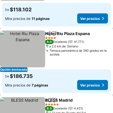
$118.102
De
Mira precios de
11 páginas
Ver precios
Hotel Riu Plaza Espana
Compartir
Agregar a favoritos
Ver
4 Estrellas
9,0
Excelente
41.771
a 2.0 km de: Serrano
Terraza panorámica de 360 grados en la
azotea
Opción destacada
$186.735
De
Mira precios de
7 páginas
Ver precios
BLESS Madrid
Compartir
Agregar a favoritos
Ver precios
5 Estrellas
9,0
Excelente
4.421
a 2.1 km de: Puerta del Sol