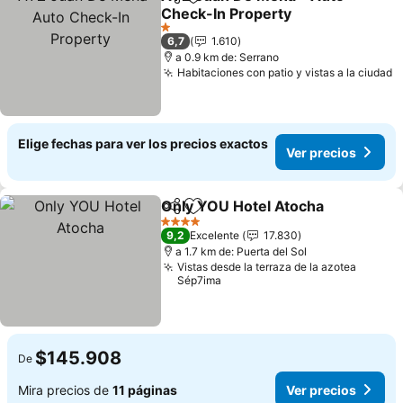
Compartir
Agregar a favoritos
Check-In Property
Ver precios
1 Estrellas
6,7
1.610
a 0.9 km de: Serrano
Habitaciones con patio y vistas a la ciudad
V
Elige fechas para ver los precios exactos
Ver precios
Only YOU Hotel Atocha
Compartir
Agregar a favoritos
Ver
4 Estrellas
9,2
Excelente
17.830
a 1.7 km de: Puerta del Sol
Vistas desde la terraza de la azotea
Sép7ima
$145.908
De
Mira precios de
11 páginas
Ver precios