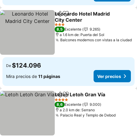
Leonardo Hotel Madrid
Compartir
Agregar a favoritos
City Center
Ver precios
3 Estrellas
8,5
Excelente
9.265
a 1.6 km de: Puerta del Sol
Balcones modernos con vistas a la ciudad
Ve
$124.096
De
Mira precios de
11 páginas
Ver precios
Letoh Letoh Gran Vía
Compartir
Agregar a favoritos
Ver p
4 Estrellas
8,6
Excelente
9.000
a 2.0 km de: Serrano
Palacio Real y Templo de Debod
Ver preci