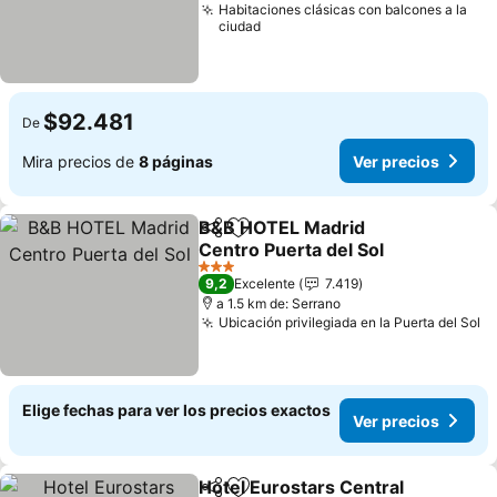
Habitaciones clásicas con balcones a la
ciudad
$92.481
De
Mira precios de
8 páginas
Ver precios
B&B HOTEL Madrid
Compartir
Agregar a favoritos
Centro Puerta del Sol
Ver precios
3 Estrellas
9,2
Excelente
7.419
a 1.5 km de: Serrano
Ubicación privilegiada en la Puerta del Sol
Ve
Elige fechas para ver los precios exactos
Ver precios
Hotel Eurostars Central