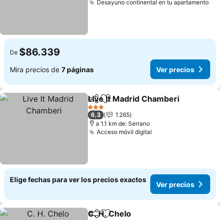
Desayuno continental en tu apartamento
Ver
$86.339
De
Mira precios de
7 páginas
Ver precios
Live It Madrid Chamberi
Compartir
Agregar a favoritos
Ve
3 Estrellas
6,3
1.265
a 1.1 km de: Serrano
Acceso móvil digital
Ver precios
Elige fechas para ver los precios exactos
Ver precios
C. H. Chelo
Compartir
Agregar a favoritos
Ver precios