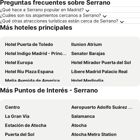
Preguntas frecuentes sobre Serrano
¿Qué hace a Serrano popular en Madrid?
¿Cuáles son los alojamientos cercanos a Serrano?
¿Qué otras atracciones turísticas están cerca de Serrano?
Más hoteles principales
Hotel Puerta de Toledo
Ilunion Atrium
Hotel Indigo Madrid - Princesa By Ihg
Senator Barajas
Hotel Europa
Hotel Mirador Puerta del Sol
Hotel Riu Plaza Espana
Líbere Madrid Palacio Real
Melia Avenida de America
Hotel Mediodia
Más Puntos de Interés - Serrano
Anaco
Ilunion Pio XII
Hotel Exe Plaza
ibis Madrid Calle Alcalá
Centro
Aeropuerto Adolfo Suárez Madrid–Barajas
Hotel Praga
Hostal El Pilar
La Gran Vía
Salamanca
ibis budget Madrid Vallecas
Hotel Liabeny
Estación de Atocha
Atocha
Apartamentos Recoletos
Hotel Puerta America
Puerta del Sol
Atocha Metro Station
Hostal Condestable
Optimi Rooms Madrid