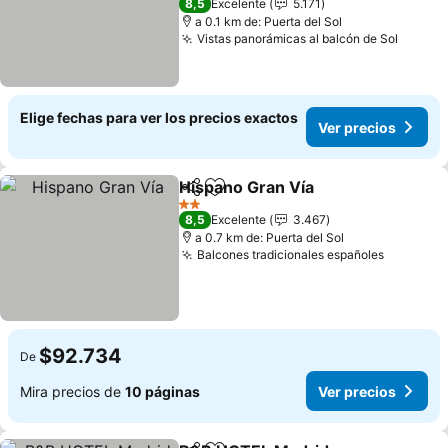
8,5
Excelente
5.171
a 0.1 km de: Puerta del Sol
Vistas panorámicas al balcón de Sol
Ver pr
Elige fechas para ver los precios exactos
Ver precios
Hispano Gran Vía
Compartir
Agregar a favoritos
Ver preci
2 Estrellas
8,5
Excelente
3.467
a 0.7 km de: Puerta del Sol
Balcones tradicionales españoles
Ver prec
$92.734
De
Mira precios de
10 páginas
Ver precios