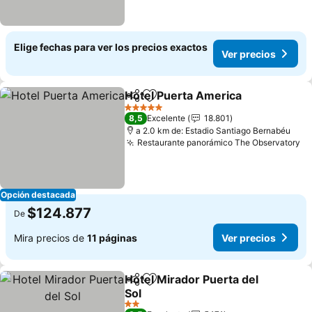
Elige fechas para ver los precios exactos
Ver precios
Hotel Puerta America
Compartir
Agregar a favoritos
Ver 
5 Estrellas
8,5
Excelente
18.801
a 2.0 km de: Estadio Santiago Bernabéu
Restaurante panorámico The Observatory
Ve
Opción destacada
$124.877
De
Mira precios de
11 páginas
Ver precios
Hotel Mirador Puerta del
Compartir
Agregar a favoritos
Sol
Ver precios
2 Estrellas