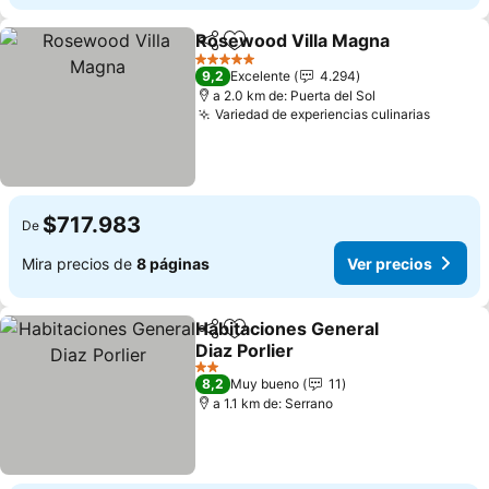
Rosewood Villa Magna
Compartir
Agregar a favoritos
Ver
5 Estrellas
9,2
Excelente
4.294
a 2.0 km de: Puerta del Sol
Variedad de experiencias culinarias
Ver pre
$717.983
De
Mira precios de
8 páginas
Ver precios
Habitaciones General
Compartir
Agregar a favoritos
Diaz Porlier
Ver precios
2 Estrellas
8,2
Muy bueno
11
a 1.1 km de: Serrano