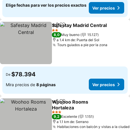
Elige fechas para ver los precios exactos
Ver precios
Safestay Madrid Central
Compartir
Agregar a favoritos
Ve
2 Estrellas
8,0
Muy bueno
15.127
a 1.4 km de: Puerta del Sol
Tours guiados a pie por la zona
Ver precio
$78.394
De
Mira precios de
8 páginas
Ver precios
Woohoo Rooms
Compartir
Agregar a favoritos
Hortaleza
Ver precios
3 Estrellas
9,2
Excelente
1.151
a 1.1 km de: Serrano
Habitaciones con balcón y vistas a la ciudad