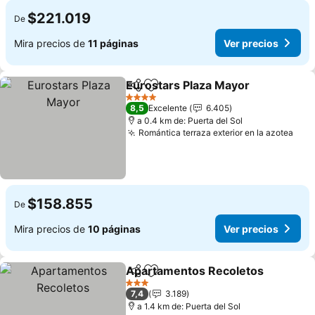
$221.019
De
Mira precios de
11 páginas
Ver precios
Eurostars Plaza Mayor
Compartir
Agregar a favoritos
Ver
4 Estrellas
8,5
Excelente
6.405
a 0.4 km de: Puerta del Sol
Romántica terraza exterior en la azotea
Ver 
$158.855
De
Mira precios de
10 páginas
Ver precios
Apartamentos Recoletos
Compartir
Agregar a favoritos
V
3 Estrellas
7,4
3.189
a 1.4 km de: Puerta del Sol