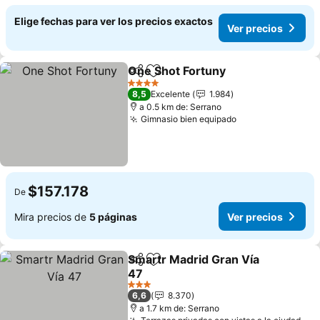
Elige fechas para ver los precios exactos
Ver precios
One Shot Fortuny
Compartir
Agregar a favoritos
Ver prec
4 Estrellas
8,5
Excelente
1.984
a 0.5 km de: Serrano
Gimnasio bien equipado
Ver precios
$157.178
De
Mira precios de
5 páginas
Ver precios
Smartr Madrid Gran Vía
Compartir
Agregar a favoritos
47
Ver precios
3 Estrellas
6,6
8.370
a 1.7 km de: Serrano