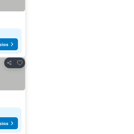
cios
Agregar a favoritos
Compartir
cios