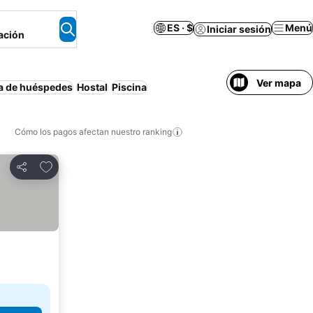
ES · $
Menú
Iniciar sesión
ación
Ver mapa
a de huéspedes
Hostal
Piscina
Cómo los pagos afectan nuestro ranking
Agregar a favoritos
Compartir