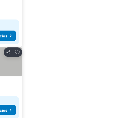
cios
Agregar a favoritos
Compartir
cios