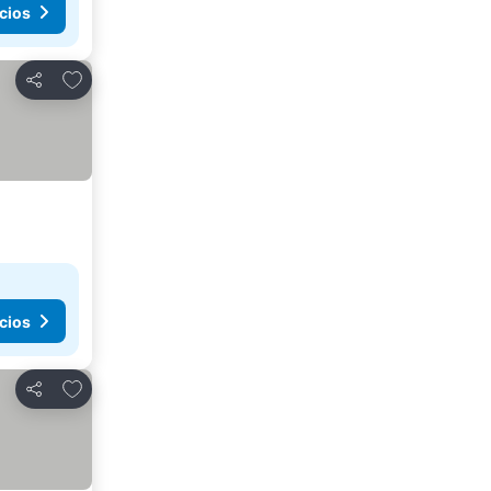
cios
Agregar a favoritos
Compartir
cios
Agregar a favoritos
Compartir