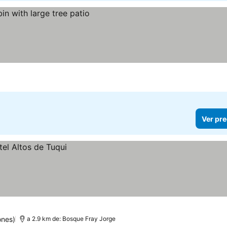
Ver pre
ones)
a 2.9 km de: Bosque Fray Jorge