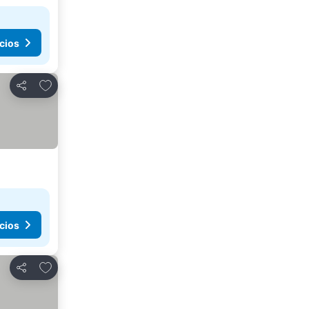
cios
Agregar a favoritos
Compartir
cios
Agregar a favoritos
Compartir