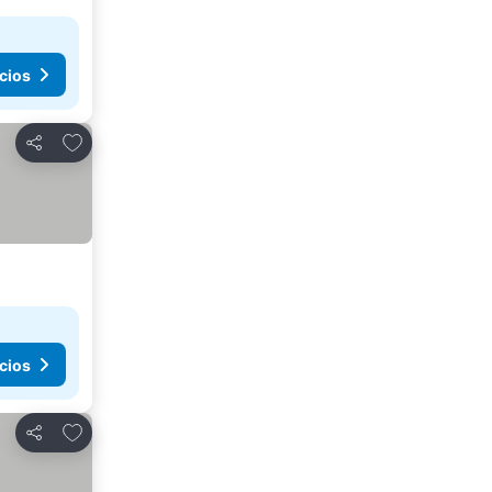
cios
Agregar a favoritos
Compartir
cios
Agregar a favoritos
Compartir