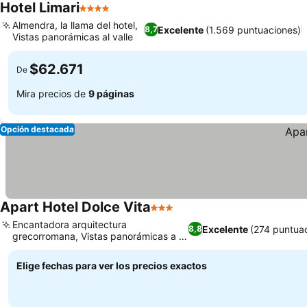
Hotel Limari
4 Estrellas
Almendra, la llama del hotel,
Excelente
(1.569 puntuaciones)
8,7
Vistas panorámicas al valle
$62.671
De
Mira precios de
9 páginas
Opción destacada
Apart Hotel Dolce Vita
3 Estrellas
Encantadora arquitectura
Excelente
(274 puntua
8,8
grecorromana, Vistas panorámicas a la
montaña y al río
Elige fechas para ver los precios exactos