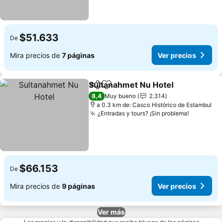
$51.633
De
Mira precios de
7 páginas
Ver precios
Sultanahmet Nu Hotel
Compartir
Agregar a favoritos
8,4
Muy bueno
2.314
a 0.3 km de: Casco Histórico de Estambul
¿Entradas y tours? ¡Sin problema!
$66.153
De
Mira precios de
9 páginas
Ver precios
Ver más