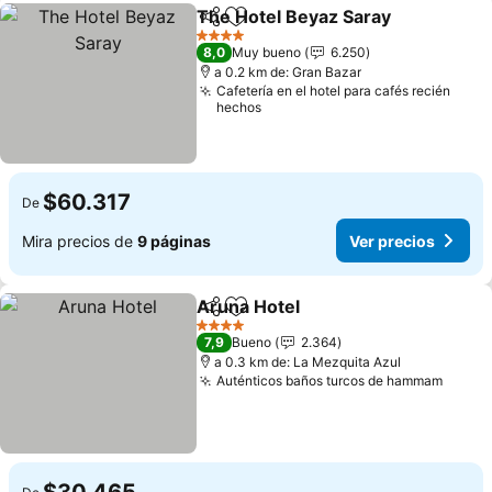
The Hotel Beyaz Saray
Compartir
Agregar a favoritos
4 Estrellas
8,0
Muy bueno
6.250
a 0.2 km de: Gran Bazar
Cafetería en el hotel para cafés recién
hechos
$60.317
De
Mira precios de
9 páginas
Ver precios
Aruna Hotel
Compartir
Agregar a favoritos
4 Estrellas
7,9
Bueno
2.364
a 0.3 km de: La Mezquita Azul
Auténticos baños turcos de hammam