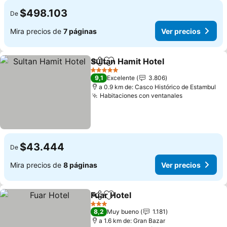
$498.103
De
Mira precios de
7 páginas
Ver precios
Sultan Hamit Hotel
Compartir
Agregar a favoritos
5 Estrellas
9,1
Excelente
3.806
a 0.9 km de: Casco Histórico de Estambul
Habitaciones con ventanales
$43.444
De
Mira precios de
8 páginas
Ver precios
Fuar Hotel
Compartir
Agregar a favoritos
3 Estrellas
8,2
Muy bueno
1.181
a 1.6 km de: Gran Bazar