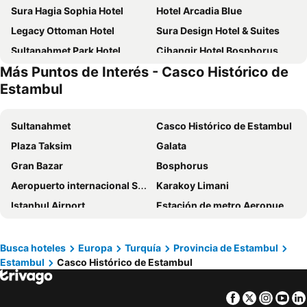
Sura Hagia Sophia Hotel
Hotel Arcadia Blue
Legacy Ottoman Hotel
Sura Design Hotel & Suites
Sultanahmet Park Hotel
Cihangir Hotel Bosphorus
Más Puntos de Interés - Casco Histórico de
Radisson Blu Hotel, Istanbul Pera
Crowne Plaza Istanbul - Old City by IHG
Estambul
Grand Hyatt Istanbul
Star Hotel
Carina Gold Hotel
Levni Hotel & Spa
Sultanahmet
Casco Histórico de Estambul
Four Seasons Hotel Istanbul at the Bosphorus
Great Fortune & Spa
Plaza Taksim
Galata
Conrad Istanbul Bosphorus
Park Inn By Radisson Istanbul Ataturk Airport
Gran Bazar
Bosphorus
The And Hotel
Hotel Sultania
Aeropuerto internacional Sabiha Gökcen
Karakoy Limani
Agora Life Hotel
Aprilis Hotel
Istanbul Airport
Estación de metro Aeropuerto Atatürk
Pera Palace Hotel
Ramada by Wyndham Istanbul Pera
Buyukada
Fatih
Atlantis Royal Hotel
La Quinta By Wyndham Istanbul Gunesli
EUROPORT EURASIA - EXPOSHIPPING
Torre Gálata
Busca hoteles
Europa
Turquía
Provincia de Estambul
Antea Palace Hotel & Spa
Port Bosphorus
Estambul
Casco Histórico de Estambul
Büyükçekmece
La Mezquita Azul
1207 Hotel Special Class Sultanahmet
Swissotel The Bosphorus Istanbul
Santa Sofía
Kağıthane
The Story Hotel Pera
Crowne Plaza Istanbul - Harbiye By Ihg
Facebook
Twitter
Insta
Yo
Estación de metro Pendik
Museo Judío de Turquía