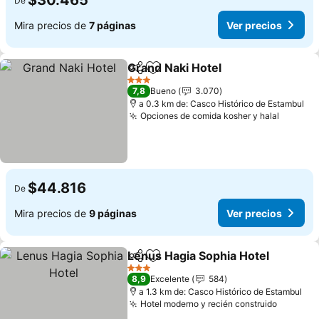
$30.465
De
Mira precios de
7 páginas
Ver precios
Grand Naki Hotel
Compartir
Agregar a favoritos
3 Estrellas
7,8
Bueno
3.070
a 0.3 km de: Casco Histórico de Estambul
Opciones de comida kosher y halal
$44.816
De
Mira precios de
9 páginas
Ver precios
Lenus Hagia Sophia Hotel
Compartir
Agregar a favoritos
3 Estrellas
8,9
Excelente
584
a 1.3 km de: Casco Histórico de Estambul
Hotel moderno y recién construido