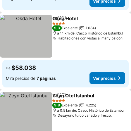
Ver precios
Okda Hotel
Compartir
Agregar a favoritos
4 Estrellas
9,3
Excelente
1.084
a 1.1 km de: Casco Histórico de Estambul
Habitaciones con vistas al mar y balcón
$58.038
De
Mira precios de
7 páginas
Ver precios
Zeyn Otel Istanbul
Compartir
Agregar a favoritos
4 Estrellas
9,8
Excelente
4.225
a 0.5 km de: Casco Histórico de Estambul
Desayuno turco variado y fresco.