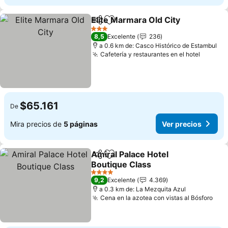
Elite Marmara Old City
Compartir
Agregar a favoritos
3 Estrellas
8,5
Excelente
236
a 0.6 km de: Casco Histórico de Estambul
Cafetería y restaurantes en el hotel
$65.161
De
Mira precios de
5 páginas
Ver precios
Amiral Palace Hotel
Compartir
Agregar a favoritos
Boutique Class
4 Estrellas
9,2
Excelente
4.369
a 0.3 km de: La Mezquita Azul
Cena en la azotea con vistas al Bósforo