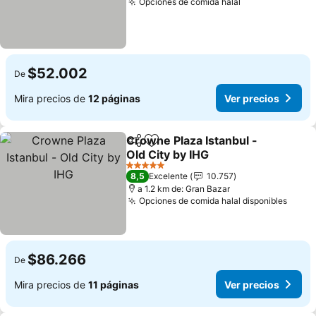
Opciones de comida halal
$52.002
De
Mira precios de
12 páginas
Ver precios
Crowne Plaza Istanbul -
Compartir
Agregar a favoritos
Old City by IHG
5 Estrellas
8,5
Excelente
10.757
a 1.2 km de: Gran Bazar
Opciones de comida halal disponibles
$86.266
De
Mira precios de
11 páginas
Ver precios