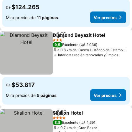
$124.265
De
Mira precios de
11 páginas
Ver precios
Diamond Beyazit Hotel
Compartir
Agregar a favoritos
3 Estrellas
9,5
Excelente
2.039
a 0.8 km de: Casco Histórico de Estambul
Interiores recién renovados y limpios
$53.817
De
Mira precios de
5 páginas
Ver precios
Skalion Hotel
Compartir
Agregar a favoritos
4 Estrellas
8,8
Excelente
4.691
a 0.7 km de: Gran Bazar