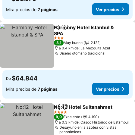
Mira precios de
7 páginas
Ver precios
Harmony Hotel Istanbul &
Compartir
Agregar a favoritos
SPA
3 Estrellas
8,1
Muy bueno
2.122
a 0.4 km de: La Mezquita Azul
Diseño otomano tradicional
$64.844
De
Mira precios de
7 páginas
Ver precios
No:12 Hotel Sultanahmet
Compartir
Agregar a favoritos
4 Estrellas
9,0
Excelente
4.190
a 0.3 km de: Casco Histórico de Estambul
Desayuno en la azotea con vistas
panorámicas