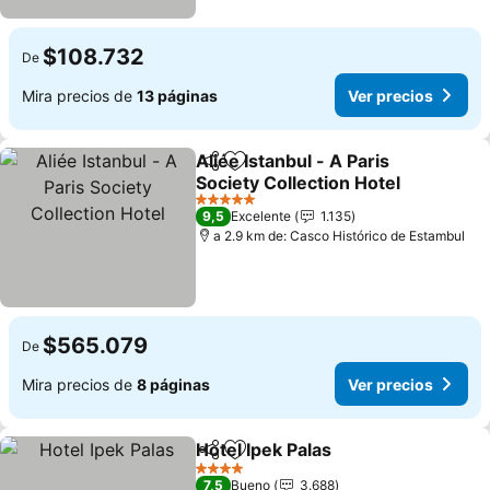
$108.732
De
Mira precios de
13 páginas
Ver precios
Aliée Istanbul - A Paris
Compartir
Agregar a favoritos
Society Collection Hotel
5 Estrellas
9,5
Excelente
1.135
a 2.9 km de: Casco Histórico de Estambul
$565.079
De
Mira precios de
8 páginas
Ver precios
Hotel Ipek Palas
Compartir
Agregar a favoritos
4 Estrellas
7,5
Bueno
3.688