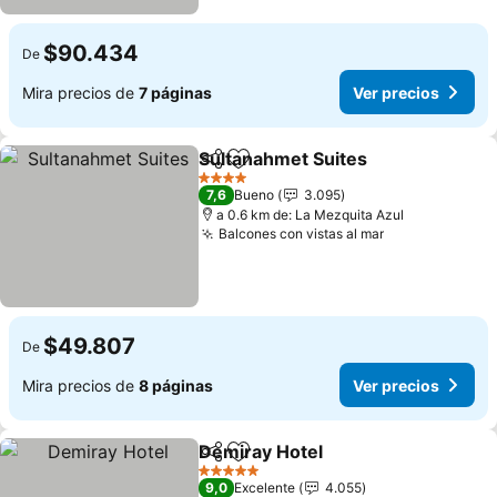
$90.434
De
Mira precios de
7 páginas
Ver precios
Sultanahmet Suites
Compartir
Agregar a favoritos
4 Estrellas
7,6
Bueno
3.095
a 0.6 km de: La Mezquita Azul
Balcones con vistas al mar
$49.807
De
Mira precios de
8 páginas
Ver precios
Demiray Hotel
Compartir
Agregar a favoritos
5 Estrellas
9,0
Excelente
4.055