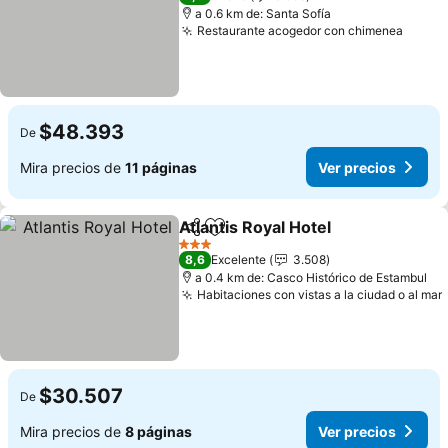
a 0.6 km de: Santa Sofía
Restaurante acogedor con chimenea
$48.393
De
Mira precios de
11 páginas
Ver precios
Atlantis Royal Hotel
Compartir
Agregar a favoritos
3 Estrellas
8,6
Excelente
3.508
a 0.4 km de: Casco Histórico de Estambul
Habitaciones con vistas a la ciudad o al mar
$30.507
De
Mira precios de
8 páginas
Ver precios