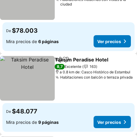
ciudad
$78.003
De
Mira precios de
6 páginas
Ver precios
Taksim Peradise Hotel
Compartir
Agregar a favoritos
8,7
Excelente
163
a 0.8 km de: Casco Histórico de Estambul
Habitaciones con balcón o terraza privada
$48.077
De
Mira precios de
9 páginas
Ver precios