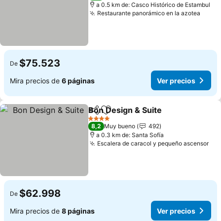
a 0.5 km de: Casco Histórico de Estambul
Restaurante panorámico en la azotea
$75.523
De
Mira precios de
6 páginas
Ver precios
Bon Design & Suite
Compartir
Agregar a favoritos
4 Estrellas
8,2
Muy bueno
492
a 0.3 km de: Santa Sofía
Escalera de caracol y pequeño ascensor
$62.998
De
Mira precios de
8 páginas
Ver precios