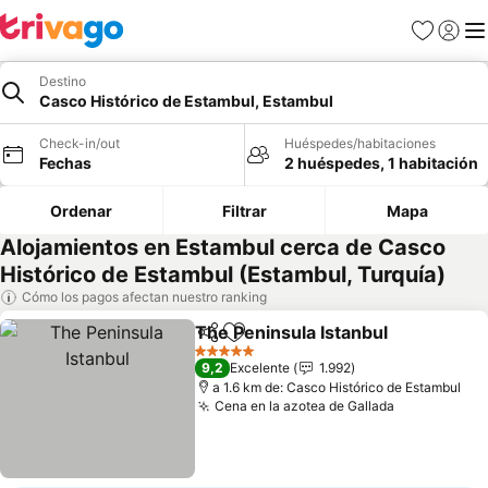
Favoritos
Iniciar 
Me
Destino
Casco Histórico de Estambul, Estambul
Check-in/out
Huéspedes/habitaciones
Fechas
2 huéspedes, 1 habitación
Ordenar
Filtrar
Mapa
Alojamientos en Estambul cerca de Casco
Histórico de Estambul (Estambul, Turquía)
Cómo los pagos afectan nuestro ranking
The Peninsula Istanbul
Compartir
Agregar a favoritos
5 Estrellas
9,2
Excelente
1.992
a 1.6 km de: Casco Histórico de Estambul
Cena en la azotea de Gallada