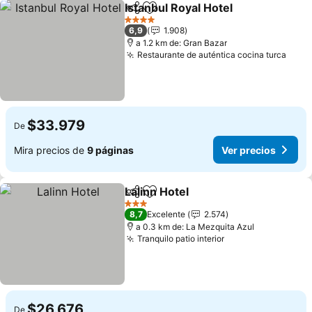
Istanbul Royal Hotel
Compartir
Agregar a favoritos
4 Estrellas
6,9
1.908
a 1.2 km de: Gran Bazar
Restaurante de auténtica cocina turca
$33.979
De
Mira precios de
9 páginas
Ver precios
Lalinn Hotel
Compartir
Agregar a favoritos
3 Estrellas
8,7
Excelente
2.574
a 0.3 km de: La Mezquita Azul
Tranquilo patio interior
$26.676
De