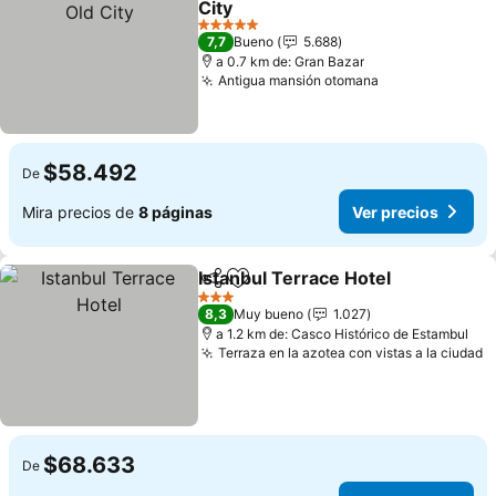
City
5 Estrellas
7,7
Bueno
5.688
a 0.7 km de: Gran Bazar
Antigua mansión otomana
$58.492
De
Mira precios de
8 páginas
Ver precios
Istanbul Terrace Hotel
Compartir
Agregar a favoritos
3 Estrellas
8,3
Muy bueno
1.027
a 1.2 km de: Casco Histórico de Estambul
Terraza en la azotea con vistas a la ciudad
$68.633
De