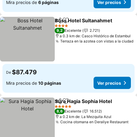
Mira precios de
6 páginas
Ver precios
Boss Hotel Sultanahmet
Compartir
Agregar a favoritos
4 Estrellas
9,2
Excelente
2.721
a 0.3 km de: Casco Histórico de Estambul
Terraza en la azotea con vistas a la ciudad
$87.479
De
Mira precios de
10 páginas
Ver precios
Sura Hagia Sophia Hotel
Compartir
Agregar a favoritos
5 Estrellas
8,6
Excelente
16.512
a 0.2 km de: La Mezquita Azul
Cocina otomana en Deraliye Restaurant