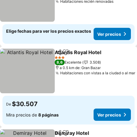
Habitaciones recién renovadas
Ver preci
Elige fechas para ver los precios exactos
Ver precios
Atlantis Royal Hotel
Compartir
Agregar a favoritos
Ver pr
3 Estrellas
8,6
Excelente
3.508
a 0.5 km de: Gran Bazar
Habitaciones con vistas a la ciudad o al mar
$30.507
De
Mira precios de
8 páginas
Ver precios
Demiray Hotel
Compartir
Agregar a favoritos
Ver precios