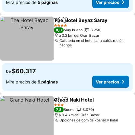
Mira precios de
5 páginas
Ver precios
The Hotel Beyaz Saray
Compartir
Agregar a favoritos
Ver
4 Estrellas
8,0
Muy bueno
6.250
a 0.2 km de: Gran Bazar
Cafetería en el hotel para cafés recién
hechos
$60.317
De
Mira precios de
9 páginas
Ver precios
Grand Naki Hotel
Compartir
Agregar a favoritos
Ver preci
3 Estrellas
7,8
Bueno
3.070
a 0.4 km de: Gran Bazar
Opciones de comida kosher y halal
Ver pre