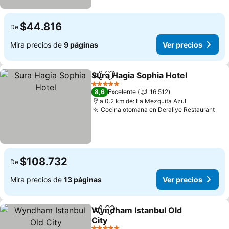
$44.816
De
Mira precios de
9 páginas
Ver precios
Sura Hagia Sophia Hotel
Compartir
Agregar a favoritos
Ve
5 Estrellas
8,6
Excelente
16.512
a 0.2 km de: La Mezquita Azul
Cocina otomana en Deraliye Restaurant
Ver
$108.732
De
Mira precios de
13 páginas
Ver precios
Wyndham Istanbul Old
Compartir
Agregar a favoritos
City