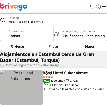
Favoritos
Iniciar 
Me
Destino
Gran Bazar, Estambul
Check-in/out
Huéspedes/habitaciones
Fechas
2 huéspedes, 1 habitación
Ordenar
Filtrar
Mapa
Alojamientos en Estambul cerca de Gran
Bazar (Estambul, Turquía)
Cómo los pagos afectan nuestro ranking
Boss Hotel Sultanahmet
Compartir
Agregar a favoritos
Ve
4 Estrellas
9,2
Excelente
2.721
a 0.4 km de: Gran Bazar
Terraza en la azotea con vistas a la ciudad
V