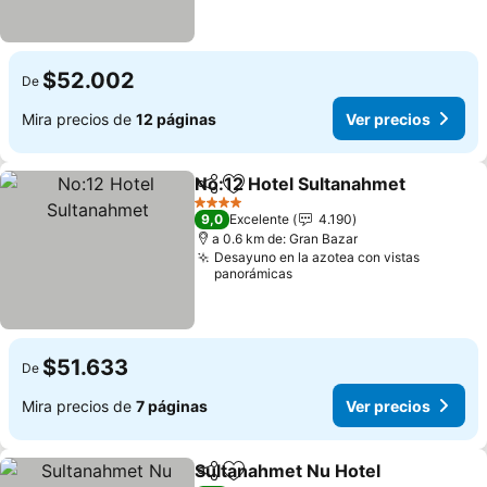
$52.002
De
Mira precios de
12 páginas
Ver precios
No:12 Hotel Sultanahmet
Compartir
Agregar a favoritos
V
4 Estrellas
9,0
Excelente
4.190
a 0.6 km de: Gran Bazar
Desayuno en la azotea con vistas
panorámicas
$51.633
De
Mira precios de
7 páginas
Ver precios
Sultanahmet Nu Hotel
Compartir
Agregar a favoritos
Ver 