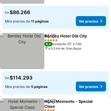
$86.266
De
Mira precios de
11 páginas
Ver precios
Bentley Hotel Old City
Compartir
Agregar a favoritos
Ver 
5 Estrellas
9,2
Excelente
3.726
a 0.5 km de: Gran Bazar
$114.293
De
Mira precios de
5 páginas
Ver precios
Hotel Momento - Special
Compartir
Agregar a favoritos
Class