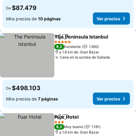
$87.479
De
Mira precios de
10 páginas
Ver precios
The Peninsula Istanbul
Compartir
Agregar a favoritos
Ver
5 Estrellas
9,2
Excelente
1.992
a 1.6 km de: Gran Bazar
Cena en la azotea de Gallada
Ver precios
$498.103
De
Mira precios de
7 páginas
Ver precios
Fuar Hotel
Compartir
Agregar a favoritos
Ver precios
3 Estrellas
8,2
Muy bueno
1.181
a 1.6 km de: Gran Bazar