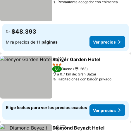
Restaurante acogedor con chimenea
Ver p
$48.393
De
Mira precios de
11 páginas
Ver precios
Senyor Garden Hotel
Compartir
Agregar a favoritos
Ver p
3 Estrellas
7,8
Bueno
263
a 0.7 km de: Gran Bazar
Habitaciones con balcón privado
Ver prec
Elige fechas para ver los precios exactos
Ver precios
Diamond Beyazit Hotel
Compartir
Agregar a favoritos