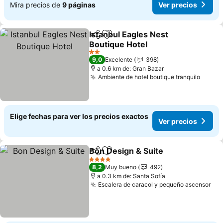
Mira precios de
9 páginas
Ver precios
Istanbul Eagles Nest
Compartir
Agregar a favoritos
Boutique Hotel
Ver precios
2 Estrellas
9,0
Excelente
398
a 0.6 km de: Gran Bazar
Ambiente de hotel boutique tranquilo
Ver p
Elige fechas para ver los precios exactos
Ver precios
Bon Design & Suite
Compartir
Agregar a favoritos
Ver pre
4 Estrellas
8,2
Muy bueno
492
a 0.3 km de: Santa Sofía
Escalera de caracol y pequeño ascensor
Ver