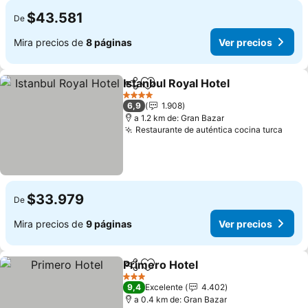
$43.581
De
Mira precios de
8 páginas
Ver precios
Istanbul Royal Hotel
Compartir
Agregar a favoritos
Ver pr
4 Estrellas
6,9
1.908
a 1.2 km de: Gran Bazar
Restaurante de auténtica cocina turca
Ver 
$33.979
De
Mira precios de
9 páginas
Ver precios
Primero Hotel
Compartir
Agregar a favoritos
Ver precios
3 Estrellas
9,4
Excelente
4.402
a 0.4 km de: Gran Bazar