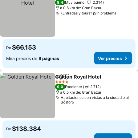
8,4
Muy bueno
2.314
a 0.6 km de: Gran Bazar
¿Entradas y tours? ¡Sin problema!
Ver prec
$66.153
De
Mira precios de
9 páginas
Ver precios
Golden Royal Hotel
Compartir
Agregar a favoritos
Ver pre
4 Estrellas
9,0
Excelente
2.712
a 0.5 km de: Gran Bazar
Habitaciones con vistas a la ciudad o al
Bósforo
$138.384
De