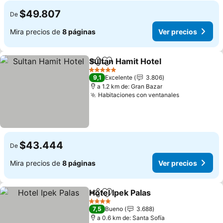
$49.807
De
Mira precios de
8 páginas
Ver precios
Sultan Hamit Hotel
Compartir
Agregar a favoritos
Ver pre
5 Estrellas
9,1
Excelente
3.806
a 1.2 km de: Gran Bazar
Habitaciones con ventanales
Ver precios
$43.444
De
Mira precios de
8 páginas
Ver precios
Hotel Ipek Palas
Compartir
Agregar a favoritos
Ver precio
4 Estrellas
7,5
Bueno
3.688
a 0.6 km de: Santa Sofía