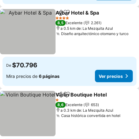
Aybar Hotel & Spa
Compartir
Agregar a favoritos
Ver prec
4 Estrellas
8,5
Excelente
2.261
a 0.5 km de: La Mezquita Azul
Diseño arquitectónico otomano y turco
Ver 
$70.796
De
Mira precios de
6 páginas
Ver precios
Violin Boutique Hotel
Compartir
Agregar a favoritos
Ver p
1 Estrellas
8,6
Excelente
653
a 0.3 km de: La Mezquita Azul
Casa histórica convertida en hotel
Ver pre