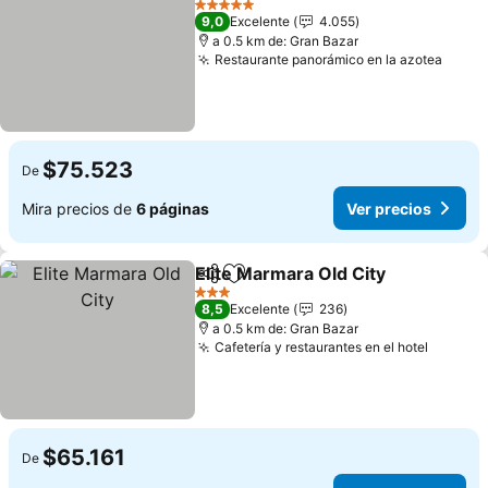
5 Estrellas
9,0
Excelente
4.055
a 0.5 km de: Gran Bazar
Restaurante panorámico en la azotea
Ver p
$75.523
De
Mira precios de
6 páginas
Ver precios
Elite Marmara Old City
Compartir
Agregar a favoritos
Ver
3 Estrellas
8,5
Excelente
236
a 0.5 km de: Gran Bazar
Cafetería y restaurantes en el hotel
Ver pre
$65.161
De