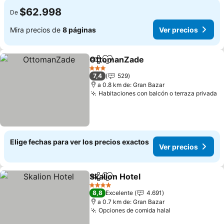
$62.998
De
Mira precios de
8 páginas
Ver precios
OttomanZade
Compartir
Agregar a favoritos
Ver precios
3 Estrellas
7,4
529
a 0.8 km de: Gran Bazar
Habitaciones con balcón o terraza privada
V
Elige fechas para ver los precios exactos
Ver precios
Skalion Hotel
Compartir
Agregar a favoritos
Ver precios
4 Estrellas
8,8
Excelente
4.691
a 0.7 km de: Gran Bazar
Opciones de comida halal
Ver precios