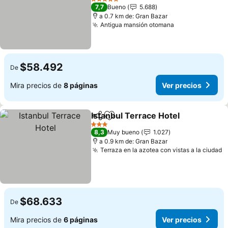
Ver precios
5 Estrellas
7,7
Bueno
5.688
a 0.7 km de: Gran Bazar
Antigua mansión otomana
Ver precios
$58.492
De
Mira precios de
8 páginas
Ver precios
Istanbul Terrace Hotel
Compartir
Agregar a favoritos
Ver 
3 Estrellas
8,3
Muy bueno
1.027
a 0.9 km de: Gran Bazar
Terraza en la azotea con vistas a la ciudad
V
$68.633
De
Mira precios de
6 páginas
Ver precios