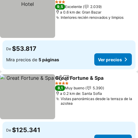
Ver
3 Estrellas
9,5
Excelente
2.039
a 0.6 km de: Gran Bazar
Interiores recién renovados y limpios
Ver pr
$53.817
De
Mira precios de
5 páginas
Ver precios
Great Fortune & Spa
Compartir
Agregar a favoritos
Ver pr
4 Estrellas
8,1
Muy bueno
5.390
a 0.2 km de: Santa Sofía
Vistas panorámicas desde la terraza de la
azotea
$125.341
De