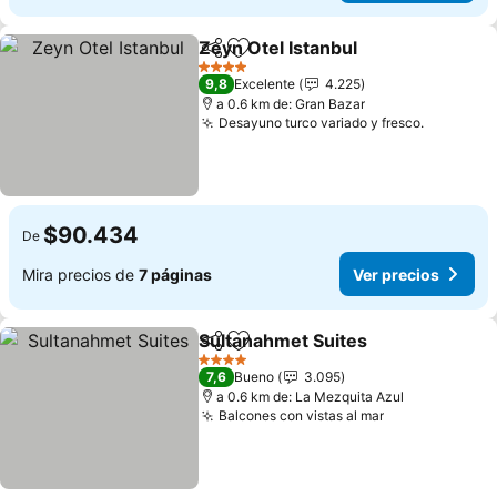
Zeyn Otel Istanbul
Compartir
Agregar a favoritos
Ver prec
4 Estrellas
9,8
Excelente
4.225
a 0.6 km de: Gran Bazar
Desayuno turco variado y fresco.
Ver prec
$90.434
De
Mira precios de
7 páginas
Ver precios
Sultanahmet Suites
Compartir
Agregar a favoritos
Ver pr
4 Estrellas
7,6
Bueno
3.095
a 0.6 km de: La Mezquita Azul
Balcones con vistas al mar
Ver precios