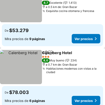
Ver precios
4 Estrellas
8,7
Excelente
1.413
a 0.5 km de: Gran Bazar
Exquisita cocina otomana y francesa
Ver p
$53.279
De
Mira precios de
9 páginas
Ver precios
Calenberg Hotel
Compartir
Agregar a favoritos
Ver preci
3 Estrellas
8,0
Muy bueno
234
a 0.7 km de: Gran Bazar
Habitaciones modernas con vistas a la
ciudad
$78.003
De
Mira precios de
6 páginas
Ver precios