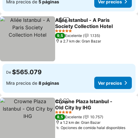
Mira precios de
5 páginas
Ver precios
Aliée Istanbul - A Paris
Compartir
Agregar a favoritos
Society Collection Hotel
Ver precios
5 Estrellas
9,5
Excelente
1.135
a 2.7 km de: Gran Bazar
$565.079
De
Mira precios de
8 páginas
Ver precios
Crowne Plaza Istanbul -
Compartir
Agregar a favoritos
Old City by IHG
Ver precios
5 Estrellas
8,5
Excelente
10.757
a 1.2 km de: Gran Bazar
Opciones de comida halal disponibles
Ver p