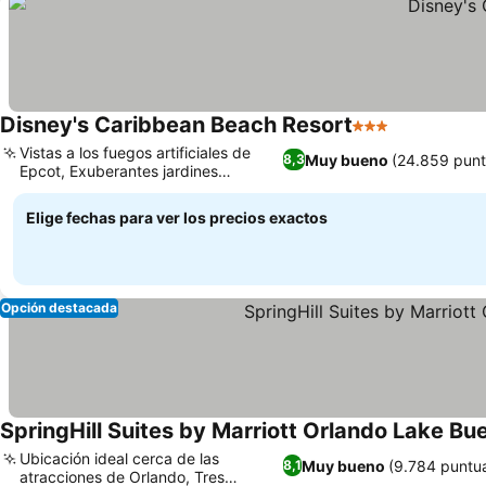
Disney's Caribbean Beach Resort
3 Estrellas
Ver precios
Vistas a los fuegos artificiales de
Muy bueno
(24.859 punt
8,3
Epcot, Exuberantes jardines
Ver precios
tropicales y playas
Elige fechas para ver los precios exactos
Opción destacada
SpringHill Suites by Marriott Orlando Lake Bue
Ubicación ideal cerca de las
Muy bueno
(9.784 puntu
8,1
atracciones de Orlando, Tres