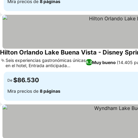
Mira precios de
8 páginas
Hilton Orlando Lake Buena Vista - Disney Spr
Seis experiencias gastronómicas únicas
Muy bueno
(14.405 p
8,2
en el hotel, Entrada anticipada
Ver precios
exclusiva a Disney
$86.530
De
Mira precios de
8 páginas