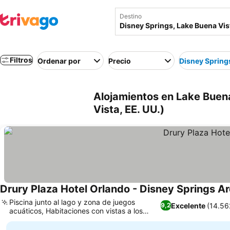
Destino
Filtros
Ordenar por
Precio
Disney Spring
Alojamientos en Lake Buen
Vista, EE. UU.)
Drury Plaza Hotel Orlando - Disney Springs A
Piscina junto al lago y zona de juegos
Excelente
(14.56
9,2
acuáticos, Habitaciones con vistas a los
Ver precios
fuegos artificiales de Disney