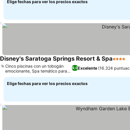
Elige fechas para ver los precios exactos
Disney's Saratoga Springs Resort & Spa
4 Estrel
V
Cinco piscinas con un tobogán
Excelente
(16.324 puntuac
9,0
emocionante, Spa temático para
Ver precios
relajarte
Elige fechas para ver los precios exactos