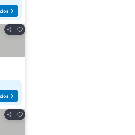
cios
Agregar a favoritos
Compartir
cios
Agregar a favoritos
Compartir