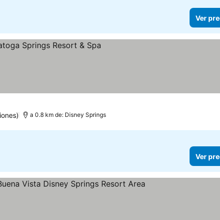
Ver pre
las
er precios
iones)
a 0.8 km de: Disney Springs
Ver pre