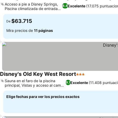
Acceso a pie a Disney Springs,
Excelente
(17.075 puntuacio
8,8
Piscina climatizada de entrada
Ver precios
cero
$63.715
De
Mira precios de
11 páginas
Disney's Old Key West Resort
3 Estrellas
Ver precios
Sauna en el faro de la piscina
Excelente
(11.408 puntuac
9,1
principal, Vistas y acceso al campo
Ver precios
de golf
Elige fechas para ver los precios exactos