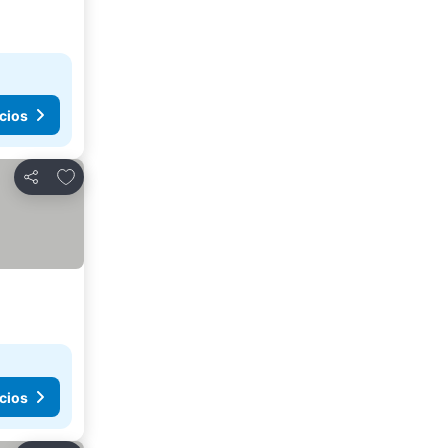
cios
Agregar a favoritos
Compartir
cios