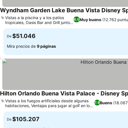
Wyndham Garden Lake Buena Vista Disney Sp
Vistas a la piscina y a los patios
Muy bueno
(12.762 punt
8,0
tropicales, Oasis Bar and Grill junto a
Ver precios
la piscina
$51.046
De
Mira precios de
9 páginas
Hilton Orlando Buena Vista Palace - Disney S
Vistas a los fuegos artificiales desde algunas
Bueno
(18.067
7,9
habitaciones, Ventajas para jugar al golf en los
Ver precios
campos de Disney
$105.207
De