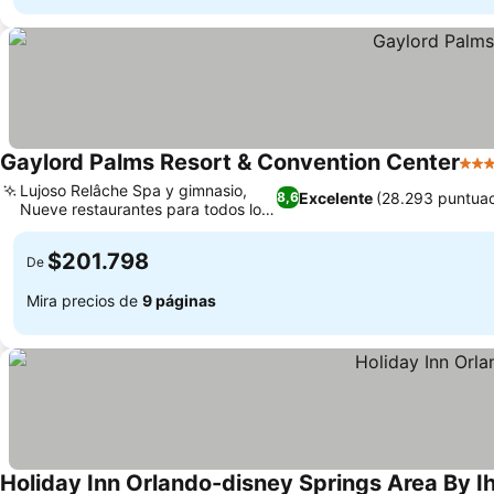
Gaylord Palms Resort & Convention Center
4 Es
Lujoso Relâche Spa y gimnasio,
Excelente
(28.293 puntuac
8,6
Nueve restaurantes para todos los
Ver precios
gustos
$201.798
De
Mira precios de
9 páginas
Holiday Inn Orlando-disney Springs Area By I