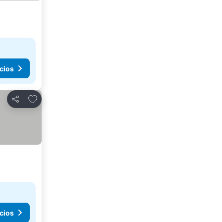
cios
Agregar a favoritos
Compartir
cios