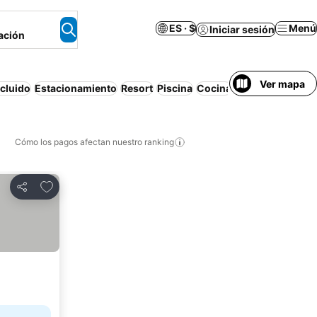
ES · $
Menú
Iniciar sesión
ación
Ver mapa
cluido
Estacionamiento
Resort
Piscina
Cocina
Apartamento am
Cómo los pagos afectan nuestro ranking
Agregar a favoritos
Compartir