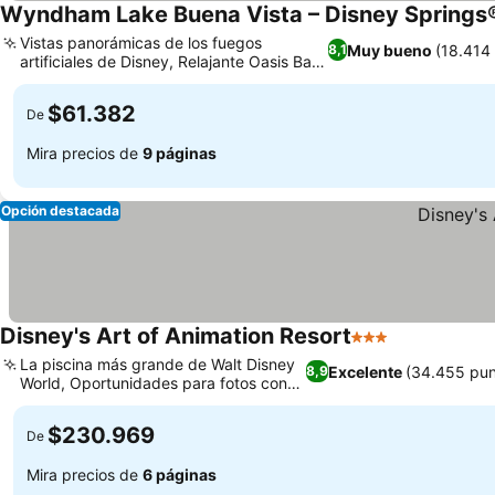
Wyndham Lake Buena Vista – Disney Springs
Vistas panorámicas de los fuegos
Muy bueno
(18.414
8,1
artificiales de Disney, Relajante Oasis Bar
Ver precios
& Grill junto a la piscina
$61.382
De
Mira precios de
9 páginas
Opción destacada
Disney's Art of Animation Resort
3 Estrellas
Ver precios
La piscina más grande de Walt Disney
Excelente
(34.455 pun
8,9
World, Oportunidades para fotos con
Ver precios
personajes
$230.969
De
Mira precios de
6 páginas