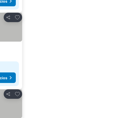
cios
Agregar a favoritos
Compartir
cios
Agregar a favoritos
Compartir