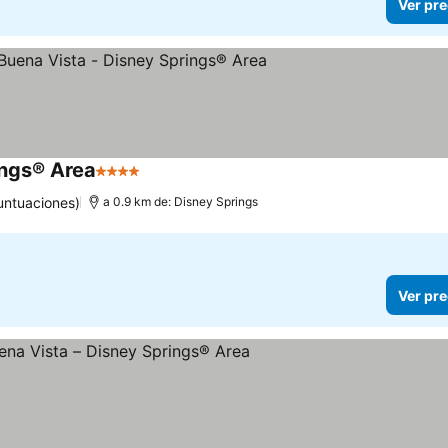
Ver pre
ings® Area
4 Estrellas
Ver precios
untuaciones)
a 0.9 km de: Disney Springs
Ver pre