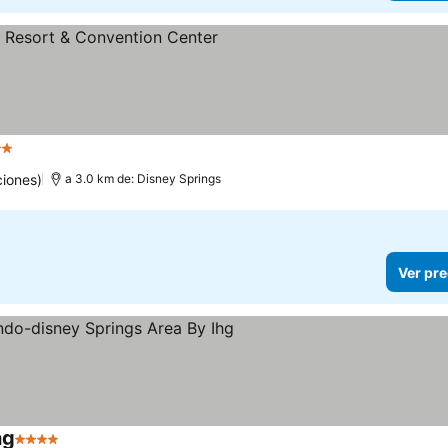
trellas
Ver precios
iones)
a 3.0 km de: Disney Springs
Ver pre
hg