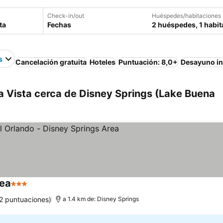
Check-in/out
Huéspedes/habitaciones
Fechas
2 huéspedes, 1 habit
s
Cancelación gratuita
Hoteles
Puntuación: 8,0+
Desayuno in
a Vista cerca de Disney Springs (Lake Buena
rea
3 Estrellas
Ver precios
2 puntuaciones)
a 1.4 km de: Disney Springs