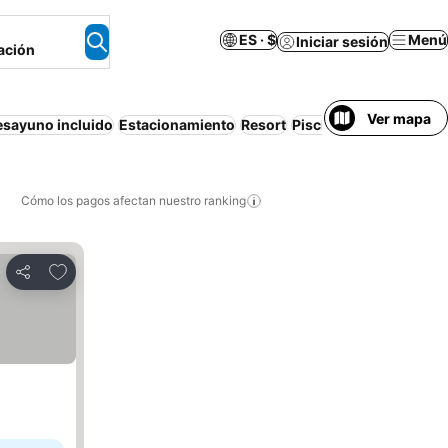
ES · $
Menú
Iniciar sesión
ación
Ver mapa
esayuno incluido
Estacionamiento
Resort
Piscina
Cocina
Apart
Cómo los pagos afectan nuestro ranking
Agregar a favoritos
Compartir