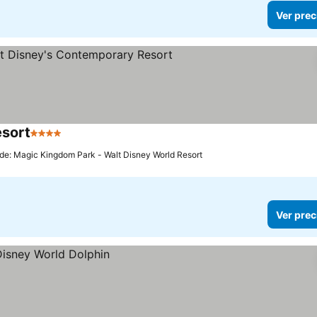
Ver prec
esort
4 Estrellas
Ver precios
 de: Magic Kingdom Park - Walt Disney World Resort
Ver prec