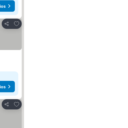
ios
Agregar a favoritos
Compartir
ios
Agregar a favoritos
Compartir