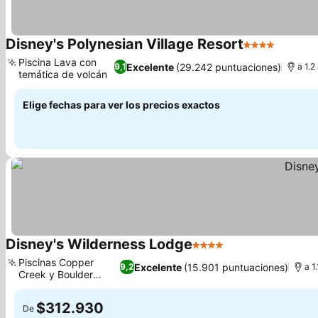
Disney's Polynesian Village Resort
4 Estrellas
Ver pre
Piscina Lava con
Excelente
(29.242 puntuaciones)
9,1
a 1.
temática de volcán
Ver precios
Elige fechas para ver los precios exactos
Disney's Wilderness Lodge
4 Estrellas
Ver precios
Piscinas Copper
Excelente
(15.901 puntuaciones)
9,2
a 1
Creek y Boulder
Ver precios
Ridge
$312.930
De