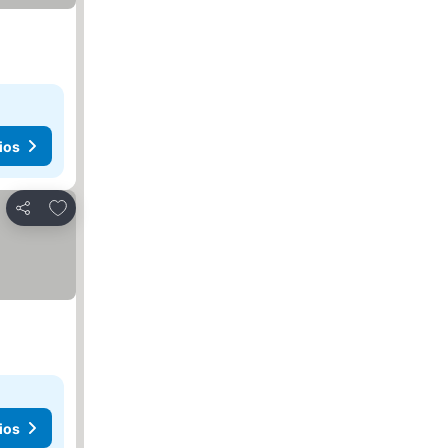
ios
Agregar a favoritos
Compartir
ios