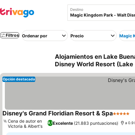
Destino
Filtros
Ordenar por
Precio
Magic K
Alojamientos en Lake Buen
Disney World Resort (Lake 
Opción destacada
Disney's Grand Floridian Resort & Spa
5 Estrella
V
Cena de autor en
Excelente
(21.883 puntuaciones)
9,1
a 0.9
Victoria & Albert's
Ver precios