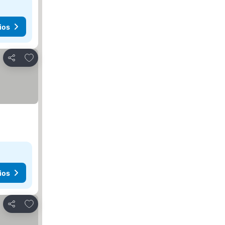
ios
Agregar a favoritos
Compartir
ios
Agregar a favoritos
Compartir