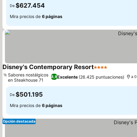
$627.454
De
Mira precios de
6 páginas
Disney's Contemporary Resort
4 Estrellas
Ver precios
Sabores nostálgicos
Excelente
(26.425 puntuaciones)
8,9
a 0
en Steakhouse 71
Ver precios
$501.195
De
Mira precios de
6 páginas
Opción destacada