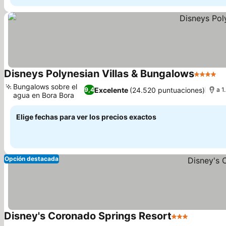
Disneys Polynesian Villas & Bungalows
4 Estrel
Ve
Bungalows sobre el
Excelente
(24.520 puntuaciones)
9,4
a 1
agua en Bora Bora
Ver precios
Elige fechas para ver los precios exactos
Opción destacada
Disney's Coronado Springs Resort
3 Estrellas
Ver preci