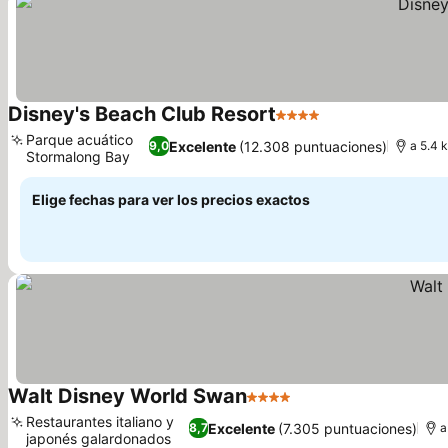
Disney's Beach Club Resort
4 Estrellas
Ver precios
Parque acuático
Excelente
(12.308 puntuaciones)
9,0
a 5.4 
Stormalong Bay
Ver precios
Elige fechas para ver los precios exactos
Walt Disney World Swan
4 Estrellas
Ver precios
Restaurantes italiano y
Excelente
(7.305 puntuaciones)
8,7
a
japonés galardonados