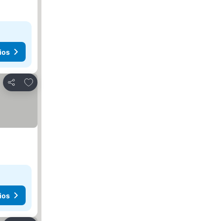
ios
Agregar a favoritos
Compartir
ios