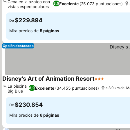
Cena en la azotea con
Excelente
(25.073 puntuaciones)
8,5
vistas espectaculares
Ver precios
$229.894
De
Mira precios de
5 páginas
Opción destacada
Disney's Art of Animation Resort
3 Estrellas
Ver precios
La piscina
Excelente
(34.455 puntuaciones)
8,9
a 8.0 km de: M
Big Blue
Ver precios
$230.854
De
Mira precios de
6 páginas