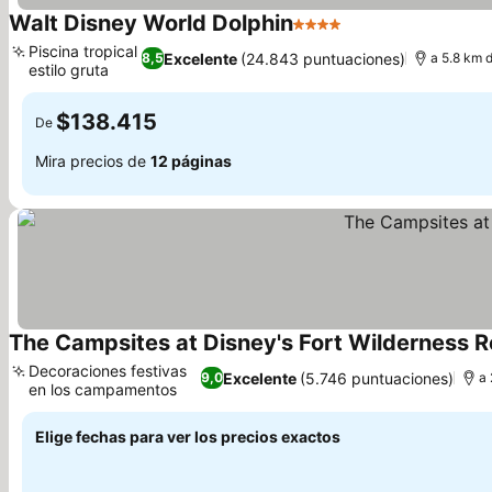
Walt Disney World Dolphin
4 Estrellas
Ver precios
Piscina tropical
Excelente
(24.843 puntuaciones)
8,5
a 5.8 km 
estilo gruta
Ver precios
$138.415
De
Mira precios de
12 páginas
The Campsites at Disney's Fort Wilderness R
Decoraciones festivas
Excelente
(5.746 puntuaciones)
9,0
a 
en los campamentos
Ver precios
Elige fechas para ver los precios exactos