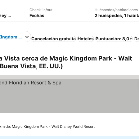
Check-in/out
Huéspedes/habitaciones
Fechas
2 huéspedes, 1 habit
ingdom Park - Walt Disney World Resort
Cancelación gratuita
Hoteles
Puntuación: 8,0+
D
a Vista cerca de Magic Kingdom Park - Walt
Buena Vista, EE. UU.)
s
er precios
 km de: Magic Kingdom Park - Walt Disney World Resort