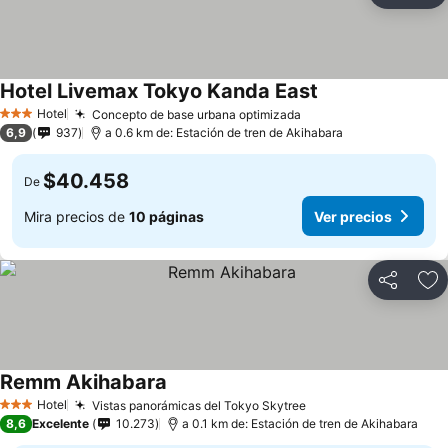
Hotel Livemax Tokyo Kanda East
Hotel
Concepto de base urbana optimizada
3 Estrellas
6,9
937
a 0.6 km de: Estación de tren de Akihabara
$40.458
De
Mira precios de
10 páginas
Ver precios
Compartir
Ag
Remm Akihabara
Hotel
Vistas panorámicas del Tokyo Skytree
3 Estrellas
8,6
Excelente
10.273
a 0.1 km de: Estación de tren de Akihabara