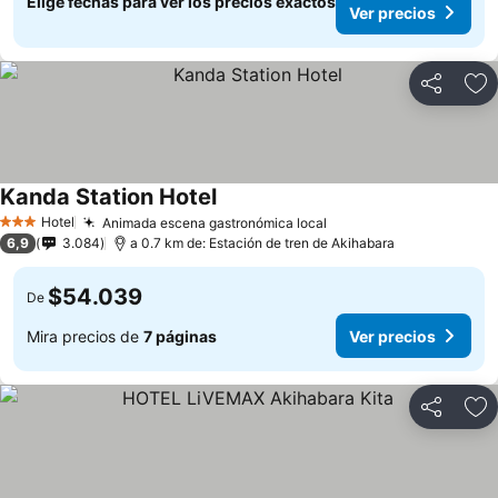
Elige fechas para ver los precios exactos
Ver precios
Compartir
Ag
Kanda Station Hotel
Hotel
Animada escena gastronómica local
3 Estrellas
6,9
3.084
a 0.7 km de: Estación de tren de Akihabara
$54.039
De
Mira precios de
7 páginas
Ver precios
Compartir
Ag