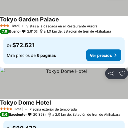
Tokyo Garden Palace
Hotel
Vistas a la cascada en el Restaurante Aurora
3 Estrellas
7,8
Bueno
2.810
a 1.0 km de: Estación de tren de Akihabara
$72.621
De
Mira precios de
6 páginas
Ver precios
Compartir
Ag
Tokyo Dome Hotel
Hotel
Piscina exterior de temporada
4 Estrellas
8,6
Excelente
20.358
a 2.0 km de: Estación de tren de Akihabara