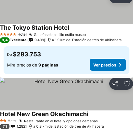
Compartir
Ag
The Tokyo Station Hotel
Hotel
Galerías de pasillo estilo museo
5 Estrellas
9,4
Excelente
9.499
a 1.9 km de: Estación de tren de Akihabara
$283.753
De
Mira precios de
9 páginas
Ver precios
Compartir
Ag
Hotel New Green Okachimachi
Hotel
Restaurante en el hotel y opciones cercanas
2 Estrellas
7,1
1.282
a 0.8 km de: Estación de tren de Akihabara