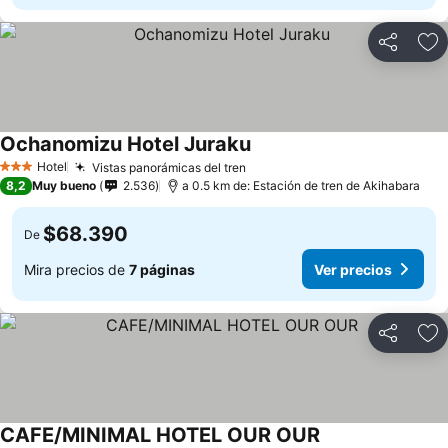
Compartir
Ag
Ochanomizu Hotel Juraku
Hotel
Vistas panorámicas del tren
3 Estrellas
8,2
Muy bueno
2.536
a 0.5 km de: Estación de tren de Akihabara
$68.390
De
Mira precios de
7 páginas
Ver precios
Compartir
Ag
CAFE/MINIMAL HOTEL OUR OUR