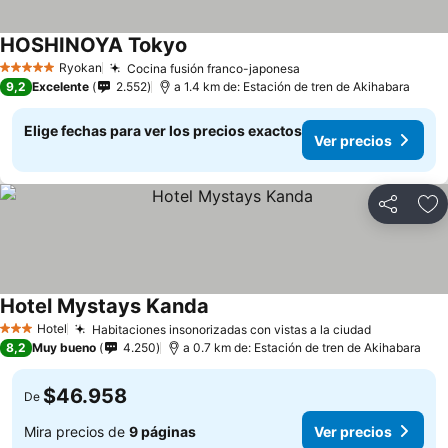
HOSHINOYA Tokyo
Ryokan
Cocina fusión franco-japonesa
5 Estrellas
9,2
Excelente
2.552
a 1.4 km de: Estación de tren de Akihabara
Elige fechas para ver los precios exactos
Ver precios
Compartir
Ag
Hotel Mystays Kanda
Hotel
Habitaciones insonorizadas con vistas a la ciudad
3 Estrellas
8,2
Muy bueno
4.250
a 0.7 km de: Estación de tren de Akihabara
$46.958
De
Mira precios de
9 páginas
Ver precios