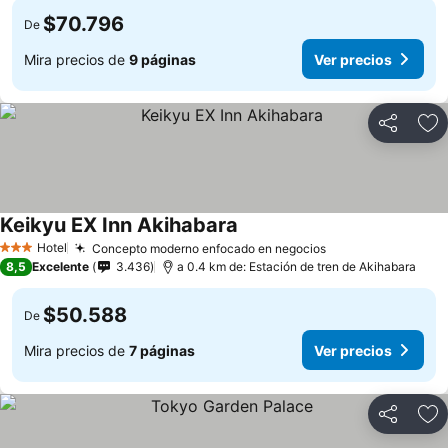
$70.796
De
Mira precios de
9 páginas
Ver precios
Compartir
Ag
Keikyu EX Inn Akihabara
Hotel
Concepto moderno enfocado en negocios
3 Estrellas
8,5
Excelente
3.436
a 0.4 km de: Estación de tren de Akihabara
$50.588
De
Mira precios de
7 páginas
Ver precios
Compartir
Ag