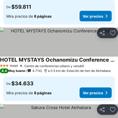
$59.811
De
Mira precios de
6 páginas
Ver precios
Compartir
Ag
HOTEL MYSTAYS Ochanomizu Conference Center
Hotel
Centro de conferencias urbano y versátil
3 Estrellas
8,4
Muy bueno
4.714
a 0.5 km de: Estación de tren de Akihabara
$34.633
De
Mira precios de
8 páginas
Ver precios
Compartir
Ag