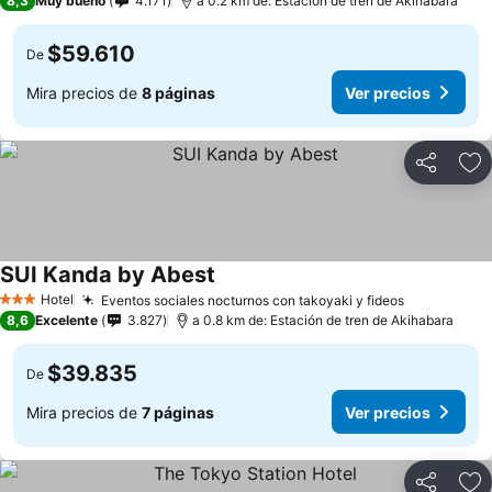
8,3
Muy bueno
4.171
a 0.2 km de: Estación de tren de Akihabara
$59.610
De
Mira precios de
8 páginas
Ver precios
Compartir
Ag
SUI Kanda by Abest
Hotel
Eventos sociales nocturnos con takoyaki y fideos
3 Estrellas
8,6
Excelente
3.827
a 0.8 km de: Estación de tren de Akihabara
$39.835
De
Mira precios de
7 páginas
Ver precios