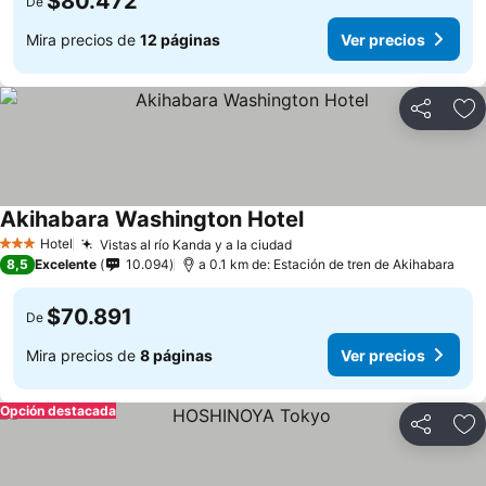
$80.472
De
Mira precios de
12 páginas
Ver precios
Compartir
Ag
Akihabara Washington Hotel
Hotel
Vistas al río Kanda y a la ciudad
3 Estrellas
8,5
Excelente
10.094
a 0.1 km de: Estación de tren de Akihabara
$70.891
De
Mira precios de
8 páginas
Ver precios
Opción destacada
Compartir
Ag