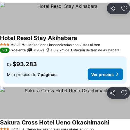
Compartir
Ag
Hotel Resol Stay Akihabara
Hotel
Habitaciones insonorizadas con vistas al tren
3 Estrellas
9,1
Excelente
2.982
a 0.2 km de: Estación de tren de Akihabara
$93.283
De
Mira precios de
7 páginas
Ver precios
Compartir
Ag
Sakura Cross Hotel Ueno Okachimachi
Hotel
Servicios esenciales para viajes en grupo