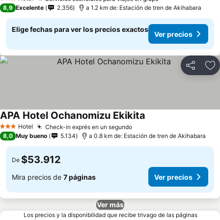
3 Estrellas
8,9
Excelente
2.356
a 1.2 km de: Estación de tren de Akihabara
Elige fechas para ver los precios exactos
Ver precios
Compartir
Ag
APA Hotel Ochanomizu Ekikita
Hotel
Check-in exprés en un segundo
3 Estrellas
8,0
Muy bueno
5.134
a 0.8 km de: Estación de tren de Akihabara
$53.912
De
Mira precios de
7 páginas
Ver precios
Ver más
Los precios y la disponibilidad que recibe trivago de las páginas