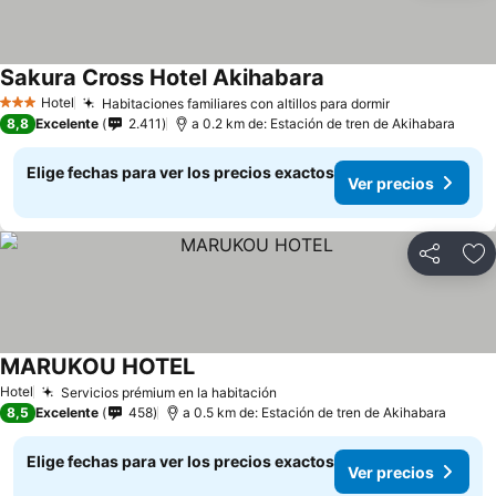
Sakura Cross Hotel Akihabara
Hotel
Habitaciones familiares con altillos para dormir
3 Estrellas
8,8
Excelente
2.411
a 0.2 km de: Estación de tren de Akihabara
Elige fechas para ver los precios exactos
Ver precios
Compartir
Ag
MARUKOU HOTEL
Hotel
Servicios prémium en la habitación
8,5
Excelente
458
a 0.5 km de: Estación de tren de Akihabara
Elige fechas para ver los precios exactos
Ver precios