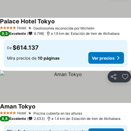
Palace Hotel Tokyo
Hotel
Gastronomía reconocida por Michelin
5 Estrellas
9,3
Excelente
9.798
a 1.9 km de: Estación de tren de Akihabara
$614.137
De
Mira precios de
10 páginas
Ver precios
Compartir
Ag
Aman Tokyo
Hotel
Piscina cubierta en las alturas
5 Estrellas
8,8
Excelente
2.633
a 1.4 km de: Estación de tren de Akihabara