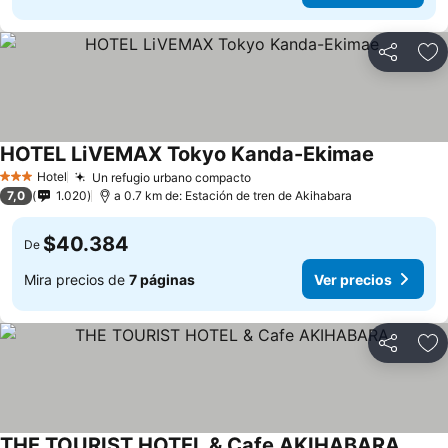
Compartir
Ag
HOTEL LiVEMAX Tokyo Kanda-Ekimae
Hotel
Un refugio urbano compacto
3 Estrellas
7,0
1.020
a 0.7 km de: Estación de tren de Akihabara
$40.384
De
Mira precios de
7 páginas
Ver precios
Compartir
Ag
THE TOURIST HOTEL & Cafe AKIHABARA