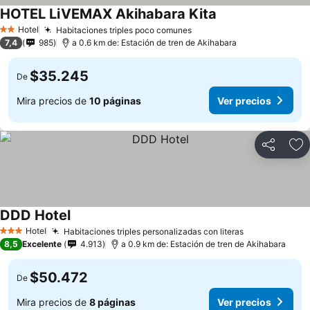
HOTEL LiVEMAX Akihabara Kita
Hotel
Habitaciones triples poco comunes
2 Estrellas
7,4
985
a 0.6 km de: Estación de tren de Akihabara
$35.245
De
Mira precios de
10 páginas
Ver precios
Compartir
Ag
DDD Hotel
Hotel
Habitaciones triples personalizadas con literas
3 Estrellas
8,5
Excelente
4.913
a 0.9 km de: Estación de tren de Akihabara
$50.472
De
Mira precios de
8 páginas
Ver precios