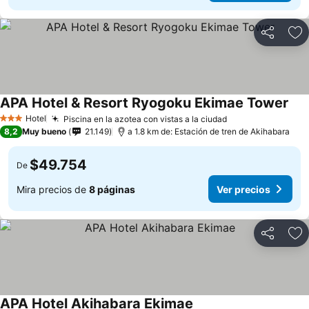
Compartir
Ag
APA Hotel & Resort Ryogoku Ekimae Tower
Hotel
Piscina en la azotea con vistas a la ciudad
3 Estrellas
8,2
Muy bueno
21.149
a 1.8 km de: Estación de tren de Akihabara
$49.754
De
Mira precios de
8 páginas
Ver precios
Compartir
Ag
APA Hotel Akihabara Ekimae