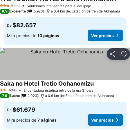
Hotel
Soluciones inteligentes para el equipaje
3 Estrellas
8,9
Excelente
5.923
a 0.4 km de: Estación de tren de Akihabara
$82.657
De
Mira precios de
10 páginas
Ver precios
Compartir
Ag
Saka no Hotel Tretio Ochanomizu
Hotel
Encantadora estética retro de la era Showa
2 Estrellas
7,6
Bueno
2.023
a 0.6 km de: Estación de tren de Akihabara
$61.679
De
Mira precios de
7 páginas
Ver precios