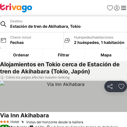
Favoritos
Iniciar 
Me
Destino
Estación de tren de Akihabara, Tokio
Check-in/out
Huéspedes/habitaciones
Fechas
2 huéspedes, 1 habitación
Ordenar
Filtrar
Mapa
Alojamientos en Tokio cerca de Estación de
tren de Akihabara (Tokio, Japón)
Cómo los pagos afectan nuestro ranking
Compartir
Ag
Via Inn Akihabara
Hotel
Vistas del horizonte desde la bañera
3 Estrellas