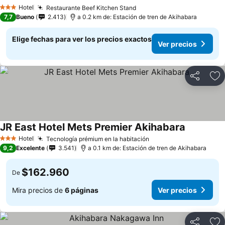
Hotel
Restaurante Beef Kitchen Stand
3 Estrellas
7,7
Bueno
2.413
a 0.2 km de: Estación de tren de Akihabara
Elige fechas para ver los precios exactos
Ver precios
Compartir
Ag
JR East Hotel Mets Premier Akihabara
Hotel
Tecnología prémium en la habitación
3 Estrellas
9,2
Excelente
3.541
a 0.1 km de: Estación de tren de Akihabara
$162.960
De
Mira precios de
6 páginas
Ver precios