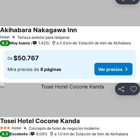
Compartir
Ag
Akihabara Nakagawa Inn
Hotel
Terraza exterior para relajarse
8,2
Muy bueno
1.423
a 0.6 km de: Estación de tren de Akihabara
$50.767
De
Mira precios de
8 páginas
Ver precios
Compartir
Ag
Tosei Hotel Cocone Kanda
Hotel
Concepto de hotel de negocios moderno
3 Estrellas
8,5
Excelente
6.091
a 1.0 km de: Estación de tren de Akihabara