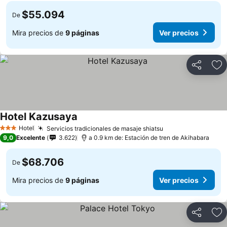
$55.094
De
Mira precios de
9 páginas
Ver precios
Compartir
Ag
Hotel Kazusaya
Hotel
Servicios tradicionales de masaje shiatsu
3 Estrellas
9,0
Excelente
3.622
a 0.9 km de: Estación de tren de Akihabara
$68.706
De
Mira precios de
9 páginas
Ver precios
Compartir
Ag