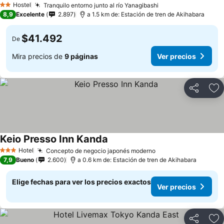
Hostel
Tranquilo entorno junto al río Yanagibashi
2 Estrellas
8,9
Excelente
2.897
a 1.5 km de: Estación de tren de Akihabara
$41.492
De
Mira precios de
9 páginas
Ver precios
Compartir
Ag
Keio Presso Inn Kanda
Hotel
Concepto de negocio japonés moderno
3 Estrellas
7,9
Bueno
2.600
a 0.6 km de: Estación de tren de Akihabara
Elige fechas para ver los precios exactos
Ver precios
Compartir
Ag