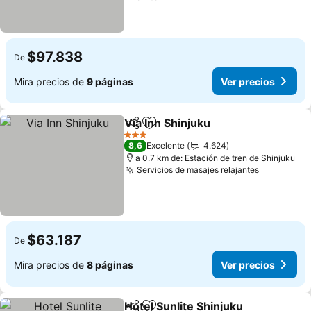
$97.838
De
Mira precios de
9 páginas
Ver precios
Via Inn Shinjuku
Compartir
Agregar a favoritos
Ver precio
3 Estrellas
8,6
Excelente
4.624
a 0.7 km de: Estación de tren de Shinjuku
Servicios de masajes relajantes
Ver preci
$63.187
De
Mira precios de
8 páginas
Ver precios
Hotel Sunlite Shinjuku