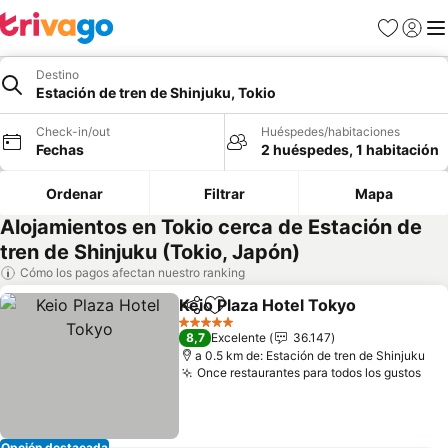
Favoritos
Iniciar 
Me
Destino
Estación de tren de Shinjuku, Tokio
Check-in/out
Huéspedes/habitaciones
Fechas
2 huéspedes, 1 habitación
Ordenar
Filtrar
Mapa
Alojamientos en Tokio cerca de Estación de
tren de Shinjuku (Tokio, Japón)
Cómo los pagos afectan nuestro ranking
Keio Plaza Hotel Tokyo
Compartir
Agregar a favoritos
Ver
5 Estrellas
8,7
Excelente
36.147
a 0.5 km de: Estación de tren de Shinjuku
Once restaurantes para todos los gustos
Ver
Opción destacada