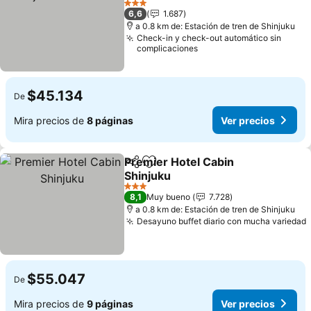
Ver precios
3 Estrellas
6,6
1.687
a 0.8 km de: Estación de tren de Shinjuku
Check-in y check-out automático sin
complicaciones
$45.134
De
Mira precios de
8 páginas
Ver precios
Premier Hotel Cabin
Compartir
Agregar a favoritos
Shinjuku
Ver precios
3 Estrellas
8,1
Muy bueno
7.728
a 0.8 km de: Estación de tren de Shinjuku
Desayuno buffet diario con mucha variedad
$55.047
De
Mira precios de
9 páginas
Ver precios