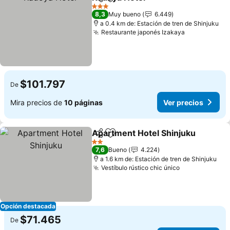
Compartir
Agregar a favoritos
Ver precios
3 Estrellas
8,3
Muy bueno
6.449
a 0.4 km de: Estación de tren de Shinjuku
Restaurante japonés Izakaya
Ver precios
$101.797
De
Mira precios de
10 páginas
Ver precios
Apartment Hotel Shinjuku
Compartir
Agregar a favoritos
2 Estrellas
7,6
Bueno
4.224
a 1.6 km de: Estación de tren de Shinjuku
Vestíbulo rústico chic único
Ver precios
Opción destacada
$71.465
De