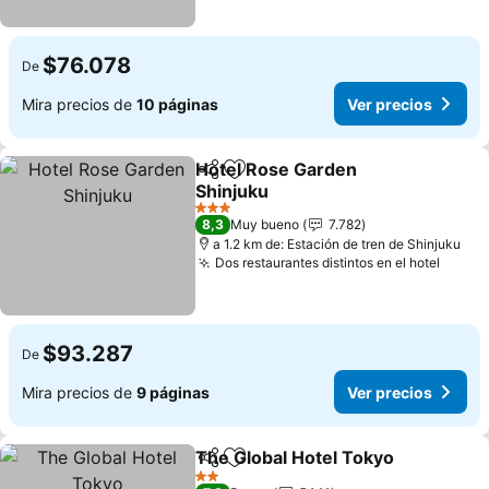
$76.078
De
Mira precios de
10 páginas
Ver precios
Hotel Rose Garden
Compartir
Agregar a favoritos
Shinjuku
Ver precios
3 Estrellas
8,3
Muy bueno
7.782
a 1.2 km de: Estación de tren de Shinjuku
Dos restaurantes distintos en el hotel
Ver p
$93.287
De
Mira precios de
9 páginas
Ver precios
The Global Hotel Tokyo
Compartir
Agregar a favoritos
Ver
2 Estrellas