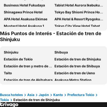
Business Hotel Fukudaya
Tabist Hotel Aurora Ikebukuro
Shinagawa Prince Hotel
Tokyo Bay Shiomi Prince Hotel
APA Hotel Asakusa Ekimae
APA Hotel & Resort Ryogoku Ekimae Tower
Mustard Hotel Asakusa 1
Tokyo City View Hotel Tabata Station
Más Puntos de Interés - Estación de tren de
Shinjuku Washington Hotel
HOTEL LiVEMAX Shinjuku Kabukicho
Shinjuku
Juyoh Hotel
MARUKOU HOTEL
Hotel Gracery Shinjuku
The Millennials Shibuya
Shinjuku
Shibuya
The Royal Park Hotel Tokyo Haneda
Shibuya Tobu Hotel
Estación de Tokio
Estación de tren de Shinjuku
Sotetsu Fresa Inn Higashi Shinjuku
Shinjuku Granbell Hotel
Estación de tren y metro de Asakusa
Estación de tren de Shibuya
Premier Hotel Cabin Shinjuku
APA hotel Asakusa Kaminarimon
Taito
Estación de tren de Ueno
Capsule Hotel Anshin Oyado Shinjuku
Shinjuku Kuyakusho-mae Capsule Hotel
Estación de tren de Akihabara
Asakusa Metro Station
LYURO Tokyo Kiyosumi by THE SHARE HOTELS
Hotel Monterey Hanzomon
Ueno Metro Station
Shinjuku Metro Station
Intercontinental Hotels Tokyo Bay By Ihg
Hotel Sunroute Plaza Shinjuku
Akihabara Metro Station
Shibuya Metro Station
Busca hoteles
Asia
Japón
Kanto
Prefectura Tokio
Hotel Sunlite Shinjuku
APA Hotel Shinjuku Kabukicho Tower
Tokio
Estación de tren de Shinjuku
Tokyo Metro Station
Ginza Metro Station
Hotel East 21 Tokyo
Hotel LiVEMAX Ryogoku