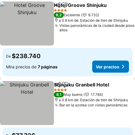
Hotel Groove Shinjuku
Compartir
Agregar a favoritos
Ver
4 Estrellas
9,2
Excelente
6.732
a 0.6 km de: Estación de tren de Shinjuku
Vistas panorámicas de la ciudad desde pisos
altos
$238.740
De
Mira precios de
7 páginas
Ver precios
Shinjuku Granbell Hotel
Compartir
Agregar a favoritos
Ve
4 Estrellas
8,1
Muy bueno
17.784
a 0.8 km de: Estación de tren de Shinjuku
Bar en la azotea con vistas panorámicas
Ver