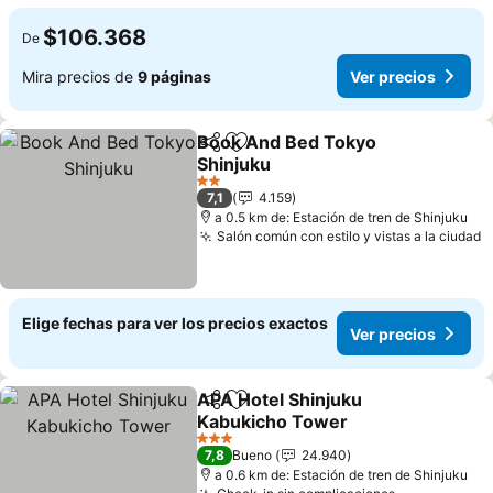
$106.368
De
Mira precios de
9 páginas
Ver precios
Book And Bed Tokyo
Compartir
Agregar a favoritos
Shinjuku
Ver precios
2 Estrellas
7,1
4.159
a 0.5 km de: Estación de tren de Shinjuku
Salón común con estilo y vistas a la ciudad
V
Elige fechas para ver los precios exactos
Ver precios
APA Hotel Shinjuku
Compartir
Agregar a favoritos
Kabukicho Tower
Ver precios
3 Estrellas
7,8
Bueno
24.940
a 0.6 km de: Estación de tren de Shinjuku