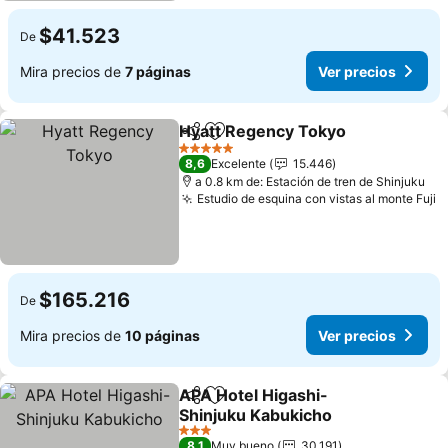
$41.523
De
Mira precios de
7 páginas
Ver precios
Hyatt Regency Tokyo
Compartir
Agregar a favoritos
Ver 
5 Estrellas
8,6
Excelente
15.446
a 0.8 km de: Estación de tren de Shinjuku
Estudio de esquina con vistas al monte Fuji
V
$165.216
De
Mira precios de
10 páginas
Ver precios
APA Hotel Higashi-
Compartir
Agregar a favoritos
Shinjuku Kabukicho
Ver precios
3 Estrellas
8,1
Muy bueno
30.191