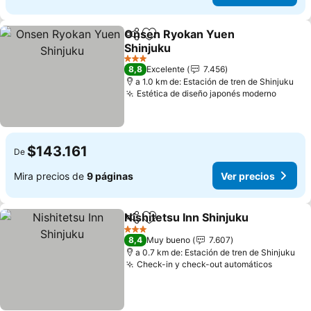
Onsen Ryokan Yuen
Compartir
Agregar a favoritos
Shinjuku
Ver precios
3 Estrellas
8,8
Excelente
7.456
a 1.0 km de: Estación de tren de Shinjuku
Estética de diseño japonés moderno
Ver pr
$143.161
De
Mira precios de
9 páginas
Ver precios
Nishitetsu Inn Shinjuku
Compartir
Agregar a favoritos
Ver
3 Estrellas
8,4
Muy bueno
7.607
a 0.7 km de: Estación de tren de Shinjuku
Check-in y check-out automáticos
Ver pre