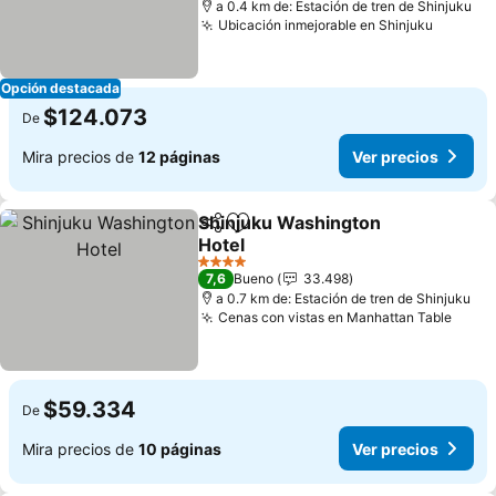
a 0.4 km de: Estación de tren de Shinjuku
Ubicación inmejorable en Shinjuku
Ver pre
Opción destacada
$124.073
De
Mira precios de
12 páginas
Ver precios
Shinjuku Washington
Compartir
Agregar a favoritos
Hotel
Ver precios
4 Estrellas
7,6
Bueno
33.498
a 0.7 km de: Estación de tren de Shinjuku
Cenas con vistas en Manhattan Table
Ver p
$59.334
De
Mira precios de
10 páginas
Ver precios