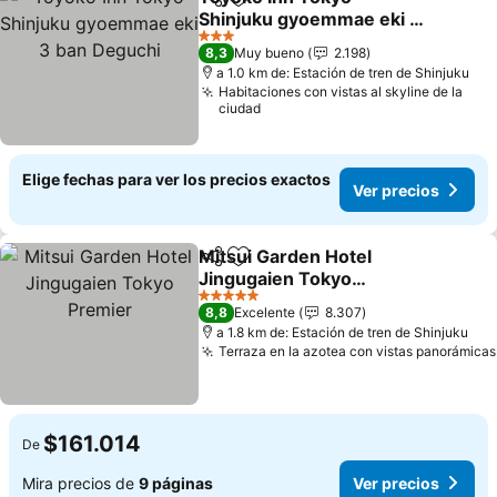
Compartir
Agregar a favoritos
Shinjuku gyoemmae eki 3
ban Deguchi
Ver precios
3 Estrellas
8,3
Muy bueno
2.198
a 1.0 km de: Estación de tren de Shinjuku
Habitaciones con vistas al skyline de la
ciudad
Elige fechas para ver los precios exactos
Ver precios
Mitsui Garden Hotel
Compartir
Agregar a favoritos
Jingugaien Tokyo
Premier
Ver precios
5 Estrellas
8,8
Excelente
8.307
a 1.8 km de: Estación de tren de Shinjuku
Terraza en la azotea con vistas panorámicas
$161.014
De
Mira precios de
9 páginas
Ver precios