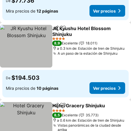
$77.736
De
Mira precios de
12 páginas
Ver precios
JR Kyushu Hotel Blossom
Compartir
Agregar a favoritos
Shinjuku
Ver precios
4 Estrellas
8,9
Excelente
18.011
a 0.3 km de: Estación de tren de Shinjuku
A un paso de la estación de Shinjuku
Ver p
$194.503
De
Mira precios de
10 páginas
Ver precios
Hotel Gracery Shinjuku
Compartir
Agregar a favoritos
Ver
4 Estrellas
8,5
Excelente
35.773
a 0.6 km de: Estación de tren de Shinjuku
Vistas panorámicas de la ciudad desde
arriba