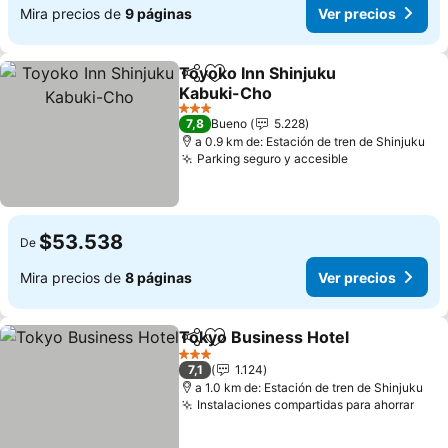
Mira precios de
9 páginas
Ver precios
Toyoko Inn Shinjuku
Compartir
Agregar a favoritos
Kabuki-Cho
Ver precios
3 Estrellas
7,8
Bueno
5.228
a 0.9 km de: Estación de tren de Shinjuku
Parking seguro y accesible
Ver precios
$53.538
De
Mira precios de
8 páginas
Ver precios
Tokyo Business Hotel
Compartir
Agregar a favoritos
Ver 
3 Estrellas
7,1
1.124
a 1.0 km de: Estación de tren de Shinjuku
Instalaciones compartidas para ahorrar
Ver 