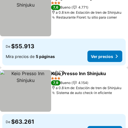
Compartir
Agregar a favoritos
Ver 
3 Estrellas
7,6
Bueno
4.771
a 0.8 km de: Estación de tren de Shinjuku
Restaurante Floret: tu sitio para comer
Ver p
$55.913
De
Mira precios de
5 páginas
Ver precios
Keio Presso Inn Shinjuku
Compartir
Agregar a favoritos
V
3 Estrellas
7,9
Bueno
4.154
a 0.8 km de: Estación de tren de Shinjuku
Sistema de auto check-in eficiente
Ver pre
$63.261
De