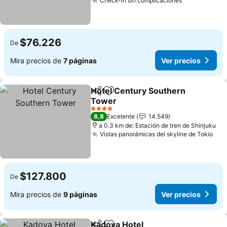
Check-in sin complicaciones
Ver precios
$76.226
De
Mira precios de
7 páginas
Ver precios
Hotel Century Southern
Compartir
Agregar a favoritos
Tower
Ver precios
4 Estrellas
8,8
Excelente
14.549
a 0.3 km de: Estación de tren de Shinjuku
Vistas panorámicas del skyline de Tokio
Ver
$127.800
De
Mira precios de
9 páginas
Ver precios
Kadoya Hotel