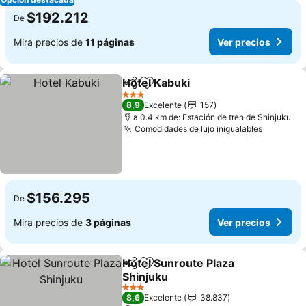
$192.212
De
Mira precios de
11 páginas
Ver precios
Hotel Kabuki
Compartir
Agregar a favoritos
Ver precios
3 Estrellas
8,9
Excelente
157
a 0.4 km de: Estación de tren de Shinjuku
Comodidades de lujo inigualables
Ver prec
$156.295
De
Mira precios de
3 páginas
Ver precios
Hotel Sunroute Plaza
Compartir
Agregar a favoritos
Shinjuku
Ver precios
3 Estrellas
8,6
Excelente
38.837