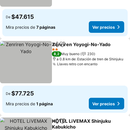
$47.615
De
Mira precios de
7 páginas
Ver precios
Zenriren Yoyogi-No-Yado
Compartir
Agregar a favoritos
2 Estrellas
8,2
Muy bueno
230
a 0.8 km de: Estación de tren de Shinjuku
Llaves retro con encanto
Ver precios
$77.725
De
Mira precios de
1 página
Ver precios
HOTEL LiVEMAX Shinjuku
Compartir
Agregar a favoritos
Kabukicho