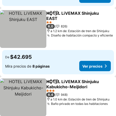
HOTEL LiVEMAX Shinjuku
Compartir
Agregar a favoritos
EAST
Ver precios
2 Estrellas
6,0
826
a 1.2 km de: Estación de tren de Shinjuku
Diseño de habitación compacto y eficiente
V
$42.695
De
Mira precios de
8 páginas
Ver precios
HOTEL LiVEMAX Shinjuku
Compartir
Agregar a favoritos
Kabukicho-Meijidori
Ver precios
3 Estrellas
6,4
948
a 1.0 km de: Estación de tren de Shinjuku
Baño privado en todas las habitaciones
Ver 