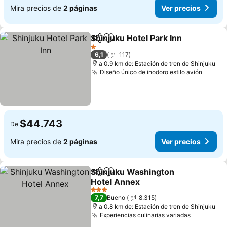
Mira precios de
2 páginas
Ver precios
Shinjuku Hotel Park Inn
Compartir
Agregar a favoritos
Ver
1 Estrellas
6,1
117
a 0.9 km de: Estación de tren de Shinjuku
Diseño único de inodoro estilo avión
Ver pr
$44.743
De
Mira precios de
2 páginas
Ver precios
Shinjuku Washington
Compartir
Agregar a favoritos
Hotel Annex
Ver precios
3 Estrellas
7,7
Bueno
8.315
a 0.8 km de: Estación de tren de Shinjuku
Experiencias culinarias variadas
Ver preci