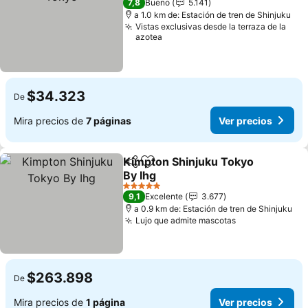
7,8
Bueno
5.141
a 1.0 km de: Estación de tren de Shinjuku
Vistas exclusivas desde la terraza de la
azotea
$34.323
De
Mira precios de
7 páginas
Ver precios
Kimpton Shinjuku Tokyo
Compartir
Agregar a favoritos
By Ihg
Ver precios
5 Estrellas
9,1
Excelente
3.677
a 0.9 km de: Estación de tren de Shinjuku
Lujo que admite mascotas
Ver precios
$263.898
De
Mira precios de
1 página
Ver precios