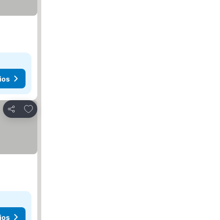
ios
Agregar a favoritos
Compartir
ios