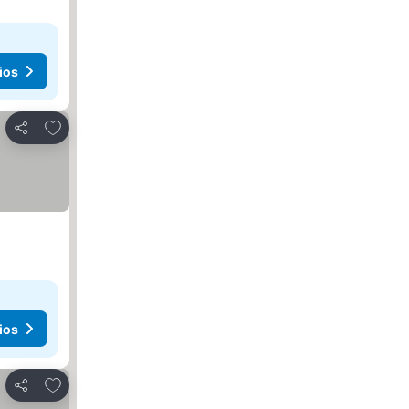
ios
Agregar a favoritos
Compartir
ios
Agregar a favoritos
Compartir