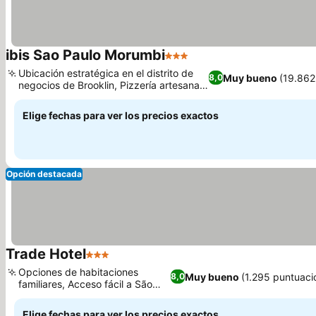
ibis Sao Paulo Morumbi
3 Estrellas
Ubicación estratégica en el distrito de
Muy bueno
(19.862
8,0
negocios de Brooklin, Pizzería artesanal
Sponta Container
Elige fechas para ver los precios exactos
Opción destacada
Trade Hotel
3 Estrellas
Opciones de habitaciones
Muy bueno
(1.295 puntuaci
8,0
familiares, Acceso fácil a São
Paulo Expo
Elige fechas para ver los precios exactos