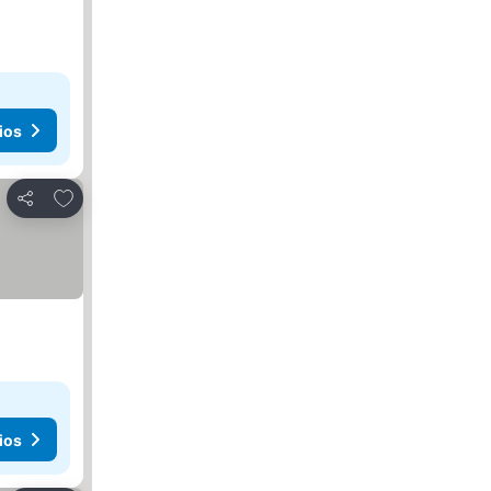
ios
Agregar a favoritos
Compartir
ios