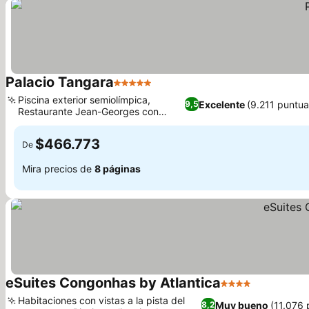
Palacio Tangara
5 Estrellas
Piscina exterior semiolímpica,
Excelente
(9.211 puntua
9,5
Restaurante Jean-Georges con
estrella Michelin
$466.773
De
Mira precios de
8 páginas
eSuites Congonhas by Atlantica
4 Estrellas
Habitaciones con vistas a la pista del
Muy bueno
(11.076 
8,2