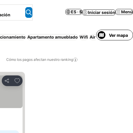
ES · $
Menú
Iniciar sesión
ación
Ver mapa
acionamiento
Apartamento amueblado
Wifi
Aire acondicionado
Cómo los pagos afectan nuestro ranking
Agregar a favoritos
Compartir