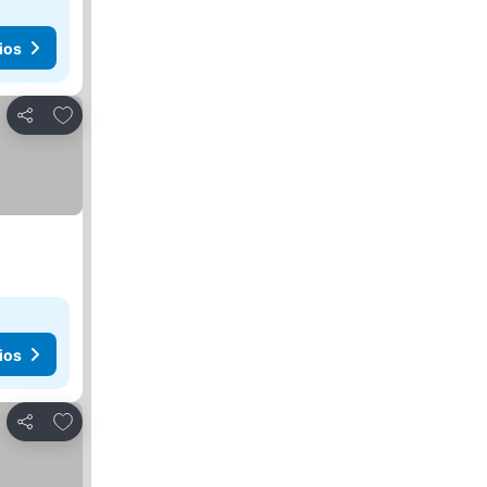
ios
Agregar a favoritos
Compartir
ios
Agregar a favoritos
Compartir