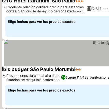
OYO Hotel Itarantim, São Paulo
3 Estrellas
Excelente relación calidad-precio para estancias
(2.817 pun
6,3
cortas, Servicio de desayuno personalizado en la
habitación
Elige fechas para ver los precios exactos
ibis budget São Paulo Morumbi
2 Estrellas
Proyecciones de cine al aire libre,
Bueno
(11.488 puntuacion
7,7
Estación de maquillaje profesional
Elige fechas para ver los precios exactos