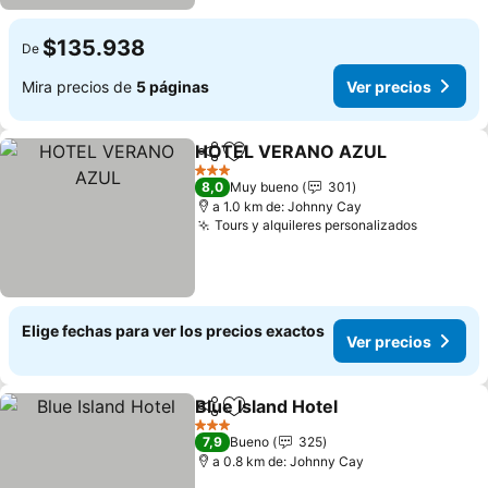
$135.938
De
Mira precios de
5 páginas
Ver precios
HOTEL VERANO AZUL
Compartir
Agregar a favoritos
Ver
3 Estrellas
8,0
Muy bueno
301
a 1.0 km de: Johnny Cay
Tours y alquileres personalizados
Ver prec
Elige fechas para ver los precios exactos
Ver precios
Blue Island Hotel
Compartir
Agregar a favoritos
Ver preci
3 Estrellas
7,9
Bueno
325
a 0.8 km de: Johnny Cay