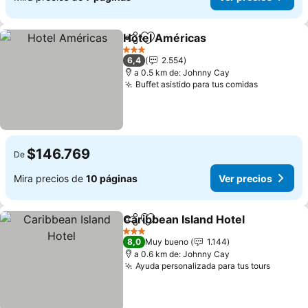
Hotel Américas
Compartir
Agregar a favoritos
Ver precio
3 Estrellas
6,4
2.554
a 0.5 km de: Johnny Cay
Buffet asistido para tus comidas
Ver preci
$146.769
De
Mira precios de
10 páginas
Ver precios
Caribbean Island Hotel
Compartir
Agregar a favoritos
Ver
3 Estrellas
8,0
Muy bueno
1.144
a 0.6 km de: Johnny Cay
Ayuda personalizada para tus tours
Ver pre