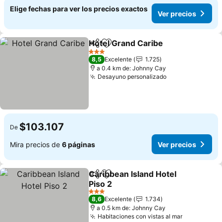
Elige fechas para ver los precios exactos
Ver precios
Hotel Grand Caribe
Compartir
Agregar a favoritos
Ver pre
3 Estrellas
8,5
Excelente
1.725
a 0.4 km de: Johnny Cay
Desayuno personalizado
Ver precios
$103.107
De
Mira precios de
6 páginas
Ver precios
Caribbean Island Hotel
Compartir
Agregar a favoritos
Piso 2
Ver precios
3 Estrellas
8,6
Excelente
1.734
a 0.5 km de: Johnny Cay
Habitaciones con vistas al mar
Ver precio