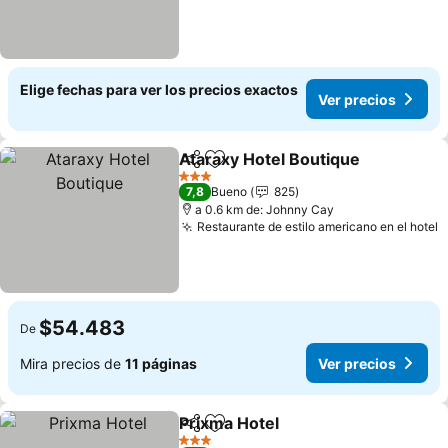
Elige fechas para ver los precios exactos
Ver precios
Ataraxy Hotel Boutique
Compartir
Agregar a favoritos
Ver
3 Estrellas
7,8
Bueno
825
a 0.6 km de: Johnny Cay
Restaurante de estilo americano en el hotel
V
$54.483
De
Mira precios de
11 páginas
Ver precios
Prixma Hotel
Compartir
Agregar a favoritos
Ver precios
3 Estrellas