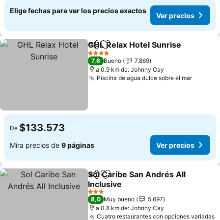
Elige fechas para ver los precios exactos
Ver precios
GHL Relax Hotel Sunrise
Compartir
Agregar a favoritos
Ve
4 Estrellas
7,6
Bueno
7.869
a 0.9 km de: Johnny Cay
Piscina de agua dulce sobre el mar
Ver pre
$133.573
De
Mira precios de
9 páginas
Ver precios
Sol Caribe San Andrés All
Compartir
Agregar a favoritos
Inclusive
Ver precios
3 Estrellas
8,0
Muy bueno
5.697
a 0.8 km de: Johnny Cay
Cuatro restaurantes con opciones variadas
V