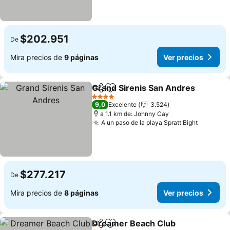
$202.951
De
Mira precios de
9 páginas
Ver precios
Grand Sirenis San Andres
Compartir
Agregar a favoritos
4 Estrellas
9,0
Excelente
3.524
a 1.1 km de: Johnny Cay
A un paso de la playa Spratt Bight
Ver prec
$277.217
De
Mira precios de
8 páginas
Ver precios
Dreamer Beach Club
Compartir
Agregar a favoritos
Ver p