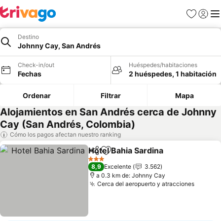
Favoritos
Iniciar 
Me
Destino
Johnny Cay, San Andrés
Check-in/out
Huéspedes/habitaciones
Fechas
2 huéspedes, 1 habitación
Ordenar
Filtrar
Mapa
Alojamientos en San Andrés cerca de Johnny
Cay (San Andrés, Colombia)
Cómo los pagos afectan nuestro ranking
Hotel Bahia Sardina
Compartir
Agregar a favoritos
Ver pr
3 Estrellas
8,9
Excelente
3.562
a 0.3 km de: Johnny Cay
Cerca del aeropuerto y atracciones
Ver pre