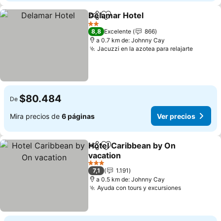
Delamar Hotel
Compartir
Agregar a favoritos
Ver precios
2 Estrellas
8,8
Excelente
866
a 0.7 km de: Johnny Cay
Jacuzzi en la azotea para relajarte
Ver pre
$80.484
De
Mira precios de
6 páginas
Ver precios
Hotel Caribbean by On
Compartir
Agregar a favoritos
vacation
Ver precios
3 Estrellas
7,1
1.191
a 0.5 km de: Johnny Cay
Ayuda con tours y excursiones
Ver precio