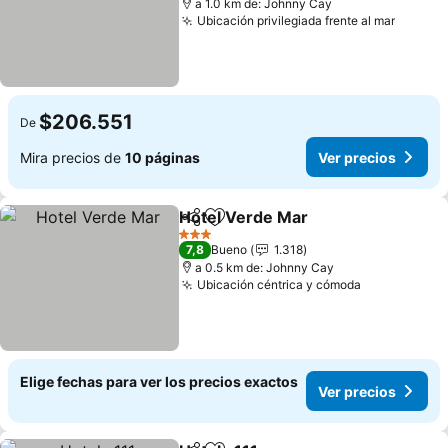
a 1.0 km de: Johnny Cay
Ubicación privilegiada frente al mar
Ver pr
$206.551
De
Mira precios de
10 páginas
Ver precios
Hotel Verde Mar
Compartir
Agregar a favoritos
Ver preci
3 Estrellas
7,8
Bueno
1.318
a 0.5 km de: Johnny Cay
Ubicación céntrica y cómoda
Ver precios
Elige fechas para ver los precios exactos
Ver precios