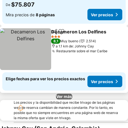
$75.807
De
Mira precios de
8 páginas
Ver precios
Decameron Los Delfines
Compartir
Agregar a favoritos
V
3 Estrellas
8,1
Muy bueno
2.514
a 1.1 km de: Johnny Cay
Restaurante sobre el mar Caribe
Ver preci
Elige fechas para ver los precios exactos
Ver precios
Ver más
Los precios y la disponibilidad que recibe trivago de las páginas
web de reserva cambian de manera constante. Por lo tanto, es
posible que no siempre encuentres en una página web de reserva
la misma oferta que viste en trivago.