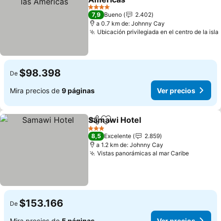
Ver precios
4 Estrellas
7,9
Bueno
2.402
a 0.7 km de: Johnny Cay
Ubicación privilegiada en el centro de la isla
$98.398
De
Mira precios de
9 páginas
Ver precios
Samawi Hotel
Compartir
Agregar a favoritos
Ver precios
3 Estrellas
8,5
Excelente
2.859
a 1.2 km de: Johnny Cay
Vistas panorámicas al mar Caribe
Ver prec
$153.166
De
Mira precios de
5 páginas
Ver precios