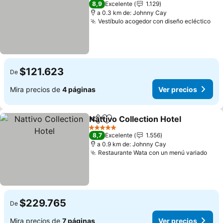
8,9
Excelente
1.129
a 0.3 km de: Johnny Cay
Vestíbulo acogedor con diseño ecléctico
Ver
$121.623
De
Mira precios de
4 páginas
Ver precios
Nattivo Collection Hotel
Compartir
Agregar a favoritos
Ve
5 Estrellas
8,7
Excelente
1.556
a 0.9 km de: Johnny Cay
Restaurante Wata con un menú variado
Ver 
$229.765
De
Mira precios de
7 páginas
Ver precios