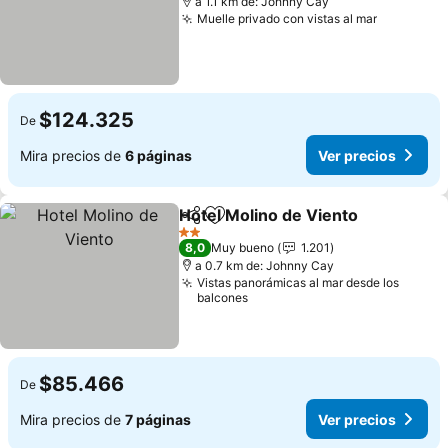
a 1.1 km de: Johnny Cay
Muelle privado con vistas al mar
Ver preci
$124.325
De
Mira precios de
6 páginas
Ver precios
Hotel Molino de Viento
Compartir
Agregar a favoritos
Ver
2 Estrellas
8,0
Muy bueno
1.201
a 0.7 km de: Johnny Cay
Vistas panorámicas al mar desde los
balcones
$85.466
De
Mira precios de
7 páginas
Ver precios