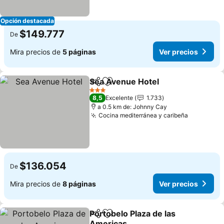
Opción destacada
$149.777
De
Mira precios de
5 páginas
Ver precios
Sea Avenue Hotel
Compartir
Agregar a favoritos
Ver prec
3 Estrellas
8,5
Excelente
1.733
a 0.5 km de: Johnny Cay
Cocina mediterránea y caribeña
Ver preci
$136.054
De
Mira precios de
8 páginas
Ver precios
Portobelo Plaza de las
Compartir
Agregar a favoritos
Americas