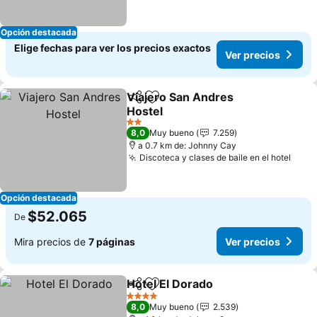
Opción destacada
Elige fechas para ver los precios exactos
Ver precios
Viajero San Andres
Compartir
Agregar a favoritos
Hostel
Ver precios
2 Estrellas
8,0
Muy bueno
7.259
a 0.7 km de: Johnny Cay
Discoteca y clases de baile en el hotel
Ver 
Opción destacada
$52.065
De
Mira precios de
7 páginas
Ver precios
Hotel El Dorado
Compartir
Agregar a favoritos
Ver precio
4 Estrellas
8,0
Muy bueno
2.539