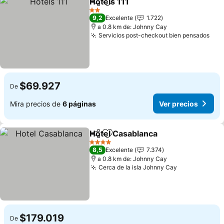
Hotels 111
Compartir
Agregar a favoritos
Ver precios
2 Estrellas
9,2
Excelente
1.722
a 0.8 km de: Johnny Cay
Servicios post-checkout bien pensados
Ver
$69.927
De
Mira precios de
6 páginas
Ver precios
Hotel Casablanca
Compartir
Agregar a favoritos
Ver prec
4 Estrellas
8,5
Excelente
7.374
a 0.8 km de: Johnny Cay
Cerca de la isla Johnny Cay
Ver precios
$179.019
De