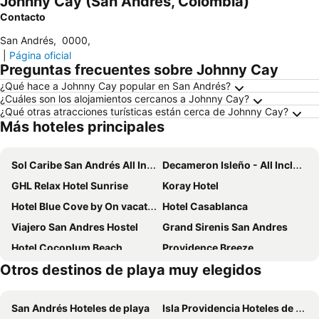
Johnny Cay (San Andrés, Colombia)
Contacto
San Andrés
,
0000
,
|
Página oficial
Preguntas frecuentes sobre Johnny Cay
¿Qué hace a Johnny Cay popular en San Andrés?
¿Cuáles son los alojamientos cercanos a Johnny Cay?
¿Qué otras atracciones turísticas están cerca de Johnny Cay?
Más hoteles principales
Sol Caribe San Andrés All Inclusive
Decameron Isleño - All Inclusive
GHL Relax Hotel Sunrise
Koray Hotel
Hotel Blue Cove by On vacation
Hotel Casablanca
Viajero San Andres Hostel
Grand Sirenis San Andres
Hotel Cocoplum Beach
Providence Breeze
Otros destinos de playa muy elegidos
Hosteria Mar y Sol
Hotel Isla Bonita
Hotel Portofino
Portobelo Plaza de las Americas
San Andrés Hoteles de playa
Isla Providencia Hoteles de playa
Sea Avenue Hotel
Ataraxy Hotel Boutique