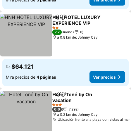
HNH HOTEL LUXURY
Compartir
Agregar a favoritos
EXPERIENCE VIP
Ver precios
2 Estrellas
7,7
Bueno
8
a 0.8 km de: Johnny Cay
$64.121
De
Mira precios de
4 páginas
Ver precios
Hotel Toné by On
Compartir
Agregar a favoritos
vacation
Ver precios
3 Estrellas
6,6
7.292
a 0.2 km de: Johnny Cay
Ubicación frente a la playa con vistas al mar