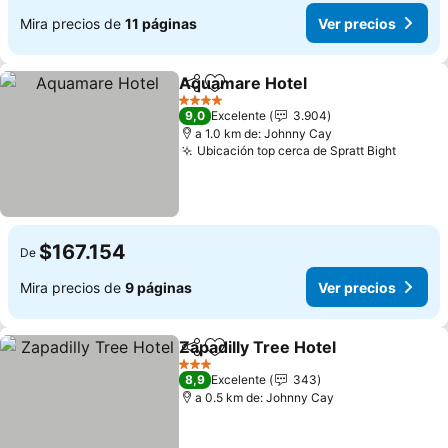
Mira precios de
11 páginas
Ver precios
Aquamare Hotel
Compartir
Agregar a favoritos
Ver preci
4 Estrellas
9,0
Excelente
3.904
a 1.0 km de: Johnny Cay
Ubicación top cerca de Spratt Bight
Ver pr
$167.154
De
Mira precios de
9 páginas
Ver precios
Zapadilly Tree Hotel
Compartir
Agregar a favoritos
Ver pr
3 Estrellas
8,9
Excelente
343
a 0.5 km de: Johnny Cay