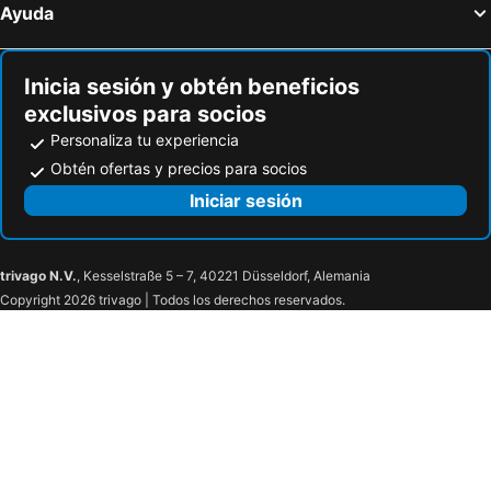
Coral house San Andres
Hotel Tower by On vacation
Ayuda
Hotel Toné by On vacation
Hotel Reina del Mar By Dorado
Hotel Portobelo beach
Hotel Portobelo Convention Center
Inicia sesión y obtén beneficios
Hotel Bahia Sardina
Sukha 1 Su Hogar En Sai
exclusivos para socios
Santa Julia Alojamiento
Hotel Blu Sai
Personaliza tu experiencia
Pretty View Posada
AL HAMRA
Obtén ofertas y precios para socios
Zapadilly Tree Hotel
Hotel Portobelo boulevard
Iniciar sesión
Posada Amaripucci
Inn Bless Aparthotel
Nattivo Collection Hotel
Helena's Place
trivago N.V.
, Kesselstraße 5 – 7, 40221 Düsseldorf, Alemania
Royal Decameron Marazul All Inclusive
Tropical Dreams
Copyright 2026 trivago | Todos los derechos reservados.
Posada Miss Joyce House
Casa Las Palmas Hotel Boutique
La Posada De Lulú
Casa De Polita