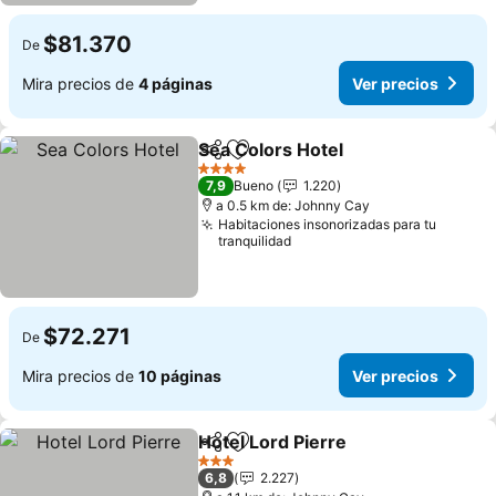
$81.370
De
Mira precios de
4 páginas
Ver precios
Sea Colors Hotel
Compartir
Agregar a favoritos
Ver preci
4 Estrellas
7,9
Bueno
1.220
a 0.5 km de: Johnny Cay
Habitaciones insonorizadas para tu
tranquilidad
$72.271
De
Mira precios de
10 páginas
Ver precios
Hotel Lord Pierre
Compartir
Agregar a favoritos
Ver preci
3 Estrellas
6,8
2.227