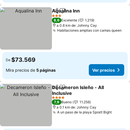
Aqualina Inn
Compartir
Agregar a favoritos
Ver precios
3 Estrellas
8,6
Excelente
1.219
a 0.6 km de: Johnny Cay
Habitaciones amplias con camas queen
Ver
$73.569
De
Mira precios de
5 páginas
Ver precios
Decameron Isleño - All
Compartir
Agregar a favoritos
Inclusive
Ver precios
4 Estrellas
7,9
Bueno
11.256
a 0.1 km de: Johnny Cay
A un paso de la playa Spratt Bight
Ver prec