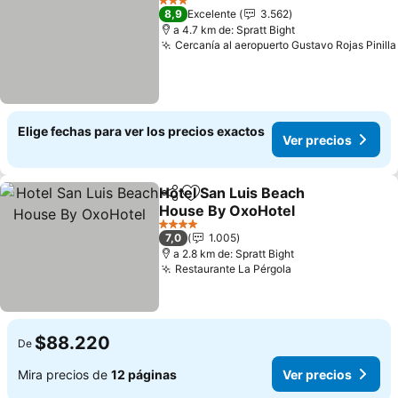
3 Estrellas
8,9
Excelente
3.562
a 4.7 km de: Spratt Bight
Cercanía al aeropuerto Gustavo Rojas Pinilla
Elige fechas para ver los precios exactos
Ver precios
Hotel San Luis Beach
Compartir
Agregar a favoritos
House By OxoHotel
Ver precios
4 Estrellas
7,0
1.005
a 2.8 km de: Spratt Bight
Restaurante La Pérgola
Ver precios
$88.220
De
Mira precios de
12 páginas
Ver precios