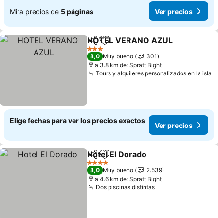
Mira precios de
5 páginas
Ver precios
HOTEL VERANO AZUL
Compartir
Agregar a favoritos
Ver
3 Estrellas
8,0
Muy bueno
301
a 3.8 km de: Spratt Bight
Tours y alquileres personalizados en la isla
V
Elige fechas para ver los precios exactos
Ver precios
Hotel El Dorado
Compartir
Agregar a favoritos
Ver precio
4 Estrellas
8,0
Muy bueno
2.539
a 4.6 km de: Spratt Bight
Dos piscinas distintas
Ver precios