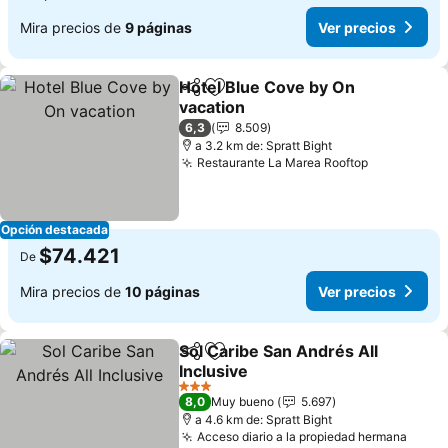
Mira precios de
9 páginas
Ver precios
Hotel Blue Cove by On
Compartir
Agregar a favoritos
vacation
Ver precios
6,3
8.509
a 3.2 km de: Spratt Bight
Restaurante La Marea Rooftop
Ver precio
Opción destacada
$74.421
De
Mira precios de
10 páginas
Ver precios
Sol Caribe San Andrés All
Compartir
Agregar a favoritos
Inclusive
Ver precios
3 Estrellas
8,0
Muy bueno
5.697
a 4.6 km de: Spratt Bight
Acceso diario a la propiedad hermana
Ver p