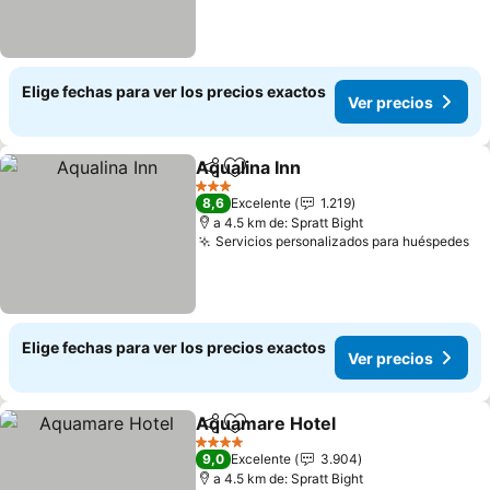
Elige fechas para ver los precios exactos
Ver precios
Aqualina Inn
Compartir
Agregar a favoritos
Ver precios
3 Estrellas
8,6
Excelente
1.219
a 4.5 km de: Spratt Bight
Servicios personalizados para huéspedes
Ve
Elige fechas para ver los precios exactos
Ver precios
Aquamare Hotel
Compartir
Agregar a favoritos
Ver preci
4 Estrellas
9,0
Excelente
3.904
a 4.5 km de: Spratt Bight