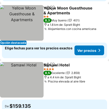
Yellow Moon Guesthouse
Compartir
Agregar a favoritos
& Apartments
Ver precios
2 Estrellas
8,3
Muy bueno
401
a 1.8 km de: Spratt Bight
Alojamientos con cocina americana
Ver pr
Opción destacada
Elige fechas para ver los precios exactos
Ver precios
Samawi Hotel
Compartir
Agregar a favoritos
Ver precios
4 Estrellas
8,5
Excelente
2.859
a 4.4 km de: Spratt Bight
Piscina elevada al aire libre
Ver precios
$159.135
De