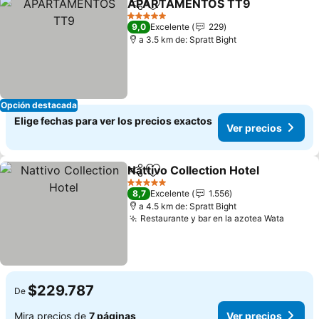
APARTAMENTOS TT9
Compartir
Agregar a favoritos
Ver 
5 Estrellas
9,0
Excelente
229
a 3.5 km de: Spratt Bight
Opción destacada
Elige fechas para ver los precios exactos
Ver precios
Nattivo Collection Hotel
Compartir
Agregar a favoritos
Ve
5 Estrellas
8,7
Excelente
1.556
a 4.5 km de: Spratt Bight
Restaurante y bar en la azotea Wata
Ver pr
$229.787
De
Mira precios de
7 páginas
Ver precios