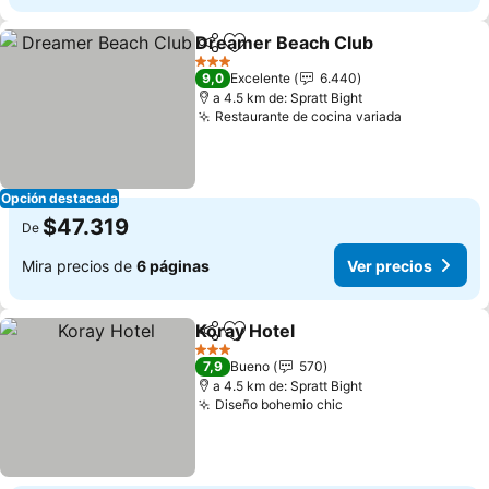
Dreamer Beach Club
Compartir
Agregar a favoritos
Ver p
3 Estrellas
9,0
Excelente
6.440
a 4.5 km de: Spratt Bight
Restaurante de cocina variada
Ver precio
Opción destacada
$47.319
De
Mira precios de
6 páginas
Ver precios
Koray Hotel
Compartir
Agregar a favoritos
Ver precios
3 Estrellas
7,9
Bueno
570
a 4.5 km de: Spratt Bight
Diseño bohemio chic
Ver precios