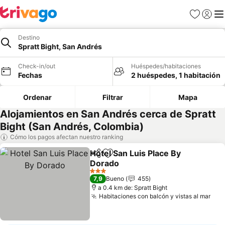
Favoritos
Iniciar 
Me
Destino
Spratt Bight, San Andrés
Check-in/out
Huéspedes/habitaciones
Fechas
2 huéspedes, 1 habitación
Ordenar
Filtrar
Mapa
Alojamientos en San Andrés cerca de Spratt
Bight (San Andrés, Colombia)
Cómo los pagos afectan nuestro ranking
Hotel San Luis Place By
Compartir
Agregar a favoritos
Dorado
Ver precios
3 Estrellas
7,9
Bueno
455
a 0.4 km de: Spratt Bight
Habitaciones con balcón y vistas al mar
Ver