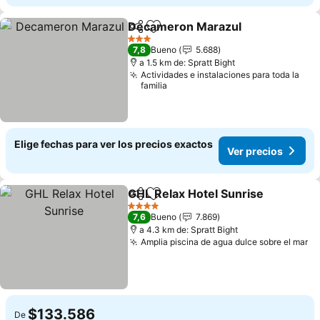
Decameron Marazul
Compartir
Agregar a favoritos
Ver p
3 Estrellas
7,8
Bueno
5.688
a 1.5 km de: Spratt Bight
Actividades e instalaciones para toda la
familia
Elige fechas para ver los precios exactos
Ver precios
GHL Relax Hotel Sunrise
Compartir
Agregar a favoritos
Ve
4 Estrellas
7,6
Bueno
7.869
a 4.3 km de: Spratt Bight
Amplia piscina de agua dulce sobre el mar
Ve
$133.586
De