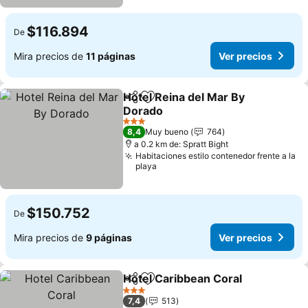
$116.894
De
Mira precios de
11 páginas
Ver precios
Hotel Reina del Mar By
Compartir
Agregar a favoritos
Dorado
Ver precios
3 Estrellas
8,4
Muy bueno
764
a 0.2 km de: Spratt Bight
Habitaciones estilo contenedor frente a la
playa
$150.752
De
Mira precios de
9 páginas
Ver precios
Hotel Caribbean Coral
Compartir
Agregar a favoritos
Ver 
3 Estrellas
7,4
513