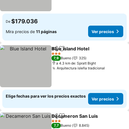
$179.036
De
Mira precios de
11 páginas
Ver precios
Blue Island Hotel
Compartir
Agregar a favoritos
Ver preci
3 Estrellas
7,9
Bueno
325
a 4.3 km de: Spratt Bight
Arquitectura isleña tradicional
Ver precio
Elige fechas para ver los precios exactos
Ver precios
Decameron San Luis
Compartir
Agregar a favoritos
Ver p
3 Estrellas
7,7
Bueno
8.845