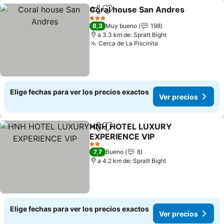
Coral house San Andres
Compartir
Agregar a favoritos
Ve
3 Estrellas
8,3
Muy bueno
198
a 3.3 km de: Spratt Bight
Cerca de La Piscinita
Ver precios
Elige fechas para ver los precios exactos
Ver precios
HNH HOTEL LUXURY
Compartir
Agregar a favoritos
EXPERIENCE VIP
Ver precios
2 Estrellas
7,7
Bueno
8
a 4.2 km de: Spratt Bight
Elige fechas para ver los precios exactos
Ver precios