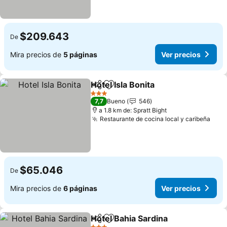
$209.643
De
Mira precios de
5 páginas
Ver precios
Hotel Isla Bonita
Compartir
Agregar a favoritos
Ver precio
3 Estrellas
7,7
Bueno
546
a 1.8 km de: Spratt Bight
Restaurante de cocina local y caribeña
Ver 
$65.046
De
Mira precios de
6 páginas
Ver precios
Hotel Bahia Sardina
Compartir
Agregar a favoritos
Ver pr