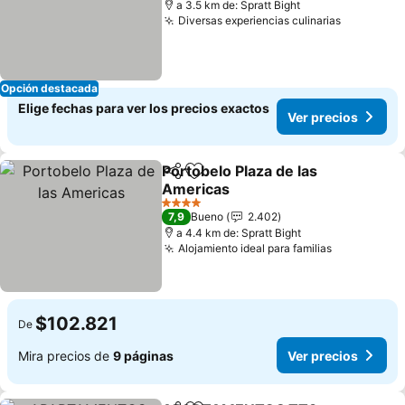
a 3.5 km de: Spratt Bight
Diversas experiencias culinarias
Ver preci
Opción destacada
Elige fechas para ver los precios exactos
Ver precios
Portobelo Plaza de las
Compartir
Agregar a favoritos
Americas
Ver precios
4 Estrellas
7,9
Bueno
2.402
a 4.4 km de: Spratt Bight
Alojamiento ideal para familias
Ver precio
$102.821
De
Mira precios de
9 páginas
Ver precios