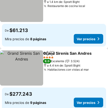
a 1.4 km de: Spratt Bight
Restaurante de cocina local
Ver precios
$61.213
De
Mira precios de
8 páginas
Ver precios
Grand Sirenis San Andres
Compartir
Agregar a favoritos
4 Estrellas
9,0
Excelente
3.524
a 4.4 km de: Spratt Bight
Habitaciones con vistas al mar
Ver precio
$277.243
De
Mira precios de
9 páginas
Ver precios