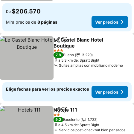
$206.570
De
Mira precios de
8 páginas
Ver precios
Le Castel Blanc Hotel
Compartir
Agregar a favoritos
Boutique
Ver precios
3 Estrellas
7,8
Bueno
3.229
a 5.3 km de: Spratt Bight
Suites amplias con mobiliario moderno
Ver 
Elige fechas para ver los precios exactos
Ver precios
Hotels 111
Compartir
Agregar a favoritos
Ver precios
2 Estrellas
9,2
Excelente
1.722
a 4.5 km de: Spratt Bight
Servicios post-checkout bien pensados
Ver