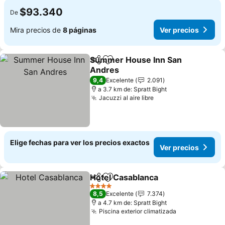
$93.340
De
Mira precios de
8 páginas
Ver precios
Summer House Inn San
Compartir
Agregar a favoritos
Andres
Ver precios
9,4
Excelente
2.091
a 3.7 km de: Spratt Bight
Jacuzzi al aire libre
Ver precios
Elige fechas para ver los precios exactos
Ver precios
Hotel Casablanca
Compartir
Agregar a favoritos
Ver prec
4 Estrellas
8,5
Excelente
7.374
a 4.7 km de: Spratt Bight
Piscina exterior climatizada
Ver precios