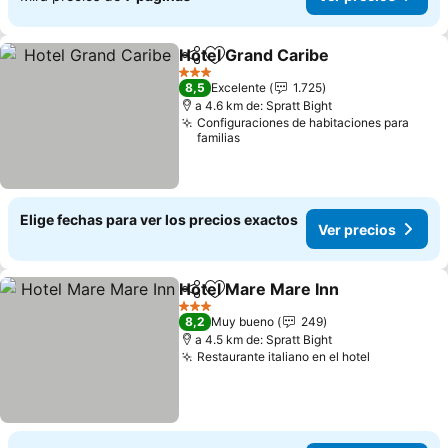
Hotel Grand Caribe
Compartir
Agregar a favoritos
Ver pre
3 Estrellas
8,5
Excelente
1.725
a 4.6 km de: Spratt Bight
Configuraciones de habitaciones para
familias
Elige fechas para ver los precios exactos
Ver precios
Hotel Mare Mare Inn
Compartir
Agregar a favoritos
Ver p
3 Estrellas
8,2
Muy bueno
249
a 4.5 km de: Spratt Bight
Restaurante italiano en el hotel
Ver precio