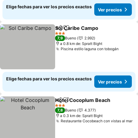
Elige fechas para ver los precios exactos
Ver precios
Sol Caribe Campo
Compartir
Agregar a favoritos
Ver prec
3 Estrellas
7,9
Bueno
2.992
a 0.8 km de: Spratt Bight
Piscina estilo laguna con tobogán
Ver prec
Elige fechas para ver los precios exactos
Ver precios
Hotel Cocoplum Beach
Compartir
Agregar a favoritos
Ver
3 Estrellas
7,8
Bueno
4.377
a 0.3 km de: Spratt Bight
Restaurante Cocobeach con vistas al mar
Ve