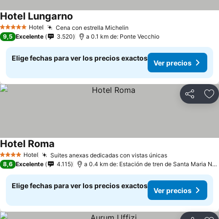
Hotel Lungarno
Hotel
Cena con estrella Michelin
5 Estrellas
9,5
Excelente
3.520
a 0.1 km de: Ponte Vecchio
Elige fechas para ver los precios exactos
Ver precios
Compartir
Ag
Hotel Roma
Hotel
Suites anexas dedicadas con vistas únicas
4 Estrellas
8,6
Excelente
4.115
a 0.4 km de: Estación de tren de Santa Maria Novella
Elige fechas para ver los precios exactos
Ver precios