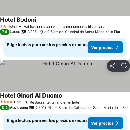
Hotel Bodoni
Hotel
Habitaciones con vistas a monumentos históricos
2 Estrellas
7,8
Bueno
8.725
a 0.6 km de: Catedral de Santa María de la Flor
Elige fechas para ver los precios exactos
Ver precios
Compartir
Ag
Hotel Ginori Al Duomo
Hotel
Restaurante italiano en el hotel
4 Estrellas
8,4
Muy bueno
2.701
a 0.3 km de: Catedral de Santa María de la Flor
Elige fechas para ver los precios exactos
Ver precios