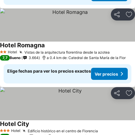
Compartir
Ag
Hotel Romagna
Hotel
Vistas de la arquitectura florentina desde la azotea
2 Estrellas
7,7
Bueno
3.664
a 0.4 km de: Catedral de Santa María de la Flor
Elige fechas para ver los precios exactos
Ver precios
Compartir
Ag
Hotel City
Hotel
Edificio histórico en el centro de Florencia
3 Estrellas