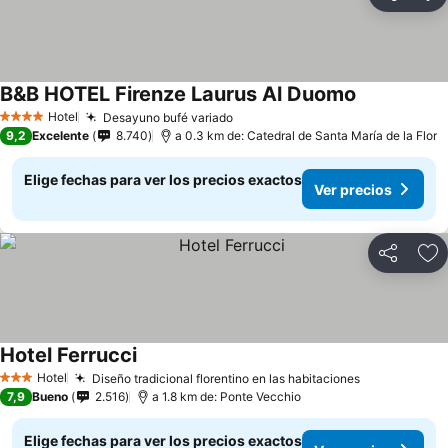
Compartir
Ag
B&B HOTEL Firenze Laurus Al Duomo
Hotel
Desayuno bufé variado
4 Estrellas
9,2
Excelente
8.740
a 0.3 km de: Catedral de Santa María de la Flor
Elige fechas para ver los precios exactos
Ver precios
Compartir
Ag
Hotel Ferrucci
Hotel
Diseño tradicional florentino en las habitaciones
3 Estrellas
7,9
Bueno
2.516
a 1.8 km de: Ponte Vecchio
Elige fechas para ver los precios exactos