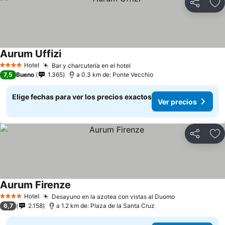
Compartir
Ag
Aurum Uffizi
Hotel
Bar y charcutería en el hotel
4 Estrellas
7,5
Bueno
1.365
a 0.3 km de: Ponte Vecchio
Elige fechas para ver los precios exactos
Ver precios
Compartir
Ag
Aurum Firenze
Hotel
Desayuno en la azotea con vistas al Duomo
4 Estrellas
6,7
2.158
a 1.2 km de: Plaza de la Santa Cruz