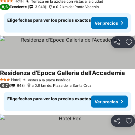
Hotel
Terraza en la azotea con vistas a la ciudad
4 Estrellas
8,6
Excelente
3.949
a 0.2 km de: Ponte Vecchio
Elige fechas para ver los precios exactos
Ver precios
Compartir
Ag
Residenza d'Epoca Galleria dell'Accademia
Hotel
Vistas a la plaza histórica
3 Estrellas
6,7
648
a 0.9 km de: Plaza de la Santa Cruz
Elige fechas para ver los precios exactos
Ver precios
Compartir
Ag