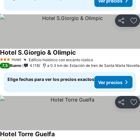
Ver precios
Compartir
Ag
Hotel S.Giorgio & Olimpic
Hotel
Edificio histórico con encanto rústico
3 Estrellas
7,5
Bueno
4.118
a 0.3 km de: Estación de tren de Santa Maria Novella
Elige fechas para ver los precios exactos
Ver precios
Compartir
Ag
Hotel Torre Guelfa