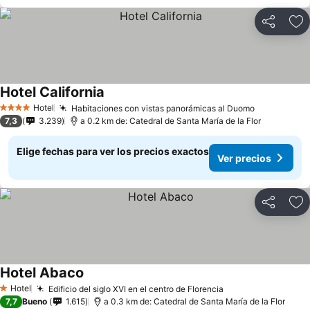
Compartir
Ag
Hotel California
Hotel
Habitaciones con vistas panorámicas al Duomo
4 Estrellas
7,3
3.239
a 0.2 km de: Catedral de Santa María de la Flor
Elige fechas para ver los precios exactos
Ver precios
Compartir
Ag
Hotel Abaco
Hotel
Edificio del siglo XVI en el centro de Florencia
1 Estrellas
7,7
Bueno
1.615
a 0.3 km de: Catedral de Santa María de la Flor