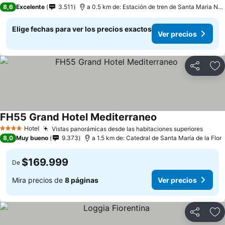
4 Estrellas
8,6
Excelente
3.511
a 0.5 km de: Estación de tren de Santa Maria Novella
Elige fechas para ver los precios exactos
Ver precios
Compartir
Ag
FH55 Grand Hotel Mediterraneo
Hotel
Vistas panorámicas desde las habitaciones superiores
4 Estrellas
8,0
Muy bueno
9.373
a 1.5 km de: Catedral de Santa María de la Flor
$169.999
De
Mira precios de
8 páginas
Ver precios
Compartir
Ag