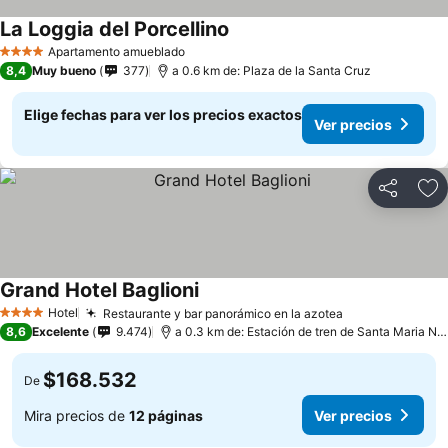
La Loggia del Porcellino
Apartamento amueblado
4 Estrellas
8,4
Muy bueno
377
a 0.6 km de: Plaza de la Santa Cruz
Elige fechas para ver los precios exactos
Ver precios
Compartir
Ag
Grand Hotel Baglioni
Hotel
Restaurante y bar panorámico en la azotea
4 Estrellas
8,6
Excelente
9.474
a 0.3 km de: Estación de tren de Santa Maria Novella
$168.532
De
Mira precios de
12 páginas
Ver precios