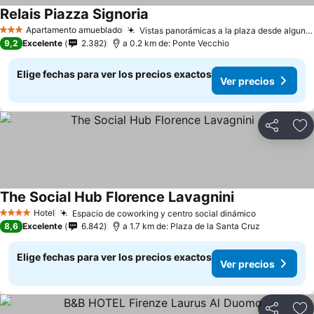
Relais Piazza Signoria
Apartamento amueblado
Vistas panorámicas a la plaza desde algunas habitaciones
3 Estrellas
9,2
Excelente
2.382
a 0.2 km de: Ponte Vecchio
Elige fechas para ver los precios exactos
Ver precios
Compartir
Ag
The Social Hub Florence Lavagnini
Hotel
Espacio de coworking y centro social dinámico
4 Estrellas
8,6
Excelente
6.842
a 1.7 km de: Plaza de la Santa Cruz
Elige fechas para ver los precios exactos
Ver precios