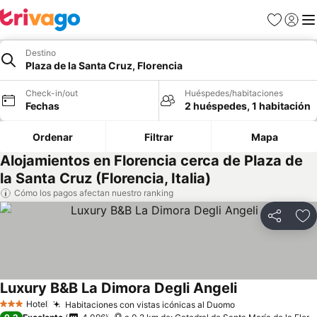
Favoritos
Iniciar 
Me
Destino
Plaza de la Santa Cruz, Florencia
Check-in/out
Huéspedes/habitaciones
Fechas
2 huéspedes, 1 habitación
Ordenar
Filtrar
Mapa
Alojamientos en Florencia cerca de Plaza de
la Santa Cruz (Florencia, Italia)
Cómo los pagos afectan nuestro ranking
Compartir
Ag
Luxury B&B La Dimora Degli Angeli
Hotel
Habitaciones con vistas icónicas al Duomo
3 Estrellas