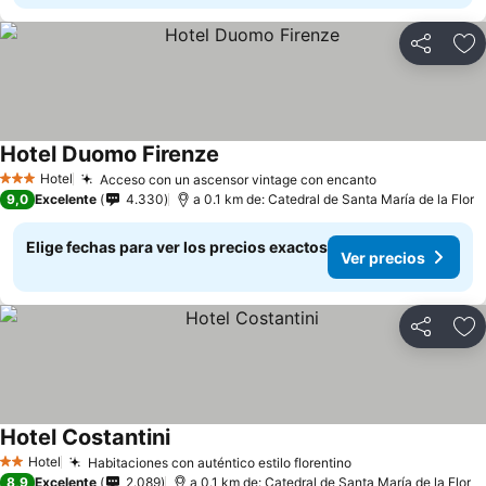
Compartir
Ag
Hotel Duomo Firenze
Hotel
Acceso con un ascensor vintage con encanto
3 Estrellas
9,0
Excelente
4.330
a 0.1 km de: Catedral de Santa María de la Flor
Elige fechas para ver los precios exactos
Ver precios
Compartir
Ag
Hotel Costantini
Hotel
Habitaciones con auténtico estilo florentino
2 Estrellas
8,9
Excelente
2.089
a 0.1 km de: Catedral de Santa María de la Flor