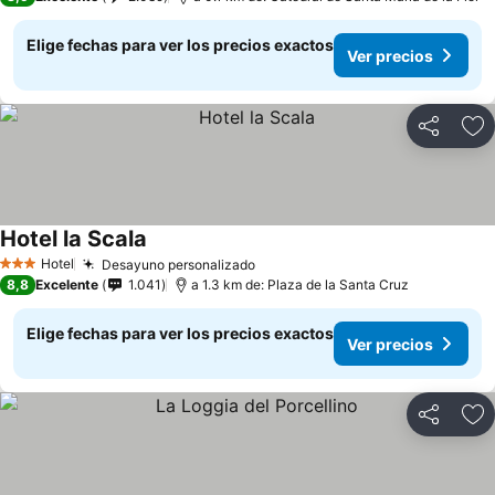
Elige fechas para ver los precios exactos
Ver precios
Compartir
Ag
Hotel la Scala
Hotel
Desayuno personalizado
3 Estrellas
8,8
Excelente
1.041
a 1.3 km de: Plaza de la Santa Cruz
Elige fechas para ver los precios exactos
Ver precios
Compartir
Ag