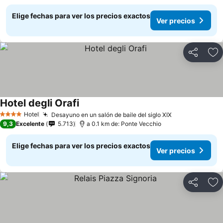
Elige fechas para ver los precios exactos
Ver precios
Compartir
Ag
Hotel degli Orafi
Hotel
Desayuno en un salón de baile del siglo XIX
4 Estrellas
9,3
Excelente
5.713
a 0.1 km de: Ponte Vecchio
Elige fechas para ver los precios exactos
Ver precios
Compartir
Ag