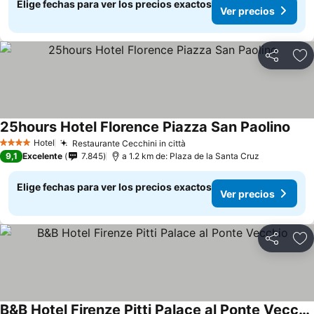
Elige fechas para ver los precios exactos
Ver precios
Compartir
Ag
25hours Hotel Florence Piazza San Paolino
Hotel
Restaurante Cecchini in città
4 Estrellas
9,1
Excelente
7.845
a 1.2 km de: Plaza de la Santa Cruz
Elige fechas para ver los precios exactos
Ver precios
Compartir
Ag
B&B Hotel Firenze Pitti Palace al Ponte Vecchio