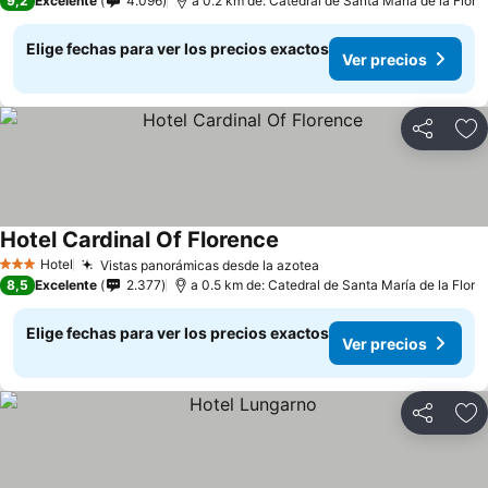
9,2
Excelente
4.096
a 0.2 km de: Catedral de Santa María de la Flor
Elige fechas para ver los precios exactos
Ver precios
Compartir
Ag
Hotel Cardinal Of Florence
Hotel
Vistas panorámicas desde la azotea
3 Estrellas
8,5
Excelente
2.377
a 0.5 km de: Catedral de Santa María de la Flor
Elige fechas para ver los precios exactos
Ver precios
Compartir
Ag