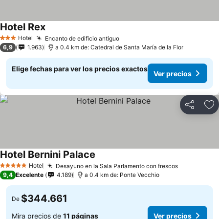
Hotel Rex
Hotel
Encanto de edificio antiguo
3 Estrellas
6,9
1.963
a 0.4 km de: Catedral de Santa María de la Flor
Elige fechas para ver los precios exactos
Ver precios
Compartir
Ag
Hotel Bernini Palace
Hotel
Desayuno en la Sala Parlamento con frescos
5 Estrellas
9,4
Excelente
4.189
a 0.4 km de: Ponte Vecchio
$344.661
De
Mira precios de
11 páginas
Ver precios