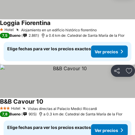
Loggia Fiorentina
Hotel
Alojamiento en un edificio histórico florentino
1 Estrellas
7,5
Bueno
2.861
a 0.6 km de: Catedral de Santa María de la Flor
Elige fechas para ver los precios exactos
Ver precios
Compartir
Ag
B&B Cavour 10
Hotel
Vistas directas al Palacio Medici Riccardi
3 Estrellas
7,8
Bueno
905
a 0.3 km de: Catedral de Santa María de la Flor
Elige fechas para ver los precios exactos
Ver precios