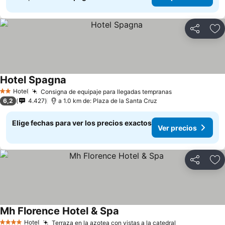
Compartir
Ag
Hotel Spagna
Hotel
Consigna de equipaje para llegadas tempranas
2 Estrellas
6,2
4.427
a 1.0 km de: Plaza de la Santa Cruz
Elige fechas para ver los precios exactos
Ver precios
Compartir
Ag
Mh Florence Hotel & Spa
Hotel
Terraza en la azotea con vistas a la catedral