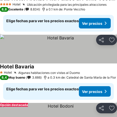
Hotel
Ubicación privilegiada para las principales atracciones
4 Estrellas
8,8
Excelente
8.834
a 0.1 km de: Ponte Vecchio
Elige fechas para ver los precios exactos
Ver precios
Compartir
Ag
Hotel Bavaria
Hotel
Algunas habitaciones con vistas al Duomo
1 Estrellas
8,4
Muy bueno
3.666
a 0.3 km de: Catedral de Santa María de la Flor
Elige fechas para ver los precios exactos
Ver precios
Opción destacada
Compartir
Ag