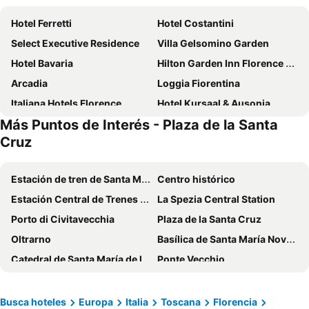
Hotel Ferretti
Hotel Costantini
Select Executive Residence
Villa Gelsomino Garden
Hotel Bavaria
Hilton Garden Inn Florence Novoli
Arcadia
Loggia Fiorentina
Italiana Hotels Florence
Hotel Kursaal & Ausonia
Más Puntos de Interés - Plaza de la Santa
Hotel Nuova Italia
Hotel Lungarno
Cruz
Villa La Stella
Palazzo Alfieri
Hotel S.Giorgio & Olimpic
Hotel Rex
Estación de tren de Santa Maria Novella
Centro histórico
c-hotels Ambasciatori
UNA Hotels Vittoria Firenze
Estación Central de Trenes de Bolonia
La Spezia Central Station
Hotel Delle Nazioni
Soggiorno Primavera
Porto di Civitavecchia
Plaza de la Santa Cruz
Hotel De La Ville
Strozzi Palace Hotel
Oltrarno
Basílica de Santa María Novella
Aurum Firenze
Grand Hotel Baglioni
Catedral de Santa María de la Flor
Ponte Vecchio
Real
B&B HOTEL Firenze Laurus Al Duomo
Teatro del Silenzio
La Torre Inclinada de Pisa
Hotel Luxor Florence
Hotel Bodoni
Cosmoprof
Basílica de San Fracisco de Asís
Busca hoteles
Europa
Italia
Toscana
Florencia
Hotel Atlantic Palace
Hotel Maxim Axial