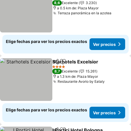
3 Estrellas
8,6
Excelente
3.230
a 0.5 km de: Plaza Mayor
Terraza panorámica en la azotea
Elige fechas para ver los precios exactos
Ver precios
Starhotels Excelsior
Compartir
Agregar a favoritos
4 Estrellas
8,7
Excelente
15.261
a 1.3 km de: Plaza Mayor
Restaurante Avorio by Eataly
Elige fechas para ver los precios exactos
Ver precios
I Portici Hotel Bologna