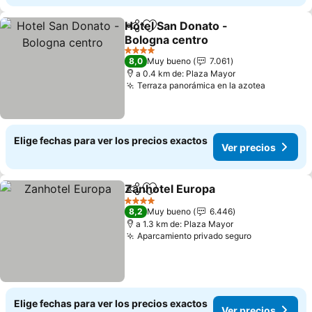
Hotel San Donato -
Compartir
Agregar a favoritos
Bologna centro
4 Estrellas
8,0
Muy bueno
7.061
a 0.4 km de: Plaza Mayor
Terraza panorámica en la azotea
Elige fechas para ver los precios exactos
Ver precios
Zanhotel Europa
Compartir
Agregar a favoritos
4 Estrellas
8,2
Muy bueno
6.446
a 1.3 km de: Plaza Mayor
Aparcamiento privado seguro
Elige fechas para ver los precios exactos
Ver precios