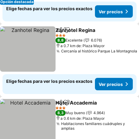
Opción destacada
Elige fechas para ver los precios exactos
Ver precios
Zanhotel Regina
Compartir
Agregar a favoritos
3 Estrellas
8,8
Excelente
6.076
a 0.7 km de: Plaza Mayor
Cercanía al histórico Parque La Montagnola
Elige fechas para ver los precios exactos
Ver precios
Hotel Accademia
Compartir
Agregar a favoritos
3 Estrellas
8,3
Muy bueno
4.964
a 0.6 km de: Plaza Mayor
Habitaciones familiares cuádruples y
amplias