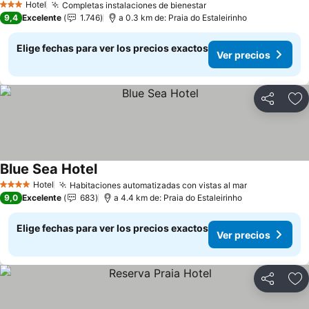
Hotel
Completas instalaciones de bienestar
3 Estrellas
9,4
Excelente
1.746
a 0.3 km de: Praia do Estaleirinho
Elige fechas para ver los precios exactos
Ver precios
Compartir
Ag
Blue Sea Hotel
Hotel
Habitaciones automatizadas con vistas al mar
4 Estrellas
9,0
Excelente
683
a 4.4 km de: Praia do Estaleirinho
Elige fechas para ver los precios exactos
Ver precios
Compartir
Ag