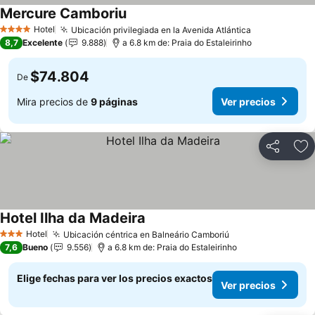
Mercure Camboriu
Hotel
Ubicación privilegiada en la Avenida Atlántica
4 Estrellas
8,7
Excelente
9.888
a 6.8 km de: Praia do Estaleirinho
$74.804
De
Mira precios de
9 páginas
Ver precios
Compartir
Ag
Hotel Ilha da Madeira
Hotel
Ubicación céntrica en Balneário Camboriú
3 Estrellas
7,6
Bueno
9.556
a 6.8 km de: Praia do Estaleirinho
Elige fechas para ver los precios exactos
Ver precios