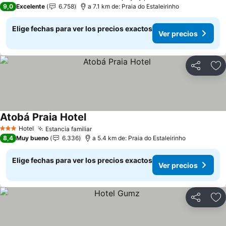
3 Estrellas
9,0
Excelente
6.758
a 7.1 km de: Praia do Estaleirinho
Elige fechas para ver los precios exactos
Ver precios
Compartir
Ag
Atobá Praia Hotel
Hotel
Estancia familiar
3 Estrellas
8,4
Muy bueno
6.336
a 5.4 km de: Praia do Estaleirinho
Elige fechas para ver los precios exactos
Ver precios
Compartir
Ag