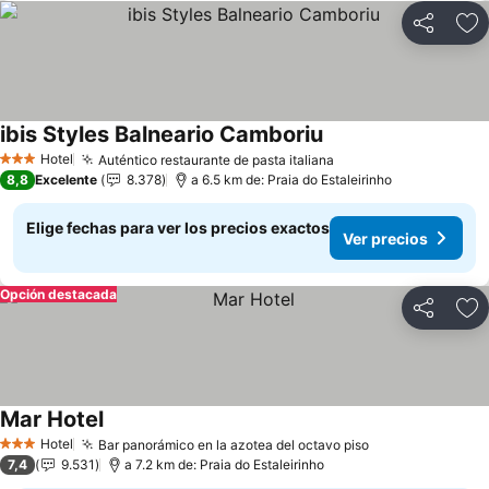
Compartir
Ag
ibis Styles Balneario Camboriu
Hotel
Auténtico restaurante de pasta italiana
3 Estrellas
8,8
Excelente
8.378
a 6.5 km de: Praia do Estaleirinho
Elige fechas para ver los precios exactos
Ver precios
Opción destacada
Compartir
Ag
Mar Hotel
Hotel
Bar panorámico en la azotea del octavo piso
3 Estrellas
7,4
9.531
a 7.2 km de: Praia do Estaleirinho