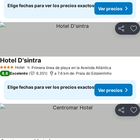
Elige fechas para ver los precios exactos
Ver precios
Compartir
Ag
Hotel D'sintra
Hotel
Primera línea de playa en la Avenida Atlántica
4 Estrellas
8,6
Excelente
6.351
a 7.6 km de: Praia do Estaleirinho
Elige fechas para ver los precios exactos
Ver precios
Compartir
Ag