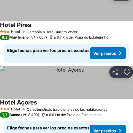
Hotel Pires
Hotel
Cercanía a Beto Carrero World
3 Estrellas
8,2
Muy bueno
7.607
a 6.7 km de: Praia do Estaleirinho
Elige fechas para ver los precios exactos
Ver precios
Compartir
Ag
Hotel Açores
Hotel
Características tradicionales de las habitaciones
3 Estrellas
7,7
Bueno
8.490
a 6.6 km de: Praia do Estaleirinho
Elige fechas para ver los precios exactos
Ver precios