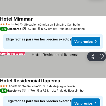
Hotel Miramar
Hotel
Ubicación céntrica en Balneário Camboriú
4 Estrellas
8,6
Excelente
5.289
a 6.7 km de: Praia do Estaleirinho
Elige fechas para ver los precios exactos
Ver precios
Opción destacada
Compartir
Ag
Hotel Residencial Itapema
Apartamento amueblado
Sala de juegos familiar
3 Estrellas
8,6
Excelente
1.179
a 7.5 km de: Praia do Estaleirinho
Elige fechas para ver los precios exactos
Ver precios