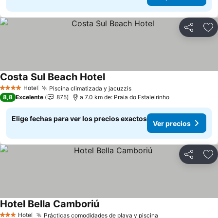
Compartir
Ag
Costa Sul Beach Hotel
Hotel
Piscina climatizada y jacuzzis
4 Estrellas
8,8
Excelente
875
a 7.0 km de: Praia do Estaleirinho
Elige fechas para ver los precios exactos
Ver precios
Compartir
Ag
Hotel Bella Camboriú
Hotel
Prácticas comodidades de playa y piscina