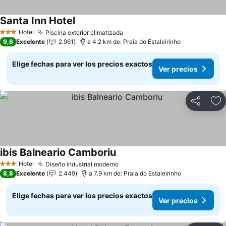
Santa Inn Hotel
Hotel
Piscina exterior climatizada
3 Estrellas
9,6
Excelente
2.961
a 4.2 km de: Praia do Estaleirinho
Elige fechas para ver los precios exactos
Ver precios
Compartir
Ag
ibis Balneario Camboriu
Hotel
Diseño industrial moderno
3 Estrellas
8,8
Excelente
2.449
a 7.9 km de: Praia do Estaleirinho
Elige fechas para ver los precios exactos
Ver precios