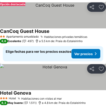
Opción destacada
Compartir
Ag
CanCoq Guest House
Apartamento amueblado
Habitaciones privadas temáticas
2 Estrellas
8,6
Excelente
497
a 5.5 km de: Praia do Estaleirinho
Elige fechas para ver los precios exactos
Ver precios
Compartir
Ag
Hotel Genova
Hotel
Habitaciones con vistas al mar
3 Estrellas
8,3
Muy bueno
1.511
a 4.8 km de: Praia do Estaleirinho