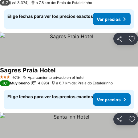
6,7
3.374
a 7.8 km de: Praia do Estaleirinho
Elige fechas para ver los precios exactos
Ver precios
Compartir
Ag
Sagres Praia Hotel
Hotel
Aparcamiento privado en el hotel
3 Estrellas
8,1
Muy bueno
4.896
a 6.7 km de: Praia do Estaleirinho
Elige fechas para ver los precios exactos
Ver precios
Compartir
Ag