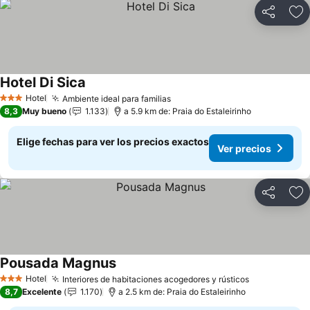
Compartir
Ag
Hotel Di Sica
Hotel
Ambiente ideal para familias
3 Estrellas
8,3
Muy bueno
1.133
a 5.9 km de: Praia do Estaleirinho
Elige fechas para ver los precios exactos
Ver precios
Compartir
Ag
Pousada Magnus
Hotel
Interiores de habitaciones acogedores y rústicos
3 Estrellas
8,7
Excelente
1.170
a 2.5 km de: Praia do Estaleirinho