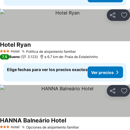
Compartir
Ag
Hotel Ryan
Hotel
Política de alojamiento familiar
3 Estrellas
7,5
Bueno
3.123
a 6.7 km de: Praia do Estaleirinho
Elige fechas para ver los precios exactos
Ver precios
Compartir
Ag
HANNA Balneário Hotel
Hotel
Opciones de alojamiento familiar
3 Estrellas