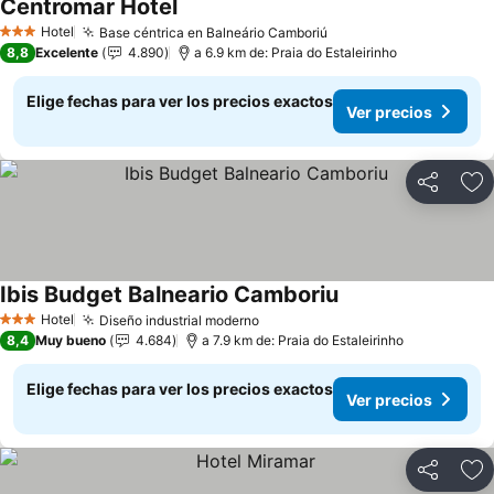
Centromar Hotel
Hotel
Base céntrica en Balneário Camboriú
3 Estrellas
8,8
Excelente
4.890
a 6.9 km de: Praia do Estaleirinho
Elige fechas para ver los precios exactos
Ver precios
Compartir
Ag
Ibis Budget Balneario Camboriu
Hotel
Diseño industrial moderno
3 Estrellas
8,4
Muy bueno
4.684
a 7.9 km de: Praia do Estaleirinho
Elige fechas para ver los precios exactos
Ver precios
Compartir
Ag