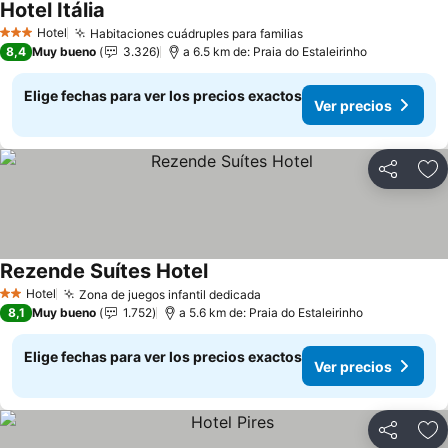
Hotel Itália
Hotel
Habitaciones cuádruples para familias
3 Estrellas
8,4
Muy bueno
3.326
a 6.5 km de: Praia do Estaleirinho
Elige fechas para ver los precios exactos
Ver precios
Compartir
Ag
Rezende Suítes Hotel
Hotel
Zona de juegos infantil dedicada
2 Estrellas
8,1
Muy bueno
1.752
a 5.6 km de: Praia do Estaleirinho
Elige fechas para ver los precios exactos
Ver precios
Compartir
Ag