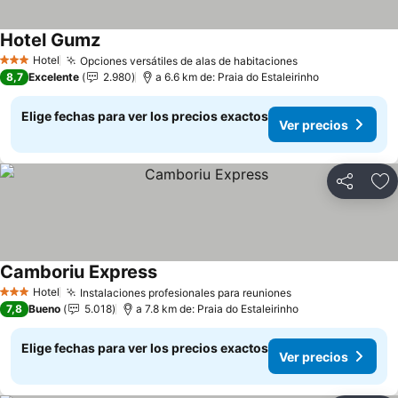
Hotel Gumz
Hotel
Opciones versátiles de alas de habitaciones
3 Estrellas
8,7
Excelente
2.980
a 6.6 km de: Praia do Estaleirinho
Elige fechas para ver los precios exactos
Ver precios
Compartir
Ag
Camboriu Express
Hotel
Instalaciones profesionales para reuniones
3 Estrellas
7,8
Bueno
5.018
a 7.8 km de: Praia do Estaleirinho
Elige fechas para ver los precios exactos
Ver precios