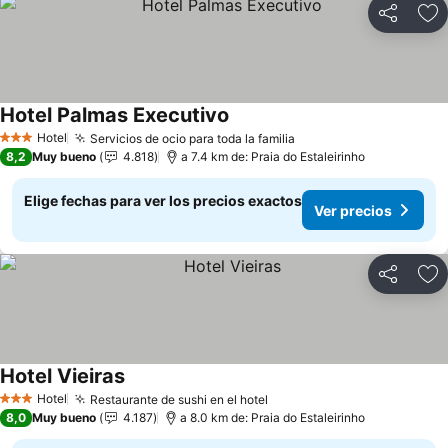
Compartir
Ag
Hotel Palmas Executivo
Hotel
Servicios de ocio para toda la familia
3 Estrellas
8,2
Muy bueno
4.818
a 7.4 km de: Praia do Estaleirinho
Elige fechas para ver los precios exactos
Ver precios
Compartir
Ag
Hotel Vieiras
Hotel
Restaurante de sushi en el hotel
3 Estrellas
8,0
Muy bueno
4.187
a 8.0 km de: Praia do Estaleirinho