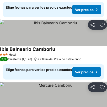
Elige fechas para ver los precios exactos
Ver precios
Compartir
Ag
Ibis Balneario Camboriu
Hotel
3 Estrellas
9,5
Excelente
28
a 7.8 km de: Praia do Estaleirinho
Elige fechas para ver los precios exactos
Ver precios
Compartir
Ag