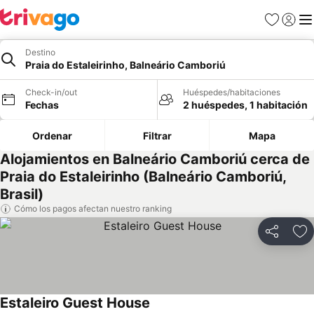
Favoritos
Iniciar 
Me
Destino
Praia do Estaleirinho, Balneário Camboriú
Check-in/out
Huéspedes/habitaciones
Fechas
2 huéspedes, 1 habitación
Ordenar
Filtrar
Mapa
Alojamientos en Balneário Camboriú cerca de
Praia do Estaleirinho (Balneário Camboriú,
Brasil)
Cómo los pagos afectan nuestro ranking
Compartir
Ag
Estaleiro Guest House