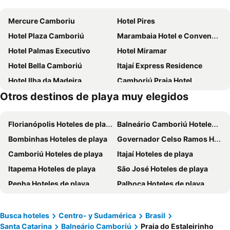
Mercure Camboriu
Hotel Pires
Hotel Plaza Camboriú
Marambaia Hotel e Convenções
Hotel Palmas Executivo
Hotel Miramar
Hotel Bella Camboriú
Itajaí Express Residence
Hotel Ilha da Madeira
Camboriú Praia Hotel
Otros destinos de playa muy elegidos
Hotel Rosenbrock
Hotel Sibara Spa & Convenções
Hotel Açores
Hotel Rieger
Florianópolis Hoteles de playa
Balneário Camboriú Hoteles de playa
Hamburgo Palace Hotel
Hotel Gumz
Bombinhas Hoteles de playa
Governador Celso Ramos Hoteles de playa
Mar Hotel
Hotel D'sintra
Camboriú Hoteles de playa
Itajaí Hoteles de playa
ibis Styles Balneario Camboriu
HANNA Balneário Hotel
Itapema Hoteles de playa
São José Hoteles de playa
Hotel das Américas
Atobá Praia Hotel
Penha Hoteles de playa
Palhoça Hoteles de playa
Hotel Marimar The Place
Hotel Ryan
Blumenau Hoteles de playa
Porto Belo Hoteles de playa
Arco do Sol Park Hotel
Sagres Praia Hotel
Joinville Hoteles de playa
Navegantes Hoteles de playa
Hotel do Bosque
Hotel Visual
Busca hoteles
Centro- y Sudamérica
Brasil
Santa Catarina
Balneário Camboriú
Praia do Estaleirinho
Biguaçu Hoteles de playa
Gaspar Hoteles de playa
HM Hotel
Hotel Itália