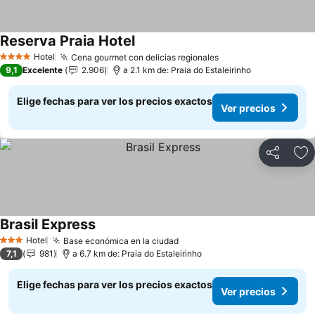
Reserva Praia Hotel
Hotel
Cena gourmet con delicias regionales
4 Estrellas
9,1
Excelente
2.906
a 2.1 km de: Praia do Estaleirinho
Elige fechas para ver los precios exactos
Ver precios
Compartir
Ag
Brasil Express
Hotel
Base económica en la ciudad
3 Estrellas
7,1
981
a 6.7 km de: Praia do Estaleirinho
Elige fechas para ver los precios exactos
Ver precios