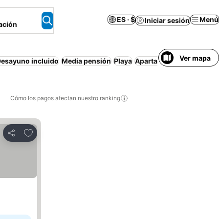
ES · $
Menú
Iniciar sesión
ación
Ver mapa
esayuno incluido
Media pensión
Playa
Apartamento amueblado
Cómo los pagos afectan nuestro ranking
Agregar a favoritos
Compartir