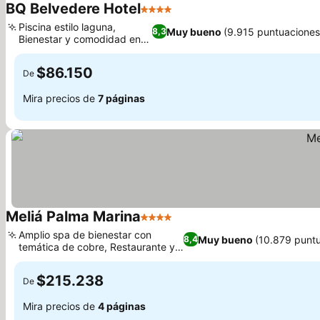
BQ Belvedere Hotel
4 Estrellas
Piscina estilo laguna,
Muy bueno
(9.915 puntuaciones
8,3
Bienestar y comodidad en el
hotel
$86.150
De
Mira precios de
7 páginas
Meliá Palma Marina
4 Estrellas
Amplio spa de bienestar con
Muy bueno
(10.879 punt
8,4
temática de cobre, Restaurante y
tienda Arado
$215.238
De
Mira precios de
4 páginas