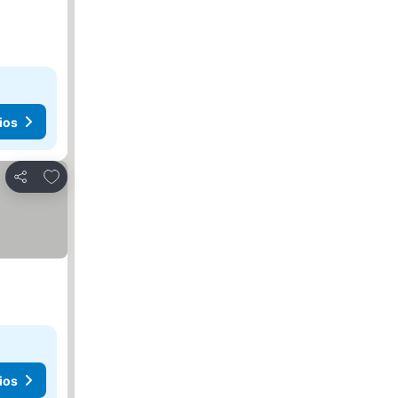
ios
Agregar a favoritos
Compartir
ios