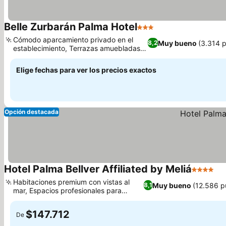
Belle Zurbarán Palma Hotel
3 Estrellas
Cómodo aparcamiento privado en el
Muy bueno
(3.314 
8,2
establecimiento, Terrazas amuebladas
con vistas al mar
Elige fechas para ver los precios exactos
Opción destacada
Hotel Palma Bellver Affiliated by Meliá
4 Estrell
Habitaciones premium con vistas al
Muy bueno
(12.586 p
8,1
mar, Espacios profesionales para
eventos y reuniones
$147.712
De