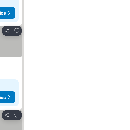
ios
Agregar a favoritos
Compartir
ios
Agregar a favoritos
Compartir