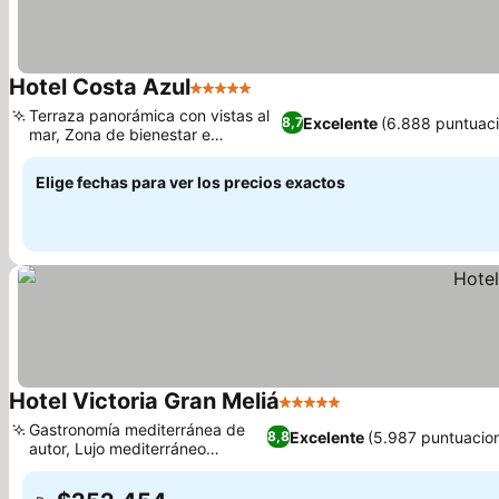
Hotel Costa Azul
5 Estrellas
Terraza panorámica con vistas al
Excelente
(6.888 puntuac
8,7
mar, Zona de bienestar e
hidroterapia
Elige fechas para ver los precios exactos
Hotel Victoria Gran Meliá
5 Estrellas
Gastronomía mediterránea de
Excelente
(5.987 puntuacio
8,8
autor, Lujo mediterráneo
atemporal