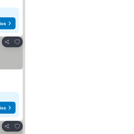
ios
Agregar a favoritos
Compartir
ios
Agregar a favoritos
Compartir