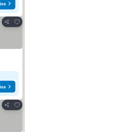
ios
Agregar a favoritos
Compartir
ios
Agregar a favoritos
Compartir