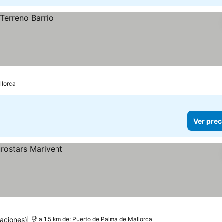
llorca
Ver prec
aciones)
a 1.5 km de: Puerto de Palma de Mallorca