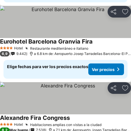
Compartir
Ag
Eurohotel Barcelona Granvia Fira
Hotel
Restaurante mediterráneo e italiano
4 Estrellas
6,9
9.442
a 6.8 km de: Aeropuerto Josep Tarradellas Barcelona-El Prat
Elige fechas para ver los precios exactos
Ver precios
Compartir
Ag
Alexandre Fira Congress
Hotel
Habitaciones amplias con vistas a la ciudad
4 Estrellas
8,2
Muy bueno
7.538
a 7.1 km de: Aeropuerto Josep Tarradellas Barcelona-El Prat