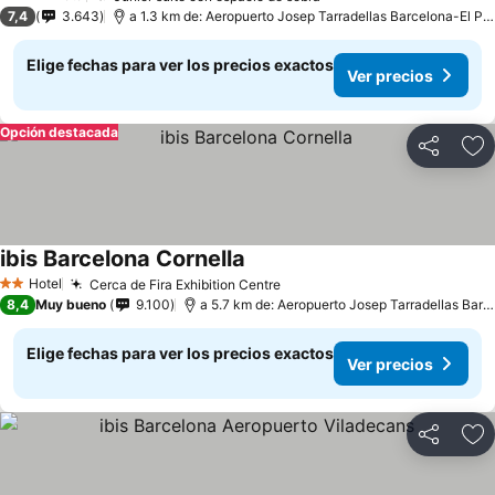
4 Estrellas
7,4
3.643
a 1.3 km de: Aeropuerto Josep Tarradellas Barcelona-El Prat
Elige fechas para ver los precios exactos
Ver precios
Opción destacada
Compartir
Ag
ibis Barcelona Cornella
Hotel
Cerca de Fira Exhibition Centre
2 Estrellas
8,4
Muy bueno
9.100
a 5.7 km de: Aeropuerto Josep Tarradellas Barcelona-El Prat
Elige fechas para ver los precios exactos
Ver precios
Compartir
Ag