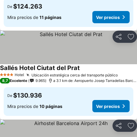
$124.263
De
Mira precios de
11 páginas
Ver precios
Compartir
Ag
Sallés Hotel Ciutat del Prat
Hotel
Ubicación estratégica cerca del transporte público
4 Estrellas
8,7
Excelente
9.965
a 3.1 km de: Aeropuerto Josep Tarradellas Barcelona-El Prat
$130.936
De
Mira precios de
10 páginas
Ver precios
Compartir
Ag