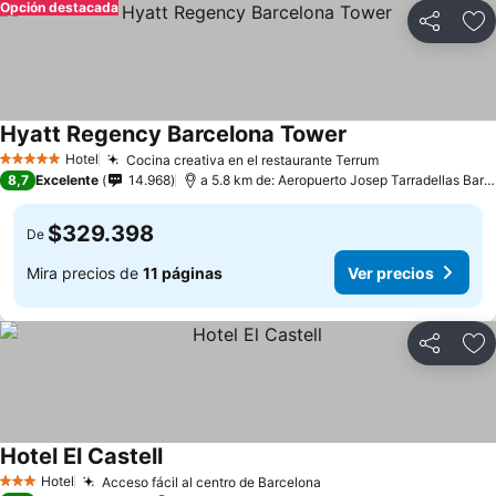
Opción destacada
Compartir
Ag
Hyatt Regency Barcelona Tower
Hotel
Cocina creativa en el restaurante Terrum
5 Estrellas
8,7
Excelente
14.968
a 5.8 km de: Aeropuerto Josep Tarradellas Barcelona-El Prat
$329.398
De
Mira precios de
11 páginas
Ver precios
Compartir
Ag
Hotel El Castell
Hotel
Acceso fácil al centro de Barcelona
3 Estrellas