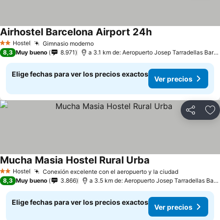
Airhostel Barcelona Airport 24h
Hostel
Gimnasio moderno
2 Estrellas
8,3
Muy bueno
8.971
a 3.1 km de: Aeropuerto Josep Tarradellas Barcelona-El Prat
Elige fechas para ver los precios exactos
Ver precios
Compartir
Ag
Mucha Masia Hostel Rural Urba
Hostel
Conexión excelente con el aeropuerto y la ciudad
2 Estrellas
8,3
Muy bueno
3.866
a 3.5 km de: Aeropuerto Josep Tarradellas Barcelona-El Prat
Elige fechas para ver los precios exactos
Ver precios