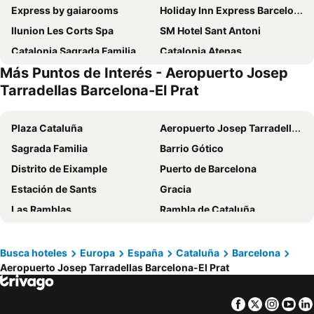
Express by gaiarooms
Holiday Inn Express Barcelona - City 22@ By Ihg
Ilunion Les Corts Spa
SM Hotel Sant Antoni
Catalonia Sagrada Familia
Catalonia Atenas
Más Puntos de Interés - Aeropuerto Josep
Hotel Alimara
Hotel Sant Pau
Tarradellas Barcelona-El Prat
NH Collection Barcelona Constanza
Hotel SB Diagonal Zero
Eurostars Cristal Palace
Hotel Monegal
Plaza Cataluña
Aeropuerto Josep Tarradellas Barcelona-El Prat
Barcelona Princess
Leonardo Royal Hotel Barcelona Forum
Sagrada Familia
Barrio Gótico
The Mo House Gotic
ibis Barcelona Plaza Glories 22
Distrito de Eixample
Puerto de Barcelona
NH Barcelona Stadium
Hostal Felipe II
Estación de Sants
Gracia
Ilunion Barcelona
SM Hotel Teatre Auditori
Las Ramblas
Rambla de Cataluña
ibis Barcelona Centro (Sagrada Familia)
Four Points by Sheraton Barcelona Diagonal
Barceloneta
Les Corts
Hotel Casa Lit Barcelona
Aparthotel Atenea Barcelona
Camp Nou
Paseo de Gracia
Busca hoteles
Europa
España
Cataluña
Barcelona
Rambla Rooms
Pensión San Ramón
Aeropuerto Josep Tarradellas Barcelona-El Prat
Barcelona Sants Metro Station
Poblenou Metro Station
Exe Plaza Catalunya
Hotel Derby
Estación del Norte
Puerto de Palma de Mallorca
htop BCN City #htopEnjoy
Hotel Rec Barcelona - Adults Only
Facebook
Twitter
Insta
Yo
Catedral Basílica de Barcelona
Sagrada Família Metro Station