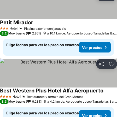
Petit Mirador
Hotel
Piscina exterior con jacuzzis
3 Estrellas
8,2
Muy bueno
2.861
a 10.1 km de: Aeropuerto Josep Tarradellas Barcelona-El Prat
Elige fechas para ver los precios exactos
Ver precios
Compartir
Ag
Best Western Plus Hotel Alfa Aeropuerto
Hotel
Restaurante y terraza del Gran Mercat
4 Estrellas
8,3
Muy bueno
9.231
a 4.2 km de: Aeropuerto Josep Tarradellas Barcelona-El Prat
Elige fechas para ver los precios exactos
Ver precios