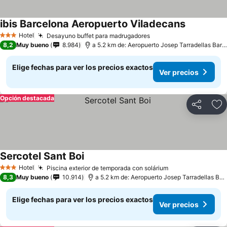
ibis Barcelona Aeropuerto Viladecans
Hotel
Desayuno buffet para madrugadores
3 Estrellas
8,2
Muy bueno
8.984
a 5.2 km de: Aeropuerto Josep Tarradellas Barcelona-El Prat
Elige fechas para ver los precios exactos
Ver precios
Opción destacada
Compartir
Ag
Sercotel Sant Boi
Hotel
Piscina exterior de temporada con solárium
3 Estrellas
8,3
Muy bueno
10.914
a 5.2 km de: Aeropuerto Josep Tarradellas Barcelona-El Prat
Elige fechas para ver los precios exactos
Ver precios