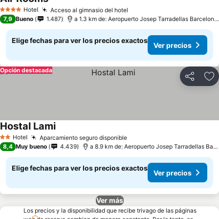
Hotel
Acceso al gimnasio del hotel
4 Estrellas
7,9
Bueno
1.487
a 1.3 km de: Aeropuerto Josep Tarradellas Barcelona-El Prat
Elige fechas para ver los precios exactos
Ver precios
Opción destacada
Compartir
Ag
Hostal Lami
Hotel
Aparcamiento seguro disponible
2 Estrellas
8,4
Muy bueno
4.439
a 8.9 km de: Aeropuerto Josep Tarradellas Barcelona-El Prat
Elige fechas para ver los precios exactos
Ver precios
Ver más
Los precios y la disponibilidad que recibe trivago de las páginas