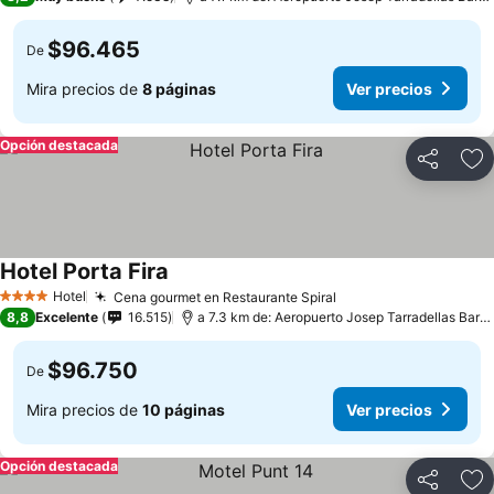
$96.465
De
Mira precios de
8 páginas
Ver precios
Opción destacada
Compartir
Ag
Hotel Porta Fira
Hotel
Cena gourmet en Restaurante Spiral
4 Estrellas
8,8
Excelente
16.515
a 7.3 km de: Aeropuerto Josep Tarradellas Barcelona-El Prat
$96.750
De
Mira precios de
10 páginas
Ver precios
Opción destacada
Compartir
Ag