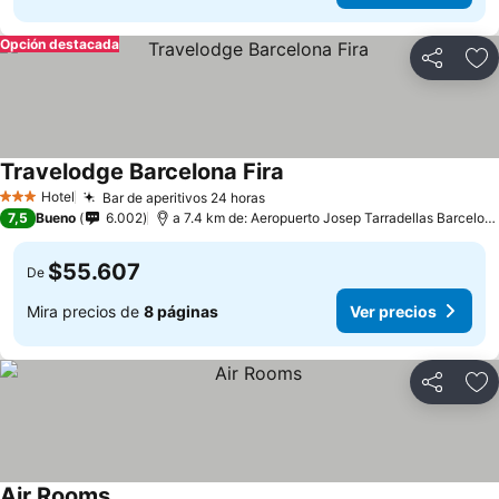
Opción destacada
Compartir
Ag
Travelodge Barcelona Fira
Hotel
Bar de aperitivos 24 horas
3 Estrellas
7,5
Bueno
6.002
a 7.4 km de: Aeropuerto Josep Tarradellas Barcelona-El Prat
$55.607
De
Mira precios de
8 páginas
Ver precios
Compartir
Ag
Air Rooms