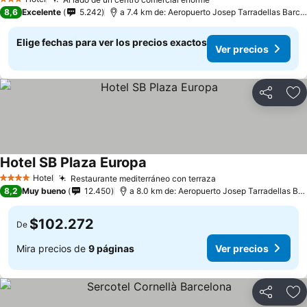
3 Estrellas
8,6
Excelente
5.242
a 7.4 km de: Aeropuerto Josep Tarradellas Barcelona-El Prat
Elige fechas para ver los precios exactos
Ver precios
Compartir
Ag
Hotel SB Plaza Europa
Hotel
Restaurante mediterráneo con terraza
4 Estrellas
8,2
Muy bueno
12.450
a 8.0 km de: Aeropuerto Josep Tarradellas Barcelona-El Prat
$102.272
De
Mira precios de
9 páginas
Ver precios
Compartir
Ag