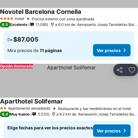
Novotel Barcelona Cornella
Hotel
Piscina exterior con zona ajardinada
4 Estrellas
8,5
Excelente
11.085
a 6.0 km de: Aeropuerto Josep Tarradellas Barcelona-El Prat
$87.005
De
Mira precios de
11 páginas
Ver precios
Opción destacada
Compartir
Ag
Aparthotel Solifemar
Apartamento amueblado
Restaurante y bar mediterráneo en el hotel
2 Estrellas
8,4
Muy bueno
5.035
a 8.2 km de: Aeropuerto Josep Tarradellas Barcelona-El Prat
Elige fechas para ver los precios exactos
Ver precios