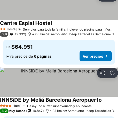
Centre Esplai Hostel
Hostel
Servicios para toda la familia, incluyendo piscina para niños.
2 Estrellas
6,9
12.332
a 2.0 km de: Aeropuerto Josep Tarradellas Barcelona-El Prat
$64.951
De
Mira precios de
6 páginas
Ver precios
Compartir
Ag
INNSiDE by Meliá Barcelona Aeropuerto
Hotel
Desayuno buffet súper variado y abundante
4 Estrellas
8,2
Muy bueno
10.847
a 2.1 km de: Aeropuerto Josep Tarradellas Barcelona-El Prat