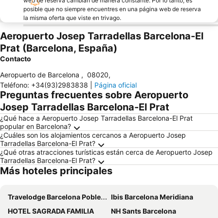
web de reserva cambian de manera constante. Por lo tanto, es
posible que no siempre encuentres en una página web de reserva
la misma oferta que viste en trivago.
Aeropuerto Josep Tarradellas Barcelona-El
Prat (Barcelona, España)
Contacto
Aeropuerto de Barcelona
,
08020
,
Teléfono
:
+34(93)2983838
|
Página oficial
Preguntas frecuentes sobre Aeropuerto
Josep Tarradellas Barcelona-El Prat
¿Qué hace a Aeropuerto Josep Tarradellas Barcelona-El Prat
popular en Barcelona?
¿Cuáles son los alojamientos cercanos a Aeropuerto Josep
Tarradellas Barcelona-El Prat?
¿Qué otras atracciones turísticas están cerca de Aeropuerto Josep
Tarradellas Barcelona-El Prat?
Más hoteles principales
Travelodge Barcelona Poblenou
Ibis Barcelona Meridiana
HOTEL SAGRADA FAMILIA
NH Sants Barcelona