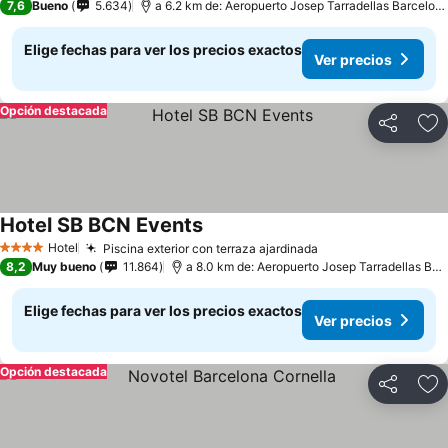
7,6
Bueno
5.634
a 6.2 km de: Aeropuerto Josep Tarradellas Barcelona-El Prat
Elige fechas para ver los precios exactos
Ver precios
Opción destacada
Compartir
Ag
Hotel SB BCN Events
Hotel
Piscina exterior con terraza ajardinada
4 Estrellas
8,2
Muy bueno
11.864
a 8.0 km de: Aeropuerto Josep Tarradellas Barcelona-El Prat
Elige fechas para ver los precios exactos
Ver precios
Opción destacada
Compartir
Ag