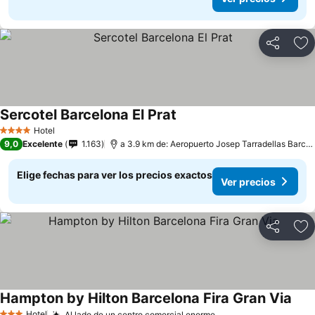
Compartir
Ag
Sercotel Barcelona El Prat
Hotel
4 Estrellas
9,0
Excelente
1.163
a 3.9 km de: Aeropuerto Josep Tarradellas Barcelona-El Prat
Elige fechas para ver los precios exactos
Ver precios
Compartir
Ag
Hampton by Hilton Barcelona Fira Gran Via
Hotel
Al lado de un centro comercial enorme