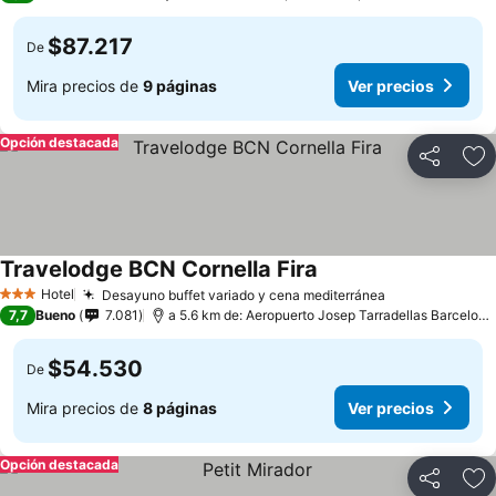
$87.217
De
Mira precios de
9 páginas
Ver precios
Opción destacada
Compartir
Ag
Travelodge BCN Cornella Fira
Hotel
Desayuno buffet variado y cena mediterránea
3 Estrellas
7,7
Bueno
7.081
a 5.6 km de: Aeropuerto Josep Tarradellas Barcelona-El Prat
$54.530
De
Mira precios de
8 páginas
Ver precios
Opción destacada
Compartir
Ag