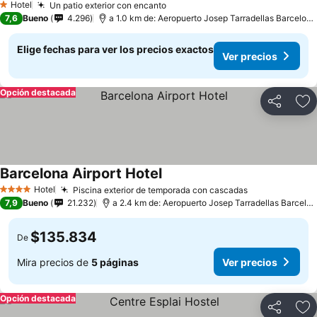
Hotel
Un patio exterior con encanto
1 Estrellas
7,6
Bueno
4.296
a 1.0 km de: Aeropuerto Josep Tarradellas Barcelona-El Prat
Elige fechas para ver los precios exactos
Ver precios
Opción destacada
Compartir
Ag
Barcelona Airport Hotel
Hotel
Piscina exterior de temporada con cascadas
4 Estrellas
7,9
Bueno
21.232
a 2.4 km de: Aeropuerto Josep Tarradellas Barcelona-El Prat
$135.834
De
Mira precios de
5 páginas
Ver precios
Opción destacada
Compartir
Ag