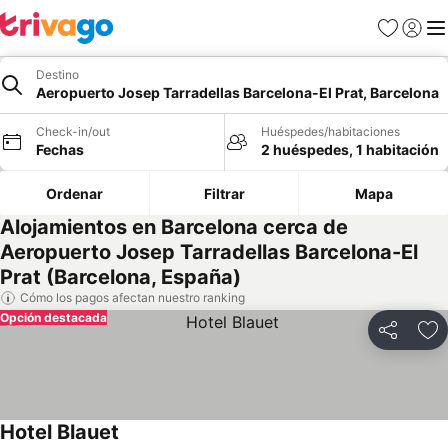
Favoritos
Iniciar 
Me
Destino
Aeropuerto Josep Tarradellas Barcelona-El Prat, Barcelona
Check-in/out
Huéspedes/habitaciones
Fechas
2 huéspedes, 1 habitación
Ordenar
Filtrar
Mapa
Alojamientos en Barcelona cerca de
Aeropuerto Josep Tarradellas Barcelona-El
Prat (Barcelona, España)
Cómo los pagos afectan nuestro ranking
Opción destacada
Compartir
Ag
Hotel Blauet