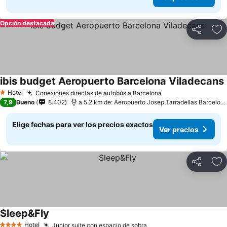
Opción destacada
Compartir
Ag
ibis budget Aeropuerto Barcelona Viladecans
Hotel
Conexiones directas de autobús a Barcelona
1 Estrellas
7,9
Bueno
8.402
a 5.2 km de: Aeropuerto Josep Tarradellas Barcelona-El Prat
Elige fechas para ver los precios exactos
Ver precios
Compartir
Ag
Sleep&Fly
Hotel
Junior suite con espacio de sobra