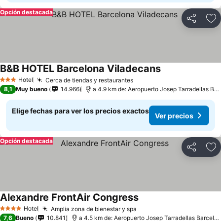
Opción destacada
Compartir
Ag
B&B HOTEL Barcelona Viladecans
Hotel
Cerca de tiendas y restaurantes
3 Estrellas
8,1
Muy bueno
14.966
a 4.9 km de: Aeropuerto Josep Tarradellas Barcelona-El Prat
Elige fechas para ver los precios exactos
Ver precios
Opción destacada
Compartir
Ag
Alexandre FrontAir Congress
Hotel
Amplia zona de bienestar y spa
4 Estrellas
7,6
Bueno
10.841
a 4.5 km de: Aeropuerto Josep Tarradellas Barcelona-El Prat