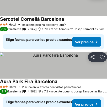
Sercotel Cornellà Barcelona
Hotel
Relajante piscina exterior y jardín
3 Estrellas
8,5
Excelente
7.042
a 7.0 km de: Aeropuerto Josep Tarradellas Barcelona-El Prat
Elige fechas para ver los precios exactos
Ver precios
Compartir
Ag
Aura Park Fira Barcelona
Hotel
Piscina en la azotea con vistas panorámicas
3 Estrellas
8,7
Excelente
4.568
a 7.2 km de: Aeropuerto Josep Tarradellas Barcelona-El Prat
Elige fechas para ver los precios exactos
Ver precios