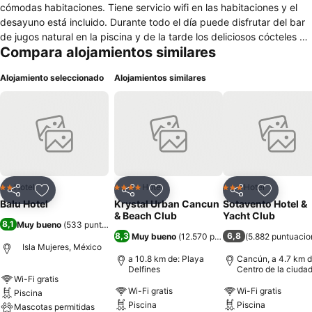
cómodas habitaciones. Tiene servicio wifi en las habitaciones y el
desayuno está incluido. Durante todo el día puede disfrutar del bar
de jugos natural en la piscina y de la tarde los deliciosos cócteles en
Compara alojamientos similares
el bar en la terraza. Para la cena ofrece un menú económico de
comida casera. Tiene actividades como yoga, talleres de arte,
Alojamiento seleccionado
Alojamientos similares
exposiciones y presentaciones de bandas en vivo y DJs, para que
siempre tenga algo nuevo y divertido que hacer con sus amigos.
También hay alquiler de bicicletas, snorkel y tours de buceo, alquiler
de equipos de snorkel, expediciones a la isla de Contoy y más.
Hotel
Hotel
Hotel
2 Estrellas
4 Estrellas
3 Estrellas
Compartir
Agregar a favoritos
Compartir
Agregar a favoritos
Compartir
Agregar 
Balu Hotel
Krystal Urban Cancun
Sotavento Hotel &
& Beach Club
Yacht Club
8,1
Muy bueno
(
533 puntuaciones
)
8,3
6,8
Muy bueno
(
12.570 puntuaciones
(
5.882 puntuacio
)
Isla Mujeres, México
a 10.8 km de: Playa
Cancún, a 4.7 km d
Delfines
Centro de la ciuda
Wi-Fi gratis
Wi-Fi gratis
Wi-Fi gratis
Piscina
Piscina
Piscina
Mascotas permitidas