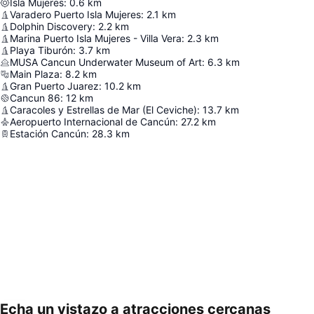
Isla Mujeres
:
0.6
km
Varadero Puerto Isla Mujeres
:
2.1
km
Dolphin Discovery
:
2.2
km
Marina Puerto Isla Mujeres - Villa Vera
:
2.3
km
Playa Tiburón
:
3.7
km
MUSA Cancun Underwater Museum of Art
:
6.3
km
Main Plaza
:
8.2
km
Gran Puerto Juarez
:
10.2
km
Cancun 86
:
12
km
Caracoles y Estrellas de Mar (El Ceviche)
:
13.7
km
Aeropuerto Internacional de Cancún
:
27.2
km
Estación Cancún
:
28.3
km
Echa un vistazo a atracciones cercanas