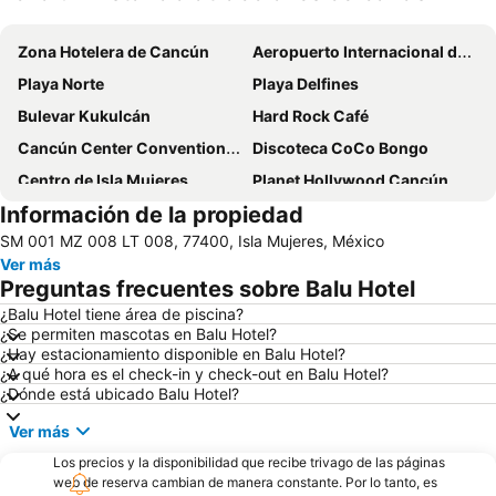
Ampliar mapa
Zona Hotelera de Cancún
Aeropuerto Internacional de Cancún
Playa Norte
Playa Delfines
Bulevar Kukulcán
Hard Rock Café
Cancún Center Conventions & Exhibitions
Discoteca CoCo Bongo
Centro de Isla Mujeres
Planet Hollywood Cancún
Información de la propiedad
Cancún Travel Mart & Mexico Summit
Terminal de autobuses de Cancún
SM 001 MZ 008 LT 008, 77400, Isla Mujeres, México
Mercado 28
Plaza La Isla
Ver más
Isla Mujeres Founding Day
Plaza Kukulcan
Preguntas frecuentes sobre Balu Hotel
Parque Natural Garrafón
Langosta
¿Balu Hotel tiene área de piscina?
¿Se permiten mascotas en Balu Hotel?
Playa Paraíso
Playa Lancheros
¿Hay estacionamiento disponible en Balu Hotel?
Plaza Bonita
Parque Nacional Isla Contoy
¿A qué hora es el check-in y check-out en Balu Hotel?
¿Dónde está ubicado Balu Hotel?
We Move Forward
Punta Sur
Ver más
Scuba Cancun
Centro de convenciones Cancun ICC
Los precios y la disponibilidad que recibe trivago de las páginas
Playa Caracol
web de reserva cambian de manera constante. Por lo tanto, es