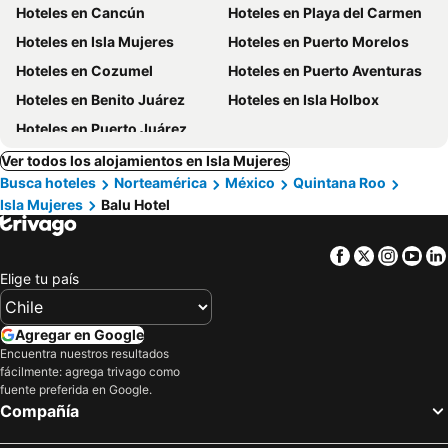
Hoteles en Cancún
Hoteles en Playa del Carmen
Hoteles en Isla Mujeres
Hoteles en Puerto Morelos
Hoteles en Cozumel
Hoteles en Puerto Aventuras
Hoteles en Benito Juárez
Hoteles en Isla Holbox
Hoteles en Puerto Juárez
Ver todos los alojamientos en Isla Mujeres
Busca hoteles
Norteamérica
México
Quintana Roo
Isla Mujeres
Balu Hotel
Facebook
Twitter
Insta
Yo
Elige tu país
Agregar en Google
Encuentra nuestros resultados
fácilmente: agrega trivago como
fuente preferida en Google.
Compañía