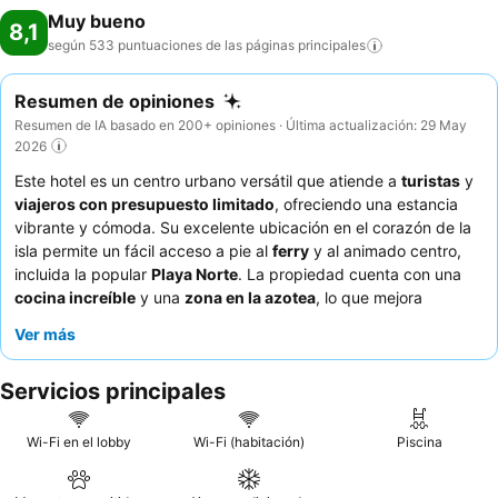
Muy bueno
8,1
según 533 puntuaciones de las páginas
principales
Resumen de opiniones
Resumen de IA basado en 200+ opiniones · Última actualización: 29 May
2026
Este hotel es un centro urbano versátil que atiende a
turistas
y
viajeros con presupuesto limitado
, ofreciendo una estancia
vibrante y cómoda. Su excelente ubicación en el corazón de la
isla permite un fácil acceso a pie al
ferry
y al animado centro,
incluida la popular
Playa Norte
. La propiedad cuenta con una
cocina increíble
y una
zona en la azotea
, lo que mejora
significativamente la experiencia gastronómica y social de los
Ver más
huéspedes. El personal, atento y amable, recibe
constantemente elogios por su servicialidad y trato acogedor.
Servicios principales
Para aquellos que buscan una recomendación específica, las
habitaciones con
balcón privado
suelen ofrecer agradables
vistas al mar.
Wi-Fi en el lobby
Wi-Fi (habitación)
Piscina