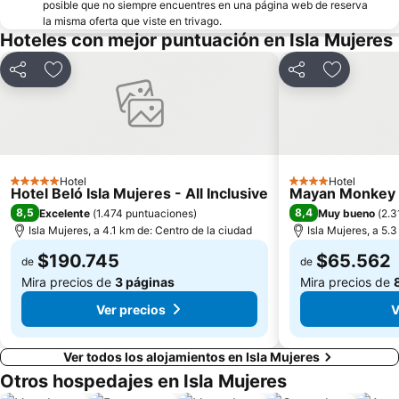
posible que no siempre encuentres en una página web de reserva
la misma oferta que viste en trivago.
Hoteles con mejor puntuación en Isla Mujeres
Compartir
Agregar a favoritos
Compartir
Agregar a
Hotel
Hotel
5 Estrellas
4 Estrellas
Hotel Beló Isla Mujeres - All Inclusive
Mayan Monkey Is
8,5
8,4
Excelente
(
1.474 puntuaciones
)
Muy bueno
(
2.3
Isla Mujeres, a 4.1 km de: Centro de la ciudad
Isla Mujeres, a 5.
$190.745
$65.562
de
de
Mira precios de
3 páginas
Mira precios de
Ver precios
V
Ver todos los alojamientos en Isla Mujeres
Otros hospedajes en Isla Mujeres