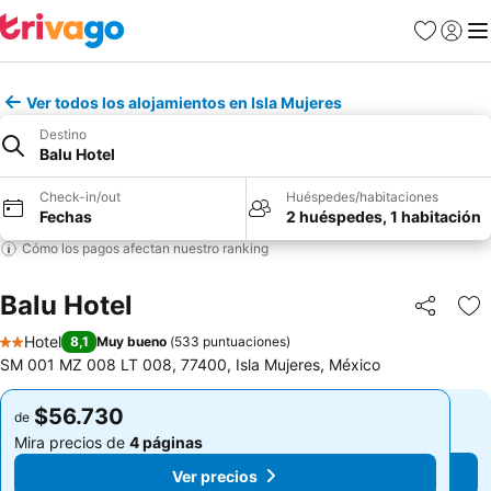
Favoritos
Iniciar 
Me
Ver todos los alojamientos en Isla Mujeres
Destino
Balu Hotel
Check-in/out
Huéspedes/habitaciones
Fechas
2 huéspedes, 1 habitación
Cómo los pagos afectan nuestro ranking
Balu Hotel
Compartir
Ag
Hotel
8,1
Muy bueno
(
533 puntuaciones
)
2 Estrellas
SM 001 MZ 008 LT 008, 77400, Isla Mujeres, México
$56.730
$56.730
de
de
Mira precios de
4 páginas
Mira precios de
4 páginas
Ver precios
Ver precios