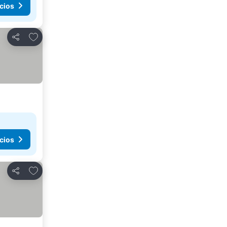
cios
Agregar a favoritos
Compartir
cios
Agregar a favoritos
Compartir