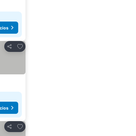
cios
Agregar a favoritos
Compartir
cios
Agregar a favoritos
Compartir