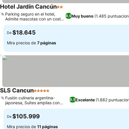
Hotel Jardín Cancún
2 Estrellas
Parking seguro en el hotel,
Muy bueno
(1.485 puntuacion
8,0
Admite mascotas con un coste
extra
$18.645
De
Mira precios de
7 páginas
SLS Cancun
5 Estrellas
Fusión culinaria argentina-
Excelente
(1.882 puntuacio
8,5
japonesa, Suites amplias con
vistas al mar
$105.999
De
Mira precios de
11 páginas