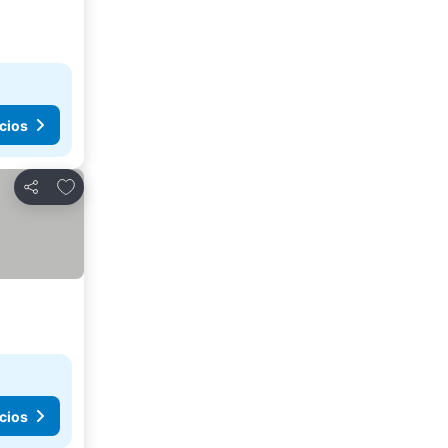
cios
Agregar a favoritos
Compartir
cios