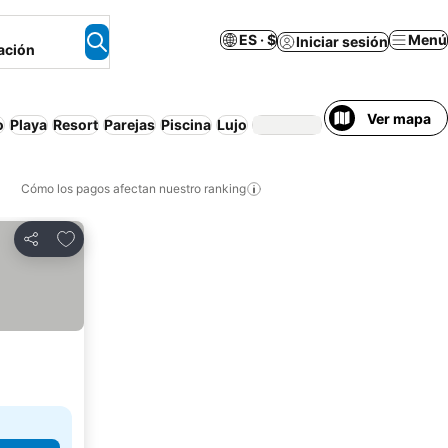
ES · $
Menú
Iniciar sesión
ación
Ver mapa
o
Playa
Resort
Parejas
Piscina
Lujo
Cancelación grat
Cómo los pagos afectan nuestro ranking
Agregar a favoritos
Compartir