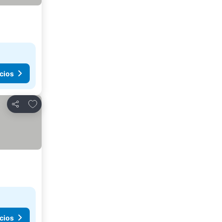
cios
Agregar a favoritos
Compartir
cios