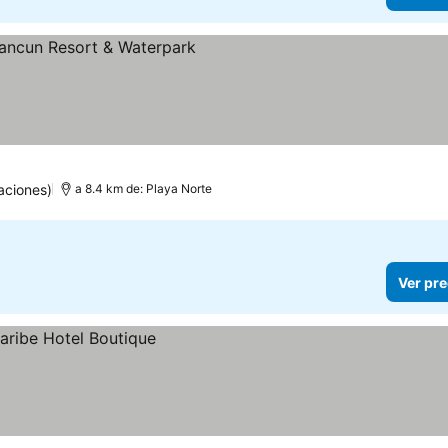
aciones)
a 8.4 km de: Playa Norte
Ver pre