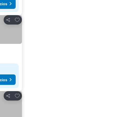
cios
Agregar a favoritos
Compartir
cios
Agregar a favoritos
Compartir