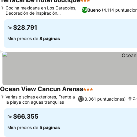
Terracaribe Hotel Boutique
3 Estrellas
Cocina mexicana en Los Caracoles,
Bueno
(4.114 puntuacio
7,8
Decoración de inspiración
mediterránea
$28.791
De
Mira precios de
8 páginas
Ocean View Cancun Arenas
3 Estrellas
Varias piscinas exteriores, Frente a
(8.061 puntuaciones)
7,1
Ca
la playa con aguas tranquilas
$66.355
De
Mira precios de
5 páginas