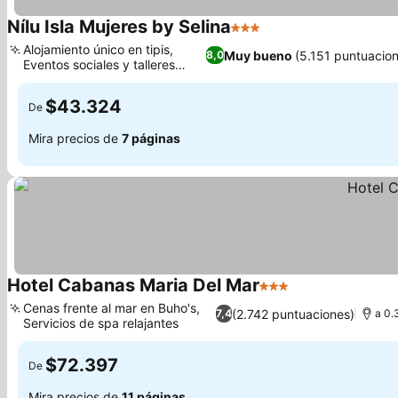
Nílu Isla Mujeres by Selina
3 Estrellas
Ver precios
Alojamiento único en tipis,
Muy bueno
(5.151 puntuacio
8,0
Eventos sociales y talleres
Ver precios
animados
$43.324
De
Mira precios de
7 páginas
Hotel Cabanas Maria Del Mar
3 Estrellas
Ver precios
Cenas frente al mar en Buho's,
(2.742 puntuaciones)
7,4
a 0.
Servicios de spa relajantes
Ver precios
$72.397
De
Mira precios de
11 páginas