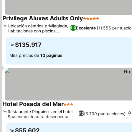
Privilege Aluxes Adults Only
5 Estrellas
Ver precios
Ubicación céntrica privilegiada,
Excelente
(11.555 puntuacio
9,0
Habitaciones con piscina
Ver precios
privada
$135.917
De
Mira precios de
10 páginas
Hotel Posada del Mar
3 Estrellas
Ver precios
Restaurante Pinguino's en el hotel,
(3.709 puntuaciones)
7,3
Spa completo para desconectar
Ver precios
$55.602
De