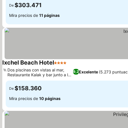
$303.471
De
Mira precios de
11 páginas
Ixchel Beach Hotel
4 Estrellas
Ver precios
Dos piscinas con vistas al mar,
Excelente
(5.273 puntuac
9,2
Restaurante Kalak y bar junto a la
Ver precios
piscina
$158.360
De
Mira precios de
10 páginas