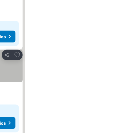
ios
Agregar a favoritos
Compartir
ios