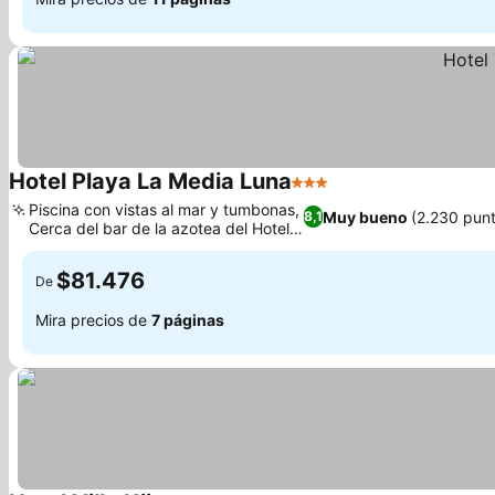
Hotel Playa La Media Luna
3 Estrellas
Ver precios
Piscina con vistas al mar y tumbonas,
Muy bueno
(2.230 pun
8,1
Cerca del bar de la azotea del Hotel
Ver precios
Secreto
$81.476
De
Mira precios de
7 páginas