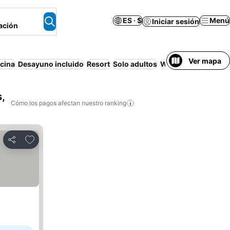
ES · $
Menú
Iniciar sesión
ación
Ver mapa
scina
Desayuno incluido
Resort
Solo adultos
Wifi
Aire acondici
,
Cómo los pagos afectan nuestro ranking
Agregar a favoritos
Compartir