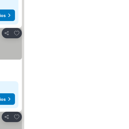
ios
Agregar a favoritos
Compartir
ios
Agregar a favoritos
Compartir