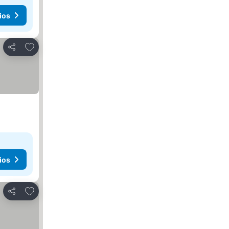
ios
Agregar a favoritos
Compartir
ios
Agregar a favoritos
Compartir