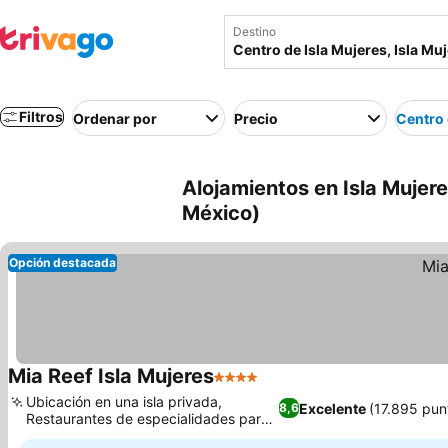
Destino
Filtros
Ordenar por
Precio
Centro 
Alojamientos en Isla Mujere
México)
Opción destacada
Mia Reef Isla Mujeres
4 Estrellas
Ver precios
Ubicación en una isla privada,
Excelente
(17.895 pun
8,6
Restaurantes de especialidades para
Ver precios
todos los gustos