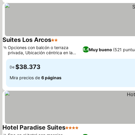
Suites Los Arcos
2 Estrellas
Ver precios
Opciones con balcón o terraza
Muy bueno
(521 puntu
8,4
privada, Ubicación céntrica en la
Ver precios
Avenida Hidalgo
$38.373
De
Mira precios de
6 páginas
Hotel Paradise Suites
4 Estrellas
Ver precios