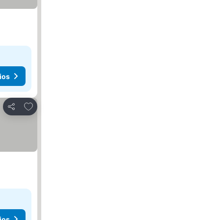
ios
Agregar a favoritos
Compartir
ios