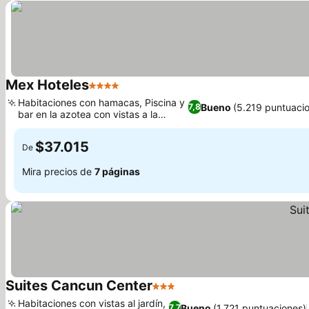
Mex Hoteles
4 Estrellas
Habitaciones con hamacas, Piscina y
Bueno
(5.219 puntuaci
7,8
bar en la azotea con vistas a la
ciudad
$37.015
De
Mira precios de
7 páginas
Suites Cancun Center
3 Estrellas
Habitaciones con vistas al jardín,
Bueno
(1.721 puntuaciones)
7,7