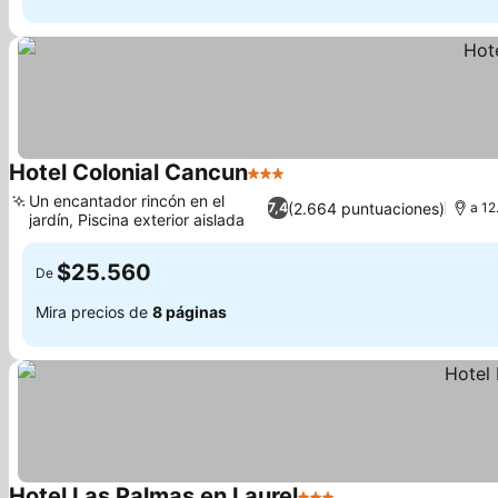
Hotel Colonial Cancun
3 Estrellas
Un encantador rincón en el
(2.664 puntuaciones)
7,4
a 12
jardín, Piscina exterior aislada
$25.560
De
Mira precios de
8 páginas
Hotel Las Palmas en Laurel