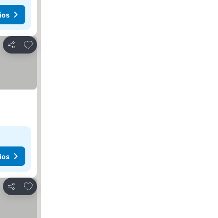
ios
Agregar a favoritos
Compartir
ios
Agregar a favoritos
Compartir