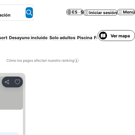
ES · $
Menú
Iniciar sesión
ación
Ver mapa
sort
Desayuno incluido
Solo adultos
Piscina
Familias
Apartamen
Cómo los pagos afectan nuestro ranking
Agregar a favoritos
Compartir