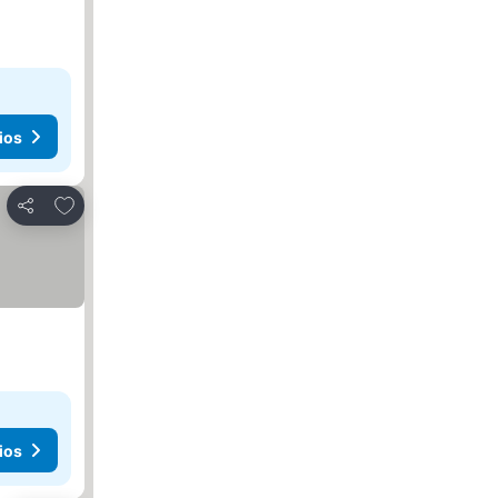
ios
Agregar a favoritos
Compartir
ios