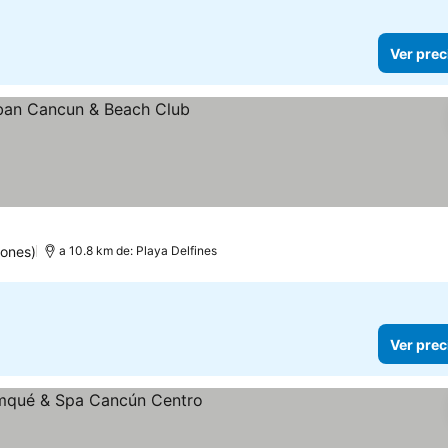
Ver prec
iones)
a 10.8 km de: Playa Delfines
Ver prec