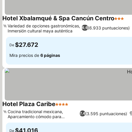
Hotel Xbalamqué & Spa Cancún Centro
3 Estrel
Variedad de opciones gastronómicas,
(6.933 puntuaciones)
6,6
Inmersión cultural maya auténtica
$27.672
De
Mira precios de
6 páginas
Hotel Plaza Caribe
4 Estrellas
Cocina tradicional mexicana,
(3.595 puntuaciones)
7,4
Aparcamiento cómodo para
huéspedes
$41.016
De