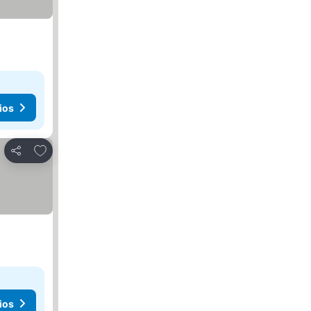
ios
Agregar a favoritos
Compartir
ios