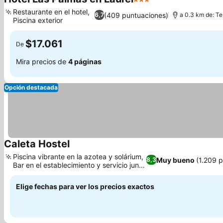
3 Estrellas
Restaurante en el hotel,
(409 puntuaciones)
6,7
a 0.3 km de: T
Piscina exterior
$17.061
De
Mira precios de
4 páginas
Opción destacada
Caleta Hostel
Piscina vibrante en la azotea y solárium,
Muy bueno
(1.209 
8,3
Bar en el establecimiento y servicio junto
a la piscina
Elige fechas para ver los precios exactos