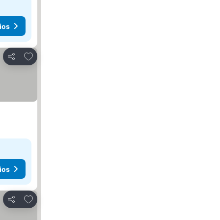
ios
Agregar a favoritos
Compartir
ios
Agregar a favoritos
Compartir