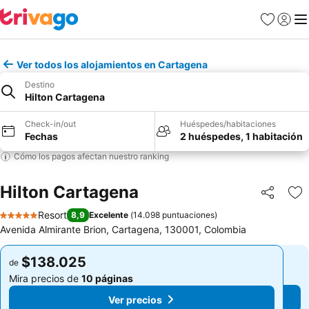
Favoritos
Iniciar 
Me
Ver todos los alojamientos en Cartagena
Destino
Hilton Cartagena
Check-in/out
Huéspedes/habitaciones
Fechas
2 huéspedes, 1 habitación
Cómo los pagos afectan nuestro ranking
Hilton Cartagena
Compartir
Ag
Resort
8,9
Excelente
(
14.098 puntuaciones
)
5 Estrellas
Avenida Almirante Brion, Cartagena, 130001, Colombia
$138.025
$138.025
de
de
Mira precios de
10 páginas
Mira precios de
10 páginas
Ver precios
Ver precios