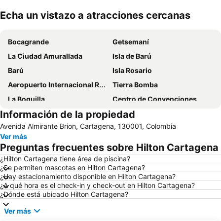
Echa un vistazo a atracciones cercanas
Ampliar mapa
Bocagrande
Getsemaní
La Ciudad Amurallada
Isla de Barú
Barú
Isla Rosario
Aeropuerto Internacional Rafael Núñez
Tierra Bomba
La Boquilla
Centro de Convenciones
Información de la propiedad
Sector el Laguito
Torre del Reloj
Avenida Almirante Brion, Cartagena, 130001, Colombia
Catedral de Santa Catalina de Alejandría
Playa Blanca
Ver más
El Barrio Manga y sus Casonas
Cerro de la Popa
Preguntas frecuentes sobre Hilton Cartagena
Estadio Jaime Morón
Plaza de Bolívar
¿Hilton Cartagena tiene área de piscina?
¿Se permiten mascotas en Hilton Cartagena?
Castillo de San Felipe de Barajas
Las Bóvedas
¿Hay estacionamiento disponible en Hilton Cartagena?
Baluarte de Santa Catalina y el de Santa Clara
¿A qué hora es el check-in y check-out en Hilton Cartagena?
¿Dónde está ubicado Hilton Cartagena?
Ver más