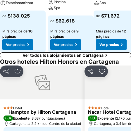
Piscina
Estacionamiento
Spa
Spa
Ver precios
Ver precios
$138.025
$71.672
de
de
Ver precios
$62.618
de
Mira precios de
10
Mira precios de
9
Mira precios de
12
páginas
páginas
páginas
Ver precios
Ver precios
Ver precios
Ver todos los alojamientos en Cartagena
Otros hoteles Hilton Honors en Cartagena
Compartir
Agregar a favoritos
Compartir
Agregar a fa
Hotel
Hotel
3 Estrellas
4 Estrellas
Hampton by Hilton Cartagena
Nacar Hotel Cartag
8,6
9,1
Excelente
(
8.687 puntuaciones
)
Excelente
(
2.170 pu
Cartagena, a 2.4 km de: Centro de la ciudad
Cartagena, a 0.4 km de