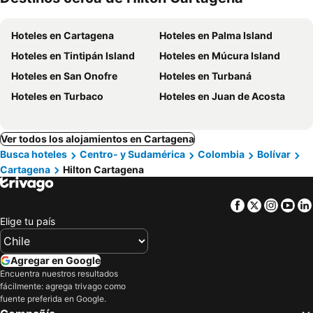
mascotas
Hoteles en Cartagena
Hoteles en Palma Island
Hoteles en Tintipán Island
Hoteles en Múcura Island
Hoteles en San Onofre
Hoteles en Turbaná
Hoteles en Turbaco
Hoteles en Juan de Acosta
Ver todos los alojamientos en Cartagena
Busca hoteles
Centro- y Sudamérica
Colombia
Bolívar
Cartagena
Hilton Cartagena
Facebook
Twitter
Insta
Yo
Elige tu país
Agregar en Google
Encuentra nuestros resultados
fácilmente: agrega trivago como
fuente preferida en Google.