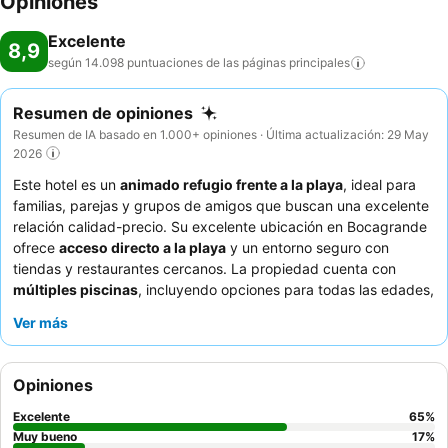
Opiniones
Excelente
8,9
según 14.098 puntuaciones de las páginas
principales
Resumen de opiniones
Resumen de IA basado en 1.000+ opiniones · Última actualización: 29 May
2026
Este hotel es un
animado refugio frente a la playa
, ideal para
familias, parejas y grupos de amigos que buscan una excelente
relación calidad-precio. Su excelente ubicación en Bocagrande
ofrece
acceso directo a la playa
y un entorno seguro con
tiendas y restaurantes cercanos. La propiedad cuenta con
múltiples piscinas
, incluyendo opciones para todas las edades,
lo que garantiza diversas oportunidades recreativas. Los
Ver más
huéspedes elogian constantemente al
personal, que es atento,
profesional y amable
, así como el amplio
desayuno bufé
con
zumos frescos y huevos hechos al momento. Para una
Opiniones
experiencia más tranquila, considere solicitar una habitación en
un piso superior o con vistas al jardín.
Excelente
65
%
Muy bueno
17
%