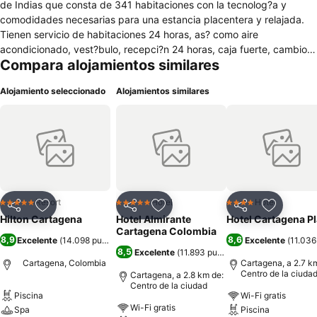
de Indias que consta de 341 habitaciones con la tecnolog?a y
comodidades necesarias para una estancia placentera y relajada.
Tienen servicio de habitaciones 24 horas, as? como aire
acondicionado, vest?bulo, recepci?n 24 horas, caja fuerte, cambio
Compara alojamientos similares
de divisas, guardarropa, ascensor, cafeter?a, quiosco de peri?dicos,
sal?n de peluquer?a, varios restaurantes y bares, adem?s de
Alojamiento seleccionado
Alojamientos similares
instalaciones para conferencias. Tambi?n podr?s hacer uso de
conexi?n a Internet y WiFi, as? como de servicio de lavander?a por
un suplemento. Asimismo, hay aparcamiento para tu coche y los m?
s peque?os disfrutar?n seguro del parque infantil.Check-in: a partir
de las 15:00 horasCheck-out: hasta las 12:00 horas
Resort
Hotel
Hotel
5 Estrellas
5 Estrellas
4 Estrellas
Compartir
Agregar a favoritos
Compartir
Agregar a favoritos
Compartir
Agregar 
Hilton Cartagena
Hotel Almirante
Hotel Cartagena P
Cartagena Colombia
8,9
8,6
Excelente
(
14.098 puntuaciones
)
Excelente
(
11.036
8,5
Excelente
(
11.893 puntuaciones
)
Cartagena, Colombia
Cartagena, a 2.7 k
Centro de la ciuda
Cartagena, a 2.8 km de:
Centro de la ciudad
Piscina
Wi-Fi gratis
Wi-Fi gratis
Spa
Piscina