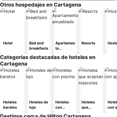
Otros hospedajes en Cartagena
Hotel
Bed and
Apartamen
Resorts
Host
breakfasts
to
amueblad
Categorías destacadas de hoteles en
o
Cartagena
Hoteles
Hoteles de
Hoteles
Hoteles
Hote
baratos
lujo
con
que
con 
piscina
aceptan
Destinos cerca de Hilton Cartagena