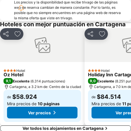
Los precios y la disponibilidad que recibe trivago de las páginas
web de reserva cambian de manera constante. Por lo tanto, es
posible que no siempre encuentres en una página web de reserva
la misma oferta que viste en trivago.
Hoteles con mejor puntuación en Cartagena
Compartir
Agregar a favoritos
Compartir
Agregar a fa
Hotel
Hotel
4 Estrellas
4 Estrellas
Oz Hotel
Holiday Inn Carta
9,1
9,0
Excelente
(
6.314 puntuaciones
)
Excelente
(
8.251 pu
Cartagena, a 3.2 km de: Centro de la ciudad
Cartagena, a 7.0 km de
$58.924
$84.514
de
de
Mira precios de
10 páginas
Mira precios de
11 p
Ver precios
Ver pre
Ver todos los alojamientos en Cartagena