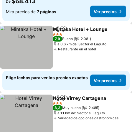
$68.413
De
Mira precios de
7 páginas
Ver precios
Mintaka Hotel + Lounge
Compartir
Agregar a favoritos
Ve
3 Estrellas
7,9
Bueno
2.081
a 0.6 km de: Sector el Laguito
Restaurante en el hotel
Ver precios
Elige fechas para ver los precios exactos
Ver precios
Hotel Virrey Cartagena
Compartir
Agregar a favoritos
Ver
3 Estrellas
8,2
Muy bueno
2.485
a 1.1 km de: Sector el Laguito
Variedad de opciones gastronómicas
Ver p