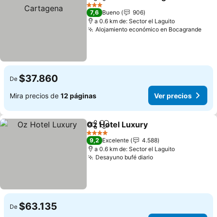
Compartir
Agregar a favoritos
V
3 Estrellas
7,6
Bueno
906
a 0.6 km de: Sector el Laguito
Alojamiento económico en Bocagrande
Ver 
$37.860
De
Mira precios de
12 páginas
Ver precios
Oz Hotel Luxury
Compartir
Agregar a favoritos
Ver precio
4 Estrellas
9,2
Excelente
4.588
a 0.6 km de: Sector el Laguito
Desayuno bufé diario
Ver precios
$63.135
De