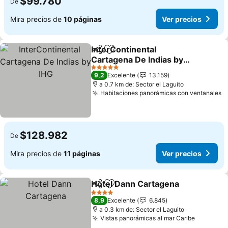
$99.780
De
Mira precios de
10 páginas
Ver precios
InterContinental
Compartir
Agregar a favoritos
Cartagena De Indias by
IHG
Ver precios
5 Estrellas
9,2
Excelente
13.159
a 0.7 km de: Sector el Laguito
Habitaciones panorámicas con ventanales
V
$128.982
De
Mira precios de
11 páginas
Ver precios
Hotel Dann Cartagena
Compartir
Agregar a favoritos
Ver 
4 Estrellas
8,9
Excelente
6.845
a 0.3 km de: Sector el Laguito
Vistas panorámicas al mar Caribe
Ver prec