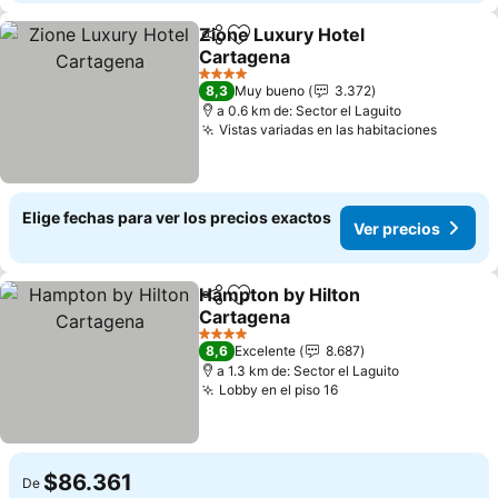
Zione Luxury Hotel
Compartir
Agregar a favoritos
Cartagena
Ver precios
4 Estrellas
8,3
Muy bueno
3.372
a 0.6 km de: Sector el Laguito
Vistas variadas en las habitaciones
Ver pre
Elige fechas para ver los precios exactos
Ver precios
Hampton by Hilton
Compartir
Agregar a favoritos
Cartagena
Ver precios
4 Estrellas
8,6
Excelente
8.687
a 1.3 km de: Sector el Laguito
Lobby en el piso 16
Ver precios
$86.361
De