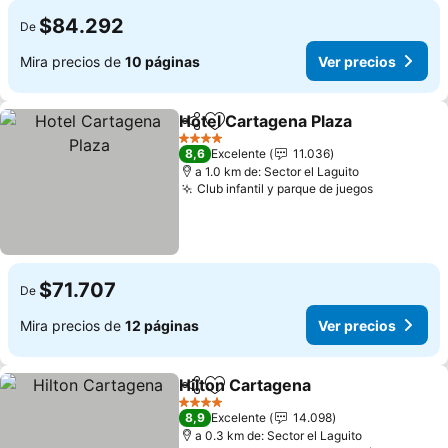
$84.292
De
Mira precios de
10 páginas
Ver precios
Hotel Cartagena Plaza
Compartir
Agregar a favoritos
Ver 
4 Estrellas
8,6
Excelente
11.036
a 1.0 km de: Sector el Laguito
Club infantil y parque de juegos
Ver preci
$71.707
De
Mira precios de
12 páginas
Ver precios
Hilton Cartagena
Compartir
Agregar a favoritos
Ver preci
4 Estrellas
8,9
Excelente
14.098
a 0.3 km de: Sector el Laguito