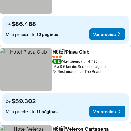
$86.488
De
Mira precios de
12 páginas
Ver precios
Hotel Playa Club
Compartir
Agregar a favoritos
Ver precio
3 Estrellas
8,2
Muy bueno
4.795
a 0.6 km de: Sector el Laguito
Restaurante bar The Beach
Ver precios
$59.302
De
Mira precios de
11 páginas
Ver precios
Hotel Veleros Cartagena