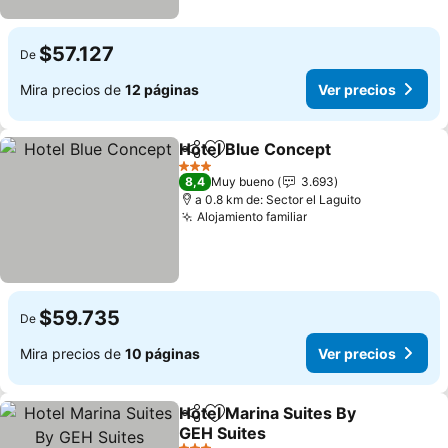
$57.127
De
Mira precios de
12 páginas
Ver precios
Hotel Blue Concept
Compartir
Agregar a favoritos
Ver pr
3 Estrellas
8,4
Muy bueno
3.693
a 0.8 km de: Sector el Laguito
Alojamiento familiar
Ver precios
$59.735
De
Mira precios de
10 páginas
Ver precios
Hotel Marina Suites By
Compartir
Agregar a favoritos
GEH Suites