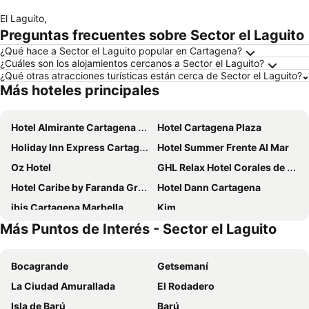
El Laguito
,
Preguntas frecuentes sobre Sector el Laguito
¿Qué hace a Sector el Laguito popular en Cartagena?
¿Cuáles son los alojamientos cercanos a Sector el Laguito?
¿Qué otras atracciones turísticas están cerca de Sector el Laguito?
Más hoteles principales
Hotel Almirante Cartagena Colombia
Hotel Cartagena Plaza
Holiday Inn Express Cartagena Bocagrande By Ihg
Hotel Summer Frente Al Mar
Oz Hotel
GHL Relax Hotel Corales de Indias
Hotel Caribe by Faranda Grand, a member of Radisson Individuals
Hotel Dann Cartagena
ibis Cartagena Marbella
Kim
Más Puntos de Interés - Sector el Laguito
Estelar Playa Manzanillo - All inclusive
Hotel Playa Club
Hotel Stil Cartagena
Playa Norte Hotel
Bocagrande
Getsemaní
Sonesta Hotel Cartagena
Hotel Regatta Cartagena
La Ciudad Amurallada
El Rodadero
InterContinental Cartagena De Indias by IHG
Hotel Cartagena Dubai
Isla de Barú
Barú
Hotel Abi Inn By GEH Suites
Estelar Cartagena de Indias Hotel y Centro de Convenciones