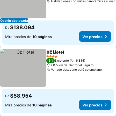
Habitaciones con vistas panorámicas al mar
Opción destacada
$138.094
De
Mira precios de
10 páginas
Ver precios
Oz Hotel
Compartir
Agregar a favoritos
Ver precios
4 Estrellas
9,1
Excelente
6.314
a 0.5 km de: Sector el Laguito
Variado desayuno bufé colombiano
Ver pre
$58.954
De
Mira precios de
10 páginas
Ver precios