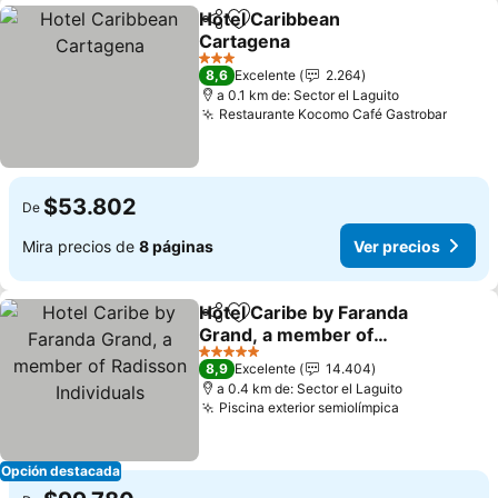
Hotel Caribbean
Compartir
Agregar a favoritos
Cartagena
Ver precios
3 Estrellas
8,6
Excelente
2.264
a 0.1 km de: Sector el Laguito
Restaurante Kocomo Café Gastrobar
Ver p
$53.802
De
Mira precios de
8 páginas
Ver precios
Hotel Caribe by Faranda
Compartir
Agregar a favoritos
Grand, a member of
Radisson Individuals
Ver precios
5 Estrellas
8,9
Excelente
14.404
a 0.4 km de: Sector el Laguito
Piscina exterior semiolímpica
Ver precios
Opción destacada