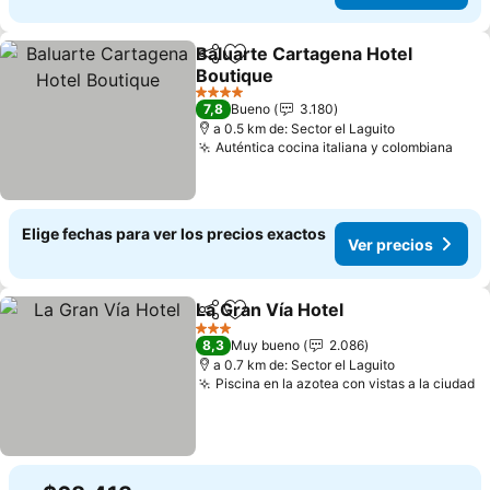
Baluarte Cartagena Hotel
Compartir
Agregar a favoritos
Boutique
Ver precios
4 Estrellas
7,8
Bueno
3.180
a 0.5 km de: Sector el Laguito
Auténtica cocina italiana y colombiana
Ver 
Elige fechas para ver los precios exactos
Ver precios
La Gran Vía Hotel
Compartir
Agregar a favoritos
Ver preci
3 Estrellas
8,3
Muy bueno
2.086
a 0.7 km de: Sector el Laguito
Piscina en la azotea con vistas a la ciudad
V