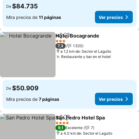
$84.735
De
Mira precios de
11 páginas
Ver precios
Hotel Bocagrande
Compartir
Agregar a favoritos
Ver prec
3 Estrellas
7,3
1.520
a 1.2 km de: Sector el Laguito
Restaurante y bar en el hotel
Ver precios
$50.909
De
Mira precios de
7 páginas
Ver precios
San Pedro Hotel Spa
Compartir
Agregar a favoritos
Ver p
4 Estrellas
9,1
Excelente
7
a 4.0 km de: Sector el Laguito