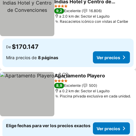
Indias Hotel y Centro de
Convenciones
Ver precios
4 Estrellas
9,2
Excelente
16.806
a 2.0 km de: Sector el Laguito
Rascacielos icónico con vistas al Caribe
Ver
$170.147
De
Mira precios de
8 páginas
Ver precios
Apartamento Playero
Compartir
Agregar a favoritos
Ver 
4 Estrellas
8,9
Excelente
500
a 0.2 km de: Sector el Laguito
Piscina privada exclusiva en cada unidad.
Ve
Elige fechas para ver los precios exactos
Ver precios