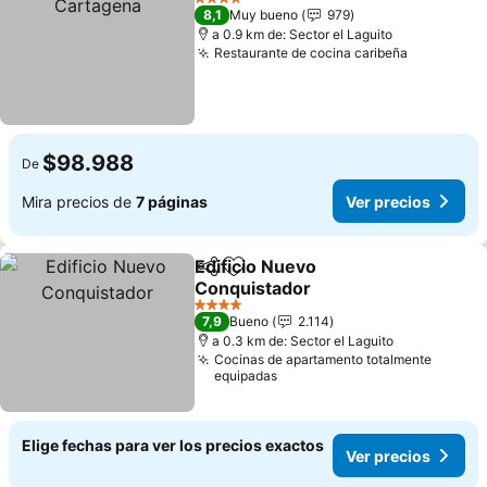
4 Estrellas
8,1
Muy bueno
979
a 0.9 km de: Sector el Laguito
Restaurante de cocina caribeña
Ver preci
$98.988
De
Mira precios de
7 páginas
Ver precios
Edificio Nuevo
Compartir
Agregar a favoritos
Conquistador
Ver precios
4 Estrellas
7,9
Bueno
2.114
a 0.3 km de: Sector el Laguito
Cocinas de apartamento totalmente
equipadas
Elige fechas para ver los precios exactos
Ver precios