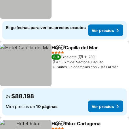
Elige fechas para ver los precios exactos
Ver precios
Hotel Capilla del Mar
Compartir
Agregar a favoritos
Ver p
4 Estrellas
8,9
Excelente
11.289
a 1.3 km de: Sector el Laguito
Suites junior amplias con vistas al mar
Ver p
$88.198
De
Mira precios de
10 páginas
Ver precios
Hotel Rilux Cartagena
Compartir
Agregar a favoritos
Ver 