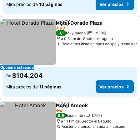
Mira precios de
10 páginas
Ver precios
Hotel Dorado Plaza
Compartir
Agregar a favoritos
Ver pre
3 Estrellas
8,1
Muy bueno
19.186
a 0.5 km de: Sector el Laguito
Relajantes instalaciones de spa y bienestar
V
Opción destacada
$104.204
De
Mira precios de
11 páginas
Ver precios
Hotel Amoek
Compartir
Agregar a favoritos
Ver precios
2 Estrellas
8,5
Excelente
1.797
a 1.1 km de: Sector el Laguito
Asistencia personalizada al huésped
Ver pr