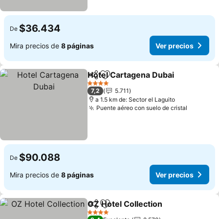
$36.434
De
Mira precios de
8 páginas
Ver precios
Hotel Cartagena Dubai
Compartir
Agregar a favoritos
Ver
4 Estrellas
7,2
5.711
a 1.5 km de: Sector el Laguito
Puente aéreo con suelo de cristal
Ver prec
$90.088
De
Mira precios de
8 páginas
Ver precios
OZ Hotel Collection
Compartir
Agregar a favoritos
Ver pr
4 Estrellas