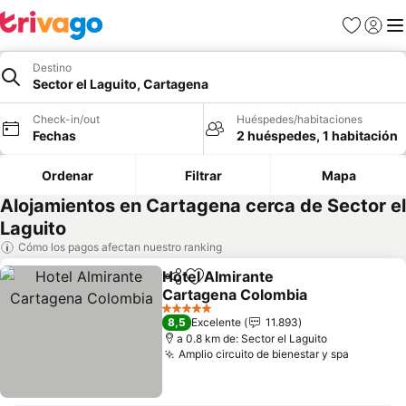
Favoritos
Iniciar 
Me
Destino
Sector el Laguito, Cartagena
Check-in/out
Huéspedes/habitaciones
Fechas
2 huéspedes, 1 habitación
Ordenar
Filtrar
Mapa
Alojamientos en Cartagena cerca de Sector el
Laguito
Cómo los pagos afectan nuestro ranking
Hotel Almirante
Compartir
Agregar a favoritos
Cartagena Colombia
Ver precios
5 Estrellas
8,5
Excelente
11.893
a 0.8 km de: Sector el Laguito
Amplio circuito de bienestar y spa
Ver prec