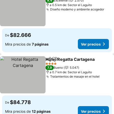
9,4
Excelente
2.570
a 0.5 km de: Sector el Laguito
Diseño moderno y ambiente acogedor
Ver p
$82.666
De
Mira precios de
7 páginas
Ver precios
Hotel Regatta Cartagena
Compartir
Agregar a favoritos
V
4 Estrellas
7,9
Bueno
5.047
a 0.7 km de: Sector el Laguito
Tratamientos de masaje en el hotel
Ver pre
$84.778
De
Mira precios de
12 páginas
Ver precios