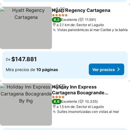
Hyatt Regency Cartagena
Compartir
Agregar a favoritos
5 Estrellas
9,2
Excelente
11.591
a 2.1 km de: Sector el Laguito
Vistas panorámicas al mar Caribe y la bahía
V
$147.881
De
Mira precios de
10 páginas
Ver precios
Holiday Inn Express
Compartir
Agregar a favoritos
Cartagena Bocagrande
By Ihg
Ver precios
4 Estrellas
8,6
Excelente
10.335
a 1.5 km de: Sector el Laguito
Suites insonorizadas con vistas al mar
Ver 