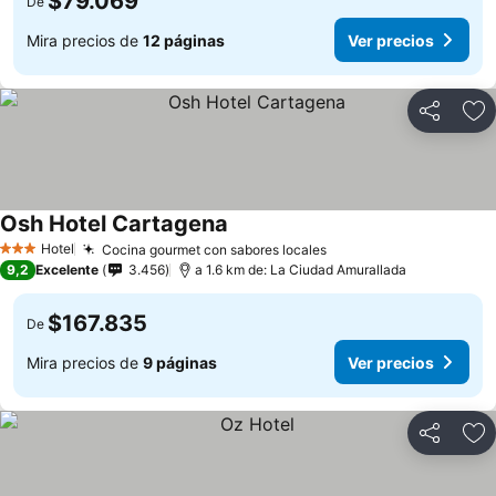
$79.069
De
Mira precios de
12 páginas
Ver precios
Compartir
Ag
Osh Hotel Cartagena
Hotel
Cocina gourmet con sabores locales
3 Estrellas
9,2
Excelente
3.456
a 1.6 km de: La Ciudad Amurallada
$167.835
De
Mira precios de
9 páginas
Ver precios
Compartir
Ag