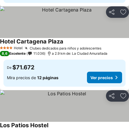
Compartir
Ag
Hotel Cartagena Plaza
Hotel
Clubes dedicados para niños y adolescentes
4 Estrellas
8,6
Excelente
11.036
a 2.9 km de: La Ciudad Amurallada
$71.672
De
Mira precios de
12 páginas
Ver precios
Compartir
Ag
Los Patios Hostel