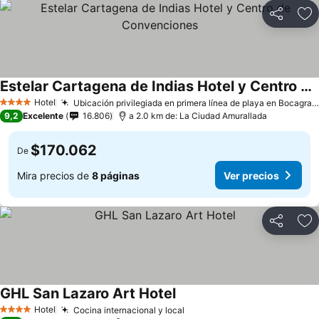
Compartir
Ag
Estelar Cartagena de Indias Hotel y Centro de Convenciones
Hotel
Ubicación privilegiada en primera línea de playa en Bocagrande
4 Estrellas
9,2
Excelente
16.806
a 2.0 km de: La Ciudad Amurallada
$170.062
De
Mira precios de
8 páginas
Ver precios
Compartir
Ag
GHL San Lazaro Art Hotel
Hotel
Cocina internacional y local
4 Estrellas