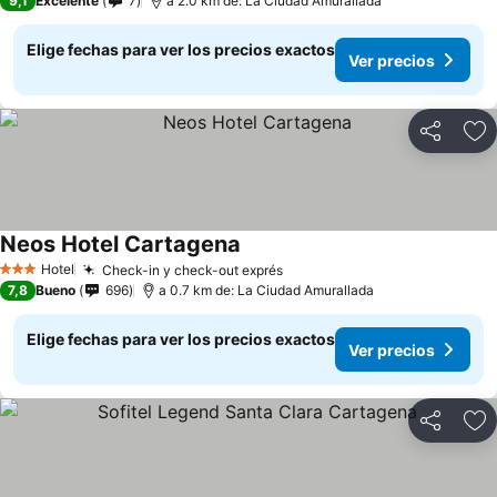
9,1
Excelente
7
a 2.0 km de: La Ciudad Amurallada
Elige fechas para ver los precios exactos
Ver precios
Compartir
Ag
Neos Hotel Cartagena
Hotel
Check-in y check-out exprés
3 Estrellas
7,8
Bueno
696
a 0.7 km de: La Ciudad Amurallada
Elige fechas para ver los precios exactos
Ver precios
Compartir
Ag