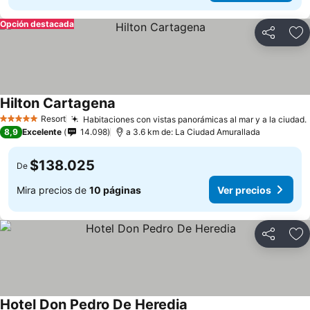
Opción destacada
Compartir
Ag
Hilton Cartagena
Resort
Habitaciones con vistas panorámicas al mar y a la ciudad.
5 Estrellas
8,9
Excelente
14.098
a 3.6 km de: La Ciudad Amurallada
$138.025
De
Mira precios de
10 páginas
Ver precios
Compartir
Ag
Hotel Don Pedro De Heredia