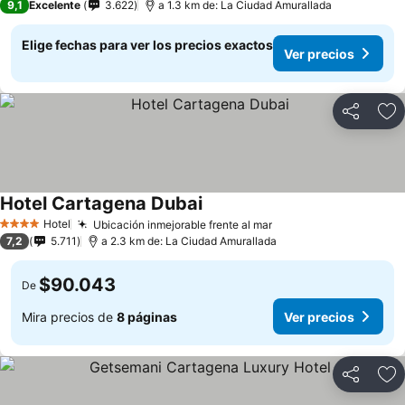
9,1
Excelente
3.622
a 1.3 km de: La Ciudad Amurallada
Elige fechas para ver los precios exactos
Ver precios
Compartir
Ag
Hotel Cartagena Dubai
Hotel
Ubicación inmejorable frente al mar
4 Estrellas
7,2
5.711
a 2.3 km de: La Ciudad Amurallada
$90.043
De
Mira precios de
8 páginas
Ver precios
Compartir
Ag