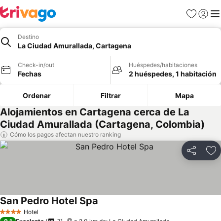
Favoritos
Iniciar 
Me
Destino
La Ciudad Amurallada, Cartagena
Check-in/out
Huéspedes/habitaciones
Fechas
2 huéspedes, 1 habitación
Ordenar
Filtrar
Mapa
Alojamientos en Cartagena cerca de La
Ciudad Amurallada (Cartagena, Colombia)
Cómo los pagos afectan nuestro ranking
Compartir
Ag
San Pedro Hotel Spa
Hotel
4 Estrellas