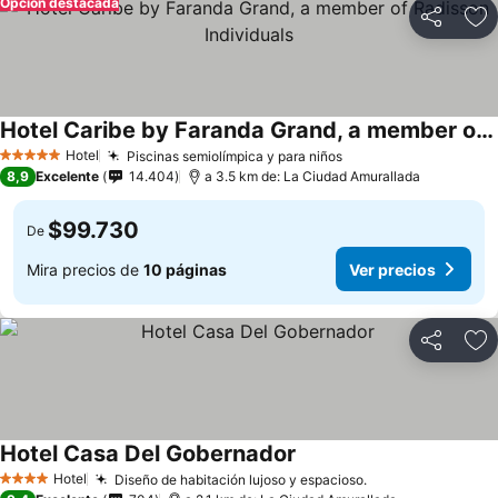
Opción destacada
Compartir
Ag
Hotel Caribe by Faranda Grand, a member of Radisson Individuals
Hotel
Piscinas semiolímpica y para niños
5 Estrellas
8,9
Excelente
14.404
a 3.5 km de: La Ciudad Amurallada
$99.730
De
Mira precios de
10 páginas
Ver precios
Compartir
Ag
Hotel Casa Del Gobernador
Hotel
Diseño de habitación lujoso y espacioso.
4 Estrellas