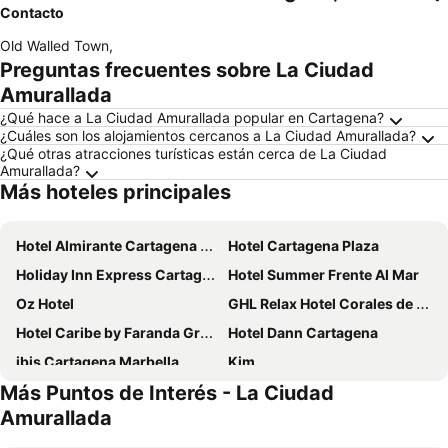
Contacto
Old Walled Town
,
Preguntas frecuentes sobre La Ciudad
Amurallada
¿Qué hace a La Ciudad Amurallada popular en Cartagena?
¿Cuáles son los alojamientos cercanos a La Ciudad Amurallada?
¿Qué otras atracciones turísticas están cerca de La Ciudad
Amurallada?
Más hoteles principales
Hotel Almirante Cartagena Colombia
Hotel Cartagena Plaza
Holiday Inn Express Cartagena Bocagrande By Ihg
Hotel Summer Frente Al Mar
Oz Hotel
GHL Relax Hotel Corales de Indias
Hotel Caribe by Faranda Grand, a member of Radisson Individuals
Hotel Dann Cartagena
ibis Cartagena Marbella
Kim
Más Puntos de Interés - La Ciudad
Estelar Playa Manzanillo - All inclusive
Hotel Playa Club
Amurallada
Hotel Stil Cartagena
Playa Norte Hotel