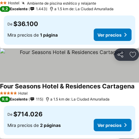
Hostel
Ambiente de piscina estético y relajante
2 Estrellas
9,2
Excelente
1.443
a 1.5 km de: La Ciudad Amurallada
$36.100
De
Mira precios de
1 página
Ver precios
Compartir
Ag
Four Seasons Hotel & Residences Cartagena
Hotel
5 Estrellas
9,6
Excelente
115
a 1.5 km de: La Ciudad Amurallada
$714.026
De
Mira precios de
2 páginas
Ver precios