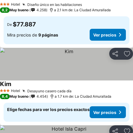
Hotel
Diseño único en las habitaciones
3 Estrellas
8,2
Muy bueno
4.258
a 2.1 km de: La Ciudad Amurallada
$77.887
De
Mira precios de
9 páginas
Ver precios
Compartir
Ag
Kim
Hotel
Desayuno casero cada día
3 Estrellas
8,4
Muy bueno
4.454
a 1.7 km de: La Ciudad Amurallada
Elige fechas para ver los precios exactos
Ver precios