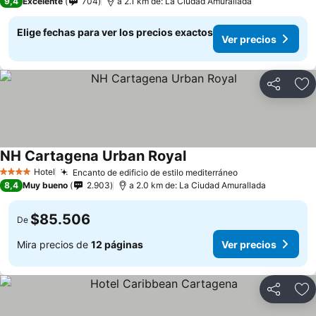
9,4
Excelente
704
a 2.1 km de: La Ciudad Amurallada
Elige fechas para ver los precios exactos
Ver precios
Compartir
Ag
NH Cartagena Urban Royal
Hotel
Encanto de edificio de estilo mediterráneo
4 Estrellas
8,4
Muy bueno
2.903
a 2.0 km de: La Ciudad Amurallada
$85.506
De
Mira precios de
12 páginas
Ver precios
Compartir
Ag