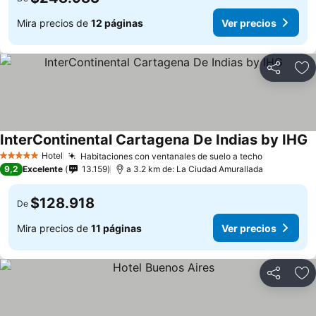
Mira precios de
12 páginas
Ver precios
Compartir
Ag
InterContinental Cartagena De Indias by IHG
Hotel
Habitaciones con ventanales de suelo a techo
5 Estrellas
9,2
Excelente
13.159
a 3.2 km de: La Ciudad Amurallada
$128.918
De
Mira precios de
11 páginas
Ver precios
Compartir
Ag