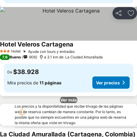
Compartir
Ag
Hotel Veleros Cartagena
Hotel
Ayuda con tours y entradas
3 Estrellas
7,6
Bueno
906
a 3.1 km de: La Ciudad Amurallada
$38.928
De
Mira precios de
11 páginas
Ver precios
Ver más
Los precios y la disponibilidad que recibe trivago de las páginas
web de reserva cambian de manera constante. Por lo tanto, es
posible que no siempre encuentres en una página web de reserva
la misma oferta que viste en trivago.
La Ciudad Amurallada (Cartagena, Colombia)