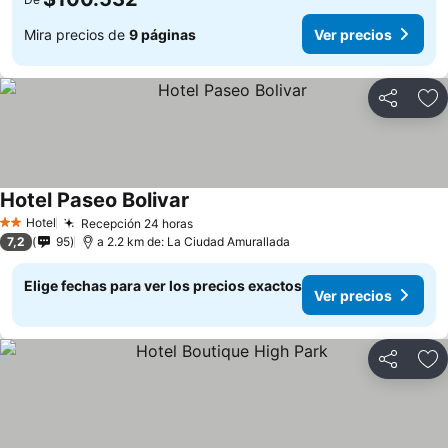
Mira precios de
9 páginas
Ver precios
Compartir
Ag
Hotel Paseo Bolivar
Hotel
Recepción 24 horas
2 Estrellas
7,2
95
a 2.2 km de: La Ciudad Amurallada
Elige fechas para ver los precios exactos
Ver precios
Compartir
Ag