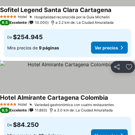
Sofitel Legend Santa Clara Cartagena
Hotel
Hospitalidad reconocida por la Guía Michelin
5 Estrellas
9,5
Excelente
10.000
a 2.2 km de: La Ciudad Amurallada
$254.945
De
Mira precios de
9 páginas
Ver precios
Compartir
Ag
Hotel Almirante Cartagena Colombia
Hotel
Variedad gastronómica con cuatro restaurantes
5 Estrellas
8,5
Excelente
11.893
a 3.0 km de: La Ciudad Amurallada
$84.250
De