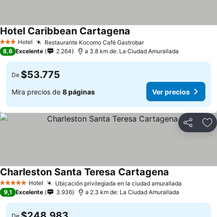
Hotel Caribbean Cartagena
Hotel
Restaurante Kocomo Café Gastrobar
3 Estrellas
8,6
Excelente
2.264
a 3.8 km de: La Ciudad Amurallada
$53.775
De
Mira precios de
8 páginas
Ver precios
Compartir
Ag
Charleston Santa Teresa Cartagena
Hotel
Ubicación privilegiada en la ciudad amurallada
5 Estrellas
9,1
Excelente
3.936
a 2.3 km de: La Ciudad Amurallada
$248.983
De