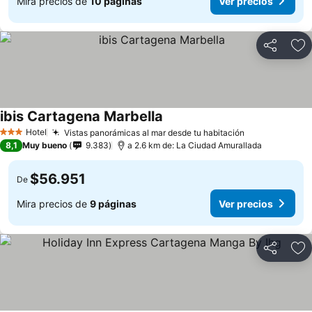
Mira precios de
10 páginas
Ver precios
Compartir
Ag
ibis Cartagena Marbella
Hotel
Vistas panorámicas al mar desde tu habitación
3 Estrellas
8,1
Muy bueno
9.383
a 2.6 km de: La Ciudad Amurallada
$56.951
De
Mira precios de
9 páginas
Ver precios
Compartir
Ag