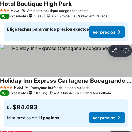
Hotel Boutique High Park
Hotel
Ambiente boutique acogedor e íntimo
3 Estrellas
8,5
Excelente
1.038
a 2.1 km de: La Ciudad Amurallada
Elige fechas para ver los precios exactos
Ver precios
Compartir
Ag
Holiday Inn Express Cartagena Bocagrande By Ihg
Hotel
Desayuno buffet delicioso y variado
4 Estrellas
8,6
Excelente
10.335
a 2.3 km de: La Ciudad Amurallada
$84.693
De
Mira precios de
11 páginas
Ver precios