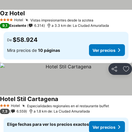
Oz Hotel
Hotel
Vistas impresionantes desde la azotea
4 Estrellas
9,1
Excelente
6.314
a 3.3 km de: La Ciudad Amurallada
$58.924
De
Mira precios de
10 páginas
Ver precios
Compartir
Ag
Hotel Stil Cartagena
Hotel
Especialidades regionales en el restaurante buffet
3 Estrellas
7,3
6.559
a 1.8 km de: La Ciudad Amurallada
Elige fechas para ver los precios exactos
Ver precios