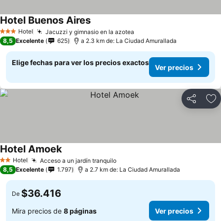
Hotel Buenos Aires
Hotel
Jacuzzi y gimnasio en la azotea
3 Estrellas
8,5
Excelente
625
a 2.3 km de: La Ciudad Amurallada
Elige fechas para ver los precios exactos
Ver precios
Compartir
Ag
Hotel Amoek
Hotel
Acceso a un jardín tranquilo
2 Estrellas
8,5
Excelente
1.797
a 2.7 km de: La Ciudad Amurallada
$36.416
De
Mira precios de
8 páginas
Ver precios