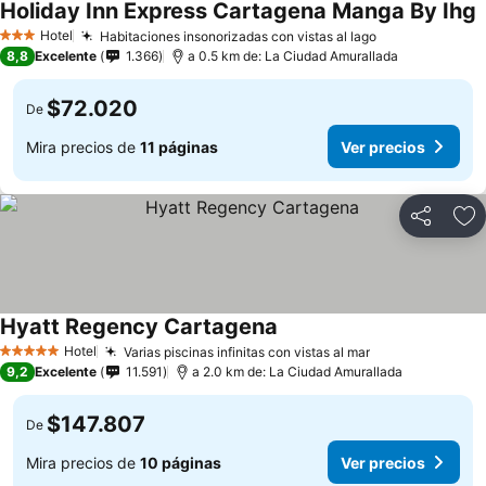
Holiday Inn Express Cartagena Manga By Ihg
Hotel
Habitaciones insonorizadas con vistas al lago
3 Estrellas
8,8
Excelente
1.366
a 0.5 km de: La Ciudad Amurallada
$72.020
De
Mira precios de
11 páginas
Ver precios
Compartir
Ag
Hyatt Regency Cartagena
Hotel
Varias piscinas infinitas con vistas al mar
5 Estrellas
9,2
Excelente
11.591
a 2.0 km de: La Ciudad Amurallada
$147.807
De
Mira precios de
10 páginas
Ver precios