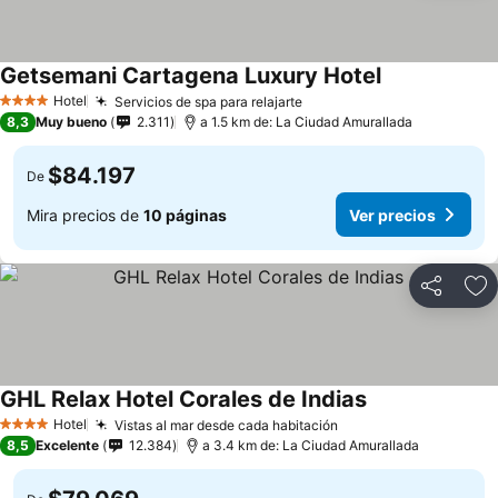
Getsemani Cartagena Luxury Hotel
Hotel
Servicios de spa para relajarte
4 Estrellas
8,3
Muy bueno
2.311
a 1.5 km de: La Ciudad Amurallada
$84.197
De
Mira precios de
10 páginas
Ver precios
Compartir
Ag
GHL Relax Hotel Corales de Indias
Hotel
Vistas al mar desde cada habitación
4 Estrellas
8,5
Excelente
12.384
a 3.4 km de: La Ciudad Amurallada