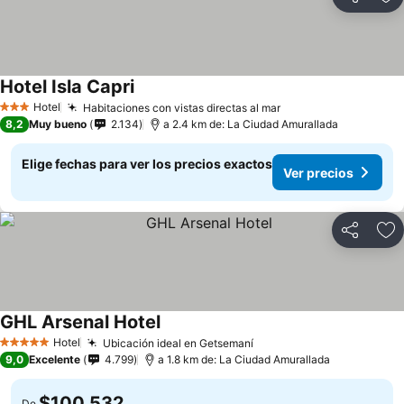
Compartir
Ag
Hotel Isla Capri
Hotel
Habitaciones con vistas directas al mar
3 Estrellas
8,2
Muy bueno
2.134
a 2.4 km de: La Ciudad Amurallada
Elige fechas para ver los precios exactos
Ver precios
Compartir
Ag
GHL Arsenal Hotel
Hotel
Ubicación ideal en Getsemaní
5 Estrellas
9,0
Excelente
4.799
a 1.8 km de: La Ciudad Amurallada
$100.532
De