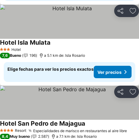
Compartir
Ag
Hotel Isla Mulata
Hotel
3 Estrellas
7,6
Bueno
196
a 5.1 km de: Isla Rosario
Elige fechas para ver los precios exactos
Ver precios
Compartir
Ag
Hotel San Pedro de Majagua
Resort
Especialidades de marisco en restaurantes al aire libre
4 Estrellas
8,4
Muy bueno
2.587
a 7.1 km de: Isla Rosario