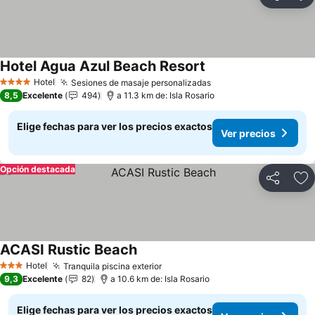
Compartir
Ag
Hotel Agua Azul Beach Resort
Hotel
Sesiones de masaje personalizadas
4 Estrellas
8,5
Excelente
494
a 11.3 km de: Isla Rosario
Elige fechas para ver los precios exactos
Ver precios
Opción destacada
Compartir
Ag
ACASI Rustic Beach
Hotel
Tranquila piscina exterior
3 Estrellas
9,3
Excelente
82
a 10.6 km de: Isla Rosario
Elige fechas para ver los precios exactos