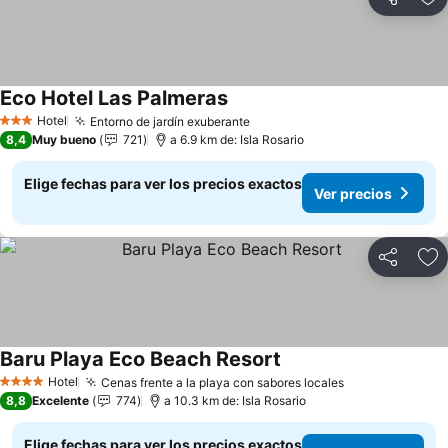
Compartir
Ag
Eco Hotel Las Palmeras
Hotel
Entorno de jardín exuberante
3 Estrellas
8,4
Muy bueno
721
a 6.9 km de: Isla Rosario
Elige fechas para ver los precios exactos
Ver precios
Compartir
Ag
Baru Playa Eco Beach Resort
Hotel
Cenas frente a la playa con sabores locales
4 Estrellas
8,8
Excelente
774
a 10.3 km de: Isla Rosario
Elige fechas para ver los precios exactos