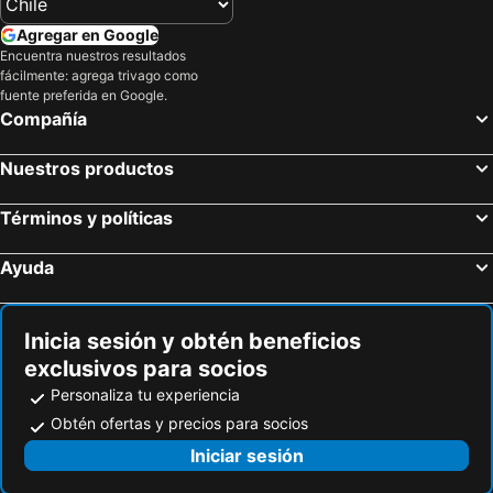
Las Bóvedas
Baluarte de Santa Catalina y el de Santa Clara
Agregar en Google
Aeropuerto Internacional Ernesto Cortissoz
Parque Nacional Corales del Rosario
Encuentra nuestros resultados
fácilmente: agrega trivago como
Museo de Arte Moderno
Plaza de la Aduana
fuente preferida en Google.
Compañía
Muelle de los Pegasos
Plaza de los Coches
Teatro Colón
San Pedro Claver
Nuestros productos
Parque Nacional Natural Corales del Rosario
Monumento de los Zapatos Viejos
Museo Histórico - Palacio de la Inquisición
Iglesia de Santo Domingo
Términos y políticas
Museo del Caribe
Pancho Parrillas
Ayuda
Inicia sesión y obtén beneficios
exclusivos para socios
Personaliza tu experiencia
Obtén ofertas y precios para socios
Iniciar sesión