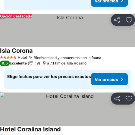
Ver precios
Opción destacada
Compartir
Ag
Isla Corona
Hotel
Biodiversidad y encuentros con la fauna
5 Estrellas
9,5
Excelente
19
a 7.1 km de: Isla Rosario
Elige fechas para ver los precios exactos
Ver precios
Compartir
Ag
Hotel Coralina Island