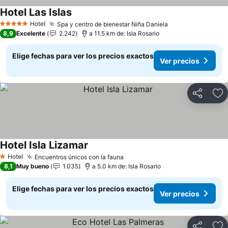
Hotel Las Islas
Hotel
Spa y centro de bienestar Niña Daniela
5 Estrellas
8,9
Excelente
2.242
a 11.5 km de: Isla Rosario
Elige fechas para ver los precios exactos
Ver precios
Compartir
Ag
Hotel Isla Lizamar
Hotel
Encuentros únicos con la fauna
1 Estrellas
8,1
Muy bueno
1.035
a 5.0 km de: Isla Rosario
Elige fechas para ver los precios exactos
Ver precios