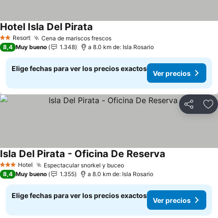
Hotel Isla Del Pirata
Resort
Cena de mariscos frescos
2 Estrellas
8,4
Muy bueno
1.348
a 8.0 km de: Isla Rosario
Elige fechas para ver los precios exactos
Ver precios
Compartir
Ag
Isla Del Pirata - Oficina De Reserva
Hotel
Espectacular snorkel y buceo
3 Estrellas
8,4
Muy bueno
1.355
a 8.0 km de: Isla Rosario
Elige fechas para ver los precios exactos
Ver precios