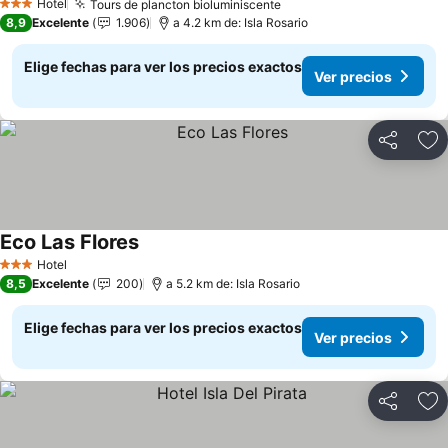
Hotel
Tours de plancton bioluminiscente
3 Estrellas
8,9
Excelente
1.906
a 4.2 km de: Isla Rosario
Elige fechas para ver los precios exactos
Ver precios
Compartir
Ag
Eco Las Flores
Hotel
3 Estrellas
8,5
Excelente
200
a 5.2 km de: Isla Rosario
Elige fechas para ver los precios exactos
Ver precios
Compartir
Ag