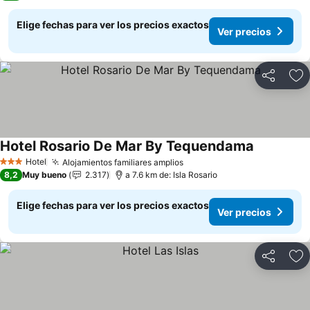
Elige fechas para ver los precios exactos
Ver precios
Compartir
Ag
Hotel Rosario De Mar By Tequendama
Hotel
Alojamientos familiares amplios
3 Estrellas
8,2
Muy bueno
2.317
a 7.6 km de: Isla Rosario
Elige fechas para ver los precios exactos
Ver precios
Compartir
Ag