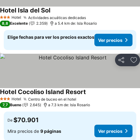
Hotel Isla del Sol
Hotel
Actividades acuáticas dedicadas
3 Estrellas
8,8
Excelente
2.359
a 5.4 km de: Isla Rosario
Elige fechas para ver los precios exactos
Ver precios
Compartir
Ag
Hotel Cocoliso Island Resort
Hotel
Centro de buceo en el hotel
3 Estrellas
7,7
Bueno
2.645
a 7.3 km de: Isla Rosario
$70.901
De
Mira precios de
9 páginas
Ver precios