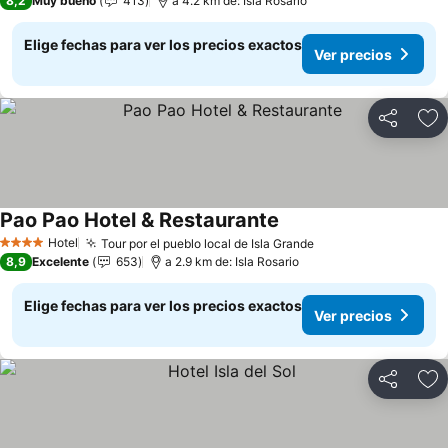
8,2
Muy bueno
413
a 4.2 km de: Isla Rosario
Elige fechas para ver los precios exactos
Ver precios
Compartir
Ag
Pao Pao Hotel & Restaurante
Hotel
Tour por el pueblo local de Isla Grande
4 Estrellas
8,9
Excelente
653
a 2.9 km de: Isla Rosario
Elige fechas para ver los precios exactos
Ver precios
Compartir
Ag