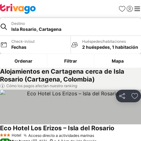
Favoritos
Iniciar 
Me
Destino
Isla Rosario, Cartagena
Check-in/out
Huéspedes/habitaciones
Fechas
2 huéspedes, 1 habitación
Ordenar
Filtrar
Mapa
Alojamientos en Cartagena cerca de Isla
Rosario (Cartagena, Colombia)
Cómo los pagos afectan nuestro ranking
Compartir
Ag
Eco Hotel Los Erizos – Isla del Rosario
Hotel
Acceso directo a actividades marinas
3 Estrellas