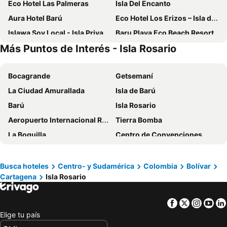
Eco Hotel Las Palmeras
Isla Del Encanto
Aura Hotel Barú
Eco Hotel Los Erizos – Isla del Rosario
Islawa Soy Local - Isla Privada
Baru Playa Eco Beach Resort
Más Puntos de Interés - Isla Rosario
Hotel Coralina Island
Pao Pao Hotel & Restaurante
Hotel Isla Mulata
Hotel Agua Azul Beach Resort
Bocagrande
Getsemaní
Hotel Sport Barú
Isla Corona
La Ciudad Amurallada
Isla de Barú
Orika del Mar Hotel
Thani Ecobeach Barú
Barú
Isla Rosario
Rosario EcoHotel
Hotel Rosario De Mar By Tequendama
Aeropuerto Internacional Rafael Núñez
Tierra Bomba
ACASI Rustic Beach
Casa Rosario
La Boquilla
Centro de Convenciones
Hotel Isla Lizamar
Brisas del Mar Barú
Sector el Laguito
Torre del Reloj
Eco Las Flores
Isla Los Erizos Ecohouse
Catedral de Santa Catalina de Alejandría
Playa Blanca
Nuestros Tres Tesoros
Eco Islabela
Busca hoteles
Centro- y Sudamérica
Colombia
Bolívar
Cartagena
Isla Rosario
Centro Comercial Buenavista
Estadio Metropolitano Roberto Melendez
Carnaval de Barranquilla
El Barrio Manga y sus Casonas
Facebook
Twitter
Insta
Yo
Cerro de la Popa
Estadio Jaime Morón
Elige tu país
Plaza de Bolívar
Castillo de San Felipe de Barajas