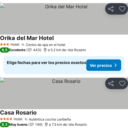
Compartir
Ag
Orika del Mar Hotel
Hotel
Centro de spa en el hotel
3 Estrellas
8,5
Excelente
443
a 5.2 km de: Isla Rosario
Elige fechas para ver los precios exactos
Ver precios
Compartir
Ag
Casa Rosario
Hotel
Auténtica cocina caribeña
4 Estrellas
8,3
Muy bueno
146
a 7.5 km de: Isla Rosario