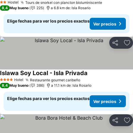
Hostel
Tours de snorkel con plancton bioluminiscente
2 Estrellas
8,4
Muy bueno
225
a 6.8 km de: Isla Rosario
Elige fechas para ver los precios exactos
Ver precios
Compartir
Ag
Islawa Soy Local - Isla Privada
Hotel
Restaurante gourmet caribeño
4 Estrellas
8,4
Muy bueno
386
a 11.1 km de: Isla Rosario
Elige fechas para ver los precios exactos
Ver precios
Compartir
Ag