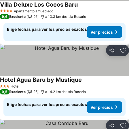
Villa Deluxe Los Cocos Baru
Apartamento amueblado
4 Estrellas
9,6
Excelente
95
a 13.3 km de: Isla Rosario
Elige fechas para ver los precios exactos
Ver precios
Compartir
Ag
Hotel Agua Baru by Mustique
Hotel
3 Estrellas
9,5
Excelente
26
a 14.2 km de: Isla Rosario
Elige fechas para ver los precios exactos
Ver precios
Compartir
Ag