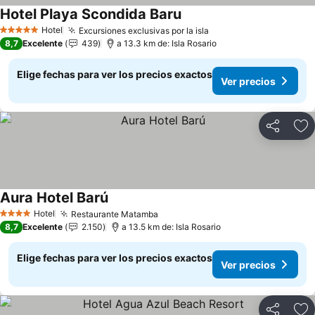
Hotel Playa Scondida Baru
Hotel
Excursiones exclusivas por la isla
5 Estrellas
8,7
Excelente
439
a 13.3 km de: Isla Rosario
Elige fechas para ver los precios exactos
Ver precios
Compartir
Ag
Aura Hotel Barú
Hotel
Restaurante Matamba
4 Estrellas
8,7
Excelente
2.150
a 13.5 km de: Isla Rosario
Elige fechas para ver los precios exactos
Ver precios