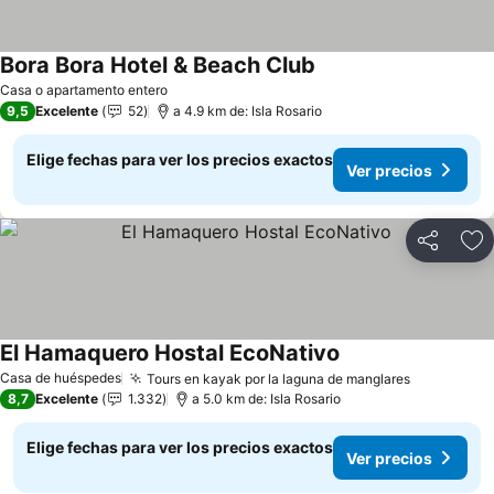
Bora Bora Hotel & Beach Club
Casa o apartamento entero
9,5
Excelente
52
a 4.9 km de: Isla Rosario
Elige fechas para ver los precios exactos
Ver precios
Compartir
Ag
El Hamaquero Hostal EcoNativo
Casa de huéspedes
Tours en kayak por la laguna de manglares
8,7
Excelente
1.332
a 5.0 km de: Isla Rosario
Elige fechas para ver los precios exactos
Ver precios