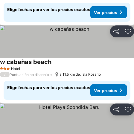
Elige fechas para ver los precios exactos
Ver precios
Compartir
Ag
w cabañas beach
Hotel
3 Estrellas
/
a 11.5 km de: Isla Rosario
Puntuación no disponible
Elige fechas para ver los precios exactos
Ver precios
Compartir
Ag