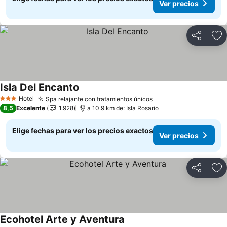
Ver precios
Compartir
Ag
Isla Del Encanto
Hotel
Spa relajante con tratamientos únicos
3 Estrellas
8,5
Excelente
1.928
a 10.9 km de: Isla Rosario
Elige fechas para ver los precios exactos
Ver precios
Compartir
Ag
Ecohotel Arte y Aventura