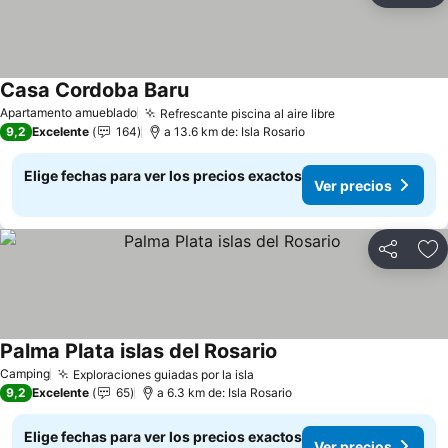
Casa Cordoba Baru
Apartamento amueblado
Refrescante piscina al aire libre
9,2
Excelente
164
a 13.6 km de: Isla Rosario
Elige fechas para ver los precios exactos
Ver precios
Compartir
Ag
Palma Plata islas del Rosario
Camping
Exploraciones guiadas por la isla
9,2
Excelente
65
a 6.3 km de: Isla Rosario
Elige fechas para ver los precios exactos
Ver precios