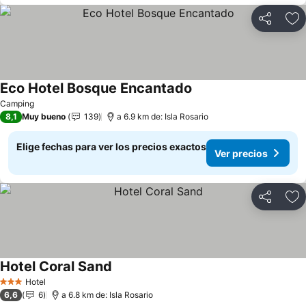
Compartir
Ag
Eco Hotel Bosque Encantado
Camping
8,1
Muy bueno
139
a 6.9 km de: Isla Rosario
Elige fechas para ver los precios exactos
Ver precios
Compartir
Ag
Hotel Coral Sand
Hotel
3 Estrellas
6,6
6
a 6.8 km de: Isla Rosario