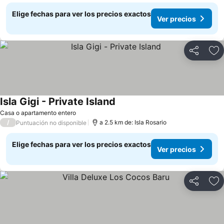
Elige fechas para ver los precios exactos
Ver precios
Compartir
Ag
Isla Gigi - Private Island
Casa o apartamento entero
/
a 2.5 km de: Isla Rosario
Puntuación no disponible
Elige fechas para ver los precios exactos
Ver precios
Compartir
Ag