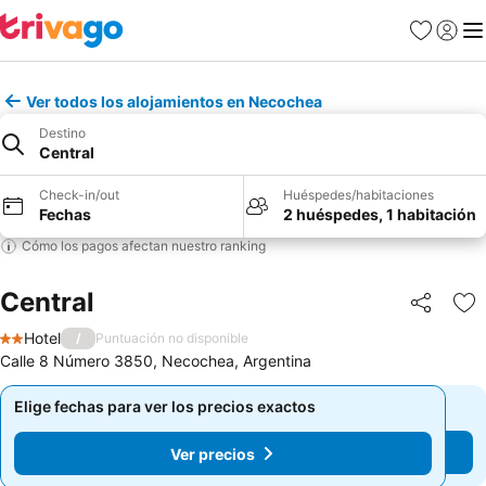
Favoritos
Iniciar 
Me
Ver todos los alojamientos en Necochea
Destino
Central
Check-in/out
Huéspedes/habitaciones
Fechas
2 huéspedes, 1 habitación
Cómo los pagos afectan nuestro ranking
Central
Compartir
Ag
Hotel
/
Puntuación no disponible
2 Estrellas
Calle 8 Número 3850, Necochea, Argentina
Elige fechas para ver los precios exactos
Elige fechas para ver los precios exactos
Ver precios
Ver precios