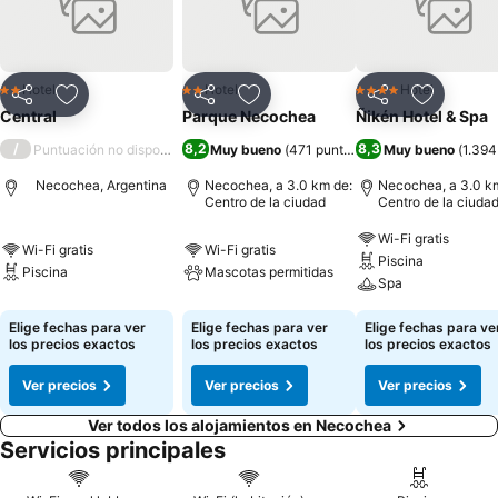
privado para dos, tres o hasta cuatro personas, equipadas con tv x
cable con control remoto, conexion wiifii, ventilador de techo, ropa
blanca y desayuno tipo americano.- En principio trabajamos para
que vengas, pero fundamentalmente para que vuelvas. Los
Hotel
Hotel
Hotel
2 Estrellas
2 Estrellas
4 Estrellas
Compartir
Agregar a favoritos
Compartir
Agregar a favoritos
Compartir
Agregar 
esperamos.
Central
Parque Necochea
Ñikén Hotel & Spa
/
8,2
8,3
Puntuación no disponible
Muy bueno
(
471 puntuaciones
Muy bueno
)
(
1.394
Necochea, Argentina
Necochea, a 3.0 km de:
Necochea, a 3.0 k
Centro de la ciudad
Centro de la ciuda
Wi-Fi gratis
Wi-Fi gratis
Wi-Fi gratis
Piscina
Piscina
Mascotas permitidas
Spa
Elige fechas para ver
Elige fechas para ver
Elige fechas para ve
los precios exactos
los precios exactos
los precios exactos
Ver precios
Ver precios
Ver precios
Ver todos los alojamientos en Necochea
Servicios principales