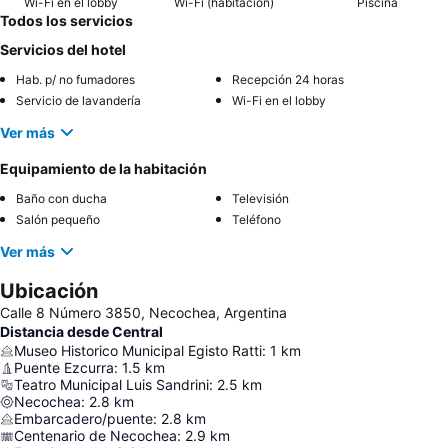
Wi-Fi en el lobby
Wi-Fi (habitación)
Piscina
Todos los servicios
Servicios del hotel
Hab. p/ no fumadores
Recepción 24 horas
Servicio de lavandería
Wi-Fi en el lobby
Ver más
Equipamiento de la habitación
Baño con ducha
Televisión
Salón pequeño
Teléfono
Ver más
Ubicación
Calle 8 Número 3850, Necochea, Argentina
Distancia desde Central
Museo Historico Municipal Egisto Ratti
:
1
km
Puente Ezcurra
:
1.5
km
Teatro Municipal Luis Sandrini
:
2.5
km
Necochea
:
2.8
km
Embarcadero/puente
:
2.8
km
Centenario de Necochea
:
2.9
km