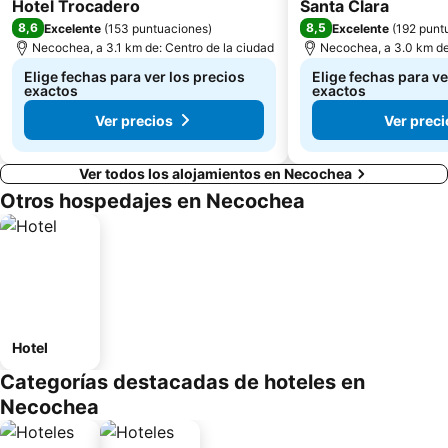
3 Estrellas
2 Estrellas
Hotel Trocadero
Santa Clara
8,6
8,5
Excelente
(
153 puntuaciones
)
Excelente
(
192 punt
Necochea, a 3.1 km de: Centro de la ciudad
Necochea, a 3.0 km de
Elige fechas para ver los precios
Elige fechas para ve
exactos
exactos
Ver precios
Ver preci
Ver todos los alojamientos en Necochea
Otros hospedajes en Necochea
Hotel
Categorías destacadas de hoteles en
Necochea