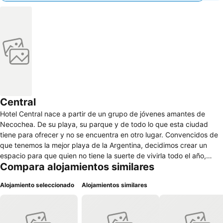
Central
Hotel Central nace a partir de un grupo de jóvenes amantes de
Necochea. De su playa, su parque y de todo lo que esta ciudad
tiene para ofrecer y no se encuentra en otro lugar. Convencidos de
que tenemos la mejor playa de la Argentina, decidimos crear un
espacio para que quien no tiene la suerte de vivirla todo el año,
Compara alojamientos similares
pueda sentirse como en casa por unos días. Este hotel, de categoria
2 estrellas, esta estrategicamente ubicado a 300 mts del mar y a
Alojamiento seleccionado
Alojamientos similares
300 de la peatonal 83 . Proponemos un ambiente familiar, cómodo y
distendido. El Hotel Central es atendido por sus dueños y
representa un espacio intervenido con sencillez, buen gusto y la
mejor atención. El hotel cuenta con 24 habitaciones con baño