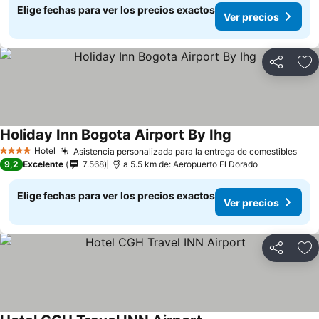
Elige fechas para ver los precios exactos
Ver precios
Compartir
Ag
Holiday Inn Bogota Airport By Ihg
Hotel
Asistencia personalizada para la entrega de comestibles
4 Estrellas
9,2
Excelente
7.568
a 5.5 km de: Aeropuerto El Dorado
Elige fechas para ver los precios exactos
Ver precios
Compartir
Ag