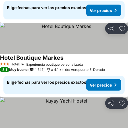
Elige fechas para ver los precios exactos
Ver precios
Compartir
Ag
Hotel Boutique Markes
Hotel
Experiencia boutique personalizada
3 Estrellas
8,1
Muy bueno
1.541
a 4.1 km de: Aeropuerto El Dorado
Elige fechas para ver los precios exactos
Ver precios
Compartir
Ag