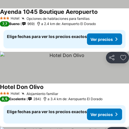
Ayenda 1045 Boutique Aeropuerto
Hotel
Opciones de habitaciones para familias
3 Estrellas
7,7
Bueno
969
a 2.4 km de: Aeropuerto El Dorado
Elige fechas para ver los precios exactos
Ver precios
Compartir
Ag
Hotel Don Olivo
Hotel
Alojamiento familiar
3 Estrellas
8,5
Excelente
284
a 3.4 km de: Aeropuerto El Dorado
Elige fechas para ver los precios exactos
Ver precios