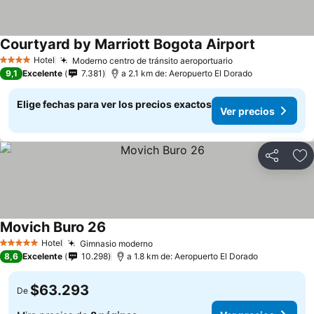
Courtyard by Marriott Bogota Airport
Hotel
Moderno centro de tránsito aeroportuario
4 Estrellas
9,1
Excelente
7.381
a 2.1 km de: Aeropuerto El Dorado
Elige fechas para ver los precios exactos
Ver precios
Compartir
Ag
Movich Buro 26
Hotel
Gimnasio moderno
5 Estrellas
8,6
Excelente
10.298
a 1.8 km de: Aeropuerto El Dorado
$63.293
De