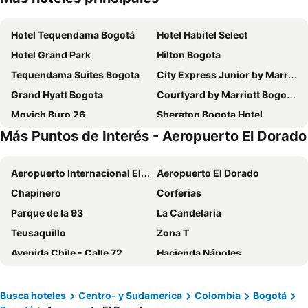
Hotel Tequendama Bogotá
Hotel Habitel Select
Hotel Grand Park
Hilton Bogota
Tequendama Suites Bogota
City Express Junior by Marriott Bogota Aeropuerto
Grand Hyatt Bogota
Courtyard by Marriott Bogota Airport
Movich Buro 26
Sheraton Bogota Hotel
Más Puntos de Interés - Aeropuerto El Dorado
Hotel Habitel Prime
Holiday Inn Express & Suites Bogota Dc By Ihg
Exe Bacata 95
Hotel Estelar Suites Jones
Aeropuerto Internacional El Dorado
Aeropuerto El Dorado
ibis Bogota Museo
Hotel Distrito ZF
Chapinero
Corferias
NH Collection Bogotá WTC Royal
Casa Dann Carlton Hotel & Spa
Parque de la 93
La Candelaria
Radisson Bogota Metrotel
Hotel Dann Carlton Bogota
Teusaquillo
Zona T
Vilar America
GHL Hotel Capital
Avenida Chile - Calle 72
Hacienda Nápoles
Hotel Madisson Inn Luxury By GEH Suites
Aloft Bogota Airport
Unicentro
Embajada Americana
Novotel Bogota Parque 93
Hotel Estelar La Fontana
Usaquén
Centro Comercial Andino
Spotty Hotels
NH Bogotá Urban 26 Royal
Busca hoteles
Centro- y Sudamérica
Colombia
Bogotá