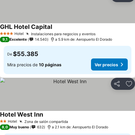
GHL Hotel Capital
Hotel
Instalaciones para negocios y eventos
4 Estrellas
9,1
Excelente
14.540
a 5.9 km de: Aeropuerto El Dorado
$55.385
De
Mira precios de
10 páginas
Ver precios
Compartir
Ag
Hotel West Inn
Hotel
Zona de salón compartida
2 Estrellas
8,0
Muy bueno
632
a 2.1 km de: Aeropuerto El Dorado