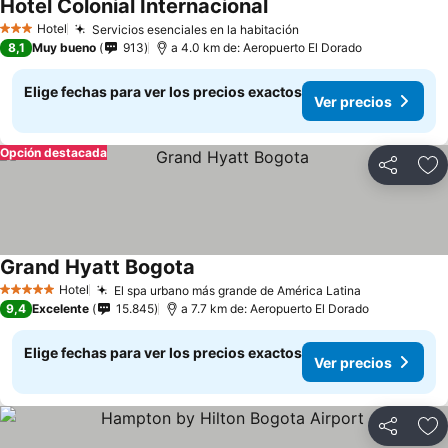
Hotel Colonial Internacional
Hotel
Servicios esenciales en la habitación
3 Estrellas
8,1
Muy bueno
913
a 4.0 km de: Aeropuerto El Dorado
Elige fechas para ver los precios exactos
Ver precios
Opción destacada
Compartir
Ag
Grand Hyatt Bogota
Hotel
El spa urbano más grande de América Latina
5 Estrellas
9,4
Excelente
15.845
a 7.7 km de: Aeropuerto El Dorado
Elige fechas para ver los precios exactos
Ver precios
Compartir
Ag