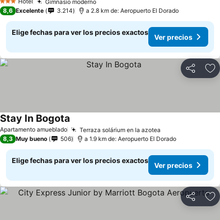
Hotel
Gimnasio moderno
3 Estrellas
8,6
Excelente
3.214
a 2.8 km de: Aeropuerto El Dorado
Elige fechas para ver los precios exactos
Ver precios
Compartir
Ag
Stay In Bogota
Apartamento amueblado
Terraza solárium en la azotea
8,3
Muy bueno
506
a 1.9 km de: Aeropuerto El Dorado
Elige fechas para ver los precios exactos
Ver precios
Compartir
Ag