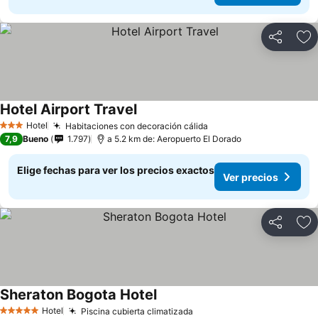
Compartir
Ag
Hotel Airport Travel
Hotel
Habitaciones con decoración cálida
3 Estrellas
7,9
Bueno
1.797
a 5.2 km de: Aeropuerto El Dorado
Elige fechas para ver los precios exactos
Ver precios
Compartir
Ag
Sheraton Bogota Hotel
Hotel
Piscina cubierta climatizada
5 Estrellas