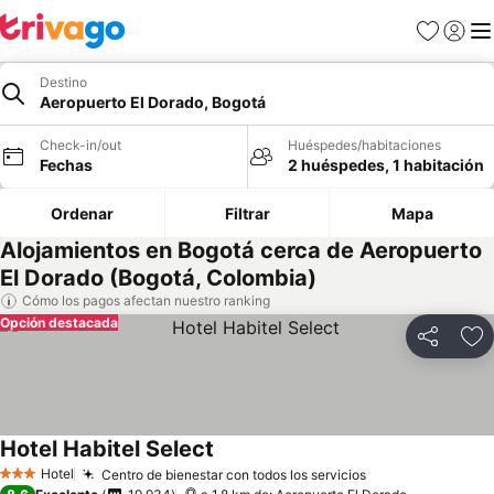
Favoritos
Iniciar 
Me
Destino
Aeropuerto El Dorado, Bogotá
Check-in/out
Huéspedes/habitaciones
Fechas
2 huéspedes, 1 habitación
Ordenar
Filtrar
Mapa
Alojamientos en Bogotá cerca de Aeropuerto
El Dorado (Bogotá, Colombia)
Cómo los pagos afectan nuestro ranking
Opción destacada
Compartir
Ag
Hotel Habitel Select
Hotel
Centro de bienestar con todos los servicios
3 Estrellas