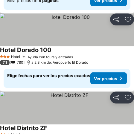
Mira precios de
8 páginas
Ver precios
Compartir
Ag
Hotel Dorado 100
Hotel
Ayuda con tours y entradas
3 Estrellas
7,1
780
a 2.3 km de: Aeropuerto El Dorado
Elige fechas para ver los precios exactos
Ver precios
Compartir
Ag
Hotel Distrito ZF