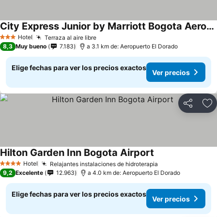
City Express Junior by Marriott Bogota Aeropuerto
Hotel
Terraza al aire libre
3 Estrellas
8,3
Muy bueno
7.183
a 3.1 km de: Aeropuerto El Dorado
Elige fechas para ver los precios exactos
Ver precios
Compartir
Ag
Hilton Garden Inn Bogota Airport
Hotel
Relajantes instalaciones de hidroterapia
4 Estrellas
9,2
Excelente
12.963
a 4.0 km de: Aeropuerto El Dorado
Elige fechas para ver los precios exactos
Ver precios