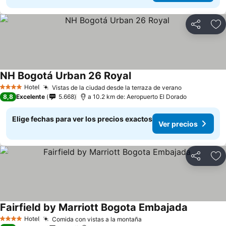
Compartir
Ag
NH Bogotá Urban 26 Royal
Hotel
Vistas de la ciudad desde la terraza de verano
4 Estrellas
8,8
Excelente
5.668
a 10.2 km de: Aeropuerto El Dorado
Elige fechas para ver los precios exactos
Ver precios
Compartir
Ag
Fairfield by Marriott Bogota Embajada
Hotel
Comida con vistas a la montaña
4 Estrellas