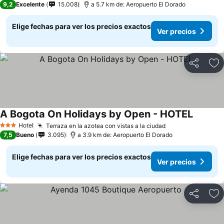
9,2
Excelente
15.008
a 5.7 km de: Aeropuerto El Dorado
Elige fechas para ver los precios exactos
Ver precios
Compartir
Ag
A Bogota On Holidays by Open - HOTEL
Hotel
Terraza en la azotea con vistas a la ciudad
3 Estrellas
7,5
Bueno
3.095
a 3.9 km de: Aeropuerto El Dorado
Elige fechas para ver los precios exactos
Ver precios
Compartir
Ag