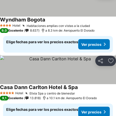
Wyndham Bogota
Hotel
Habitaciones amplias con vistas a la ciudad
4 Estrellas
9,0
Excelente
8.637
a 8.3 km de: Aeropuerto El Dorado
Elige fechas para ver los precios exactos
Ver precios
Compartir
Ag
Casa Dann Carlton Hotel & Spa
Hotel
Elixia Spa y centro de bienestar
5 Estrellas
9,1
Excelente
13.818
a 10.1 km de: Aeropuerto El Dorado
Elige fechas para ver los precios exactos
Ver precios