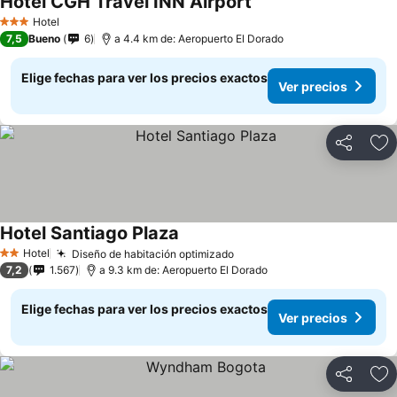
Hotel CGH Travel INN Airport
Hotel
3 Estrellas
7,5
Bueno
6
a 4.4 km de: Aeropuerto El Dorado
Elige fechas para ver los precios exactos
Ver precios
Compartir
Ag
Hotel Santiago Plaza
Hotel
Diseño de habitación optimizado
2 Estrellas
7,2
1.567
a 9.3 km de: Aeropuerto El Dorado
Elige fechas para ver los precios exactos
Ver precios
Compartir
Ag