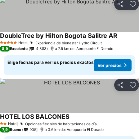
Compartir
Ag
DoubleTree by Hilton Bogota Salitre AR
Hotel
Experiencia de bienestar Hydro Circuit
5 Estrellas
8,9
Excelente
4.383
a 7.5 km de: Aeropuerto El Dorado
Elige fechas para ver los precios exactos
Ver precios
Compartir
Ag
HOTEL LOS BALCONES
Hotel
Opciones flexibles de habitaciones de día
2 Estrellas
7,9
Bueno
905
a 3.6 km de: Aeropuerto El Dorado