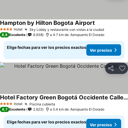
Hampton by Hilton Bogota Airport
Hotel
Sky Lobby y restaurante con vistas a la ciudad
4 Estrellas
8,8
Excelente
6.938
a 4.7 km de: Aeropuerto El Dorado
Elige fechas para ver los precios exactos
Ver precios
Compartir
Ag
Hotel Factory Green Bogotá Occidente Calle 80
Hotel
Piscina cubierta
4 Estrellas
8,7
Excelente
2.623
a 5.4 km de: Aeropuerto El Dorado
Elige fechas para ver los precios exactos
Ver precios