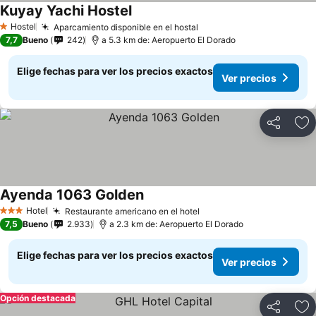
Kuyay Yachi Hostel
Hostel
Aparcamiento disponible en el hostal
1 Estrellas
7,7
Bueno
242
a 5.3 km de: Aeropuerto El Dorado
Elige fechas para ver los precios exactos
Ver precios
Compartir
Ag
Ayenda 1063 Golden
Hotel
Restaurante americano en el hotel
3 Estrellas
7,5
Bueno
2.933
a 2.3 km de: Aeropuerto El Dorado
Elige fechas para ver los precios exactos
Ver precios
Opción destacada
Compartir
Ag