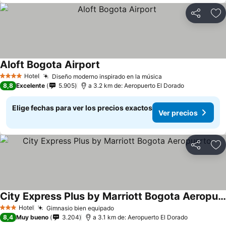
Compartir
Ag
Aloft Bogota Airport
Hotel
Diseño moderno inspirado en la música
4 Estrellas
8,8
Excelente
5.905
a 3.2 km de: Aeropuerto El Dorado
Elige fechas para ver los precios exactos
Ver precios
Compartir
Ag
City Express Plus by Marriott Bogota Aeropuerto
Hotel
Gimnasio bien equipado
3 Estrellas
8,4
Muy bueno
3.204
a 3.1 km de: Aeropuerto El Dorado