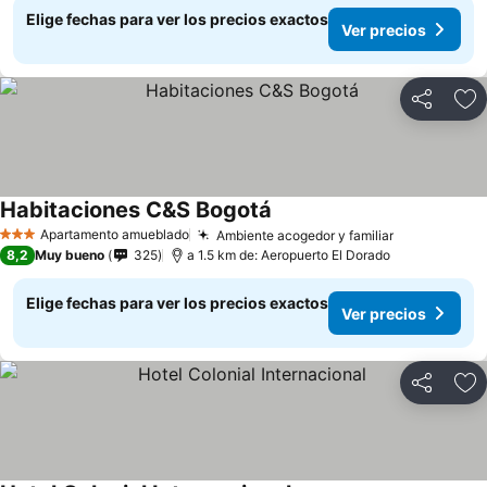
Elige fechas para ver los precios exactos
Ver precios
Compartir
Ag
Habitaciones C&S Bogotá
Apartamento amueblado
Ambiente acogedor y familiar
3 Estrellas
8,2
Muy bueno
325
a 1.5 km de: Aeropuerto El Dorado
Elige fechas para ver los precios exactos
Ver precios
Compartir
Ag