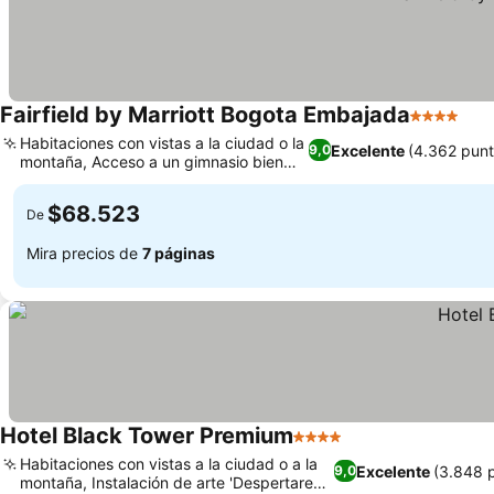
Fairfield by Marriott Bogota Embajada
4 Estrella
Ver
Habitaciones con vistas a la ciudad o la
Excelente
(4.362 punt
9,0
montaña, Acceso a un gimnasio bien
Ver precios
equipado
$68.523
De
Mira precios de
7 páginas
Hotel Black Tower Premium
4 Estrellas
Ver precios
Habitaciones con vistas a la ciudad o a la
Excelente
(3.848 
9,0
montaña, Instalación de arte 'Despertares'