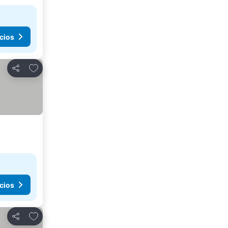
cios
Agregar a favoritos
Compartir
cios
Agregar a favoritos
Compartir