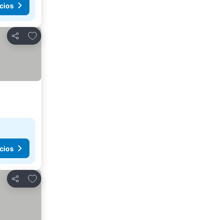
cios
Agregar a favoritos
Compartir
cios
Agregar a favoritos
Compartir