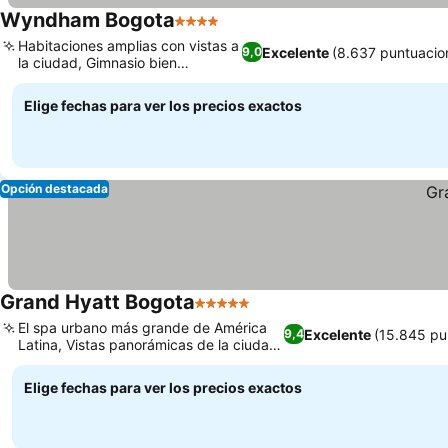
Wyndham Bogota
4 Estrellas
Ver precios
Habitaciones amplias con vistas a
Excelente
(8.637 puntuacio
9,0
la ciudad, Gimnasio bien
Ver precios
equipado
Elige fechas para ver los precios exactos
Opción destacada
Grand Hyatt Bogota
5 Estrellas
Ver precios
El spa urbano más grande de América
Excelente
(15.845 pu
9,4
Latina, Vistas panorámicas de la ciudad
Ver precios
y los Andes
Elige fechas para ver los precios exactos