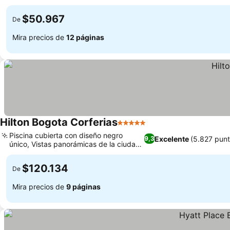
Ver precios
en el vestíbulo
$50.967
De
Mira precios de
12 páginas
Hilton Bogota Corferias
5 Estrellas
Ver precios
Piscina cubierta con diseño negro
Excelente
(5.827 punt
9,3
único, Vistas panorámicas de la ciudad
Ver precios
y la montaña
$120.134
De
Mira precios de
9 páginas