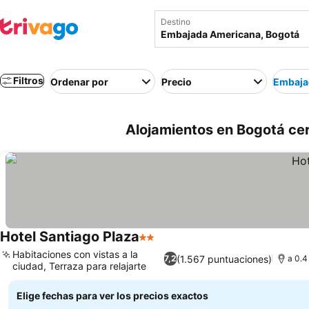
Destino
Filtros
Ordenar por
Precio
Embaja
Alojamientos en Bogotá ce
Hotel Santiago Plaza
2 Estrellas
Ver precios
Habitaciones con vistas a la
(1.567 puntuaciones)
7,2
a 0.4
ciudad, Terraza para relajarte
Ver precios
Elige fechas para ver los precios exactos