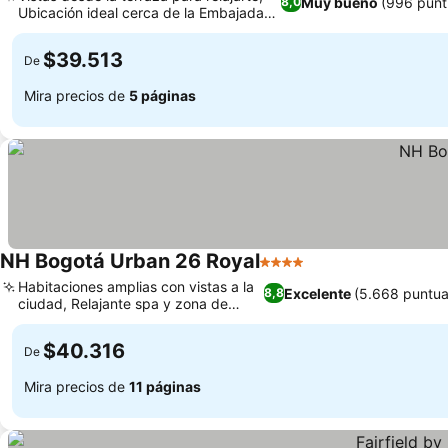
Muy bueno
(996 punt
8,0
Ubicación ideal cerca de la Embajada
Ver precios
de EE. UU.
$39.513
De
Mira precios de
5 páginas
NH Bogotá Urban 26 Royal
4 Estrellas
Ver precios
Habitaciones amplias con vistas a la
Excelente
(5.668 puntua
8,8
ciudad, Relajante spa y zona de
Ver precios
bienestar
$40.316
De
Mira precios de
11 páginas