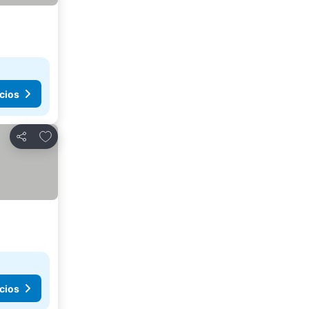
cios
Agregar a favoritos
Compartir
cios