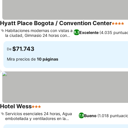
Hyatt Place Bogota / Convention Center
4 Estrel
V
Habitaciones modernas con vistas a
Excelente
(4.035 puntuac
9,3
la ciudad, Gimnasio 24 horas con
Ver precios
vistas
$71.743
De
Mira precios de
10 páginas
Hotel Wess
3 Estrellas
Ver precios
Servicios esenciales 24 horas, Agua
Bueno
(1.018 puntuaci
7,9
embotellada y ventiladores en la
Ver precios
habitación