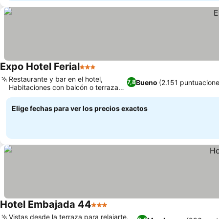
Expo Hotel Ferial
3 Estrellas
Ver precios
Restaurante y bar en el hotel,
Bueno
(2.151 puntuacione
7,8
Habitaciones con balcón o terraza
Ver precios
privada
Elige fechas para ver los precios exactos
Hotel Embajada 44
3 Estrellas
Ver precios
Vistas desde la terraza para relajarte,