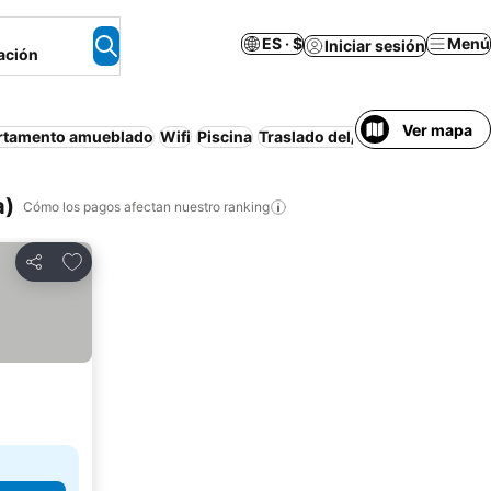
ES · $
Menú
Iniciar sesión
ación
Ver mapa
rtamento amueblado
Wifi
Piscina
Traslado del/al aeropuerto
Est
a)
Cómo los pagos afectan nuestro ranking
Agregar a favoritos
Compartir