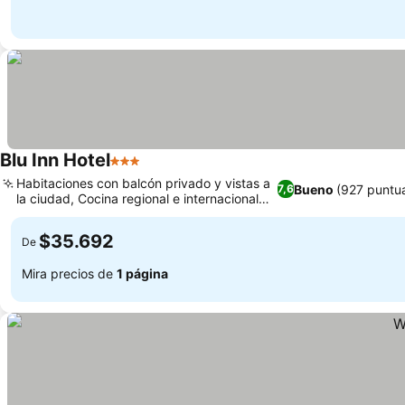
Blu Inn Hotel
3 Estrellas
Ver precios
Habitaciones con balcón privado y vistas a
Bueno
(927 puntu
7,6
la ciudad, Cocina regional e internacional
Ver precios
variada
$35.692
De
Mira precios de
1 página