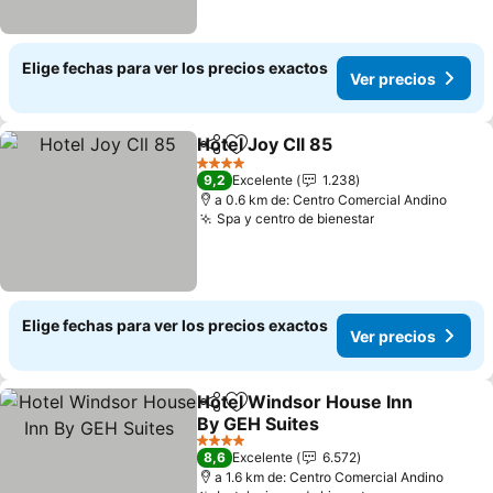
Elige fechas para ver los precios exactos
Ver precios
Hotel Joy Cll 85
Compartir
Agregar a favoritos
Ver precio
4 Estrellas
9,2
Excelente
1.238
a 0.6 km de: Centro Comercial Andino
Spa y centro de bienestar
Ver precios
Elige fechas para ver los precios exactos
Ver precios
Hotel Windsor House Inn
Compartir
Agregar a favoritos
By GEH Suites
Ver precios
4 Estrellas
8,6
Excelente
6.572
a 1.6 km de: Centro Comercial Andino