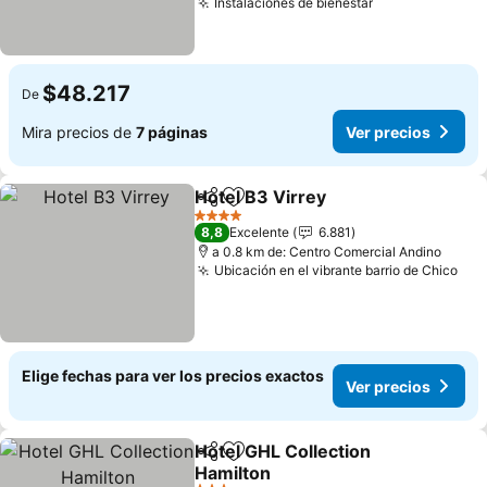
Instalaciones de bienestar
Ver precios
$48.217
De
Mira precios de
7 páginas
Ver precios
Hotel B3 Virrey
Compartir
Agregar a favoritos
Ver precio
4 Estrellas
8,8
Excelente
6.881
a 0.8 km de: Centro Comercial Andino
Ubicación en el vibrante barrio de Chico
Ver
Elige fechas para ver los precios exactos
Ver precios
Hotel GHL Collection
Compartir
Agregar a favoritos
Hamilton