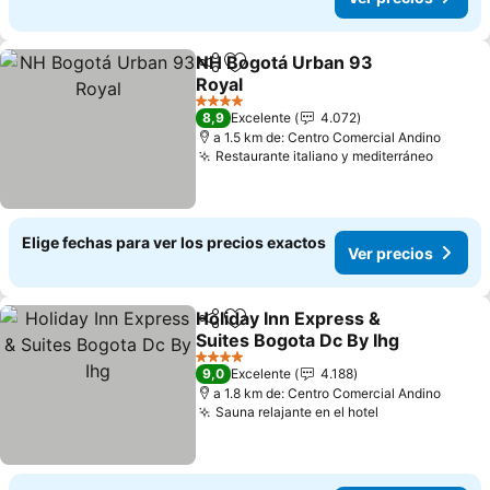
NH Bogotá Urban 93
Compartir
Agregar a favoritos
Royal
Ver precios
4 Estrellas
8,9
Excelente
4.072
a 1.5 km de: Centro Comercial Andino
Restaurante italiano y mediterráneo
Ver pr
Elige fechas para ver los precios exactos
Ver precios
Holiday Inn Express &
Compartir
Agregar a favoritos
Suites Bogota Dc By Ihg
Ver precios
4 Estrellas
9,0
Excelente
4.188
a 1.8 km de: Centro Comercial Andino
Sauna relajante en el hotel
Ver precios