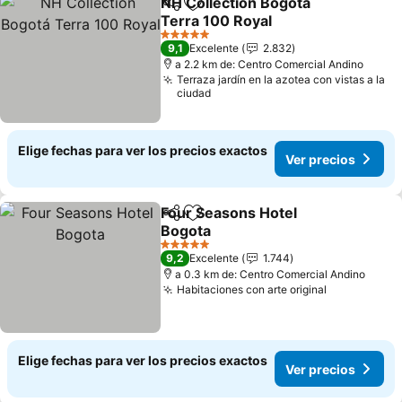
NH Collection Bogotá
Compartir
Agregar a favoritos
Terra 100 Royal
Ver precios
5 Estrellas
9,1
Excelente
2.832
a 2.2 km de: Centro Comercial Andino
Terraza jardín en la azotea con vistas a la
ciudad
Elige fechas para ver los precios exactos
Ver precios
Four Seasons Hotel
Compartir
Agregar a favoritos
Bogota
Ver precios
5 Estrellas
9,2
Excelente
1.744
a 0.3 km de: Centro Comercial Andino
Habitaciones con arte original
Ver precio
Elige fechas para ver los precios exactos
Ver precios