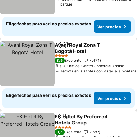
parque
Elige fechas para ver los precios exactos
Ver precios
Avani Royal Zona T
Compartir
Agregar a favoritos
Bogotá Hotel
Ver precios
4 Estrellas
8,9
Excelente
4.474
a 0.2 km de: Centro Comercial Andino
Terraza en la azotea con vistas a la montaña
Elige fechas para ver los precios exactos
Ver precios
EK Hotel By Preferred
Compartir
Agregar a favoritos
Hotels Group
Ver precios
5 Estrellas
9,5
Excelente
2.882