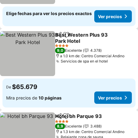
Elige fechas para ver los precios exactos
Ver precios
Best Western Plus 93
Compartir
Agregar a favoritos
Park Hotel
Ver precios
4 Estrellas
9,0
Excelente
4.378
a 1.0 km de: Centro Comercial Andino
Servicios de spa en el hotel
Ver precios
$65.679
De
Mira precios de
10 páginas
Ver precios
Hotel bh Parque 93
Compartir
Agregar a favoritos
Ver pr
4 Estrellas
8,9
Excelente
3.488
a 1.3 km de: Centro Comercial Andino
Relajante zona de sauna