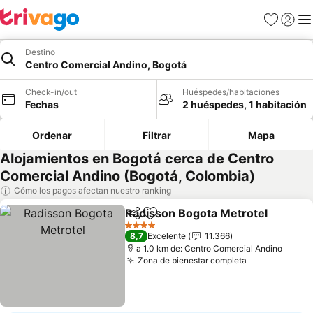
Favoritos
Iniciar 
Me
Destino
Centro Comercial Andino, Bogotá
Check-in/out
Huéspedes/habitaciones
Fechas
2 huéspedes, 1 habitación
Ordenar
Filtrar
Mapa
Alojamientos en Bogotá cerca de Centro
Comercial Andino (Bogotá, Colombia)
Cómo los pagos afectan nuestro ranking
Radisson Bogota Metrotel
Compartir
Agregar a favoritos
4 Estrellas
8,7
Excelente
11.366
a 1.0 km de: Centro Comercial Andino
Zona de bienestar completa
Ver precios