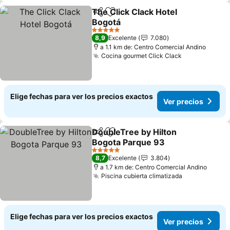
The Click Clack Hotel
Compartir
Agregar a favoritos
Bogotá
Ver precios
5 Estrellas
8,9
Excelente
7.080
a 1.1 km de: Centro Comercial Andino
Cocina gourmet Click Clack
Ver precios
Elige fechas para ver los precios exactos
Ver precios
DoubleTree by Hilton
Compartir
Agregar a favoritos
Bogota Parque 93
Ver precios
5 Estrellas
8,7
Excelente
3.804
a 1.7 km de: Centro Comercial Andino
Piscina cubierta climatizada
Ver precios
Elige fechas para ver los precios exactos
Ver precios