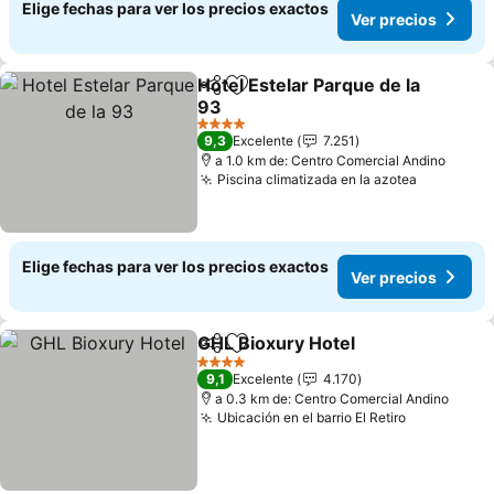
Elige fechas para ver los precios exactos
Ver precios
Hotel Estelar Parque de la
Compartir
Agregar a favoritos
93
Ver precios
4 Estrellas
9,3
Excelente
7.251
a 1.0 km de: Centro Comercial Andino
Piscina climatizada en la azotea
Ver preci
Elige fechas para ver los precios exactos
Ver precios
GHL Bioxury Hotel
Compartir
Agregar a favoritos
Ver prec
4 Estrellas
9,1
Excelente
4.170
a 0.3 km de: Centro Comercial Andino
Ubicación en el barrio El Retiro
Ver precio