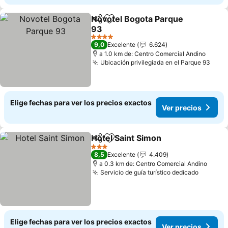
Novotel Bogota Parque
Compartir
Agregar a favoritos
93
Ver precios
4 Estrellas
9,0
Excelente
6.624
a 1.0 km de: Centro Comercial Andino
Ubicación privilegiada en el Parque 93
Ver 
Elige fechas para ver los precios exactos
Ver precios
Hotel Saint Simon
Compartir
Agregar a favoritos
Ver prec
3 Estrellas
8,5
Excelente
4.409
a 0.3 km de: Centro Comercial Andino
Servicio de guía turístico dedicado
Ver pre
Elige fechas para ver los precios exactos
Ver precios