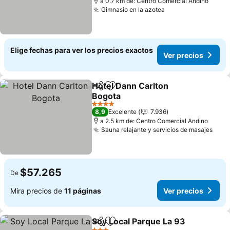
a 0.7 km de: Centro Comercial Andino
Gimnasio en la azotea
Ver precios
Elige fechas para ver los precios exactos
Ver precios
Hotel Dann Carlton
Compartir
Agregar a favoritos
Bogota
Ver precios
4 Estrellas
8,9
Excelente
7.936
a 2.5 km de: Centro Comercial Andino
Sauna relajante y servicios de masajes
Ver 
$57.265
De
Mira precios de
11 páginas
Ver precios
Soy Local Parque La 93
Compartir
Agregar a favoritos
Ver