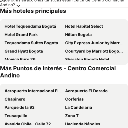
Andino?
Más hoteles principales
Hotel Tequendama Bogotá
Hotel Habitel Select
Hotel Grand Park
Hilton Bogota
Tequendama Suites Bogota
City Express Junior by Marriott Bogota Aeropuerto
Grand Hyatt Bogota
Courtyard by Marriott Bogota Airport
Movich Buro 26
Sheraton Bogota Hotel
Más Puntos de Interés - Centro Comercial
Hotel Habitel Prime
Holiday Inn Express & Suites Bogota Dc By Ihg
Andino
Exe Bacata 95
Hotel Estelar Suites Jones
ibis Bogota Museo
Hotel Distrito ZF
Aeropuerto Internacional El Dorado
Aeropuerto El Dorado
NH Collection Bogotá WTC Royal
Casa Dann Carlton Hotel & Spa
Chapinero
Corferias
Radisson Bogota Metrotel
Hotel Dann Carlton Bogota
Parque de la 93
La Candelaria
Vilar America
GHL Hotel Capital
Teusaquillo
Zona T
Hotel Madisson Inn Luxury By GEH Suites
Aloft Bogota Airport
Avenida Chile - Calle 72
Hacienda Nápoles
Novotel Bogota Parque 93
Hotel Estelar La Fontana