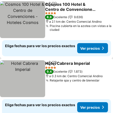
Cosmos 100 Hotel &
Compartir
Agregar a favoritos
Centro de Convenciones
- Hoteles Cosmos
Ver precios
4 Estrellas
8,8
Excelente
9.636
a 2.1 km de: Centro Comercial Andino
Piscina cubierta en la azotea con vistas a la
ciudad
Elige fechas para ver los precios exactos
Ver precios
Hotel Cabrera Imperial
Compartir
Agregar a favoritos
Ver
4 Estrellas
9,4
Excelente
1.873
a 0.3 km de: Centro Comercial Andino
Relajante spa y centro de bienestar
Ver pre
Elige fechas para ver los precios exactos
Ver precios