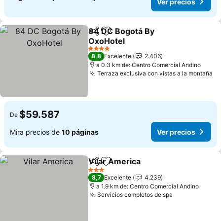
Ver precios
84 DC Bogotá By
Compartir
Agregar a favoritos
OxoHotel
Ver precios
4 Estrellas
8,8
Excelente
2.406
a 0.3 km de: Centro Comercial Andino
Terraza exclusiva con vistas a la montaña
Ve
$59.587
De
Mira precios de
10 páginas
Ver precios
Vilar America
Compartir
Agregar a favoritos
Ver precios
3 Estrellas
8,7
Excelente
4.239
a 1.9 km de: Centro Comercial Andino
Servicios completos de spa
Ver precios