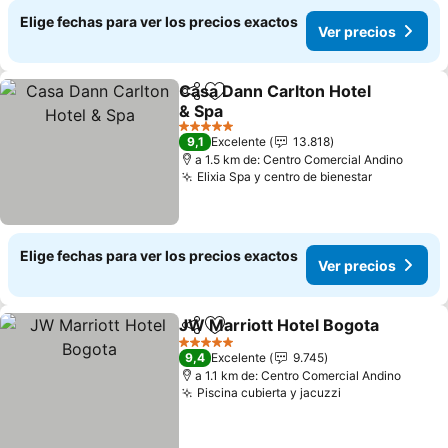
Elige fechas para ver los precios exactos
Ver precios
Casa Dann Carlton Hotel
Compartir
Agregar a favoritos
& Spa
Ver precios
5 Estrellas
9,1
Excelente
13.818
a 1.5 km de: Centro Comercial Andino
Elixia Spa y centro de bienestar
Ver preci
Elige fechas para ver los precios exactos
Ver precios
JW Marriott Hotel Bogota
Compartir
Agregar a favoritos
5 Estrellas
9,4
Excelente
9.745
a 1.1 km de: Centro Comercial Andino
Piscina cubierta y jacuzzi
Ver precios