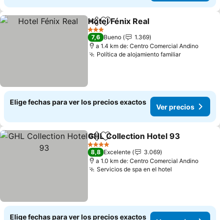
Hotel Fénix Real
Compartir
Agregar a favoritos
Ver precio
3 Estrellas
7,6
Bueno
1.369
a 1.4 km de: Centro Comercial Andino
Política de alojamiento familiar
Ver precio
Elige fechas para ver los precios exactos
Ver precios
GHL Collection Hotel 93
Compartir
Agregar a favoritos
Ve
4 Estrellas
8,8
Excelente
3.069
a 1.0 km de: Centro Comercial Andino
Servicios de spa en el hotel
Ver precios
Elige fechas para ver los precios exactos