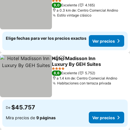
Ver precios
3 Estrellas
9,0
Excelente
4.165
a 0.3 km de: Centro Comercial Andino
Estilo vintage clásico
Ver precios
Elige fechas para ver los precios exactos
Ver precios
Hotel Madisson Inn
Compartir
Agregar a favoritos
Luxury By GEH Suites
Ver precios
4 Estrellas
8,6
Excelente
5.752
a 1.4 km de: Centro Comercial Andino
Habitaciones con terraza privada
Ver prec
$45.757
De
Mira precios de
9 páginas
Ver precios