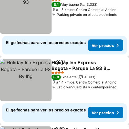
3 Estrellas
8,1
Muy bueno
3.028
a 1.3 km de: Centro Comercial Andino
Parking privado en el establecimiento
Ver p
Elige fechas para ver los precios exactos
Ver precios
Holiday Inn Express
Compartir
Agregar a favoritos
Bogota - Parque La 93 By
Ihg
Ver precios
4 Estrellas
8,8
Excelente
4.093
a 1.4 km de: Centro Comercial Andino
Estilo vanguardista y contemporáneo
Ver p
Elige fechas para ver los precios exactos
Ver precios