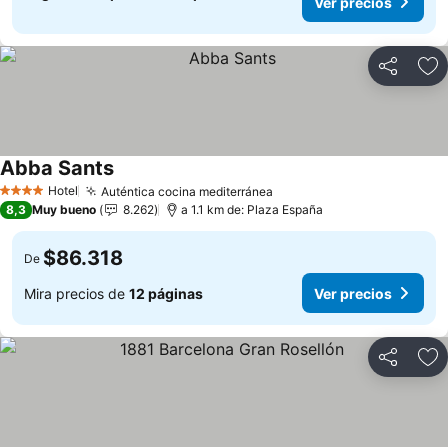
Ver precios
Compartir
Ag
Abba Sants
Hotel
Auténtica cocina mediterránea
4 Estrellas
8,3
Muy bueno
8.262
a 1.1 km de: Plaza España
$86.318
De
Mira precios de
12 páginas
Ver precios
Compartir
Ag