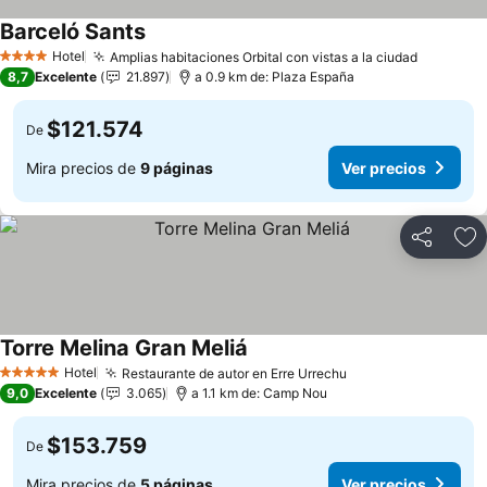
Barceló Sants
Hotel
Amplias habitaciones Orbital con vistas a la ciudad
4 Estrellas
8,7
Excelente
21.897
a 0.9 km de: Plaza España
$121.574
De
Mira precios de
9 páginas
Ver precios
Compartir
Ag
Torre Melina Gran Meliá
Hotel
Restaurante de autor en Erre Urrechu
5 Estrellas
9,0
Excelente
3.065
a 1.1 km de: Camp Nou
$153.759
De
Mira precios de
5 páginas
Ver precios