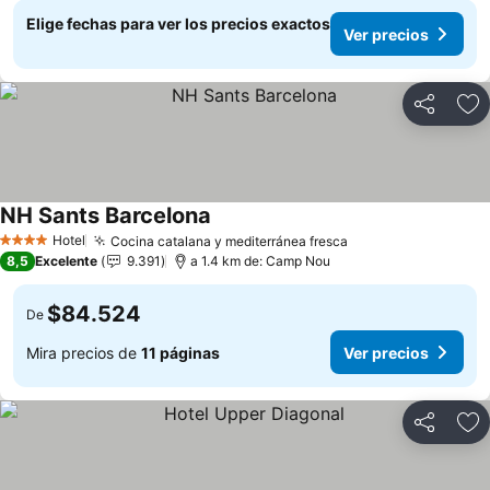
Elige fechas para ver los precios exactos
Ver precios
Compartir
Ag
NH Sants Barcelona
Hotel
Cocina catalana y mediterránea fresca
4 Estrellas
8,5
Excelente
9.391
a 1.4 km de: Camp Nou
$84.524
De
Mira precios de
11 páginas
Ver precios
Compartir
Ag