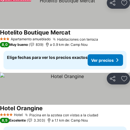
Compartir
Ag
Hotelito Boutique Mercat
Apartamento amueblado
Habitaciones con terraza
3 Estrellas
8,0
Muy bueno
839
a 0.9 km de: Camp Nou
Elige fechas para ver los precios exactos
Ver precios
Compartir
Ag
Hotel Orangine
Hotel
Piscina en la azotea con vistas a la ciudad
4 Estrellas
8,5
Excelente
3.303
a 1.1 km de: Camp Nou