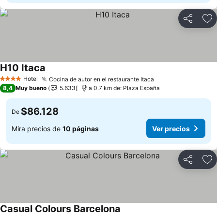
Compartir
Ag
H10 Itaca
Hotel
Cocina de autor en el restaurante Itaca
4 Estrellas
8,4
Muy bueno
5.633
a 0.7 km de: Plaza España
$86.128
De
Mira precios de
10 páginas
Ver precios
Compartir
Ag
Casual Colours Barcelona