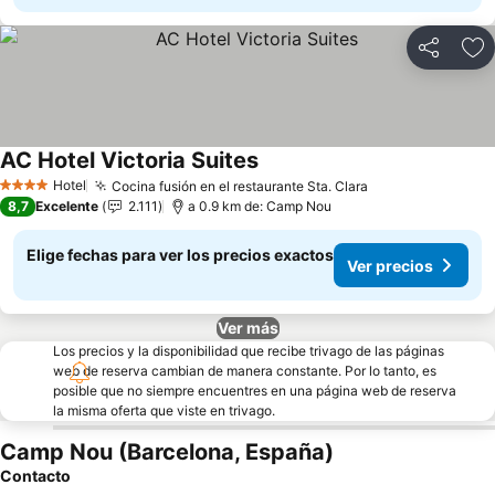
Compartir
Ag
AC Hotel Victoria Suites
Hotel
Cocina fusión en el restaurante Sta. Clara
4 Estrellas
8,7
Excelente
2.111
a 0.9 km de: Camp Nou
Elige fechas para ver los precios exactos
Ver precios
Ver más
Los precios y la disponibilidad que recibe trivago de las páginas
web de reserva cambian de manera constante. Por lo tanto, es
posible que no siempre encuentres en una página web de reserva
la misma oferta que viste en trivago.
Camp Nou (Barcelona, España)
Contacto