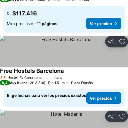
$117.416
De
Mira precios de
11 páginas
Ver precios
Compartir
Ag
Free Hostels Barcelona
Hostel
Cena comunitaria diaria
2 Estrellas
8,4
Muy bueno
3.819
a 1.5 km de: Plaza España
Elige fechas para ver los precios exactos
Ver precios
Compartir
Ag