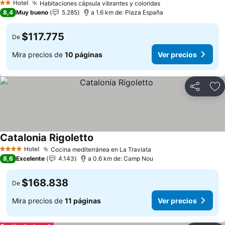
Hotel
Habitaciones cápsula vibrantes y coloridas
2 Estrellas
8,4
Muy bueno
5.285
a 1.6 km de: Plaza España
$117.775
De
Mira precios de
10 páginas
Ver precios
Compartir
Ag
Catalonia Rigoletto
Hotel
Cocina mediterránea en La Traviata
4 Estrellas
8,6
Excelente
4.143
a 0.6 km de: Camp Nou
$168.838
De
Mira precios de
11 páginas
Ver precios