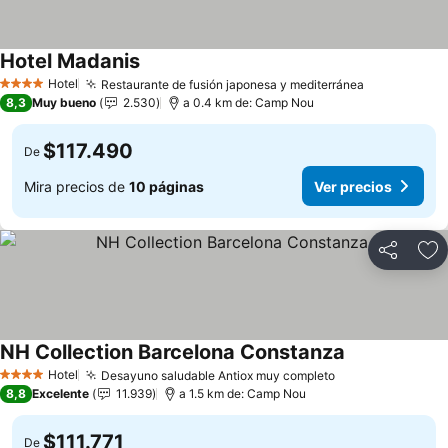
Hotel Madanis
Hotel
Restaurante de fusión japonesa y mediterránea
4 Estrellas
8,3
Muy bueno
2.530
a 0.4 km de: Camp Nou
$117.490
De
Mira precios de
10 páginas
Ver precios
Compartir
Ag
NH Collection Barcelona Constanza
Hotel
Desayuno saludable Antiox muy completo
4 Estrellas
8,8
Excelente
11.939
a 1.5 km de: Camp Nou
$111.771
De