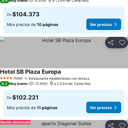
8,4
Muy bueno
8.309
a 1.2 km de: Camp Nou
$104.373
De
Mira precios de
10 páginas
Ver precios
Compartir
Ag
Hotel SB Plaza Europa
Hotel
Restaurante mediterráneo con terraza
4 Estrellas
8,2
Muy bueno
12.450
a 2.5 km de: Camp Nou
$102.221
De
Mira precios de
11 páginas
Ver precios
Opción destacada