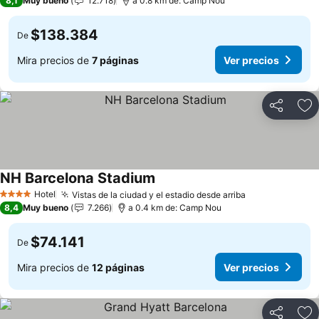
8,1
Muy bueno
12.718
a 0.8 km de: Camp Nou
$138.384
De
Mira precios de
7 páginas
Ver precios
Compartir
Ag
NH Barcelona Stadium
Hotel
Vistas de la ciudad y el estadio desde arriba
4 Estrellas
8,4
Muy bueno
7.266
a 0.4 km de: Camp Nou
$74.141
De
Mira precios de
12 páginas
Ver precios