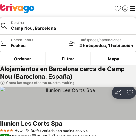
Favoritos
Iniciar 
Me
Destino
Camp Nou, Barcelona
Check-in/out
Huéspedes/habitaciones
Fechas
2 huéspedes, 1 habitación
Ordenar
Filtrar
Mapa
Alojamientos en Barcelona cerca de Camp
Nou (Barcelona, España)
Cómo los pagos afectan nuestro ranking
Compartir
Ag
Ilunion Les Corts Spa
Hotel
Buffet variado con cocina en vivo
4 Estrellas