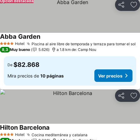
Opción destacada
Compartir
Ag
Abba Garden
Hotel
Piscina al aire libre de temporada y terraza para tomar el sol
4 Estrellas
8,3
Muy bueno
5.626
a 1.8 km de: Camp Nou
$82.868
De
Mira precios de
10 páginas
Ver precios
Compartir
Ag
Hilton Barcelona
Hotel
Cocina mediterránea y catalana
4 Estrellas