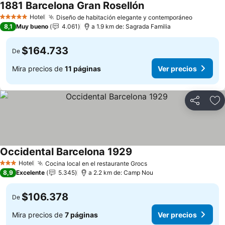
1881 Barcelona Gran Rosellón
Hotel
Diseño de habitación elegante y contemporáneo
5 Estrellas
8,1
Muy bueno
4.061
a 1.9 km de: Sagrada Familia
$164.733
De
Mira precios de
11 páginas
Ver precios
Compartir
Ag
Occidental Barcelona 1929
Hotel
Cocina local en el restaurante Grocs
3 Estrellas
8,9
Excelente
5.345
a 2.2 km de: Camp Nou
$106.378
De
Mira precios de
7 páginas
Ver precios