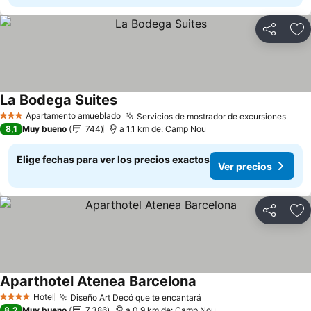
Compartir
Ag
La Bodega Suites
Apartamento amueblado
Servicios de mostrador de excursiones
3 Estrellas
8,1
Muy bueno
744
a 1.1 km de: Camp Nou
Elige fechas para ver los precios exactos
Ver precios
Compartir
Ag
Aparthotel Atenea Barcelona
Hotel
Diseño Art Decó que te encantará
4 Estrellas
8,2
Muy bueno
7.386
a 0.9 km de: Camp Nou