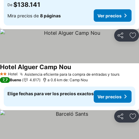
$138.141
De
Mira precios de
8 páginas
Ver precios
Compartir
Ag
Hotel Alguer Camp Nou
Hotel
Asistencia eficiente para la compra de entradas y tours
2 Estrellas
7,7
Bueno
4.617
a 0.6 km de: Camp Nou
Elige fechas para ver los precios exactos
Ver precios
Compartir
Ag