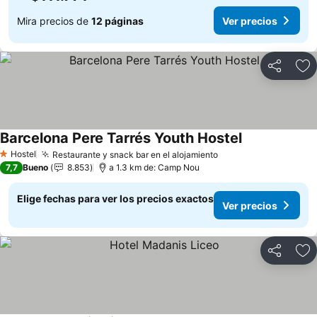
Mira precios de
12 páginas
Ver precios
Compartir
Ag
Barcelona Pere Tarrés Youth Hostel
Hostel
Restaurante y snack bar en el alojamiento
1 Estrellas
7,7
Bueno
8.853
a 1.3 km de: Camp Nou
Elige fechas para ver los precios exactos
Ver precios
Compartir
Ag