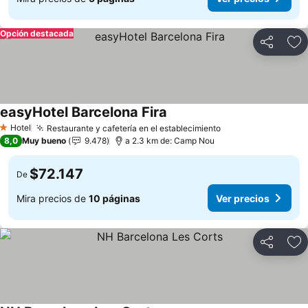
Opción destacada
Compartir
Ag
easyHotel Barcelona Fira
Hotel
Restaurante y cafetería en el establecimiento
1 Estrellas
8,0
Muy bueno
9.478
a 2.3 km de: Camp Nou
$72.147
De
Mira precios de
10 páginas
Ver precios
Compartir
Ag