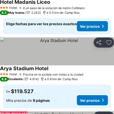
Hotel Madanis Liceo
Hotel
A un paso de la estación de metro Collblanc
3 Estrellas
8,2
Muy bueno
2.243
a 0.5 km de: Camp Nou
Elige fechas para ver los precios exactos
Ver precios
Compartir
Ag
Arya Stadium Hotel
Hotel
Piscina en la azotea con vistas a la ciudad
3 Estrellas
8,8
Excelente
4.614
a 0.6 km de: Camp Nou
$119.527
De
Mira precios de
8 páginas
Ver precios
Opción destacada