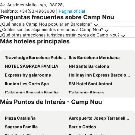
Av. Arístides Maillol, s/n
,
08028
,
Teléfono
:
+34(93)4963600
|
Página oficial
Preguntas frecuentes sobre Camp Nou
¿Qué hace a Camp Nou popular en Barcelona?
¿Cuáles son los alojamientos cercanos a Camp Nou?
¿Qué otras atracciones turísticas están cerca de Camp Nou?
Más hoteles principales
Travelodge Barcelona Poblenou
Ibis Barcelona Meridiana
HOTEL SAGRADA FAMILIA
NH Sants Barcelona
Express by gaiarooms
Holiday Inn Express Barcelona - City 22@ By Ihg
Ilunion Les Corts Spa
SM Hotel Sant Antoni
Catalonia Sagrada Familia
Catalonia Atenas
Más Puntos de Interés - Camp Nou
Hotel Alimara
Hotel Sant Pau
NH Collection Barcelona Constanza
Hotel SB Diagonal Zero
Plaza Cataluña
Aeropuerto Josep Tarradellas Barcelona-El Prat
Eurostars Cristal Palace
Hotel Monegal
Sagrada Familia
Barrio Gótico
Barcelona Princess
Leonardo Royal Hotel Barcelona Forum