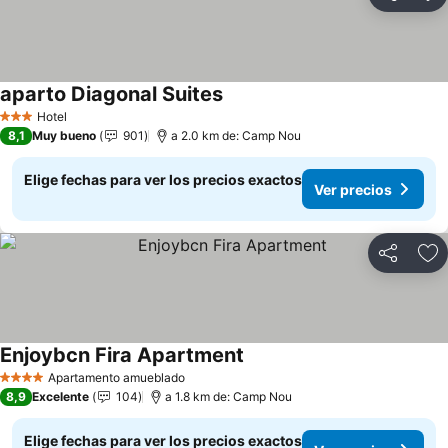
Compartir
Ag
aparto Diagonal Suites
Hotel
3 Estrellas
8,1
Muy bueno
901
a 2.0 km de: Camp Nou
Elige fechas para ver los precios exactos
Ver precios
Compartir
Ag
Enjoybcn Fira Apartment
Apartamento amueblado
4 Estrellas
8,9
Excelente
104
a 1.8 km de: Camp Nou
Elige fechas para ver los precios exactos