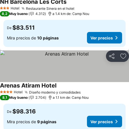
NH Barcelona Les Corts
Hotel
Restaurante Sinera en el hotel
3 Estrellas
8,2
Muy bueno
4.312
a 1.4 km de: Camp Nou
$83.511
De
Mira precios de
10 páginas
Ver precios
Compartir
Ag
Arenas Atiram Hotel
Hotel
Diseño moderno y comodidades
4 Estrellas
8,1
Muy bueno
2.704
a 1.1 km de: Camp Nou
$98.316
De
Mira precios de
9 páginas
Ver precios