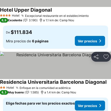
Hotel Upper Diagonal
Hotel
Excepcional restaurante en el establecimiento
4 Estrellas
8,9
Excelente
3.190
a 1.1 km de: Camp Nou
$111.834
De
Mira precios de
6 páginas
Ver precios
Compartir
Ag
Residencia Universitaria Barcelona Diagonal
Hotel
Enfoque en la comunidad académica
2 Estrellas
8,3
Muy bueno
1.585
a 1.4 km de: Camp Nou
Elige fechas para ver los precios exactos
Ver precios