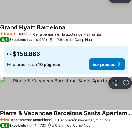
Compartir
Ag
Grand Hyatt Barcelona
Hotel
Cena peruana en la azotea de Maymanta
5 Estrellas
8,8
Excelente
10.462
a 0.6 km de: Camp Nou
$158.866
De
Mira precios de
10 páginas
Ver precios
Compartir
Ag
Pierre & Vacances Barcelona Sants Apartamentos
Apartamento amueblado
Decoración moderna y funcional
3 Estrellas
8,5
Excelente
4.473
a 0.6 km de: Camp Nou