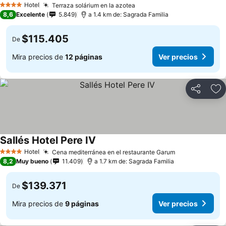
Hotel
Terraza solárium en la azotea
Ver precios
4 Estrellas
8,6
Excelente
5.849
a 1.4 km de: Sagrada Familia
$115.405
De
Mira precios de
12 páginas
Ver precios
Compartir
Ag
Sallés Hotel Pere IV
Ver precios
Hotel
Cena mediterránea en el restaurante Garum
Ver precios
4 Estrellas
8,2
Muy bueno
11.409
a 1.7 km de: Sagrada Familia
$139.371
De
Mira precios de
9 páginas
Ver precios