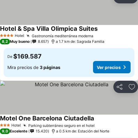
Compartir
Ag
Hotel & Spa Villa Olimpica Suites
Ver precios
Hotel
Gastronomía mediterránea moderna
Ver precios
4 Estrellas
8,2
Muy bueno
8.657
a 1.7 km de: Sagrada Familia
$169.587
De
Mira precios de
3 páginas
Ver precios
Compartir
Ag
Motel One Barcelona Ciutadella
Ver precios
Hotel
Parking subterráneo seguro en el hotel
Ver precios
3 Estrellas
9,0
Excelente
15.420
a 0.5 km de: Estación del Norte