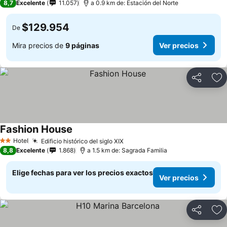
8,7
Excelente
11.057
a 0.9 km de: Estación del Norte
$129.954
De
Mira precios de
9 páginas
Ver precios
Compartir
Ag
Fashion House
Ver precios
Hotel
Edificio histórico del siglo XIX
Ver precios
2 Estrellas
8,8
Excelente
1.868
a 1.5 km de: Sagrada Familia
Elige fechas para ver los precios exactos
Ver precios
Compartir
Ag