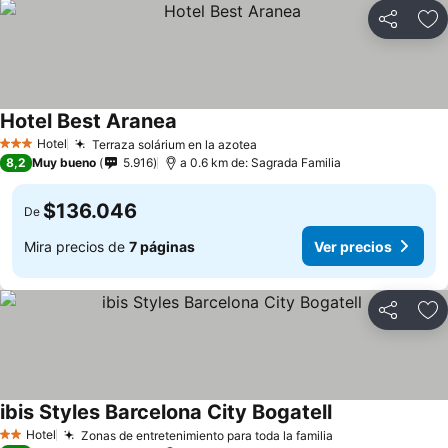
Compartir
Ag
Hotel Best Aranea
Ver precios
Hotel
Terraza solárium en la azotea
Ver precios
3 Estrellas
8,2
Muy bueno
5.916
a 0.6 km de: Sagrada Familia
$136.046
De
Mira precios de
7 páginas
Ver precios
Compartir
Ag
ibis Styles Barcelona City Bogatell
Ver precios
Hotel
Zonas de entretenimiento para toda la familia
Ver precios
2 Estrellas