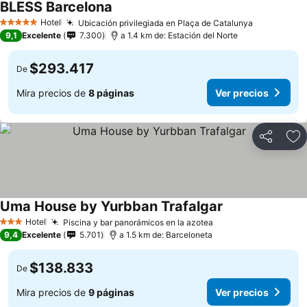
BLESS Barcelona
Ver precios
Hotel
Ubicación privilegiada en Plaça de Catalunya
Ver precio
5 Estrellas
9,1
Excelente
7.300
a 1.4 km de: Estación del Norte
$293.417
De
Mira precios de
8 páginas
Ver precios
Compartir
Ag
Uma House by Yurbban Trafalgar
Ver precios
Hotel
Piscina y bar panorámicos en la azotea
Ver precios
3 Estrellas
9,4
Excelente
5.701
a 1.5 km de: Barceloneta
$138.833
De
Mira precios de
9 páginas
Ver precios