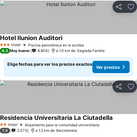
Compartir
Ag
Hotel Ilunion Auditori
Ver precios
Hotel
Piscina panorámica en la azotea
Ver precios
3 Estrellas
8,3
Muy bueno
8.804
a 1.0 km de: Sagrada Familia
Elige fechas para ver los precios exactos
Ver precios
Compartir
Ag
Residencia Universitaria La Ciutadella
Ver precio
Hotel
Alojamiento para la comunidad universitaria
Ver precios
2 Estrellas
7,3
2.073
a 1.2 km de: Barceloneta