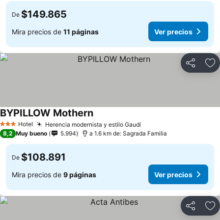
$149.865
De
Mira precios de
11 páginas
Ver precios
Compartir
Ag
BYPILLOW Mothern
Ver precios
Hotel
Herencia modernista y estilo Gaudí
Ver precios
3 Estrellas
8,2
Muy bueno
5.994
a 1.6 km de: Sagrada Familia
$108.891
De
Mira precios de
9 páginas
Ver precios
Compartir
Ag