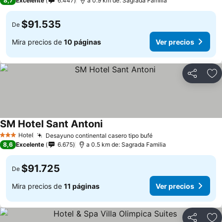
8,7
Excelente
6.447
a 0.9 km de: Sagrada Familia
$91.535
De
Mira precios de
10 páginas
Ver precios
Compartir
Ag
SM Hotel Sant Antoni
Ver precios
Hotel
Desayuno continental casero tipo bufé
Ver precios
3 Estrellas
8,6
Excelente
6.675
a 0.5 km de: Sagrada Familia
$91.725
De
Mira precios de
11 páginas
Ver precios