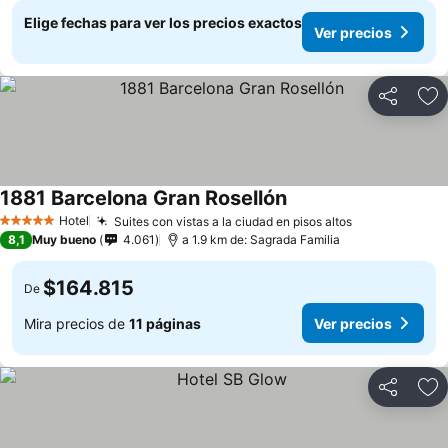
Elige fechas para ver los precios exactos
Ver precios
Compartir
Ag
1881 Barcelona Gran Rosellón
Ver precios
Hotel
Suites con vistas a la ciudad en pisos altos
Ver precios
5 Estrellas
8,1
Muy bueno
4.061
a 1.9 km de: Sagrada Familia
$164.815
De
Mira precios de
11 páginas
Ver precios
Compartir
Ag