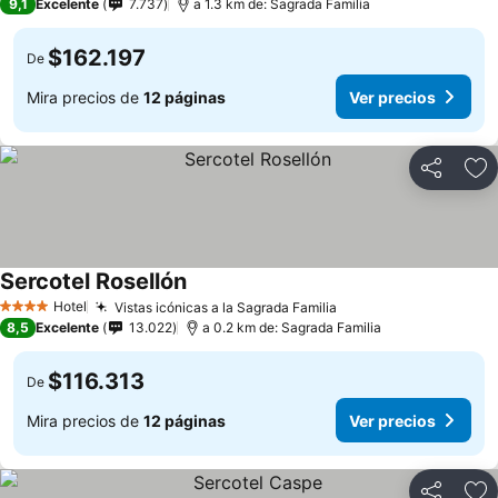
9,1
Excelente
7.737
a 1.3 km de: Sagrada Familia
$162.197
De
Mira precios de
12 páginas
Ver precios
Compartir
Ag
Sercotel Rosellón
Ver precios
Hotel
Vistas icónicas a la Sagrada Familia
Ver precios
4 Estrellas
8,5
Excelente
13.022
a 0.2 km de: Sagrada Familia
$116.313
De
Mira precios de
12 páginas
Ver precios