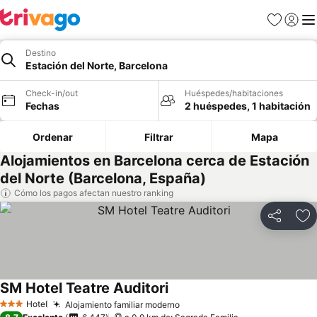
Favoritos
Iniciar 
Me
Destino
Estación del Norte, Barcelona
Check-in/out
Huéspedes/habitaciones
Fechas
2 huéspedes, 1 habitación
Ordenar
Filtrar
Mapa
Alojamientos en Barcelona cerca de Estación
del Norte (Barcelona, España)
Cómo los pagos afectan nuestro ranking
Compartir
Ag
SM Hotel Teatre Auditori
Ver precios
Hotel
Alojamiento familiar moderno
Ver precios
3 Estrellas