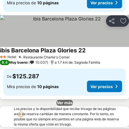
Mira precios de
10 páginas
Ver precios
Compartir
Ag
ibis Barcelona Plaza Glories 22
Ver precios
Hotel
Restaurante Charlie's Corner
Ver precios
2 Estrellas
8,4
Muy bueno
10.037
a 1.7 km de: Sagrada Familia
$125.287
De
Mira precios de
10 páginas
Ver precios
Ver más
Los precios y la disponibilidad que recibe trivago de las páginas
web de reserva cambian de manera constante. Por lo tanto, es
posible que no siempre encuentres en una página web de reserva
la misma oferta que viste en trivago.