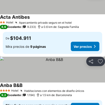
Acta Antibes
Ver precios
Hotel
Aparcamiento privado seguro en el hotel
Ver precios
2 Estrellas
8,6
Excelente
9.233
a 0.6 km de: Sagrada Familia
$104.911
De
Mira precios de
9 páginas
Ver precios
Compartir
Ag
Anba B&B
Ver precios
Hotel
Habitaciones con elementos de diseño únicos
Ver precios
4 Estrellas
9,2
Excelente
1.194
a 1.5 km de: Barceloneta