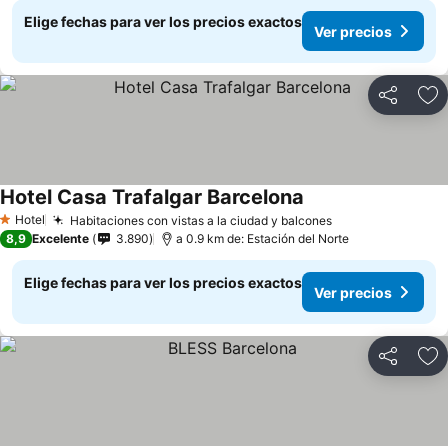
Elige fechas para ver los precios exactos
Ver precios
Compartir
Ag
Hotel Casa Trafalgar Barcelona
Ver precios
Hotel
Habitaciones con vistas a la ciudad y balcones
Ver precios
1 Estrellas
8,9
Excelente
3.890
a 0.9 km de: Estación del Norte
Elige fechas para ver los precios exactos
Ver precios
Compartir
Ag