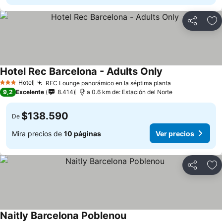
Compartir
Ag
Hotel Rec Barcelona - Adults Only
Ver precios
Hotel
REC Lounge panorámico en la séptima planta
Ver precios
3 Estrellas
9,2
Excelente
8.414
a 0.6 km de: Estación del Norte
$138.590
De
Mira precios de
10 páginas
Ver precios
Compartir
Ag
Naitly Barcelona Poblenou
Ver precios