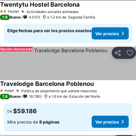
Twentytu Hostel Barcelona
Ver precios
Hostel
Actividades sociales animadas
Ver precios
2 Estrellas
7,8
Bueno
4.031
a 1.3 km de: Sagrada Familia
Elige fechas para ver los precios exactos
Ver precios
Opción destacada
Compartir
Ag
Travelodge Barcelona Poblenou
Ver precios
Hotel
Política de alojamiento que admite mascotas
Ver precios
1 Estrellas
7,8
Bueno
16.780
a 1.6 km de: Estación del Norte
$59.186
De
Mira precios de
8 páginas
Ver precios