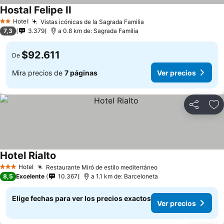
Hostal Felipe II
Ver precios
Hotel
Vistas icónicas de la Sagrada Familia
Ver precios
2 Estrellas
7,3
3.379
a 0.8 km de: Sagrada Familia
$92.611
De
Mira precios de
7 páginas
Ver precios
Compartir
Ag
Hotel Rialto
Ver precios
Hotel
Restaurante Miró de estilo mediterráneo
Ver precios
3 Estrellas
8,5
Excelente
10.367
a 1.1 km de: Barceloneta
Elige fechas para ver los precios exactos
Ver precios