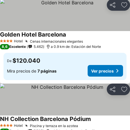
Compartir
Ag
Golden Hotel Barcelona
Ver precios
Hotel
Cenas internacionales elegantes
Ver precios
4 Estrellas
8,6
Excelente
5.462
a 0.9 km de: Estación del Norte
$120.040
De
Mira precios de
7 páginas
Ver precios
Compartir
Ag
NH Collection Barcelona Pódium
Ver precios
Hotel
Piscina y terraza en la azotea
Ver precios
4 Estrellas