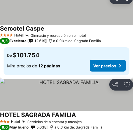
Compartir
Ag
Sercotel Caspe
Ver precios
Hotel
Gimnasio y recreación en el hotel
Ver precios
4 Estrellas
8,5
Excelente
12.619
a 0.9 km de: Sagrada Familia
$101.754
De
Mira precios de
12 páginas
Ver precios
Compartir
Ag
HOTEL SAGRADA FAMILIA
Ver precios
Hotel
Servicios de bienestar y masajes
Ver precios
3 Estrellas
8,0
Muy bueno
5.038
a 0.3 km de: Sagrada Familia