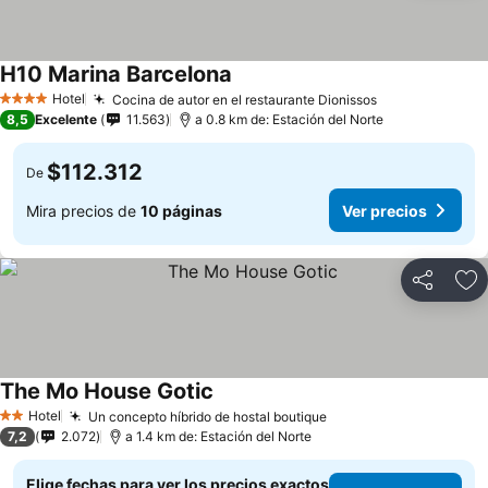
H10 Marina Barcelona
Ver precios
Hotel
Cocina de autor en el restaurante Dionissos
Ver precios
4 Estrellas
8,5
Excelente
11.563
a 0.8 km de: Estación del Norte
$112.312
De
Mira precios de
10 páginas
Ver precios
Compartir
Ag
The Mo House Gotic
Ver precios
Hotel
Un concepto híbrido de hostal boutique
Ver precios
2 Estrellas
7,2
2.072
a 1.4 km de: Estación del Norte
Elige fechas para ver los precios exactos