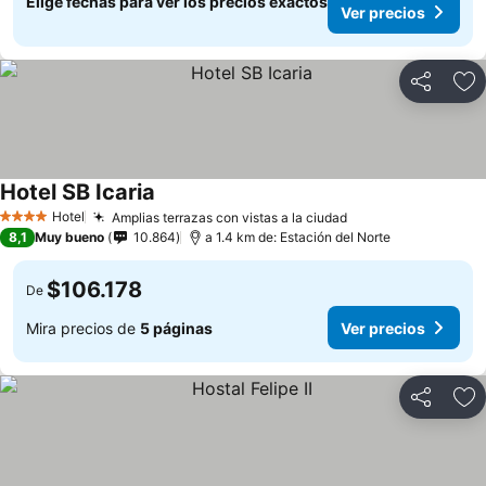
Elige fechas para ver los precios exactos
Ver precios
Compartir
Ag
Hotel SB Icaria
Ver precios
Hotel
Amplias terrazas con vistas a la ciudad
Ver precios
4 Estrellas
8,1
Muy bueno
10.864
a 1.4 km de: Estación del Norte
$106.178
De
Mira precios de
5 páginas
Ver precios
Compartir
Ag