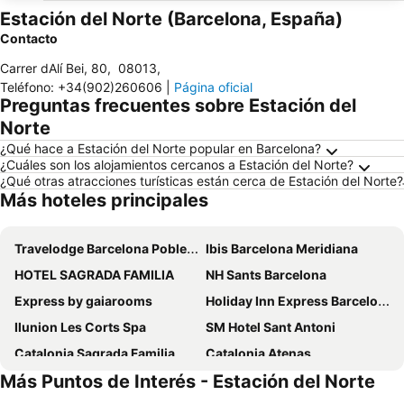
Estación del Norte (Barcelona, España)
Contacto
Carrer dAlí Bei, 80
,
08013
,
Teléfono
:
+34(902)260606
|
Página oficial
Preguntas frecuentes sobre Estación del
Norte
¿Qué hace a Estación del Norte popular en Barcelona?
¿Cuáles son los alojamientos cercanos a Estación del Norte?
¿Qué otras atracciones turísticas están cerca de Estación del Norte?
Más hoteles principales
Travelodge Barcelona Poblenou
Ibis Barcelona Meridiana
HOTEL SAGRADA FAMILIA
NH Sants Barcelona
Express by gaiarooms
Holiday Inn Express Barcelona - City 22@ By Ihg
Ilunion Les Corts Spa
SM Hotel Sant Antoni
Catalonia Sagrada Familia
Catalonia Atenas
Más Puntos de Interés - Estación del Norte
Hotel Alimara
Hotel Sant Pau