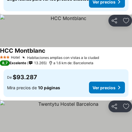
Ver precios
Compartir
Ag
HCC Montblanc
Ver precios
Hotel
Habitaciones amplias con vistas a la ciudad
Ver precios
3 Estrellas
8,7
Excelente
13.265
a 1.6 km de: Barceloneta
$93.287
De
Mira precios de
10 páginas
Ver precios
Compartir
Ag