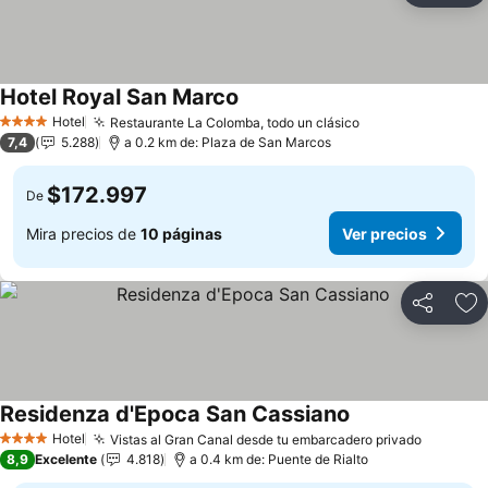
Hotel Royal San Marco
Hotel
Restaurante La Colomba, todo un clásico
4 Estrellas
7,4
5.288
a 0.2 km de: Plaza de San Marcos
$172.997
De
Mira precios de
10 páginas
Ver precios
Compartir
Ag
Residenza d'Epoca San Cassiano
Hotel
Vistas al Gran Canal desde tu embarcadero privado
4 Estrellas
8,9
Excelente
4.818
a 0.4 km de: Puente de Rialto