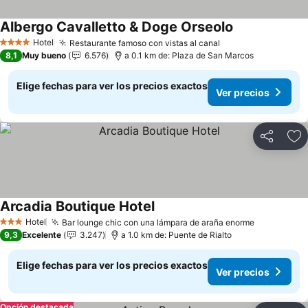
Albergo Cavalletto & Doge Orseolo
Hotel
Restaurante famoso con vistas al canal
4 Estrellas
8,1
Muy bueno
6.576
a 0.1 km de: Plaza de San Marcos
Elige fechas para ver los precios exactos
Ver precios
Compartir
Ag
Arcadia Boutique Hotel
Hotel
Bar lounge chic con una lámpara de araña enorme
3 Estrellas
9,3
Excelente
3.247
a 1.0 km de: Puente de Rialto
Elige fechas para ver los precios exactos
Ver precios
Opción destacada