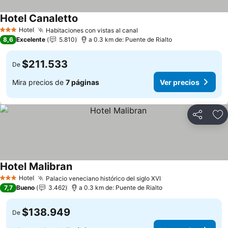
Hotel Canaletto
Hotel
Habitaciones con vistas al canal
3 Estrellas
8,6
Excelente
5.810
a 0.3 km de: Puente de Rialto
$211.533
De
Mira precios de
7 páginas
Ver precios
Compartir
Ag
Hotel Malibran
Hotel
Palacio veneciano histórico del siglo XVI
3 Estrellas
7,7
Bueno
3.462
a 0.3 km de: Puente de Rialto
$138.949
De