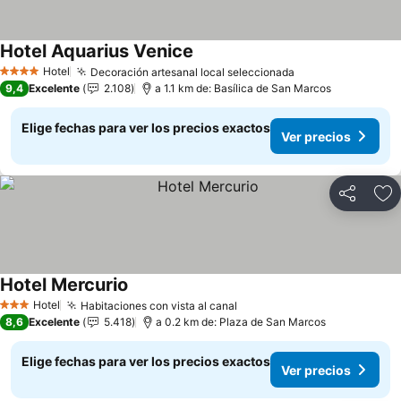
Hotel Aquarius Venice
Hotel
Decoración artesanal local seleccionada
4 Estrellas
9,4
Excelente
2.108
a 1.1 km de: Basílica de San Marcos
Elige fechas para ver los precios exactos
Ver precios
Compartir
Ag
Hotel Mercurio
Hotel
Habitaciones con vista al canal
3 Estrellas
8,6
Excelente
5.418
a 0.2 km de: Plaza de San Marcos
Elige fechas para ver los precios exactos
Ver precios