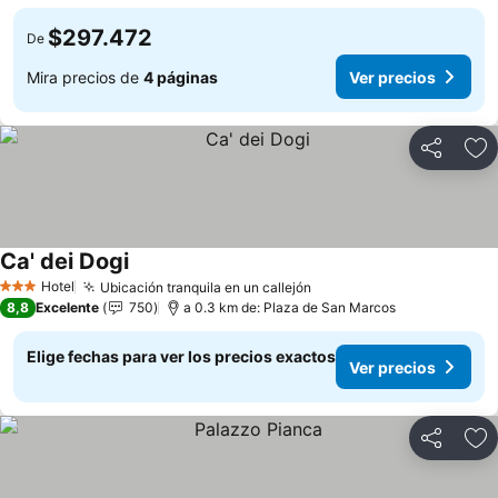
$297.472
De
Mira precios de
4 páginas
Ver precios
Compartir
Ag
Ca' dei Dogi
Hotel
Ubicación tranquila en un callejón
3 Estrellas
8,8
Excelente
750
a 0.3 km de: Plaza de San Marcos
Elige fechas para ver los precios exactos
Ver precios
Compartir
Ag