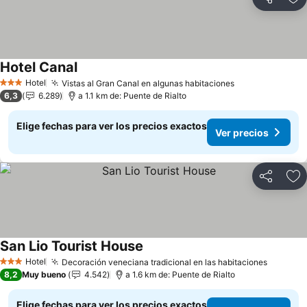
Compartir
Ag
Hotel Canal
Hotel
Vistas al Gran Canal en algunas habitaciones
3 Estrellas
6,3
6.289
a 1.1 km de: Puente de Rialto
Elige fechas para ver los precios exactos
Ver precios
Compartir
Ag
San Lio Tourist House
Hotel
Decoración veneciana tradicional en las habitaciones
3 Estrellas
8,2
Muy bueno
4.542
a 1.6 km de: Puente de Rialto
Elige fechas para ver los precios exactos