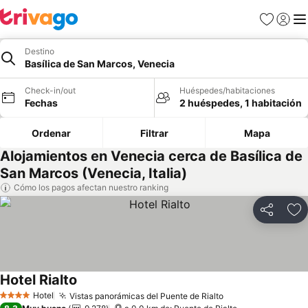
Favoritos
Iniciar 
Me
Destino
Basílica de San Marcos, Venecia
Check-in/out
Huéspedes/habitaciones
Fechas
2 huéspedes, 1 habitación
Ordenar
Filtrar
Mapa
Alojamientos en Venecia cerca de Basílica de
San Marcos (Venecia, Italia)
Cómo los pagos afectan nuestro ranking
Compartir
Ag
Hotel Rialto
Hotel
Vistas panorámicas del Puente de Rialto
4 Estrellas