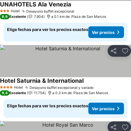
UNAHOTELS Ala Venezia
Hotel
Desayuno buffet excepcional
3 Estrellas
8,9
Excelente
7.904
a 0.1 km de: Plaza de San Marcos
Elige fechas para ver los precios exactos
Ver precios
Compartir
Ag
Hotel Saturnia & International
Hotel
Desayuno buffet excepcional y variado
4 Estrellas
9,4
Excelente
11.754
a 0.3 km de: Plaza de San Marcos
Elige fechas para ver los precios exactos
Ver precios
Compartir
Ag