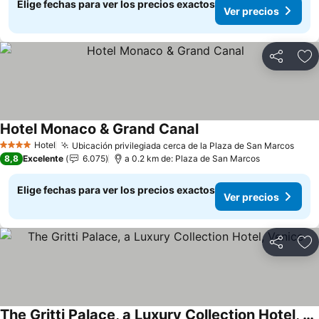
Elige fechas para ver los precios exactos
Ver precios
Compartir
Ag
Hotel Monaco & Grand Canal
Hotel
Ubicación privilegiada cerca de la Plaza de San Marcos
4 Estrellas
8,8
Excelente
6.075
a 0.2 km de: Plaza de San Marcos
Elige fechas para ver los precios exactos
Ver precios
Compartir
Ag
The Gritti Palace, a Luxury Collection Hotel, Venice