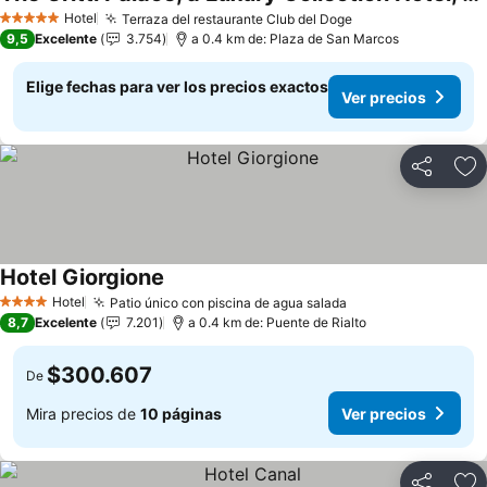
Hotel
Terraza del restaurante Club del Doge
5 Estrellas
9,5
Excelente
3.754
a 0.4 km de: Plaza de San Marcos
Elige fechas para ver los precios exactos
Ver precios
Compartir
Ag
Hotel Giorgione
Hotel
Patio único con piscina de agua salada
4 Estrellas
8,7
Excelente
7.201
a 0.4 km de: Puente de Rialto
$300.607
De
Mira precios de
10 páginas
Ver precios