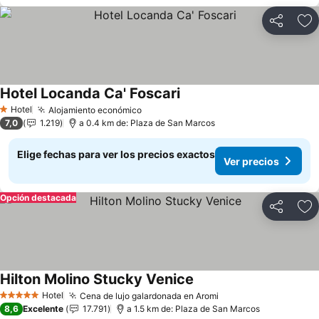
Compartir
Ag
Hotel Locanda Ca' Foscari
Hotel
Alojamiento económico
1 Estrellas
7,0
1.219
a 0.4 km de: Plaza de San Marcos
Elige fechas para ver los precios exactos
Ver precios
Opción destacada
Compartir
Ag
Hilton Molino Stucky Venice
Hotel
Cena de lujo galardonada en Aromi
5 Estrellas
8,6
Excelente
17.791
a 1.5 km de: Plaza de San Marcos