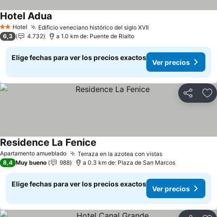
Hotel Adua
Hotel
Edificio veneciano histórico del siglo XVII
2 Estrellas
6,3
4.732
a 1.0 km de: Puente de Rialto
Elige fechas para ver los precios exactos
Ver precios
Compartir
Ag
Residence La Fenice
Apartamento amueblado
Terraza en la azotea con vistas
8,4
Muy bueno
988
a 0.3 km de: Plaza de San Marcos
Elige fechas para ver los precios exactos
Ver precios