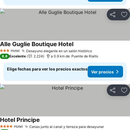
Compartir
Ag
Alle Guglie Boutique Hotel
Hotel
Desayuno elegante en un salón histórico
3 Estrellas
8,8
Excelente
2.224
a 0.9 km de: Puente de Rialto
Elige fechas para ver los precios exactos
Ver precios
Compartir
Ag
Hotel Principe
Hotel
Cenas junto al canal y terraza para desayunar
4 Estrellas