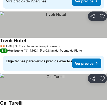
Mira precios de
7 páginas
Ver precios
Compartir
Ag
Tivoli Hotel
Hotel
Encanto veneciano pintoresco
2 Estrellas
8,4
Muy bueno
4.162
a 0.8 km de: Puente de Rialto
Elige fechas para ver los precios exactos
Ver precios
Compartir
Ag
Ca' Turelli