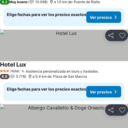
8,2
Muy bueno
10.068
a 1.0 km de: Puente de Rialto
Elige fechas para ver los precios exactos
Ver precios
Compartir
Ag
Hotel Lux
Hotel
Asistencia personalizada en tours y traslados.
3 Estrellas
6,6
5.778
a 0.4 km de: Plaza de San Marcos
Elige fechas para ver los precios exactos
Ver precios
Compartir
Ag