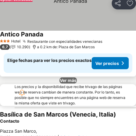
Compartir
Ag
Antico Panada
Hotel
Restaurante con especialidades venecianas
3 Estrellas
6,7
10.290
a 0.2 km de: Plaza de San Marcos
Elige fechas para ver los precios exactos
Ver precios
Ver más
Los precios y la disponibilidad que recibe trivago de las páginas
web de reserva cambian de manera constante. Por lo tanto, es
posible que no siempre encuentres en una página web de reserva
la misma oferta que viste en trivago.
Basílica de San Marcos (Venecia, Italia)
Contacto
Piazza San Marco
,