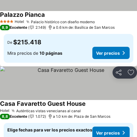
Palazzo Pianca
Hotel
Palacio histórico con diseño moderno
4 Estrellas
8,9
Excelente
2.149
a 0.6 km de: Basílica de San Marcos
$215.418
De
Mira precios de
10 páginas
Ver precios
Compartir
Ag
Casa Favaretto Guest House
Hotel
Auténticas vistas venecianas al canal
8,8
Excelente
1.072
a 1.0 km de: Plaza de San Marcos
Elige fechas para ver los precios exactos
Ver precios