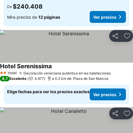
$240.408
De
Mira precios de
12 páginas
Ver precios
Compartir
Ag
Hotel Serenissima
Hotel
Decoración veneciana auténtica en las habitaciones
2 Estrellas
8,7
Excelente
4.977
a 0.2 km de: Plaza de San Marcos
Elige fechas para ver los precios exactos
Ver precios
Compartir
Ag