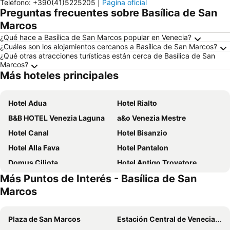
Teléfono
:
+390(41)5225205
|
Página oficial
Preguntas frecuentes sobre Basílica de San
Marcos
¿Qué hace a Basílica de San Marcos popular en Venecia?
¿Cuáles son los alojamientos cercanos a Basílica de San Marcos?
¿Qué otras atracciones turísticas están cerca de Basílica de San
Marcos?
Más hoteles principales
Hotel Adua
Hotel Rialto
B&B HOTEL Venezia Laguna
a&o Venezia Mestre
Hotel Canal
Hotel Bisanzio
Hotel Alla Fava
Hotel Pantalon
Domus Ciliota
Hotel Antigo Trovatore
Más Puntos de Interés - Basílica de San
Hotel Carlton On The Grand Canal
Hotel Airone
Marcos
Hotel Canaletto
Hotel Savoia e Jolanda, WorldHotels Elite
Hotel Agli Artisti
Hotel Tiziano
Plaza de San Marcos
Estación Central de Venecia Santa Lucía
Hotel Diana
Hotel Feel Inn Venice Airport