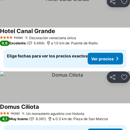
Compartir
Ag
Hotel Canal Grande
Hotel
Decoración veneciana única
4 Estrellas
9,6
Excelente
5.464
a 1.0 km de: Puente de Rialto
Elige fechas para ver los precios exactos
Ver precios
Compartir
Ag
Domus Ciliota
Hotel
Un monasterio agustino con historia
3 Estrellas
8,1
Muy bueno
8.361
a 0.3 km de: Plaza de San Marcos