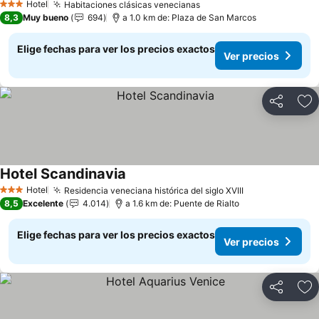
Hotel
Habitaciones clásicas venecianas
3 Estrellas
8,3
Muy bueno
694
a 1.0 km de: Plaza de San Marcos
Elige fechas para ver los precios exactos
Ver precios
Compartir
Ag
Hotel Scandinavia
Hotel
Residencia veneciana histórica del siglo XVIII
3 Estrellas
8,5
Excelente
4.014
a 1.6 km de: Puente de Rialto
Elige fechas para ver los precios exactos
Ver precios
Compartir
Ag