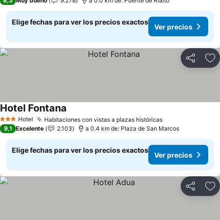
8,3
Muy bueno
9.278
a 0.0 km de: Puente de Rialto
Elige fechas para ver los precios exactos
Ver precios
Compartir
Ag
Hotel Fontana
Hotel
Habitaciones con vistas a plazas históricas
3 Estrellas
9,1
Excelente
2.103
a 0.4 km de: Plaza de San Marcos
Elige fechas para ver los precios exactos
Ver precios
Compartir
Ag