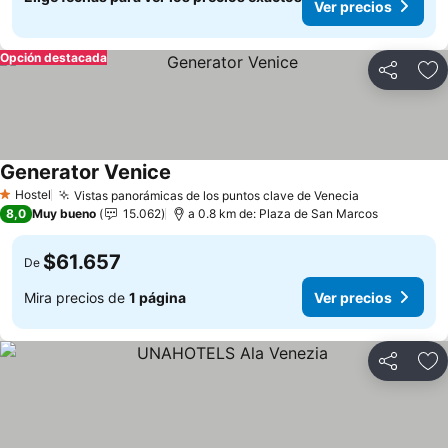
Ver precios
Opción destacada
Compartir
Ag
Generator Venice
Hostel
Vistas panorámicas de los puntos clave de Venecia
1 Estrellas
8,0
Muy bueno
15.062
a 0.8 km de: Plaza de San Marcos
$61.657
De
Mira precios de
1 página
Ver precios
Compartir
Ag