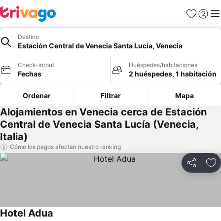
Favoritos
Iniciar 
Me
Destino
Estación Central de Venecia Santa Lucía, Venecia
Check-in/out
Huéspedes/habitaciones
Fechas
2 huéspedes, 1 habitación
Ordenar
Filtrar
Mapa
Alojamientos en Venecia cerca de Estación
Central de Venecia Santa Lucía (Venecia,
Italia)
Cómo los pagos afectan nuestro ranking
Compartir
Ag
Hotel Adua