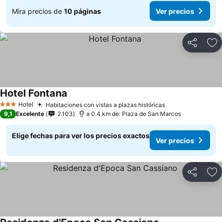
Mira precios de
10 páginas
Ver precios
Compartir
Ag
Hotel Fontana
Hotel
Habitaciones con vistas a plazas históricas
3 Estrellas
9,1
Excelente
2.103
a 0.4 km de: Plaza de San Marcos
Elige fechas para ver los precios exactos
Ver precios
Compartir
Ag