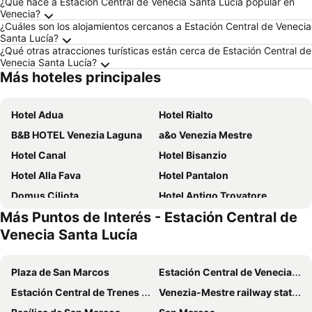
¿Qué hace a Estación Central de Venecia Santa Lucía popular en
Venecia?
¿Cuáles son los alojamientos cercanos a Estación Central de Venecia
Santa Lucía?
¿Qué otras atracciones turísticas están cerca de Estación Central de
Venecia Santa Lucía?
Más hoteles principales
Hotel Adua
Hotel Rialto
B&B HOTEL Venezia Laguna
a&o Venezia Mestre
Hotel Canal
Hotel Bisanzio
Hotel Alla Fava
Hotel Pantalon
Domus Ciliota
Hotel Antigo Trovatore
Más Puntos de Interés - Estación Central de
Hotel Carlton On The Grand Canal
Hotel Airone
Venecia Santa Lucía
Hotel Canaletto
Hotel Savoia e Jolanda, WorldHotels Elite
Hotel Agli Artisti
Hotel Tiziano
Plaza de San Marcos
Estación Central de Venecia Santa Lucía
Hotel Diana
Hotel Feel Inn Venice Airport
Estación Central de Trenes de Bolonia
Venezia-Mestre railway station
Hotel Castello
MEININGER Venezia Mestre