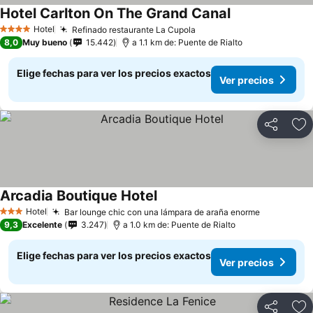
Hotel Carlton On The Grand Canal
Hotel
Refinado restaurante La Cupola
4 Estrellas
8,0
Muy bueno
15.442
a 1.1 km de: Puente de Rialto
Elige fechas para ver los precios exactos
Ver precios
Compartir
Ag
Arcadia Boutique Hotel
Hotel
Bar lounge chic con una lámpara de araña enorme
3 Estrellas
9,3
Excelente
3.247
a 1.0 km de: Puente de Rialto
Elige fechas para ver los precios exactos
Ver precios