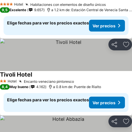
Hotel
Habitaciones con elementos de diseño únicos
4 Estrellas
9,5
Excelente
9.657
a 1.2 km de: Estación Central de Venecia Santa Lucía
Elige fechas para ver los precios exactos
Ver precios
Compartir
Ag
Tivoli Hotel
Hotel
Encanto veneciano pintoresco
2 Estrellas
8,4
Muy bueno
4.162
a 0.8 km de: Puente de Rialto
Elige fechas para ver los precios exactos
Ver precios
Compartir
Ag