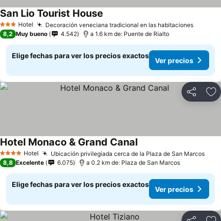
San Lio Tourist House
Hotel
Decoración veneciana tradicional en las habitaciones
3 Estrellas
8,2
Muy bueno
4.542
a 1.6 km de: Puente de Rialto
Elige fechas para ver los precios exactos
Ver precios
Compartir
Ag
Hotel Monaco & Grand Canal
Hotel
Ubicación privilegiada cerca de la Plaza de San Marcos
4 Estrellas
8,8
Excelente
6.075
a 0.2 km de: Plaza de San Marcos
Elige fechas para ver los precios exactos
Ver precios