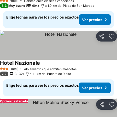
Hotel
Habitaciones clásicas venecianas
3 Estrellas
8,3
Muy bueno
694
a 1.0 km de: Plaza de San Marcos
Elige fechas para ver los precios exactos
Ver precios
Compartir
Ag
Hotel Nazionale
Hotel
Alojamientos que admiten mascotas
3 Estrellas
7,2
3.132
a 1.1 km de: Puente de Rialto
Elige fechas para ver los precios exactos
Ver precios
Opción destacada
Compartir
Ag