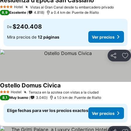
Residenza d'Epoca San Cassiano
Hotel
Vistas al Gran Canal desde tu embarcadero privado
4 Estrellas
8,9
Excelente
4.818
a 0.4 km de: Puente de Rialto
$240.408
De
Mira precios de
12 páginas
Ver precios
Compartir
Ag
Ostello Domus Civica
Hostel
Terraza en la azotea con vistas a la ciudad
3 Estrellas
8,1
Muy bueno
3.040
a 1.0 km de: Puente de Rialto
Elige fechas para ver los precios exactos
Ver precios