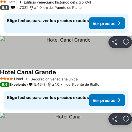
Hotel
Edificio veneciano histórico del siglo XVII
2 Estrellas
6,3
4.732
a 1.0 km de: Puente de Rialto
Elige fechas para ver los precios exactos
Ver precios
Compartir
Ag
Hotel Canal Grande
Hotel
Decoración veneciana única
4 Estrellas
9,6
Excelente
5.464
a 1.0 km de: Puente de Rialto
Elige fechas para ver los precios exactos
Ver precios
Compartir
Ag