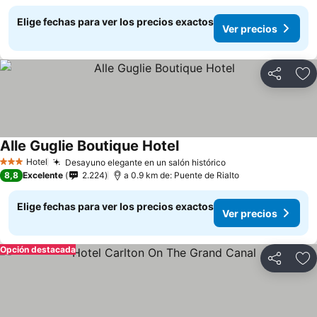
Elige fechas para ver los precios exactos
Ver precios
Compartir
Ag
Alle Guglie Boutique Hotel
Hotel
Desayuno elegante en un salón histórico
3 Estrellas
8,8
Excelente
2.224
a 0.9 km de: Puente de Rialto
Elige fechas para ver los precios exactos
Ver precios
Opción destacada
Compartir
Ag