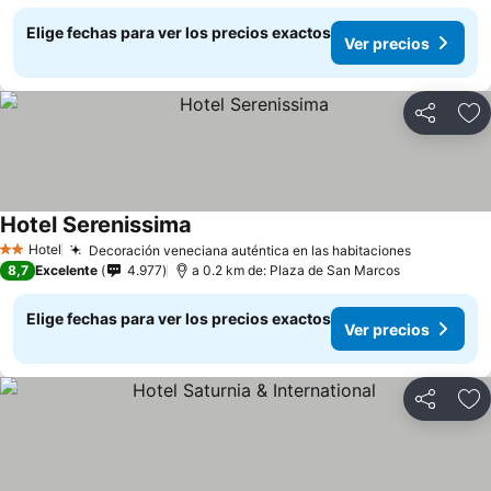
Elige fechas para ver los precios exactos
Ver precios
Compartir
Ag
Hotel Serenissima
Hotel
Decoración veneciana auténtica en las habitaciones
2 Estrellas
8,7
Excelente
4.977
a 0.2 km de: Plaza de San Marcos
Elige fechas para ver los precios exactos
Ver precios
Compartir
Ag