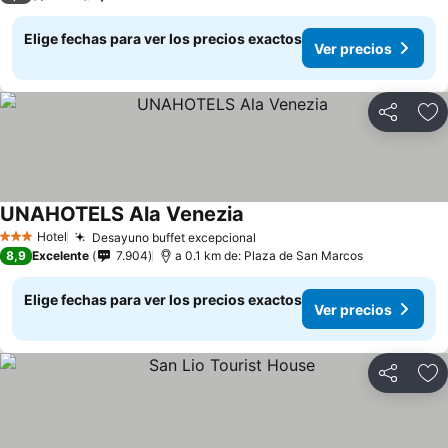
Elige fechas para ver los precios exactos
Ver precios
Compartir
Ag
UNAHOTELS Ala Venezia
Hotel
Desayuno buffet excepcional
3 Estrellas
8,9
Excelente
7.904
a 0.1 km de: Plaza de San Marcos
Elige fechas para ver los precios exactos
Ver precios
Compartir
Ag