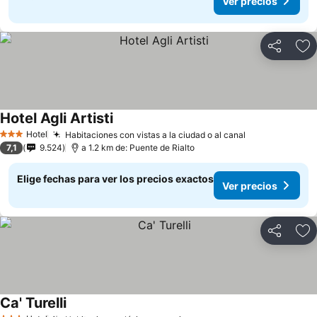
Ver precios
Compartir
Ag
Hotel Agli Artisti
Hotel
Habitaciones con vistas a la ciudad o al canal
3 Estrellas
7,1
9.524
a 1.2 km de: Puente de Rialto
Elige fechas para ver los precios exactos
Ver precios
Compartir
Ag
Ca' Turelli