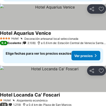
Compartir
Ag
Hotel Aquarius Venice
Hotel
Decoración artesanal local seleccionada
4 Estrellas
9,4
Excelente
2.108
a 0.6 km de: Estación Central de Venecia Santa Lucía
Elige fechas para ver los precios exactos
Ver precios
Compartir
Ag
Hotel Locanda Ca' Foscari
Hotel
Alojamiento económico
1 Estrellas
7,0
1.219
a 0.4 km de: Plaza de San Marcos