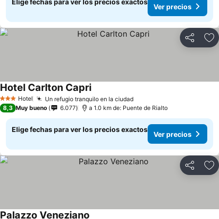
Elige fechas para ver los precios exactos
Ver precios
Compartir
Ag
Hotel Carlton Capri
Hotel
Un refugio tranquilo en la ciudad
3 Estrellas
8,3
Muy bueno
6.077
a 1.0 km de: Puente de Rialto
Elige fechas para ver los precios exactos
Ver precios
Compartir
Ag
Palazzo Veneziano