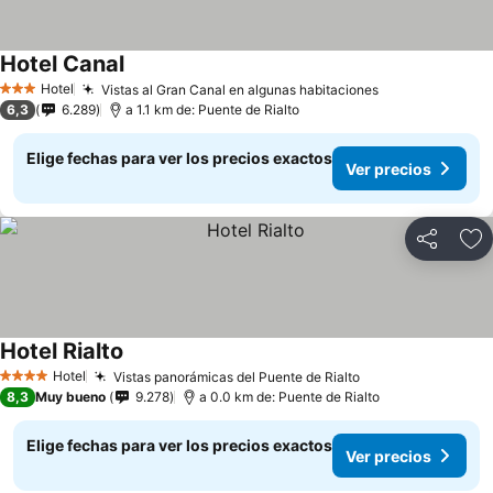
Hotel Canal
Hotel
Vistas al Gran Canal en algunas habitaciones
3 Estrellas
6,3
6.289
a 1.1 km de: Puente de Rialto
Elige fechas para ver los precios exactos
Ver precios
Compartir
Ag
Hotel Rialto
Hotel
Vistas panorámicas del Puente de Rialto
4 Estrellas
8,3
Muy bueno
9.278
a 0.0 km de: Puente de Rialto
Elige fechas para ver los precios exactos
Ver precios