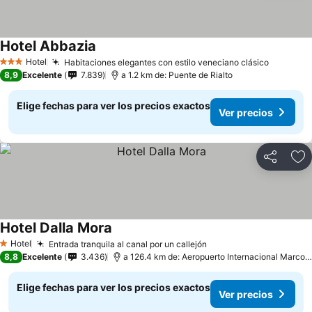
Hotel Abbazia
Hotel
Habitaciones elegantes con estilo veneciano clásico
3 Estrellas
8,9
Excelente
7.839
a 1.2 km de: Puente de Rialto
Elige fechas para ver los precios exactos
Ver precios
Compartir
Ag
Hotel Dalla Mora
Hotel
Entrada tranquila al canal por un callejón
1 Estrellas
8,8
Excelente
3.436
a 126.4 km de: Aeropuerto Internacional Marco Polo
Elige fechas para ver los precios exactos
Ver precios