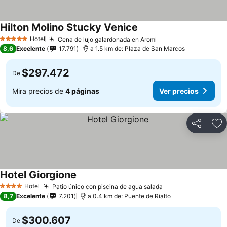
Hilton Molino Stucky Venice
Hotel
Cena de lujo galardonada en Aromi
5 Estrellas
8,6
Excelente
17.791
a 1.5 km de: Plaza de San Marcos
$297.472
De
Mira precios de
4 páginas
Ver precios
Compartir
Ag
Hotel Giorgione
Hotel
Patio único con piscina de agua salada
4 Estrellas
8,7
Excelente
7.201
a 0.4 km de: Puente de Rialto
$300.607
De