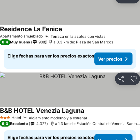
Compartir
Ag
Residence La Fenice
Apartamento amueblado
Terraza en la azotea con vistas
8,4
Muy bueno
988
a 0.3 km de: Plaza de San Marcos
Elige fechas para ver los precios exactos
Ver precios
Compartir
Ag
B&B HOTEL Venezia Laguna
Hotel
Alojamiento moderno y a estrenar
3 Estrellas
9,0
Excelente
4.327
a 1.3 km de: Estación Central de Venecia Santa Lucía
Elige fechas para ver los precios exactos