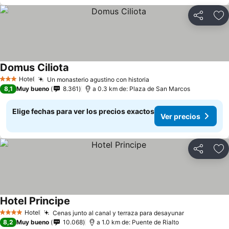
Compartir
Ag
Domus Ciliota
Hotel
Un monasterio agustino con historia
3 Estrellas
8,1
Muy bueno
8.361
a 0.3 km de: Plaza de San Marcos
Elige fechas para ver los precios exactos
Ver precios
Compartir
Ag
Hotel Principe
Hotel
Cenas junto al canal y terraza para desayunar
4 Estrellas
8,2
Muy bueno
10.068
a 1.0 km de: Puente de Rialto