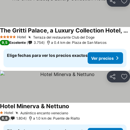
Compartir
Ag
The Gritti Palace, a Luxury Collection Hotel, Venice
Hotel
Terraza del restaurante Club del Doge
5 Estrellas
9,5
Excelente
3.754
a 0.4 km de: Plaza de San Marcos
Elige fechas para ver los precios exactos
Ver precios
Compartir
Ag
Hotel Minerva & Nettuno
Hotel
Auténtico encanto veneciano
1 Estrellas
6,8
1.804
a 1.0 km de: Puente de Rialto