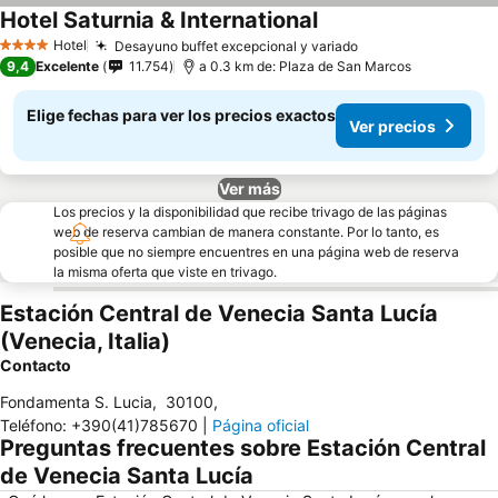
Hotel Saturnia & International
Hotel
Desayuno buffet excepcional y variado
4 Estrellas
9,4
Excelente
11.754
a 0.3 km de: Plaza de San Marcos
Elige fechas para ver los precios exactos
Ver precios
Ver más
Los precios y la disponibilidad que recibe trivago de las páginas
web de reserva cambian de manera constante. Por lo tanto, es
posible que no siempre encuentres en una página web de reserva
la misma oferta que viste en trivago.
Estación Central de Venecia Santa Lucía
(Venecia, Italia)
Contacto
Fondamenta S. Lucia
,
30100
,
Teléfono
:
+390(41)785670
|
Página oficial
Preguntas frecuentes sobre Estación Central
de Venecia Santa Lucía