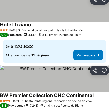
Compartir
Ag
Hotel Tiziano
Hotel
Vistas al canal o al patio desde tu habitación
3 Estrellas
9,0
Excelente
4.147
a 1.2 km de: Puente de Rialto
$120.832
De
Mira precios de
11 páginas
Ver precios
Compartir
Ag
BW Premier Collection CHC Continental
Hotel
Restaurante regional refinado con cocina en vivo
4 Estrellas
8,3
Muy bueno
7.241
a 1.0 km de: Puente de Rialto