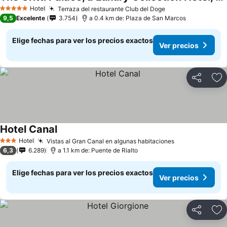
Hotel
Terraza del restaurante Club del Doge
5 Estrellas
9,5
Excelente
3.754
a 0.4 km de: Plaza de San Marcos
Elige fechas para ver los precios exactos
Ver precios
Compartir
Ag
Hotel Canal
Hotel
Vistas al Gran Canal en algunas habitaciones
3 Estrellas
6,3
6.289
a 1.1 km de: Puente de Rialto
Elige fechas para ver los precios exactos
Ver precios
Compartir
Ag