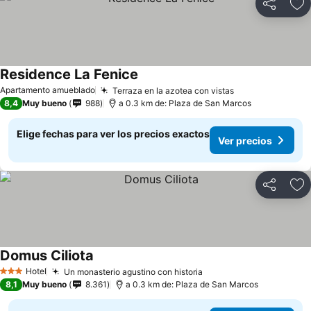
Compartir
Ag
Residence La Fenice
Apartamento amueblado
Terraza en la azotea con vistas
8,4
Muy bueno
988
a 0.3 km de: Plaza de San Marcos
Elige fechas para ver los precios exactos
Ver precios
Compartir
Ag
Domus Ciliota
Hotel
Un monasterio agustino con historia
3 Estrellas
8,1
Muy bueno
8.361
a 0.3 km de: Plaza de San Marcos