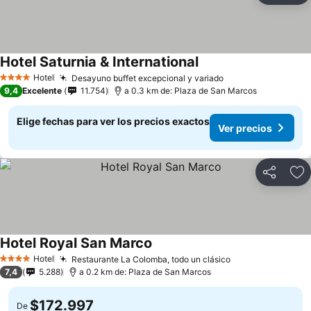
Hotel Saturnia & International
Hotel
Desayuno buffet excepcional y variado
4 Estrellas
9,4
Excelente
11.754
a 0.3 km de: Plaza de San Marcos
Elige fechas para ver los precios exactos
Ver precios
Compartir
Ag
Hotel Royal San Marco
Hotel
Restaurante La Colomba, todo un clásico
4 Estrellas
7,4
5.288
a 0.2 km de: Plaza de San Marcos
$172.997
De