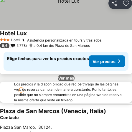
Compartir
Ag
Hotel Lux
Hotel
Asistencia personalizada en tours y traslados.
3 Estrellas
6,6
5.778
a 0.4 km de: Plaza de San Marcos
Elige fechas para ver los precios exactos
Ver precios
Ver más
Los precios y la disponibilidad que recibe trivago de las páginas
web de reserva cambian de manera constante. Por lo tanto, es
posible que no siempre encuentres en una página web de reserva
la misma oferta que viste en trivago.
Plaza de San Marcos (Venecia, Italia)
Contacto
Piazza San Marco
,
30124
,