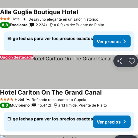
Alle Guglie Boutique Hotel
Hotel
Desayuno elegante en un salón histórico
3 Estrellas
8,8
Excelente
2.224
a 0.9 km de: Puente de Rialto
Elige fechas para ver los precios exactos
Ver precios
Opción destacada
Compartir
Ag
Hotel Carlton On The Grand Canal
Hotel
Refinado restaurante La Cupola
4 Estrellas
8,0
Muy bueno
15.442
a 1.1 km de: Puente de Rialto
Elige fechas para ver los precios exactos
Ver precios