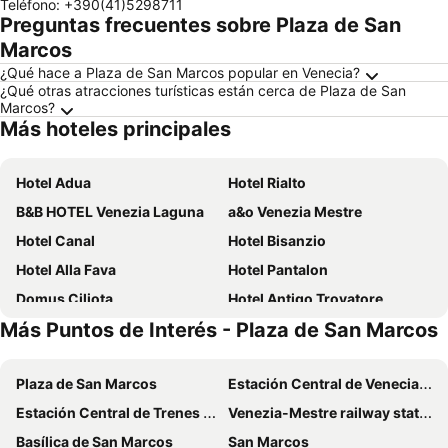
Teléfono
:
+390(41)5298711
Preguntas frecuentes sobre Plaza de San
Marcos
¿Qué hace a Plaza de San Marcos popular en Venecia?
¿Qué otras atracciones turísticas están cerca de Plaza de San
Marcos?
Más hoteles principales
Hotel Adua
Hotel Rialto
B&B HOTEL Venezia Laguna
a&o Venezia Mestre
Hotel Canal
Hotel Bisanzio
Hotel Alla Fava
Hotel Pantalon
Domus Ciliota
Hotel Antigo Trovatore
Más Puntos de Interés - Plaza de San Marcos
Hotel Carlton On The Grand Canal
Hotel Airone
Hotel Canaletto
Hotel Savoia e Jolanda, WorldHotels Elite
Plaza de San Marcos
Estación Central de Venecia Santa Lucía
Hotel Agli Artisti
Hotel Tiziano
Estación Central de Trenes de Bolonia
Venezia-Mestre railway station
Hotel Diana
Hotel Feel Inn Venice Airport
Basílica de San Marcos
San Marcos
Hotel Castello
MEININGER Venezia Mestre