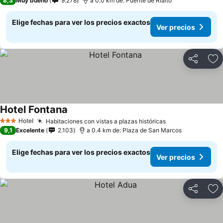
8,3
Muy bueno
9.278
a 0.0 km de: Puente de Rialto
Elige fechas para ver los precios exactos
Ver precios
Compartir
Ag
Hotel Fontana
Hotel
Habitaciones con vistas a plazas históricas
3 Estrellas
9,1
Excelente
2.103
a 0.4 km de: Plaza de San Marcos
Elige fechas para ver los precios exactos
Ver precios
Compartir
Ag