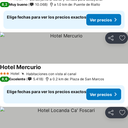
4 Estrellas
8,2
Muy bueno
10.068
a 1.0 km de: Puente de Rialto
Elige fechas para ver los precios exactos
Ver precios
Compartir
Ag
Hotel Mercurio
Hotel
Habitaciones con vista al canal
3 Estrellas
8,6
Excelente
5.418
a 0.2 km de: Plaza de San Marcos
Elige fechas para ver los precios exactos
Ver precios
Compartir
Ag