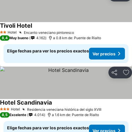
Tivoli Hotel
Hotel
Encanto veneciano pintoresco
2 Estrellas
8,4
Muy bueno
4.162
a 0.8 km de: Puente de Rialto
Elige fechas para ver los precios exactos
Ver precios
Compartir
Ag
Hotel Scandinavia
Hotel
Residencia veneciana histórica del siglo XVIII
3 Estrellas
8,5
Excelente
4.014
a 1.6 km de: Puente de Rialto
Elige fechas para ver los precios exactos
Ver precios