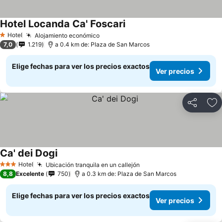
Hotel Locanda Ca' Foscari
Hotel
Alojamiento económico
1 Estrellas
7,0
1.219
a 0.4 km de: Plaza de San Marcos
Elige fechas para ver los precios exactos
Ver precios
Compartir
Ag
Ca' dei Dogi
Hotel
Ubicación tranquila en un callejón
3 Estrellas
8,8
Excelente
750
a 0.3 km de: Plaza de San Marcos
Elige fechas para ver los precios exactos
Ver precios