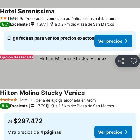
Hotel Serenissima
Hotel
Decoración veneciana auténtica en las habitaciones
2 Estrellas
8,7
Excelente
4.977
a 0.2 km de: Plaza de San Marcos
Elige fechas para ver los precios exactos
Ver precios
Opción destacada
Compartir
Ag
Hilton Molino Stucky Venice
Hotel
Cena de lujo galardonada en Aromi
5 Estrellas
8,6
Excelente
17.791
a 1.5 km de: Plaza de San Marcos
$297.472
De
Mira precios de
4 páginas
Ver precios