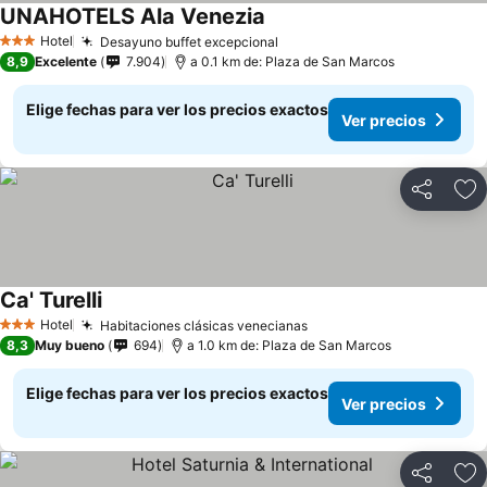
UNAHOTELS Ala Venezia
Hotel
Desayuno buffet excepcional
3 Estrellas
8,9
Excelente
7.904
a 0.1 km de: Plaza de San Marcos
Elige fechas para ver los precios exactos
Ver precios
Compartir
Ag
Ca' Turelli
Hotel
Habitaciones clásicas venecianas
3 Estrellas
8,3
Muy bueno
694
a 1.0 km de: Plaza de San Marcos
Elige fechas para ver los precios exactos
Ver precios
Compartir
Ag