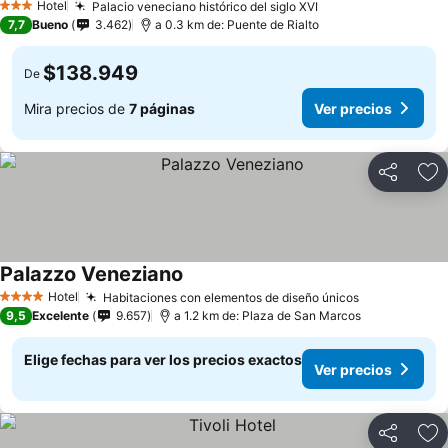
Hotel
Palacio veneciano histórico del siglo XVI
3 Estrellas
7,7
Bueno
3.462
a 0.3 km de: Puente de Rialto
$138.949
De
Mira precios de
7 páginas
Ver precios
Compartir
Ag
Palazzo Veneziano
Hotel
Habitaciones con elementos de diseño únicos
4 Estrellas
9,5
Excelente
9.657
a 1.2 km de: Plaza de San Marcos
Elige fechas para ver los precios exactos
Ver precios
Compartir
Ag