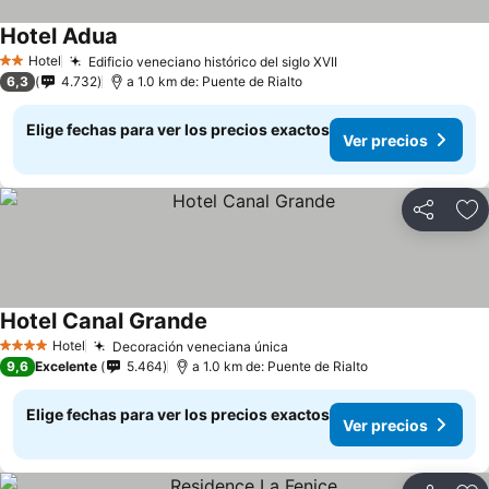
Hotel Adua
Hotel
Edificio veneciano histórico del siglo XVII
2 Estrellas
6,3
4.732
a 1.0 km de: Puente de Rialto
Elige fechas para ver los precios exactos
Ver precios
Compartir
Ag
Hotel Canal Grande
Hotel
Decoración veneciana única
4 Estrellas
9,6
Excelente
5.464
a 1.0 km de: Puente de Rialto
Elige fechas para ver los precios exactos
Ver precios