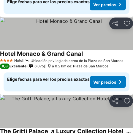
Elige fechas para ver los precios exactos
Ver precios
Compartir
Ag
Hotel Monaco & Grand Canal
Hotel
Ubicación privilegiada cerca de la Plaza de San Marcos
4 Estrellas
8,8
Excelente
6.075
a 0.2 km de: Plaza de San Marcos
Elige fechas para ver los precios exactos
Ver precios
Compartir
Ag
The Gritti Palace, a Luxury Collection Hotel, Venice