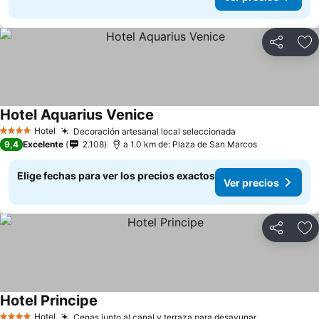
Compartir
Ag
Hotel Aquarius Venice
Hotel
Decoración artesanal local seleccionada
4 Estrellas
9,4
Excelente
2.108
a 1.0 km de: Plaza de San Marcos
Elige fechas para ver los precios exactos
Ver precios
Compartir
Ag
Hotel Principe
Hotel
Cenas junto al canal y terraza para desayunar