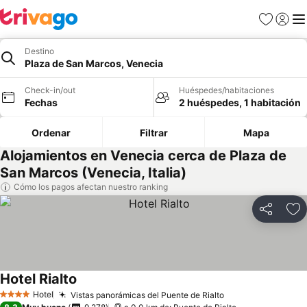
Favoritos
Iniciar 
Me
Destino
Plaza de San Marcos, Venecia
Check-in/out
Huéspedes/habitaciones
Fechas
2 huéspedes, 1 habitación
Ordenar
Filtrar
Mapa
Alojamientos en Venecia cerca de Plaza de
San Marcos (Venecia, Italia)
Cómo los pagos afectan nuestro ranking
Compartir
Ag
Hotel Rialto
Hotel
Vistas panorámicas del Puente de Rialto
4 Estrellas