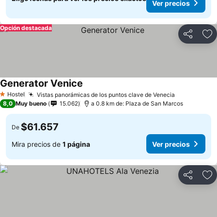
Ver precios
Opción destacada
Compartir
Ag
Generator Venice
Hostel
Vistas panorámicas de los puntos clave de Venecia
1 Estrellas
8,0
Muy bueno
15.062
a 0.8 km de: Plaza de San Marcos
$61.657
De
Mira precios de
1 página
Ver precios
Compartir
Ag