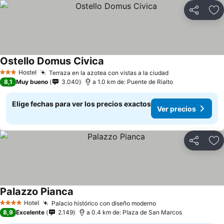
Compartir
Ag
Ostello Domus Civica
Hostel
Terraza en la azotea con vistas a la ciudad
3 Estrellas
8,1
Muy bueno
3.040
a 1.0 km de: Puente de Rialto
Elige fechas para ver los precios exactos
Ver precios
Compartir
Ag
Palazzo Pianca
Hotel
Palacio histórico con diseño moderno
4 Estrellas
8,9
Excelente
2.149
a 0.4 km de: Plaza de San Marcos