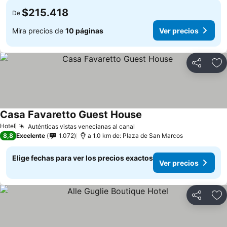
$215.418
De
Mira precios de
10 páginas
Ver precios
Compartir
Ag
Casa Favaretto Guest House
Hotel
Auténticas vistas venecianas al canal
8,8
Excelente
1.072
a 1.0 km de: Plaza de San Marcos
Elige fechas para ver los precios exactos
Ver precios
Compartir
Ag