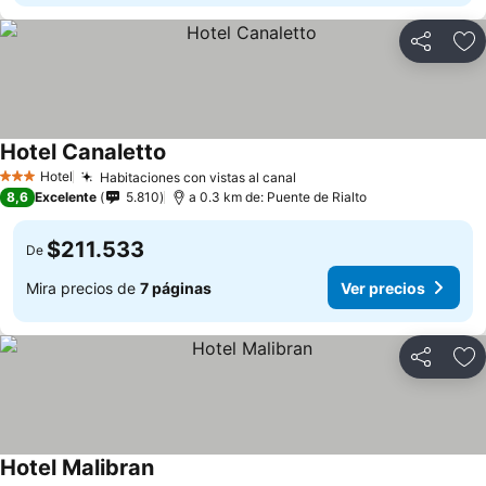
Compartir
Ag
Hotel Canaletto
Hotel
Habitaciones con vistas al canal
3 Estrellas
8,6
Excelente
5.810
a 0.3 km de: Puente de Rialto
$211.533
De
Mira precios de
7 páginas
Ver precios
Compartir
Ag
Hotel Malibran