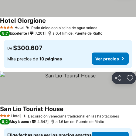
Hotel Giorgione
Hotel
Patio único con piscina de agua salada
4 Estrellas
8,7
Excelente
7.201
a 0.4 km de: Puente de Rialto
$300.607
De
Mira precios de
10 páginas
Ver precios
Compartir
Ag
San Lio Tourist House
Hotel
Decoración veneciana tradicional en las habitaciones
3 Estrellas
8,2
Muy bueno
4.542
a 1.6 km de: Puente de Rialto
Elige fechas para ver los precios exactos