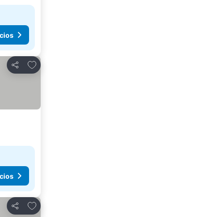
cios
Agregar a favoritos
Compartir
cios
Agregar a favoritos
Compartir