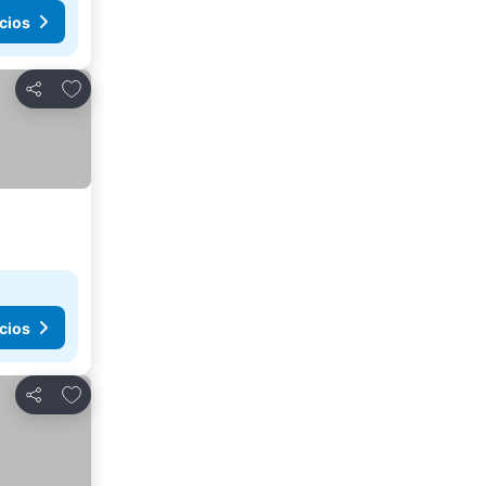
cios
Agregar a favoritos
Compartir
cios
Agregar a favoritos
Compartir