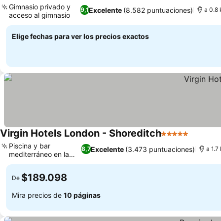
Gimnasio privado y
Excelente
(8.582 puntuaciones)
9,1
a 0.8
acceso al gimnasio
Elige fechas para ver los precios exactos
Virgin Hotels London - Shoreditch
5 Estrellas
Piscina y bar
Excelente
(3.473 puntuaciones)
8,7
a 1.7
mediterráneo en la
azotea
$189.098
De
Mira precios de
10 páginas