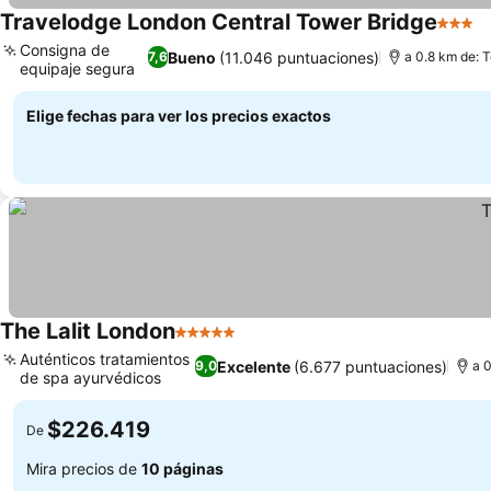
Travelodge London Central Tower Bridge
3 Estr
Consigna de
Bueno
(11.046 puntuaciones)
7,6
a 0.8 km de: 
equipaje segura
Elige fechas para ver los precios exactos
The Lalit London
5 Estrellas
Auténticos tratamientos
Excelente
(6.677 puntuaciones)
9,0
a 
de spa ayurvédicos
$226.419
De
Mira precios de
10 páginas