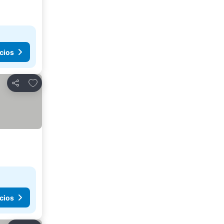
cios
Agregar a favoritos
Compartir
cios