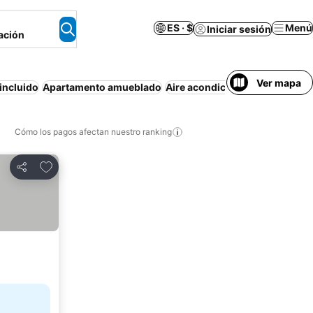
ES · $
Menú
Iniciar sesión
ación
Ver mapa
incluido
Apartamento amueblado
Aire acondicionado
Wifi
Pisci
Cómo los pagos afectan nuestro ranking
Agregar a favoritos
Compartir