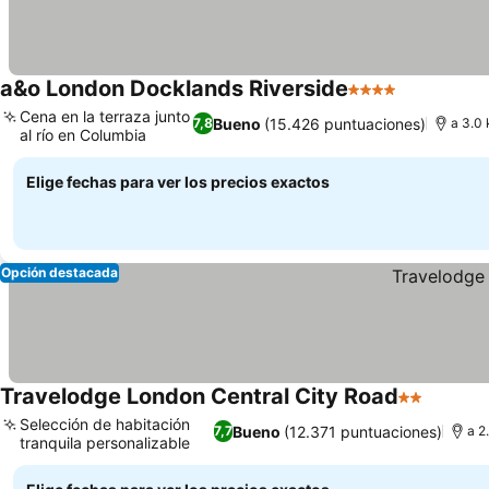
a&o London Docklands Riverside
4 Estrellas
Cena en la terraza junto
Bueno
(15.426 puntuaciones)
7,8
a 3.0
al río en Columbia
Elige fechas para ver los precios exactos
Opción destacada
Travelodge London Central City Road
2 Estrellas
Selección de habitación
Bueno
(12.371 puntuaciones)
7,7
a 2
tranquila personalizable