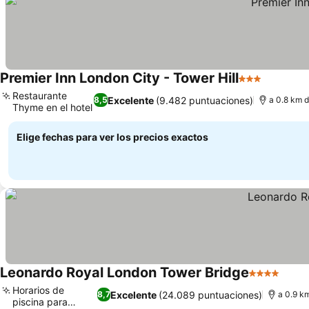
Premier Inn London City - Tower Hill
3 Estrellas
Restaurante
Excelente
(9.482 puntuaciones)
8,5
a 0.8 km d
Thyme en el hotel
Elige fechas para ver los precios exactos
Leonardo Royal London Tower Bridge
4 Estrellas
Horarios de
Excelente
(24.089 puntuaciones)
8,7
a 0.9 k
piscina para