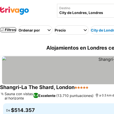
Destino
Filtros
Ordenar por
Precio
City de Lond
Alojamientos en Londres ce
Shangri-La The Shard, London
5 Estrellas
Sauna con vistas
Excelente
(13.710 puntuaciones)
9,4
a 0.5 km d
al horizonte
$514.357
De