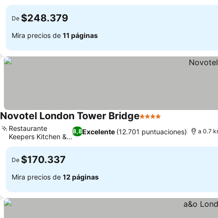
familias
$248.379
De
Mira precios de
11 páginas
Novotel London Tower Bridge
4 Estrellas
Restaurante
Excelente
(12.701 puntuaciones)
8,8
a 0.7 
Keepers Kitchen &
Bar
$170.337
De
Mira precios de
12 páginas