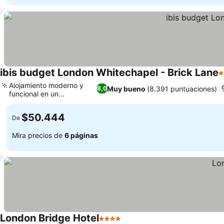
ibis budget London Whitechapel - Brick Lane
2
Alojamiento moderno y
Muy bueno
(8.391 puntuaciones)
8,0
funcional en un
rascacielos
$50.444
De
Mira precios de
6 páginas
London Bridge Hotel
4 Estrellas