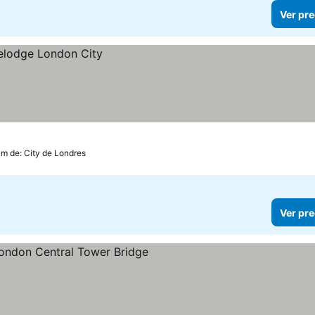
Ver pre
km de: City de Londres
Ver pre