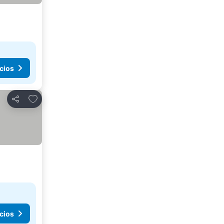
cios
Agregar a favoritos
Compartir
cios