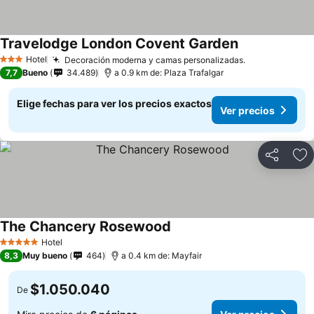
Travelodge London Covent Garden
Ver precios
Hotel
Decoración moderna y camas personalizadas.
Ver precios
3 Estrellas
7,7
Bueno
34.489
a 0.9 km de: Plaza Trafalgar
Elige fechas para ver los precios exactos
Ver precios
Compartir
Ag
The Chancery Rosewood
Ver precios
Hotel
5 Estrellas
8,3
Muy bueno
464
a 0.4 km de: Mayfair
$1.050.040
De