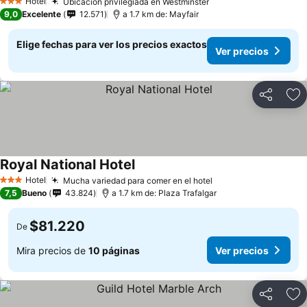
Ver precios
Hotel
Ubicación privilegiada en Westminster
Ver precios
3 Estrellas
9,0
Excelente
12.571
a 1.7 km de: Mayfair
Elige fechas para ver los precios exactos
Ver precios
Compartir
Ag
Royal National Hotel
Ver precios
Hotel
Mucha variedad para comer en el hotel
Ver precios
3 Estrellas
7,5
Bueno
43.824
a 1.7 km de: Plaza Trafalgar
$81.220
De
Mira precios de
10 páginas
Ver precios
Compartir
Ag