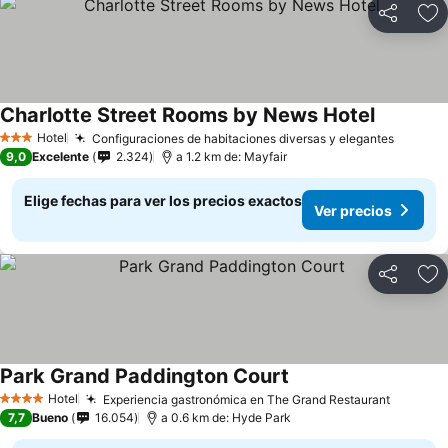
Compartir
Ag
Charlotte Street Rooms by News Hotel
Ver preci
Hotel
Configuraciones de habitaciones diversas y elegantes
Ver pre
3 Estrellas
9,0
Excelente
2.324
a 1.2 km de: Mayfair
Elige fechas para ver los precios exactos
Ver precios
Compartir
Ag
Park Grand Paddington Court
Ver precios
Hotel
Experiencia gastronómica en The Grand Restaurant
Ver pre
4 Estrellas
7,7
Bueno
16.054
a 0.6 km de: Hyde Park