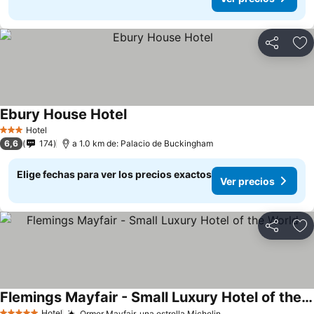
Compartir
Ag
Ebury House Hotel
Ver precios
Hotel
3 Estrellas
6,6
174
a 1.0 km de: Palacio de Buckingham
Elige fechas para ver los precios exactos
Ver precios
Compartir
Ag
Flemings Mayfair - Small Luxury Hotel of the World
Hotel
Ormer Mayfair, una estrella Michelin