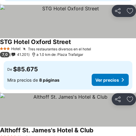
Compartir
Ag
STG Hotel Oxford Street
Ver precios
Hotel
Tres restaurantes diversos en el hotel
Ver precios
3 Estrellas
7,0
41.201
a 1.0 km de: Plaza Trafalgar
$85.675
De
Mira precios de
8 páginas
Ver precios
Compartir
Ag
Althoff St. James's Hotel & Club
Ver precios