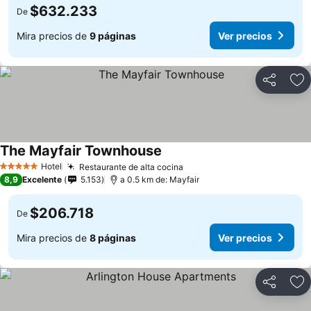
$632.233
De
Mira precios de
9 páginas
Ver precios
Compartir
Ag
The Mayfair Townhouse
Ver precios
Hotel
Restaurante de alta cocina
Ver precios
5 Estrellas
8,9
Excelente
5.153
a 0.5 km de: Mayfair
$206.718
De
Mira precios de
8 páginas
Ver precios
Compartir
Ag