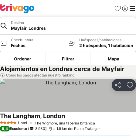
Favoritos
Iniciar 
Me
Destino
Mayfair, Londres
Check-in/out
Huéspedes/habitaciones
Fechas
2 huéspedes, 1 habitación
Ordenar
Filtrar
Mapa
Alojamientos en Londres cerca de Mayfair
Cómo los pagos afectan nuestro ranking
Compartir
Ag
The Langham, London
Ver precios
Hotel
The Wigmore, una taberna británica
Ver precios
5 Estrellas
9,4
Excelente
8.930
a 1.5 km de: Plaza Trafalgar