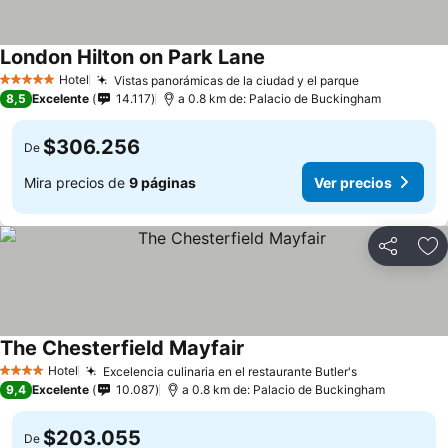
London Hilton on Park Lane
Ver precios
Hotel
Vistas panorámicas de la ciudad y el parque
Ver precios
5 Estrellas
8,5
Excelente
14.117
a 0.8 km de: Palacio de Buckingham
$306.256
De
Mira precios de
9 páginas
Ver precios
Compartir
Ag
The Chesterfield Mayfair
Ver precios
Hotel
Excelencia culinaria en el restaurante Butler's
Ver precios
4 Estrellas
9,4
Excelente
10.087
a 0.8 km de: Palacio de Buckingham
$203.055
De