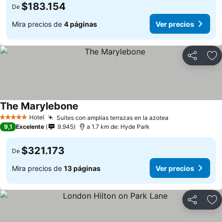
$183.154
De
Mira precios de
4 páginas
Ver precios
Compartir
Ag
The Marylebone
Ver precios
Hotel
Suites con amplias terrazas en la azotea
Ver precios
5 Estrellas
9,1
Excelente
9.945
a 1.7 km de: Hyde Park
$321.173
De
Mira precios de
13 páginas
Ver precios
Compartir
Ag