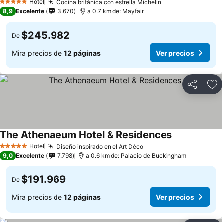
Hotel
Cocina británica con estrella Michelin
Ver precios
5 Estrellas
8,9
Excelente
3.670
a 0.7 km de: Mayfair
$245.982
De
Mira precios de
12 páginas
Ver precios
Compartir
Ag
The Athenaeum Hotel & Residences
Ver precios
Hotel
Diseño inspirado en el Art Déco
Ver precios
5 Estrellas
9,0
Excelente
7.798
a 0.6 km de: Palacio de Buckingham
$191.969
De
Mira precios de
12 páginas
Ver precios