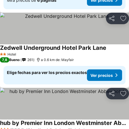
Mira precios de
6 páginas
Ver precios
Compartir
Ag
Zedwell Underground Hotel Park Lane
Ver precio
Hotel
2 Estrellas
7,8
Bueno
261
a 0.6 km de: Mayfair
Elige fechas para ver los precios exactos
Ver precios
Compartir
Ag
hub by Premier Inn London Westminster Abbey hotel