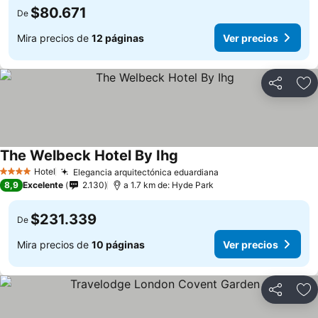
$80.671
De
Mira precios de
12 páginas
Ver precios
Compartir
Ag
The Welbeck Hotel By Ihg
Ver precios
Hotel
Elegancia arquitectónica eduardiana
Ver precios
4 Estrellas
8,9
Excelente
2.130
a 1.7 km de: Hyde Park
$231.339
De
Mira precios de
10 páginas
Ver precios
Compartir
Ag