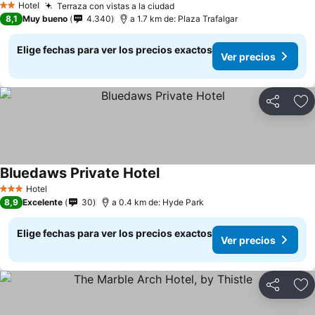
Hotel
Terraza con vistas a la ciudad
Ver precios
2 Estrellas
8,1
Muy bueno
4.340
a 1.7 km de: Plaza Trafalgar
Elige fechas para ver los precios exactos
Ver precios
Compartir
Ag
Bluedaws Private Hotel
Ver precios
Hotel
3 Estrellas
8,9
Excelente
30
a 0.4 km de: Hyde Park
Elige fechas para ver los precios exactos
Ver precios
Compartir
Ag