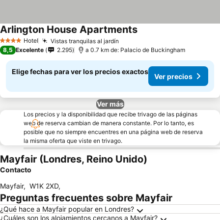
Arlington House Apartments
Ver precios
Hotel
Vistas tranquilas al jardín
Ver precios
4 Estrellas
8,5
Excelente
2.295
a 0.7 km de: Palacio de Buckingham
Elige fechas para ver los precios exactos
Ver precios
Ver más
Los precios y la disponibilidad que recibe trivago de las páginas
web de reserva cambian de manera constante. Por lo tanto, es
posible que no siempre encuentres en una página web de reserva
la misma oferta que viste en trivago.
Mayfair (Londres, Reino Unido)
Contacto
Mayfair
,
W1K 2XD
,
Preguntas frecuentes sobre Mayfair
¿Qué hace a Mayfair popular en Londres?
¿Cuáles son los alojamientos cercanos a Mayfair?