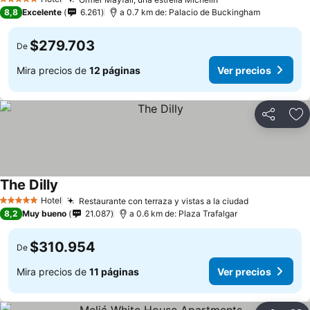
Ver precios
Ver precios
5 Estrellas
8,8
Excelente
6.261
a 0.7 km de: Palacio de Buckingham
$279.703
De
Mira precios de
12 páginas
Ver precios
Compartir
Ag
The Dilly
Ver precios
Hotel
Restaurante con terraza y vistas a la ciudad
Ver precios
5 Estrellas
8,2
Muy bueno
21.087
a 0.6 km de: Plaza Trafalgar
$310.954
De
Mira precios de
11 páginas
Ver precios