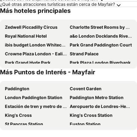
¿Qué otras atracciones turísticas están cerca de Mayfair?
Más hoteles principales
Zedwell Piccadilly Circus
Charlotte Street Rooms by News Hotel
Royal National Hotel
a&o London Docklands Riverside
ibis budget London Whitechapel - Brick Lane
Park Grand Paddington Court
Crowne Plaza London - Ealing By Ihg
Strand Palace
Park Grand Hyde Park
Park Plaza London Riverbank
Más Puntos de Interés - Mayfair
Travelodge London Central City Road
President Hotel
Tavistock Hotel
Marlin Waterloo
Paddington
Covent Garden
hub by Premier Inn London Westminster Abbey hotel
Moxy London Piccadilly Circus
London Paddington Station
Paddington Metro Station
STG Hotel Oxford Street
White House Hotel
Estación de tren y metro de Victoria
Aeropuerto de Londres-Heathrow
Assembly Leicester Square
Grand Royale Hyde Park
King's Cross
King's Cross Station
Park Plaza Westminster Bridge Hotel
Britannia Inn Hotel
St Pancras Station
Euston Station
Zedwell Underground Hotel Tottenham Court Rd
City Sleeper At Royal National
Bloomsbury
Piccadilly Circus
Four Points Flex by Sheraton London Shoreditch East
The Z Hotel Leicester Square