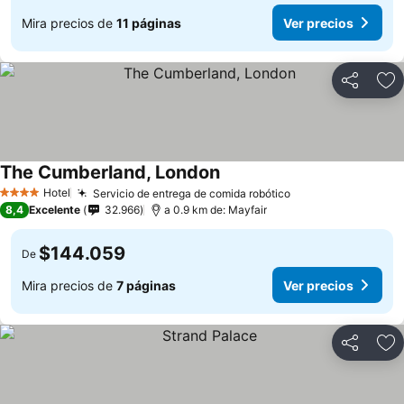
Mira precios de
11 páginas
Ver precios
Compartir
Ag
The Cumberland, London
Ver precios
Hotel
Servicio de entrega de comida robótico
Ver precios
4 Estrellas
8,4
Excelente
32.966
a 0.9 km de: Mayfair
$144.059
De
Mira precios de
7 páginas
Ver precios
Compartir
Ag