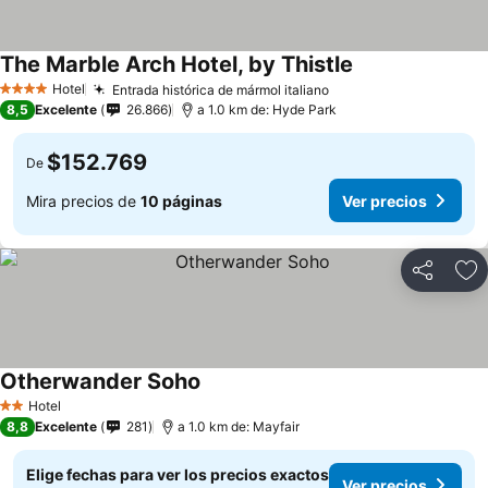
The Marble Arch Hotel, by Thistle
Ver precios
Hotel
Entrada histórica de mármol italiano
Ver precios
4 Estrellas
8,5
Excelente
26.866
a 1.0 km de: Hyde Park
$152.769
De
Mira precios de
10 páginas
Ver precios
Compartir
Ag
Otherwander Soho
Ver precios
Hotel
2 Estrellas
8,8
Excelente
281
a 1.0 km de: Mayfair
Elige fechas para ver los precios exactos
Ver precios