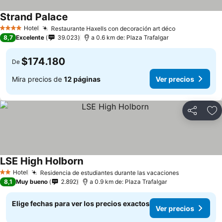
Strand Palace
Ver precios
Hotel
Restaurante Haxells con decoración art déco
Ver precios
4 Estrellas
8,7
Excelente
39.023
a 0.6 km de: Plaza Trafalgar
$174.180
De
Mira precios de
12 páginas
Ver precios
Compartir
Ag
LSE High Holborn
Ver precios
Hotel
Residencia de estudiantes durante las vacaciones
Ver precios
2 Estrellas
8,1
Muy bueno
2.892
a 0.9 km de: Plaza Trafalgar
Elige fechas para ver los precios exactos
Ver precios