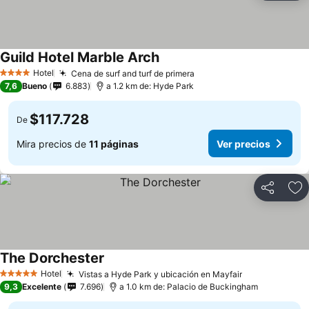
Guild Hotel Marble Arch
Ver precios
Hotel
Cena de surf and turf de primera
Ver precios
4 Estrellas
7,6
Bueno
6.883
a 1.2 km de: Hyde Park
$117.728
De
Mira precios de
11 páginas
Ver precios
Compartir
Ag
The Dorchester
Ver precios
Hotel
Vistas a Hyde Park y ubicación en Mayfair
Ver precios
5 Estrellas
9,3
Excelente
7.696
a 1.0 km de: Palacio de Buckingham