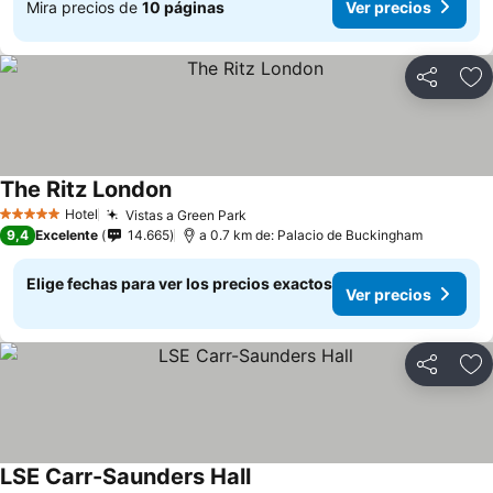
Mira precios de
10 páginas
Ver precios
Compartir
Ag
The Ritz London
Ver precios
Hotel
Vistas a Green Park
Ver precios
5 Estrellas
9,4
Excelente
14.665
a 0.7 km de: Palacio de Buckingham
Elige fechas para ver los precios exactos
Ver precios
Compartir
Ag
LSE Carr-Saunders Hall
Ver precios