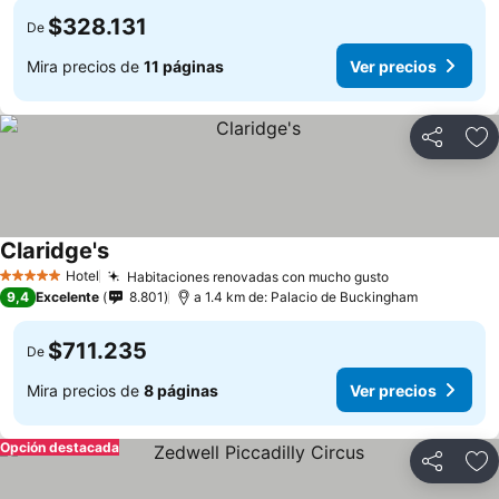
$328.131
De
Mira precios de
11 páginas
Ver precios
Compartir
Ag
Claridge's
Ver precios
Hotel
Habitaciones renovadas con mucho gusto
Ver precios
5 Estrellas
9,4
Excelente
8.801
a 1.4 km de: Palacio de Buckingham
$711.235
De
Mira precios de
8 páginas
Ver precios
Opción destacada
Compartir
Ag