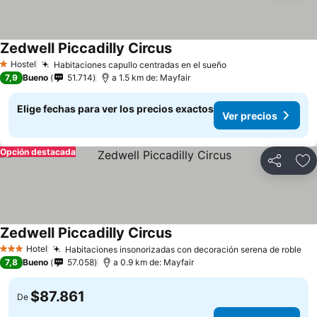
Zedwell Piccadilly Circus
Ver precios
Hostel
Habitaciones capullo centradas en el sueño
Ver precios
1 Estrellas
7,9
Bueno
51.714
a 1.5 km de: Mayfair
Elige fechas para ver los precios exactos
Ver precios
Opción destacada
Compartir
Ag
Zedwell Piccadilly Circus
Ver precios
Hotel
Habitaciones insonorizadas con decoración serena de roble
Ve
3 Estrellas
7,8
Bueno
57.058
a 0.9 km de: Mayfair
$87.861
De