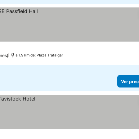
nes)
a 1.9 km de: Plaza Trafalgar
Ver prec