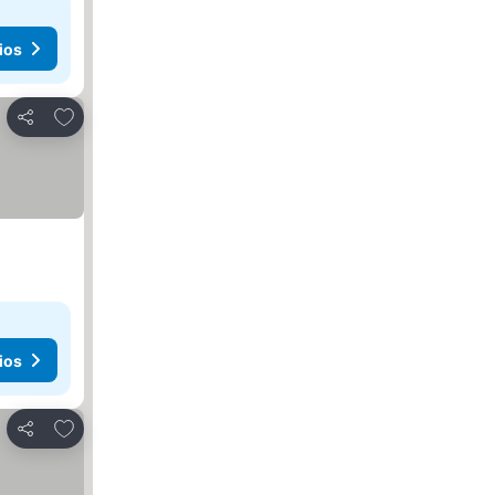
ios
Agregar a favoritos
Compartir
ios
Agregar a favoritos
Compartir