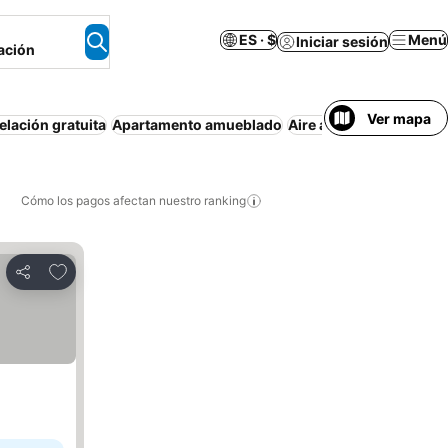
ES · $
Menú
Iniciar sesión
ación
Ver mapa
lación gratuita
Apartamento amueblado
Aire acondicionado
Wi
Cómo los pagos afectan nuestro ranking
Agregar a favoritos
Compartir