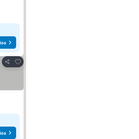
ios
Agregar a favoritos
Compartir
ios