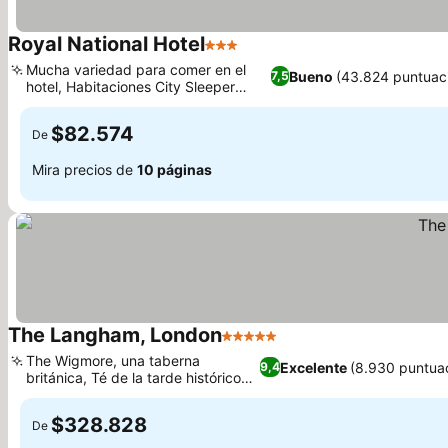
Royal National Hotel
3 Estrellas
Ver precios
Mucha variedad para comer en el
Bueno
(43.824 puntuac
7,5
hotel, Habitaciones City Sleeper
Ver precios
mejoradas
$82.574
De
Mira precios de
10 páginas
The Langham, London
5 Estrellas
Ver precios
The Wigmore, una taberna
Excelente
(8.930 puntua
9,4
británica, Té de la tarde histórico
Ver precios
en Palm Court
$328.828
De