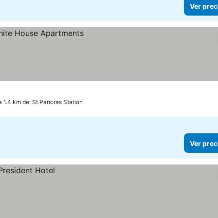
Ver prec
a 1.4 km de: St Pancras Station
Ver prec