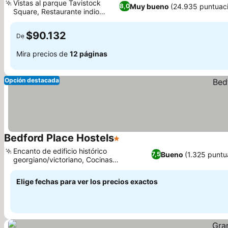
Vistas al parque Tavistock
Muy bueno
(24.935 puntuac
8,0
Square, Restaurante indio
Ver precios
galardonado
$90.132
De
Mira precios de
12 páginas
Opción destacada
Bedford Place Hostels
1 Estrellas
Ver precios
Encanto de edificio histórico
Bueno
(1.325 puntu
7,5
georgiano/victoriano, Cocinas
Ver precios
comunitarias bien equipadas
Elige fechas para ver los precios exactos