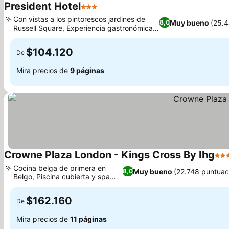
President Hotel
3 Estrellas
Ver precios
Con vistas a los pintorescos jardines de
Muy bueno
(25.4
8,0
Russell Square, Experiencia gastronómica
Ver precios
Faulty Towers premiada
$104.120
De
Mira precios de
9 páginas
Crowne Plaza London - Kings Cross By Ihg
4 Es
Cocina belga de primera en
Muy bueno
(22.748 puntuac
8,0
Belgo, Piscina cubierta y spa
Ver precios
tranquilos
$162.160
De
Mira precios de
11 páginas