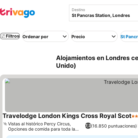
Destino
Filtros
Ordenar por
Precio
St Pancr
Alojamientos en Londres ce
Unido)
Travelodge London Kings Cross Royal Scot
3 E
Vistas al histórico Percy Circus,
(16.850 puntuaciones)
7,3
Opciones de comida para toda la
Ver precios
familia