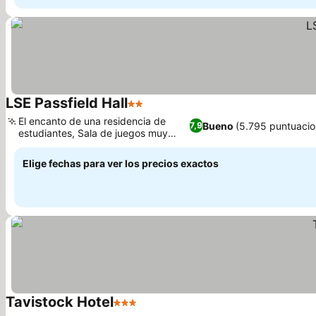
LSE Passfield Hall
2 Estrellas
Ver precios
El encanto de una residencia de
Bueno
(5.795 puntuacio
7,9
estudiantes, Sala de juegos muy
Ver precios
divertida
Elige fechas para ver los precios exactos
Tavistock Hotel
3 Estrellas
Ver precios