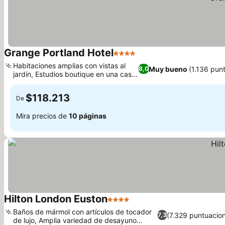
Grange Portland Hotel
4 Estrellas
Ver precios
Habitaciones amplias con vistas al
Muy bueno
(1.136 pun
8,0
jardín, Estudios boutique en una casa
Ver precios
georgiana
$118.213
De
Mira precios de
10 páginas
Hilton London Euston
4 Estrellas
Ver precios
Baños de mármol con artículos de tocador
(7.329 puntuacio
7,3
de lujo, Amplia variedad de desayuno