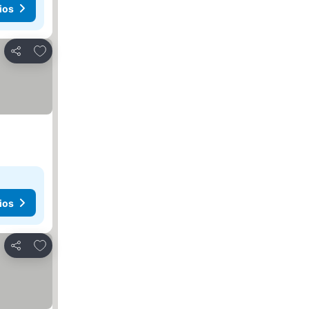
ios
Agregar a favoritos
Compartir
ios
Agregar a favoritos
Compartir