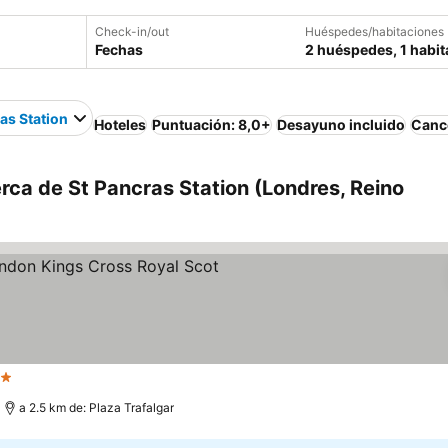
Check-in/out
Huéspedes/habitaciones
Fechas
2 huéspedes, 1 habit
as Station
Hoteles
Puntuación: 8,0+
Desayuno incluido
Cance
rca de St Pancras Station (Londres, Reino
strellas
Ver precios
a 2.5 km de: Plaza Trafalgar