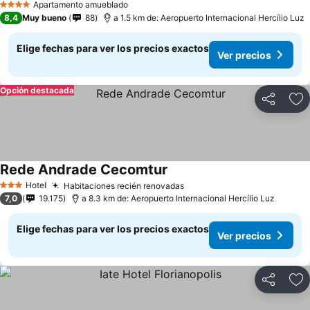
Ver precios
Apartamento amueblado
4 Estrellas
8,4
Muy bueno
88
a 1.5 km de: Aeropuerto Internacional Hercílio Luz
Elige fechas para ver los precios exactos
Ver precios
Opción destacada
Compartir
Ag
Rede Andrade Cecomtur
Ver precios
Hotel
Habitaciones recién renovadas
Ver precios
3 Estrellas
7,0
19.175
a 8.3 km de: Aeropuerto Internacional Hercílio Luz
Elige fechas para ver los precios exactos
Ver precios
Compartir
Ag