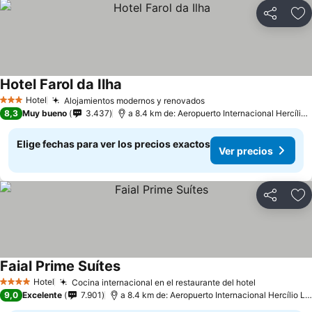
Compartir
Ag
Hotel Farol da Ilha
Ver precios
Hotel
Alojamientos modernos y renovados
Ver precios
3 Estrellas
8,3
Muy bueno
3.437
a 8.4 km de: Aeropuerto Internacional Hercílio 
Elige fechas para ver los precios exactos
Ver precios
Compartir
Ag
Faial Prime Suítes
Ver precios
Hotel
Cocina internacional en el restaurante del hotel
Ver precio
4 Estrellas
9,0
Excelente
7.901
a 8.4 km de: Aeropuerto Internacional Hercílio Lu