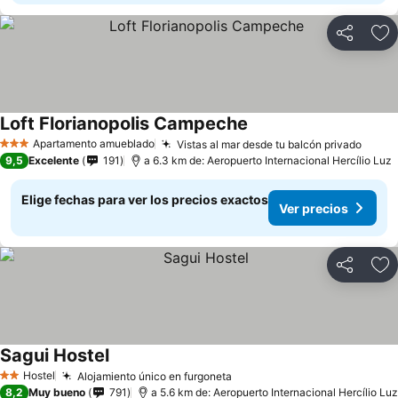
Compartir
Ag
Loft Florianopolis Campeche
Ver precios
Apartamento amueblado
Vistas al mar desde tu balcón privado
Ver p
3 Estrellas
9,5
Excelente
191
a 6.3 km de: Aeropuerto Internacional Hercílio Luz
Elige fechas para ver los precios exactos
Ver precios
Compartir
Ag
Sagui Hostel
Ver precios
Hostel
Alojamiento único en furgoneta
Ver precios
2 Estrellas
8,2
Muy bueno
791
a 5.6 km de: Aeropuerto Internacional Hercílio Luz