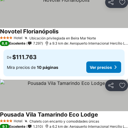
Compartir
Ag
Novotel Florianópolis
Ver precios
Hotel
Ubicación privilegiada en Beira Mar Norte
Ver precios
4 Estrellas
8,8
Excelente
7.297
a 9.3 km de: Aeropuerto Internacional Hercílio Lu
$111.763
De
Mira precios de
10 páginas
Ver precios
Compartir
Ag
Pousada Vila Tamarindo Eco Lodge
Ver precios
Hotel
Chalets con encanto y comodidades únicas
Ver precios
4 Estrellas
9,1
Excelente
1.310
a 6.2 km de: Aeropuerto Internacional Hercílio Lu