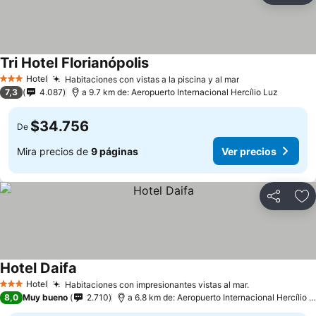
Tri Hotel Florianópolis
Ver precios
Hotel
Habitaciones con vistas a la piscina y al mar
Ver precios
3 Estrellas
7,3
4.087
a 9.7 km de: Aeropuerto Internacional Hercílio Luz
$34.756
De
Mira precios de
9 páginas
Ver precios
Compartir
Ag
Hotel Daifa
Ver precios
Hotel
Habitaciones con impresionantes vistas al mar.
Ver precios
3 Estrellas
8,0
Muy bueno
2.710
a 6.8 km de: Aeropuerto Internacional Hercílio L