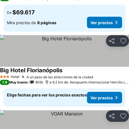
$69.617
De
Mira precios de
8 páginas
Ver precios
Compartir
Ag
Big Hotel Florianópolis
Ver precios
Hotel
A un paso de las atracciones de la ciudad
Ver precios
3 Estrellas
7,9
Muy bueno
809
a 9.2 km de: Aeropuerto Internacional Hercílio Lu
Elige fechas para ver los precios exactos
Ver precios
Compartir
Ag