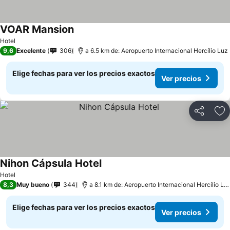
VOAR Mansion
Ver precios
Hotel
9,6
Excelente
306
a 6.5 km de: Aeropuerto Internacional Hercílio Luz
Elige fechas para ver los precios exactos
Ver precios
Compartir
Ag
Nihon Cápsula Hotel
Ver precios
Hotel
8,3
Muy bueno
344
a 8.1 km de: Aeropuerto Internacional Hercílio Lu
Elige fechas para ver los precios exactos
Ver precios