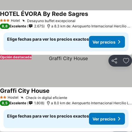
HOTEL ÉVORA By Rede Sagres
Ver precios
Hotel
Desayuno buffet excepcional
Ver precios
3 Estrellas
8,8
Excelente
2.675
a 8.3 km de: Aeropuerto Internacional Hercílio Lu
Elige fechas para ver los precios exactos
Ver precios
Opción destacada
Compartir
Ag
Graffi City House
Ver precios
Hostel
Check-in digital eficiente
Ver precios
2 Estrellas
8,5
Excelente
1.808
a 8.0 km de: Aeropuerto Internacional Hercílio Lu
Elige fechas para ver los precios exactos
Ver precios