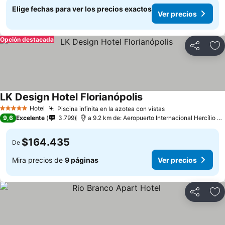
Elige fechas para ver los precios exactos
Ver precios
Opción destacada
Compartir
Ag
LK Design Hotel Florianópolis
Ver precios
Hotel
Piscina infinita en la azotea con vistas
Ver precios
5 Estrellas
9,6
Excelente
3.799
a 9.2 km de: Aeropuerto Internacional Hercílio Lu
$164.435
De
Mira precios de
9 páginas
Ver precios
Compartir
Ag