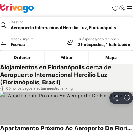
Favoritos
Iniciar 
Me
Destino
Aeropuerto Internacional Hercílio Luz, Florianópolis
Check-in/out
Huéspedes/habitaciones
Fechas
2 huéspedes, 1 habitación
Ordenar
Filtrar
Mapa
Alojamientos en Florianópolis cerca de
Aeropuerto Internacional Hercílio Luz
(Florianópolis, Brasil)
Cómo los pagos afectan nuestro ranking
Compartir
Ag
Apartamento Próximo Ao Aeroporto De Florianópolis.