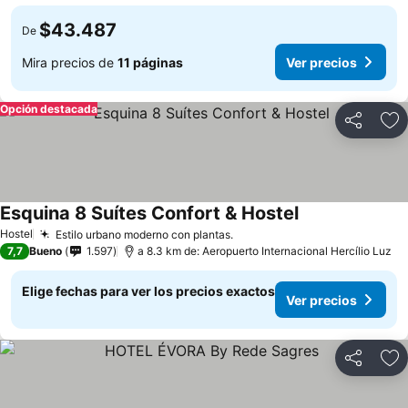
$43.487
De
Mira precios de
11 páginas
Ver precios
Opción destacada
Compartir
Ag
Esquina 8 Suítes Confort & Hostel
Ver precios
Hostel
Estilo urbano moderno con plantas.
Ver precios
7,7
Bueno
1.597
a 8.3 km de: Aeropuerto Internacional Hercílio Luz
Elige fechas para ver los precios exactos
Ver precios
Compartir
Ag