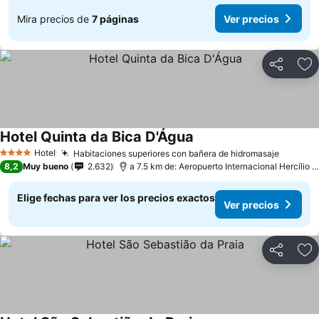
Mira precios de
7 páginas
Ver precios
Compartir
Ag
Hotel Quinta da Bica D'Água
Ver precios
Hotel
Habitaciones superiores con bañera de hidromasaje
Ver pre
4 Estrellas
8,2
Muy bueno
2.632
a 7.5 km de: Aeropuerto Internacional Hercílio L
Elige fechas para ver los precios exactos
Ver precios
Compartir
Ag