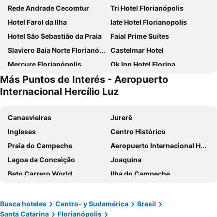
Rede Andrade Cecomtur
Tri Hotel Florianópolis
Hotel Farol da Ilha
Iate Hotel Florianopolis
Hotel São Sebastião da Praia
Faial Prime Suítes
Slaviero Baía Norte Florianópolis
Castelmar Hotel
Mercure Florianópolis
Ok Inn Hotel Floripa
Más Puntos de Interés - Aeropuerto
Interclass Florianópolis
Hotel Cambirela
Internacional Hercílio Luz
ibis Florianopolis
Diaudi Hotel
Cambirela Hotel
Porto da Ilha Hotel
Canasvieiras
Jurerê
VOA Samuka Hotel
Hotel Hola
Ingleses
Centro Histórico
Hotel Valerim Florianópolis
Novotel Florianópolis
Praia do Campeche
Aeropuerto Internacional Hercílio Luz
Cris Hotel
Hotel Natur Campeche
Lagoa da Conceição
Joaquina
Blue Tree Premium Florianópolis
Hotel Quinta da Bica D'Água
Beto Carrero World
Ilha do Campeche
LK Design Hotel Florianópolis
Intercity Florianopolis
Costa da Lagoa
Central
Pousada Schmitz
Pousada Ecomar
Ribeirão da Ilha
Ponta das Canas
Busca hoteles
Centro- y Sudamérica
Brasil
Oscar Hotel
Intercity Portofino Florianópolis
Santa Catarina
Florianópolis
Santo Antônio de Lisboa
Carnamboriú