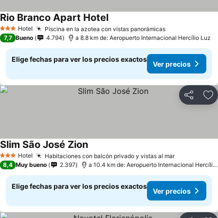
Rio Branco Apart Hotel
Ver precios
Hotel
Piscina en la azotea con vistas panorámicas
Ver precios
3 Estrellas
7,7
Bueno
4.794
a 8.8 km de: Aeropuerto Internacional Hercílio Luz
Elige fechas para ver los precios exactos
Ver precios
Compartir
Ag
Slim São José Zion
Ver precios
Hotel
Habitaciones con balcón privado y vistas al mar
Ver precios
3 Estrellas
8,4
Muy bueno
2.397
a 10.4 km de: Aeropuerto Internacional Hercílio
Elige fechas para ver los precios exactos
Ver precios