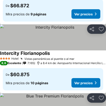
$66.872
De
Mira precios de
9 páginas
Ver precios
Compartir
Ag
Intercity Florianopolis
Ver precios
Hotel
Vistas panorámicas al puente o al mar
Ver precios
4 Estrellas
8,6
Excelente
7.165
a 8.4 km de: Aeropuerto Internacional Hercílio Lu
$60.875
De
Mira precios de
10 páginas
Ver precios
Compartir
Ag