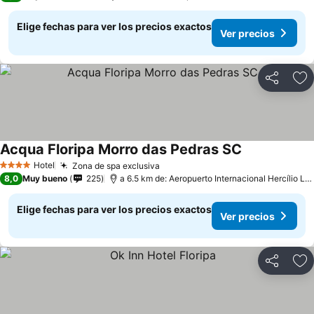
Elige fechas para ver los precios exactos
Ver precios
Compartir
Ag
Acqua Floripa Morro das Pedras SC
Ver precios
Hotel
Zona de spa exclusiva
Ver precios
4 Estrellas
8,0
Muy bueno
225
a 6.5 km de: Aeropuerto Internacional Hercílio Lu
Elige fechas para ver los precios exactos
Ver precios
Compartir
Ag