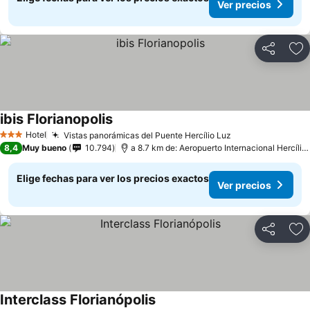
Ver precios
Compartir
Ag
ibis Florianopolis
Ver precios
Hotel
Vistas panorámicas del Puente Hercílio Luz
Ver precios
3 Estrellas
8,4
Muy bueno
10.794
a 8.7 km de: Aeropuerto Internacional Hercílio
Elige fechas para ver los precios exactos
Ver precios
Compartir
Ag
Interclass Florianópolis
Ver precios