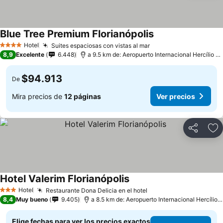
Blue Tree Premium Florianópolis
Ver precios
Hotel
Suites espaciosas con vistas al mar
Ver precios
4 Estrellas
8,9
Excelente
6.448
a 9.5 km de: Aeropuerto Internacional Hercílio L
$94.913
De
Mira precios de
12 páginas
Ver precios
Compartir
Ag
Hotel Valerim Florianópolis
Ver precios
Hotel
Restaurante Dona Delicia en el hotel
Ver precios
3 Estrellas
8,4
Muy bueno
9.405
a 8.5 km de: Aeropuerto Internacional Hercílio 
Elige fechas para ver los precios exactos