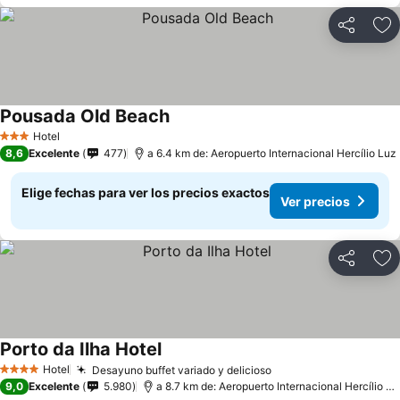
Compartir
Ag
Pousada Old Beach
Ver precios
Hotel
3 Estrellas
8,6
Excelente
477
a 6.4 km de: Aeropuerto Internacional Hercílio Luz
Elige fechas para ver los precios exactos
Ver precios
Compartir
Ag
Porto da Ilha Hotel
Ver precios
Hotel
Desayuno buffet variado y delicioso
Ver precios
4 Estrellas
9,0
Excelente
5.980
a 8.7 km de: Aeropuerto Internacional Hercílio Lu