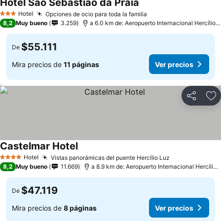
Hotel São Sebastião da Praia
Ver precios
Hotel
Opciones de ocio para toda la familia
Ver precios
3 Estrellas
8,2
Muy bueno
3.259
a 6.0 km de: Aeropuerto Internacional Hercílio 
$55.111
De
Mira precios de
11 páginas
Ver precios
Compartir
Ag
Castelmar Hotel
Ver precios
Hotel
Vistas panorámicas del puente Hercílio Luz
Ver precios
4 Estrellas
8,2
Muy bueno
11.669
a 8.9 km de: Aeropuerto Internacional Hercílio 
$47.119
De
Mira precios de
8 páginas
Ver precios