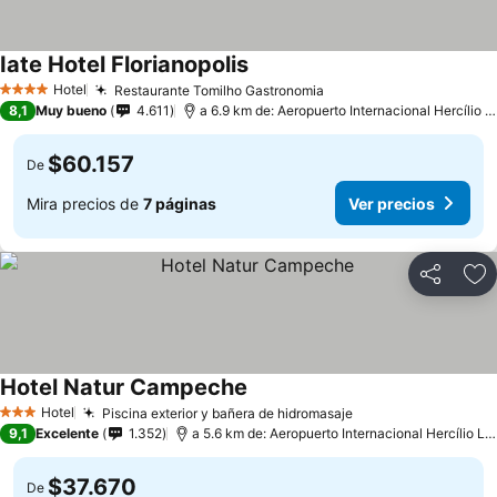
Iate Hotel Florianopolis
Ver precios
Hotel
Restaurante Tomilho Gastronomia
Ver precios
4 Estrellas
8,1
Muy bueno
4.611
a 6.9 km de: Aeropuerto Internacional Hercílio L
$60.157
De
Mira precios de
7 páginas
Ver precios
Compartir
Ag
Hotel Natur Campeche
Ver precios
Hotel
Piscina exterior y bañera de hidromasaje
Ver precios
3 Estrellas
9,1
Excelente
1.352
a 5.6 km de: Aeropuerto Internacional Hercílio Lu
$37.670
De