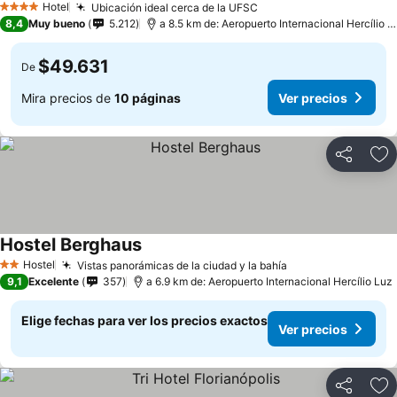
Hotel
Ubicación ideal cerca de la UFSC
Ver precios
4 Estrellas
8,4
Muy bueno
5.212
a 8.5 km de: Aeropuerto Internacional Hercílio L
$49.631
De
Mira precios de
10 páginas
Ver precios
Compartir
Ag
Hostel Berghaus
Ver precios
Hostel
Vistas panorámicas de la ciudad y la bahía
Ver precios
2 Estrellas
9,1
Excelente
357
a 6.9 km de: Aeropuerto Internacional Hercílio Luz
Elige fechas para ver los precios exactos
Ver precios
Compartir
Ag