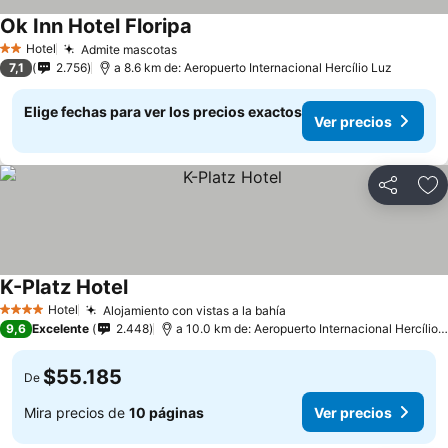
Ok Inn Hotel Floripa
Ver precios
Hotel
Admite mascotas
Ver precios
2 Estrellas
7,1
2.756
a 8.6 km de: Aeropuerto Internacional Hercílio Luz
Elige fechas para ver los precios exactos
Ver precios
Compartir
Ag
K-Platz Hotel
Ver precios
Hotel
Alojamiento con vistas a la bahía
Ver precios
4 Estrellas
9,6
Excelente
2.448
a 10.0 km de: Aeropuerto Internacional Hercílio 
$55.185
De
Mira precios de
10 páginas
Ver precios