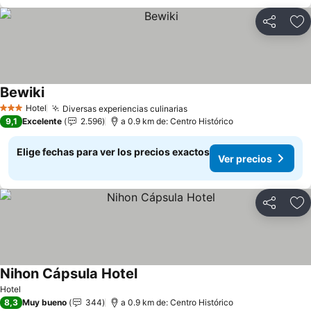
Compartir
Ag
Bewiki
Ver precios
Hotel
Diversas experiencias culinarias
Ver precios
3 Estrellas
9,1
Excelente
2.596
a 0.9 km de: Centro Histórico
Elige fechas para ver los precios exactos
Ver precios
Compartir
Ag
Nihon Cápsula Hotel
Ver precios
Hotel
8,3
Muy bueno
344
a 0.9 km de: Centro Histórico