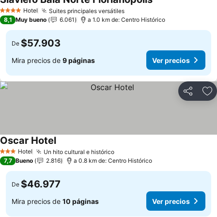
Ver precios
Hotel
Suites principales versátiles
Ver precios
4 Estrellas
8,1
Muy bueno
6.061
a 1.0 km de: Centro Histórico
$57.903
De
Mira precios de
9 páginas
Ver precios
Compartir
Ag
Oscar Hotel
Ver precios
Hotel
Un hito cultural e histórico
Ver precios
3 Estrellas
7,7
Bueno
2.816
a 0.8 km de: Centro Histórico
$46.977
De
Mira precios de
10 páginas
Ver precios