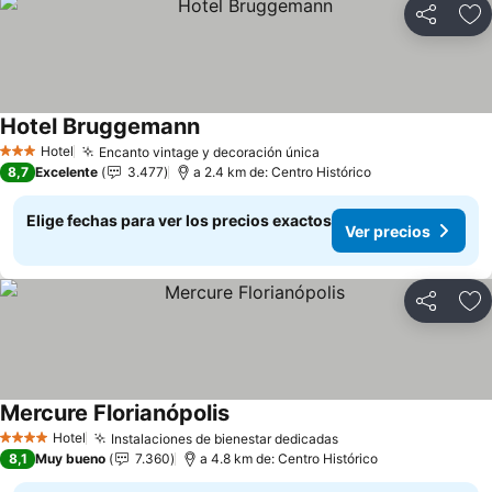
Compartir
Ag
Hotel Bruggemann
Ver precios
Hotel
Encanto vintage y decoración única
Ver precios
3 Estrellas
8,7
Excelente
3.477
a 2.4 km de: Centro Histórico
Elige fechas para ver los precios exactos
Ver precios
Compartir
Ag
Mercure Florianópolis
Ver precios
Hotel
Instalaciones de bienestar dedicadas
Ver precios
4 Estrellas
8,1
Muy bueno
7.360
a 4.8 km de: Centro Histórico