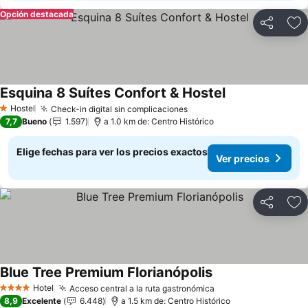
Opción destacada
Compartir
Ag
Esquina 8 Suítes Confort & Hostel
Ver precios
Hostel
Check-in digital sin complicaciones
Ver precios
1 Estrellas
7,7
Bueno
1.597
a 1.0 km de: Centro Histórico
Elige fechas para ver los precios exactos
Ver precios
Compartir
Ag
Blue Tree Premium Florianópolis
Ver precios
Hotel
Acceso central a la ruta gastronómica
Ver precios
4 Estrellas
8,9
Excelente
6.448
a 1.5 km de: Centro Histórico