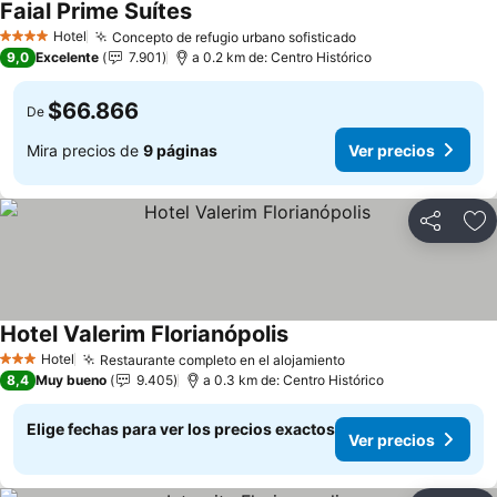
Faial Prime Suítes
Ver precios
Hotel
Concepto de refugio urbano sofisticado
Ver precios
4 Estrellas
9,0
Excelente
7.901
a 0.2 km de: Centro Histórico
$66.866
De
Mira precios de
9 páginas
Ver precios
Compartir
Ag
Hotel Valerim Florianópolis
Ver precios
Hotel
Restaurante completo en el alojamiento
Ver precios
3 Estrellas
8,4
Muy bueno
9.405
a 0.3 km de: Centro Histórico
Elige fechas para ver los precios exactos
Ver precios