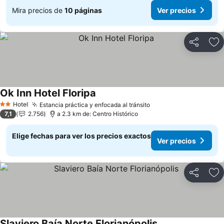
Mira precios de
10 páginas
Ver precios
Compartir
Ag
Ok Inn Hotel Floripa
Ver precios
Hotel
Estancia práctica y enfocada al tránsito
Ver precios
2 Estrellas
7,1
2.756
a 2.3 km de: Centro Histórico
Elige fechas para ver los precios exactos
Ver precios
Compartir
Ag
Slaviero Baía Norte Florianópolis