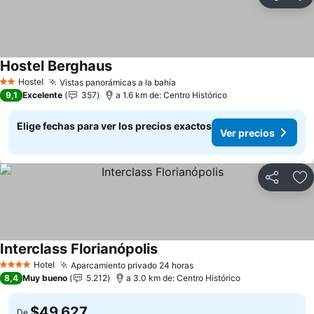
Compartir
Ag
Hostel Berghaus
Ver precios
Hostel
Vistas panorámicas a la bahía
Ver precios
2 Estrellas
9,1
Excelente
357
a 1.6 km de: Centro Histórico
Elige fechas para ver los precios exactos
Ver precios
Compartir
Ag
Interclass Florianópolis
Ver precios
Hotel
Aparcamiento privado 24 horas
Ver precios
4 Estrellas
8,4
Muy bueno
5.212
a 3.0 km de: Centro Histórico
$49.627
De