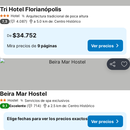
Tri Hotel Florianópolis
Ver precios
Hotel
Arquitectura tradicional de poca altura
Ver precios
3 Estrellas
7,3
4.087
a 5.0 km de: Centro Histórico
$34.752
De
Mira precios de
9 páginas
Ver precios
Compartir
Ag
Beira Mar Hostel
Ver precios
Hostel
Servicios de spa exclusivos
Ver precios
2 Estrellas
9,1
Excelente
714
a 2.5 km de: Centro Histórico
Elige fechas para ver los precios exactos
Ver precios