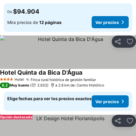
$94.904
De
Mira precios de
12 páginas
Ver precios
Compartir
Ag
Hotel Quinta da Bica D'Água
Ver precios
Hotel
Finca rural histórica de gestión familiar
Ver precios
4 Estrellas
8,2
Muy bueno
2.632
a 2.6 km de: Centro Histórico
Elige fechas para ver los precios exactos
Ver precios
Opción destacada
Compartir
Ag