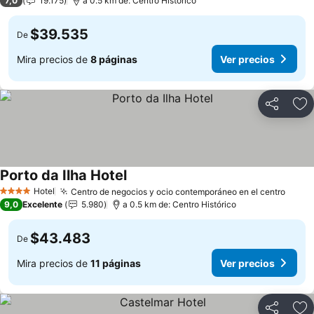
7,0
19.175
a 0.5 km de: Centro Histórico
$39.535
De
Mira precios de
8 páginas
Ver precios
Compartir
Ag
Porto da Ilha Hotel
Ver precios
Hotel
Centro de negocios y ocio contemporáneo en el centro
Ver p
4 Estrellas
9,0
Excelente
5.980
a 0.5 km de: Centro Histórico
$43.483
De
Mira precios de
11 páginas
Ver precios