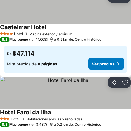
Compartir
Ag
Castelmar Hotel
Ver precios
Hotel
Piscina exterior y solárium
Ver precios
4 Estrellas
8,2
Muy bueno
11.669
a 0.8 km de: Centro Histórico
$47.114
De
Mira precios de
8 páginas
Ver precios
Compartir
Ag
Hotel Farol da Ilha
Ver precios
Hotel
Habitaciones amplias y renovadas
Ver precios
3 Estrellas
8,3
Muy bueno
3.437
a 0.2 km de: Centro Histórico