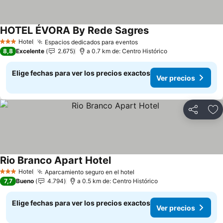
HOTEL ÉVORA By Rede Sagres
Ver precios
Hotel
Espacios dedicados para eventos
Ver precios
3 Estrellas
8,8
Excelente
2.675
a 0.7 km de: Centro Histórico
Elige fechas para ver los precios exactos
Ver precios
Compartir
Ag
Rio Branco Apart Hotel
Ver precios
Hotel
Aparcamiento seguro en el hotel
Ver precios
3 Estrellas
7,7
Bueno
4.794
a 0.5 km de: Centro Histórico
Elige fechas para ver los precios exactos
Ver precios