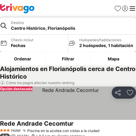
Favoritos
Iniciar 
Me
Destino
Centro Histórico, Florianópolis
Check-in/out
Huéspedes/habitaciones
Fechas
2 huéspedes, 1 habitación
Ordenar
Filtrar
Mapa
Alojamientos en Florianópolis cerca de Centro
Histórico
Cómo los pagos afectan nuestro ranking
Opción destacada
Compartir
Ag
Rede Andrade Cecomtur
Ver precios
Hotel
Piscina en la azotea con vistas a la ciudad
Ver precios
3 Estrellas