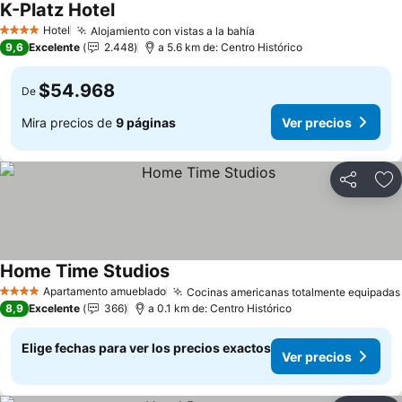
K-Platz Hotel
Ver precios
Hotel
Alojamiento con vistas a la bahía
Ver precios
4 Estrellas
9,6
Excelente
2.448
a 5.6 km de: Centro Histórico
$54.968
De
Mira precios de
9 páginas
Ver precios
Compartir
Ag
Home Time Studios
Ver precios
Apartamento amueblado
Cocinas americanas totalmente equipadas
4 Estrellas
8,9
Excelente
366
a 0.1 km de: Centro Histórico
Elige fechas para ver los precios exactos
Ver precios