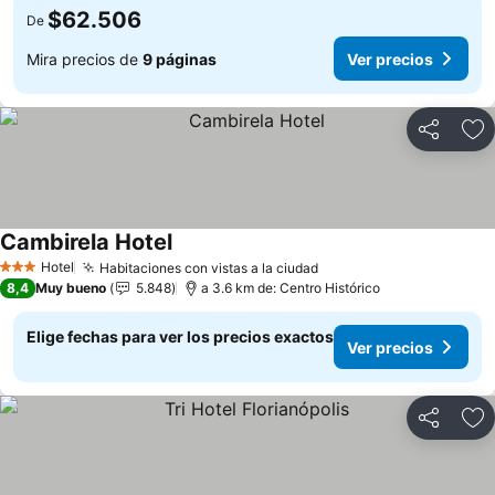
$62.506
De
Mira precios de
9 páginas
Ver precios
Compartir
Ag
Cambirela Hotel
Ver precios
Hotel
Habitaciones con vistas a la ciudad
Ver precios
3 Estrellas
8,4
Muy bueno
5.848
a 3.6 km de: Centro Histórico
Elige fechas para ver los precios exactos
Ver precios
Compartir
Ag