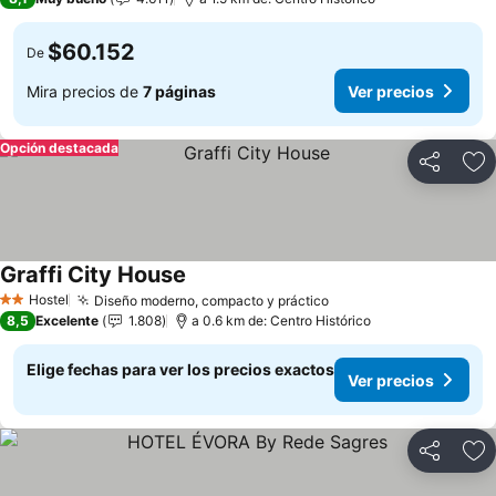
$60.152
De
Mira precios de
7 páginas
Ver precios
Opción destacada
Compartir
Ag
Graffi City House
Ver precios
Hostel
Diseño moderno, compacto y práctico
Ver precios
2 Estrellas
8,5
Excelente
1.808
a 0.6 km de: Centro Histórico
Elige fechas para ver los precios exactos
Ver precios
Compartir
Ag