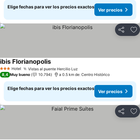
Elige fechas para ver los precios exactos
Ver precios
Compartir
Ag
ibis Florianopolis
Ver precios
Hotel
Vistas al puente Hercilio Luz
Ver precios
3 Estrellas
8,4
Muy bueno
10.794
a 0.5 km de: Centro Histórico
Elige fechas para ver los precios exactos
Ver precios
Compartir
Ag