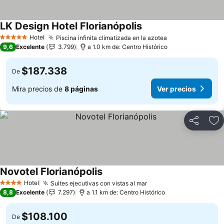
LK Design Hotel Florianópolis
Ver precios
Hotel
Piscina infinita climatizada en la azotea
Ver precios
5 Estrellas
9,6
Excelente
3.799
a 1.0 km de: Centro Histórico
$187.338
De
Mira precios de
8 páginas
Ver precios
Compartir
Ag
Novotel Florianópolis
Ver precios
Hotel
Suites ejecutivas con vistas al mar
Ver precios
4 Estrellas
8,8
Excelente
7.297
a 1.1 km de: Centro Histórico
$108.100
De