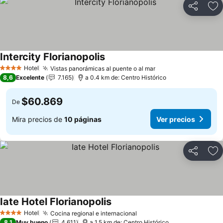
Compartir
Ag
Intercity Florianopolis
Ver precios
Hotel
Vistas panorámicas al puente o al mar
Ver precios
4 Estrellas
8,6
Excelente
7.165
a 0.4 km de: Centro Histórico
$60.869
De
Mira precios de
10 páginas
Ver precios
Compartir
Ag
Iate Hotel Florianopolis
Ver precios
Hotel
Cocina regional e internacional
Ver precios
4 Estrellas
8,1
Muy bueno
4.611
a 1.5 km de: Centro Histórico