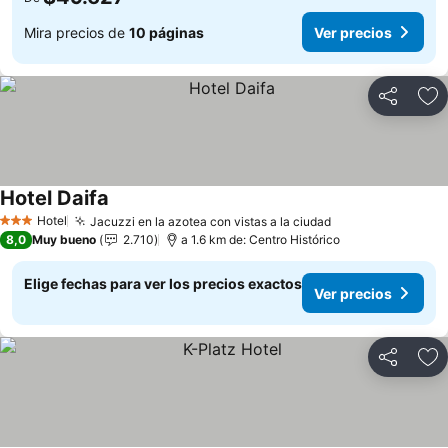
Mira precios de
10 páginas
Ver precios
Compartir
Ag
Hotel Daifa
Ver precios
Hotel
Jacuzzi en la azotea con vistas a la ciudad
Ver precios
3 Estrellas
8,0
Muy bueno
2.710
a 1.6 km de: Centro Histórico
Elige fechas para ver los precios exactos
Ver precios
Compartir
Ag