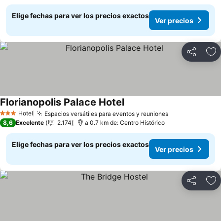
Elige fechas para ver los precios exactos
Ver precios
Compartir
Ag
Florianopolis Palace Hotel
Ver precios
Hotel
Espacios versátiles para eventos y reuniones
Ver precios
3 Estrellas
8,6
Excelente
2.174
a 0.7 km de: Centro Histórico
Elige fechas para ver los precios exactos
Ver precios
Compartir
Ag