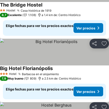
The Bridge Hostel
Ver precios
Hostel
Casa histórica de 1919
Ver precios
2 Estrellas
8,7
Excelente
1.108
a 1.4 km de: Centro Histórico
Elige fechas para ver los precios exactos
Ver precios
Compartir
Ag
Big Hotel Florianópolis
Ver precios
Hotel
Barbacoa en el alojamiento
Ver precios
3 Estrellas
7,9
Muy bueno
809
a 2.5 km de: Centro Histórico
Elige fechas para ver los precios exactos
Ver precios