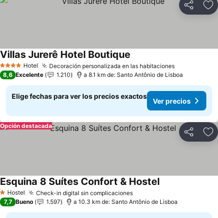
Compartir
Ag
Villas Jurerê Hotel Boutique
Ver precios
Hotel
Decoración personalizada en las habitaciones
Ver precios
4 Estrellas
8,6
Excelente
1.210
a 8.1 km de: Santo Antônio de Lisboa
Elige fechas para ver los precios exactos
Ver precios
Opción destacada
Compartir
Ag
Esquina 8 Suítes Confort & Hostel
Ver precios
Hostel
Check-in digital sin complicaciones
Ver precios
1 Estrellas
7,7
Bueno
1.597
a 10.3 km de: Santo Antônio de Lisboa