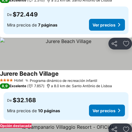
8,8
Excelente
2.510
a 5.2 km de: Santo Antônio de Lisboa
$72.449
De
Mira precios de
7 páginas
Ver precios
Compartir
Ag
Jurere Beach Village
Ver precios
Hotel
Programa dinámico de recreación infantil
Ver precios
4 Estrellas
8,9
Excelente
7.857
a 8.0 km de: Santo Antônio de Lisboa
$32.168
De
Mira precios de
10 páginas
Ver precios
Opción destacada