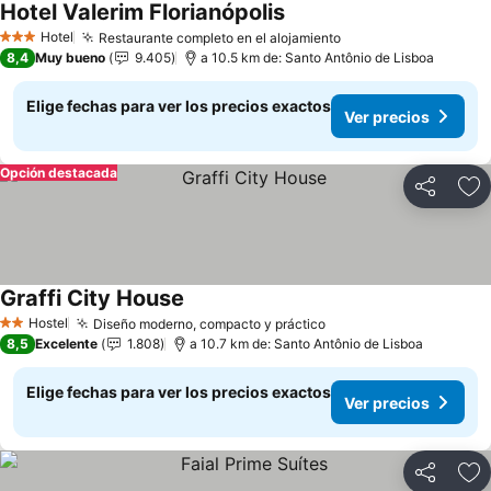
Hotel Valerim Florianópolis
Ver precios
Hotel
Restaurante completo en el alojamiento
Ver precios
3 Estrellas
8,4
Muy bueno
9.405
a 10.5 km de: Santo Antônio de Lisboa
Elige fechas para ver los precios exactos
Ver precios
Opción destacada
Compartir
Ag
Graffi City House
Ver precios
Hostel
Diseño moderno, compacto y práctico
Ver precios
2 Estrellas
8,5
Excelente
1.808
a 10.7 km de: Santo Antônio de Lisboa
Elige fechas para ver los precios exactos
Ver precios
Compartir
Ag