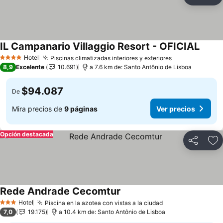
Compartir
Ag
IL Campanario Villaggio Resort - OFICIAL
Ver pr
Hotel
Piscinas climatizadas interiores y exteriores
Ver precios
4 Estrellas
8,9
Excelente
10.691
a 7.6 km de: Santo Antônio de Lisboa
$94.087
De
Mira precios de
9 páginas
Ver precios
Opción destacada
Compartir
Ag
Rede Andrade Cecomtur
Ver precios
Hotel
Piscina en la azotea con vistas a la ciudad
Ver precios
3 Estrellas
7,0
19.175
a 10.4 km de: Santo Antônio de Lisboa