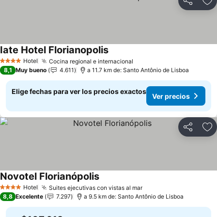
Compartir
Ag
Iate Hotel Florianopolis
Ver precios
Hotel
Cocina regional e internacional
Ver precios
4 Estrellas
8,1
Muy bueno
4.611
a 11.7 km de: Santo Antônio de Lisboa
Elige fechas para ver los precios exactos
Ver precios
Compartir
Ag
Novotel Florianópolis
Ver precios
Hotel
Suites ejecutivas con vistas al mar
Ver precios
4 Estrellas
8,8
Excelente
7.297
a 9.5 km de: Santo Antônio de Lisboa