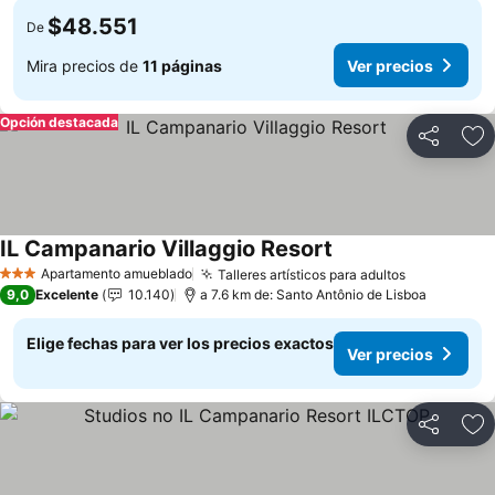
$48.551
De
Mira precios de
11 páginas
Ver precios
Opción destacada
Compartir
Ag
IL Campanario Villaggio Resort
Ver precios
Apartamento amueblado
Talleres artísticos para adultos
Ver precio
3 Estrellas
9,0
Excelente
10.140
a 7.6 km de: Santo Antônio de Lisboa
Elige fechas para ver los precios exactos
Ver precios
Compartir
Ag