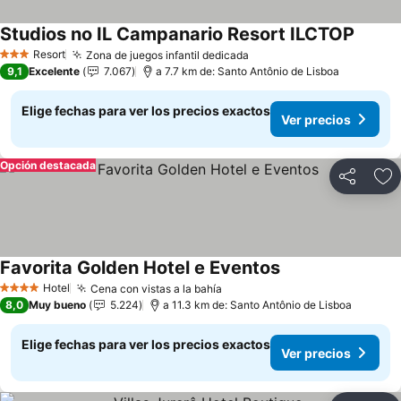
Studios no IL Campanario Resort ILCTOP
Ver pr
Resort
Zona de juegos infantil dedicada
Ver precios
3 Estrellas
9,1
Excelente
7.067
a 7.7 km de: Santo Antônio de Lisboa
Elige fechas para ver los precios exactos
Ver precios
Opción destacada
Compartir
Ag
Favorita Golden Hotel e Eventos
Ver precios
Hotel
Cena con vistas a la bahía
Ver precios
4 Estrellas
8,0
Muy bueno
5.224
a 11.3 km de: Santo Antônio de Lisboa
Elige fechas para ver los precios exactos
Ver precios