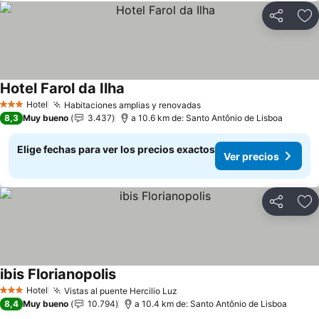
Compartir
Ag
Hotel Farol da Ilha
Ver precios
Hotel
Habitaciones amplias y renovadas
Ver precios
3 Estrellas
8,3
Muy bueno
3.437
a 10.6 km de: Santo Antônio de Lisboa
Elige fechas para ver los precios exactos
Ver precios
Compartir
Ag
ibis Florianopolis
Ver precios
Hotel
Vistas al puente Hercilio Luz
Ver precios
3 Estrellas
8,4
Muy bueno
10.794
a 10.4 km de: Santo Antônio de Lisboa