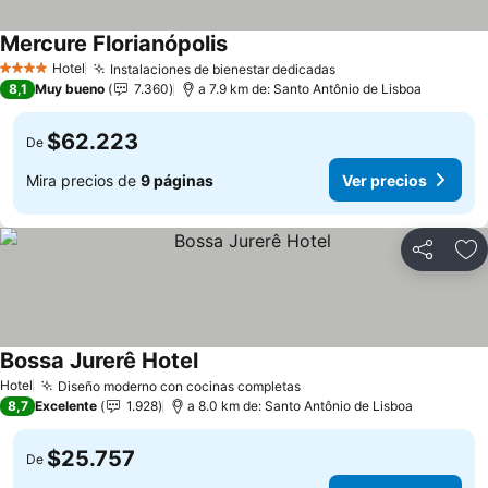
Mercure Florianópolis
Ver precios
Hotel
Instalaciones de bienestar dedicadas
Ver precios
4 Estrellas
8,1
Muy bueno
7.360
a 7.9 km de: Santo Antônio de Lisboa
$62.223
De
Mira precios de
9 páginas
Ver precios
Compartir
Ag
Bossa Jurerê Hotel
Ver precios
Hotel
Diseño moderno con cocinas completas
Ver precios
8,7
Excelente
1.928
a 8.0 km de: Santo Antônio de Lisboa
$25.757
De