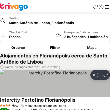
Favoritos
Iniciar 
Me
Destino
Santo Antônio de Lisboa, Florianópolis
Check-in/out
Huéspedes/habitaciones
Fechas
2 huéspedes, 1 habitación
Ordenar
Filtrar
Mapa
Alojamientos en Florianópolis cerca de Santo
Antônio de Lisboa
Cómo los pagos afectan nuestro ranking
Compartir
Ag
Intercity Portofino Florianópolis
Ver precios
Hotel
Menú especializado en risotto
Ver precios
4 Estrellas