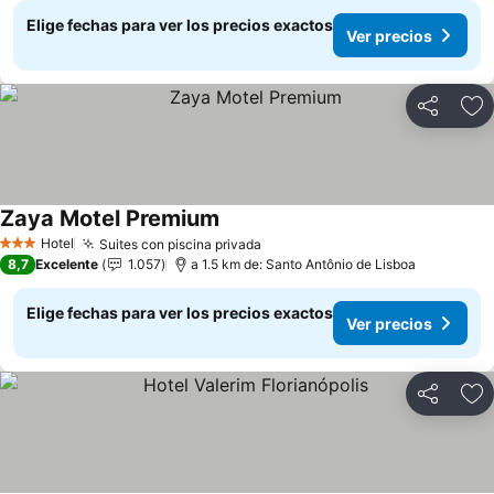
Elige fechas para ver los precios exactos
Ver precios
Compartir
Ag
Zaya Motel Premium
Ver precios
Hotel
Suites con piscina privada
Ver precios
3 Estrellas
8,7
Excelente
1.057
a 1.5 km de: Santo Antônio de Lisboa
Elige fechas para ver los precios exactos
Ver precios
Compartir
Ag