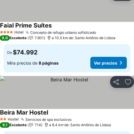
Faial Prime Suítes
Ver precios
Hotel
Concepto de refugio urbano sofisticado
Ver precios
4 Estrellas
9,0
Excelente
7.901
a 10.5 km de: Santo Antônio de Lisboa
$74.992
De
Mira precios de
8 páginas
Ver precios
Compartir
Ag
Beira Mar Hostel
Ver precios
Hostel
Servicios de spa exclusivos
Ver precios
2 Estrellas
9,1
Excelente
714
a 8.4 km de: Santo Antônio de Lisboa