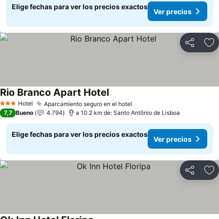
Elige fechas para ver los precios exactos
Ver precios
Compartir
Ag
Rio Branco Apart Hotel
Ver precios
Hotel
Aparcamiento seguro en el hotel
Ver precios
3 Estrellas
7,7
Bueno
4.794
a 10.2 km de: Santo Antônio de Lisboa
Elige fechas para ver los precios exactos
Ver precios
Compartir
Ag