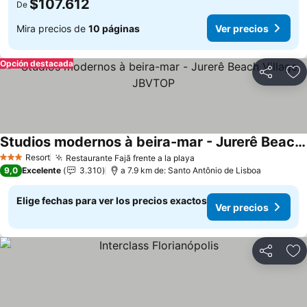
$107.612
De
Mira precios de
10 páginas
Ver precios
Opción destacada
Compartir
Ag
Studios modernos à beira-mar - Jurerê Beach Village JBVTOP
Ver precios
Resort
Restaurante Fajã frente a la playa
Ver precios
3 Estrellas
9,0
Excelente
3.310
a 7.9 km de: Santo Antônio de Lisboa
Elige fechas para ver los precios exactos
Ver precios
Compartir
Ag