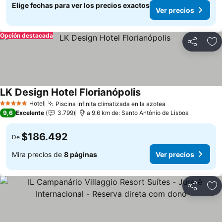
Elige fechas para ver los precios exactos
Ver precios
Opción destacada
Compartir
Ag
LK Design Hotel Florianópolis
Ver precios
Hotel
Piscina infinita climatizada en la azotea
Ver precios
5 Estrellas
9,6
Excelente
3.799
a 9.6 km de: Santo Antônio de Lisboa
$186.492
De
Mira precios de
8 páginas
Ver precios
Compartir
Ag