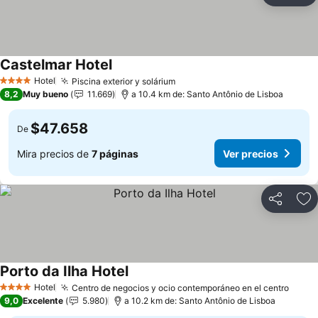
Castelmar Hotel
Ver precios
Hotel
Piscina exterior y solárium
Ver precios
4 Estrellas
8,2
Muy bueno
11.669
a 10.4 km de: Santo Antônio de Lisboa
$47.658
De
Mira precios de
7 páginas
Ver precios
Compartir
Ag
Porto da Ilha Hotel
Ver precios
Hotel
Centro de negocios y ocio contemporáneo en el centro
Ver p
4 Estrellas
9,0
Excelente
5.980
a 10.2 km de: Santo Antônio de Lisboa