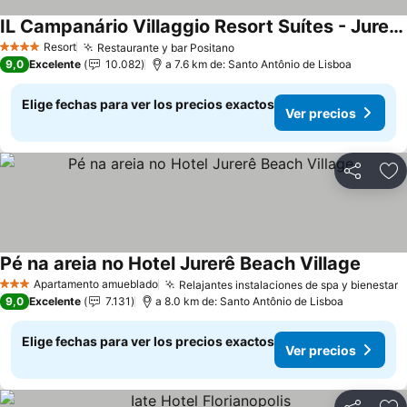
IL Campanário Villaggio Resort Suítes - Jurerê Internacional - Reserva direta com dono
Ver precios
Resort
Restaurante y bar Positano
Ver precios
4 Estrellas
9,0
Excelente
10.082
a 7.6 km de: Santo Antônio de Lisboa
Elige fechas para ver los precios exactos
Ver precios
Compartir
Ag
Pé na areia no Hotel Jurerê Beach Village
Ver pr
Apartamento amueblado
Relajantes instalaciones de spa y bienestar
V
3 Estrellas
9,0
Excelente
7.131
a 8.0 km de: Santo Antônio de Lisboa
Elige fechas para ver los precios exactos
Ver precios