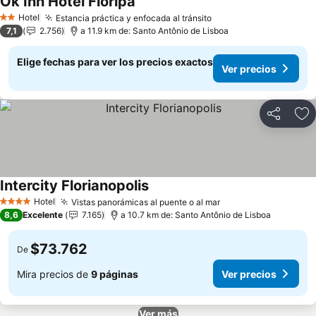
Ok Inn Hotel Floripa
Ver precios
Hotel
Estancia práctica y enfocada al tránsito
Ver precios
2 Estrellas
7,1
2.756
a 11.9 km de: Santo Antônio de Lisboa
Elige fechas para ver los precios exactos
Ver precios
Compartir
Ag
Intercity Florianopolis
Ver precios
Hotel
Vistas panorámicas al puente o al mar
Ver precios
4 Estrellas
8,6
Excelente
7.165
a 10.7 km de: Santo Antônio de Lisboa
$73.762
De
Mira precios de
9 páginas
Ver precios
Ver más