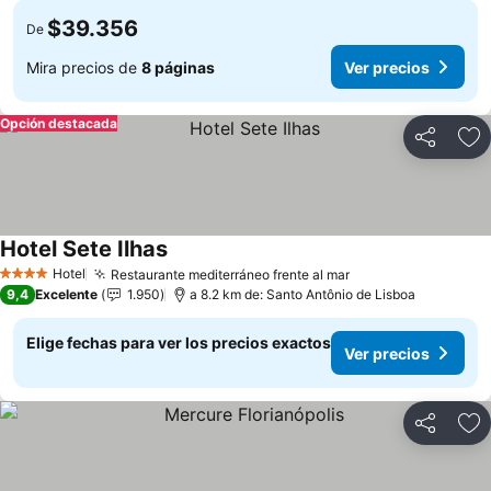
$39.356
De
Mira precios de
8 páginas
Ver precios
Opción destacada
Compartir
Ag
Hotel Sete Ilhas
Ver precios
Hotel
Restaurante mediterráneo frente al mar
Ver precios
4 Estrellas
9,4
Excelente
1.950
a 8.2 km de: Santo Antônio de Lisboa
Elige fechas para ver los precios exactos
Ver precios
Compartir
Ag