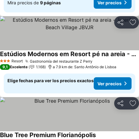
Mira precios de
9 páginas
Ver precios
Compartir
Ag
Estúdios Modernos em Resort pé na areia - Jurerê Beach Village JBVJR
Ver precios
Resort
Gastronomía del restaurante Z Perry
Ver precios
3 Estrellas
9,1
Excelente
1.168
a 7.9 km de: Santo Antônio de Lisboa
Elige fechas para ver los precios exactos
Ver precios
Compartir
Ag
Blue Tree Premium Florianópolis
Ver precios