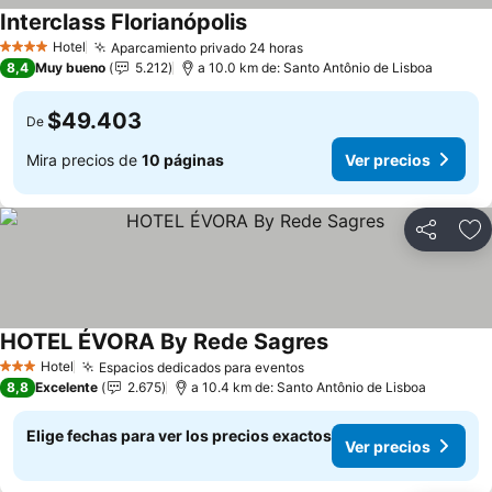
Interclass Florianópolis
Ver precios
Hotel
Aparcamiento privado 24 horas
Ver precios
4 Estrellas
8,4
Muy bueno
5.212
a 10.0 km de: Santo Antônio de Lisboa
$49.403
De
Mira precios de
10 páginas
Ver precios
Compartir
Ag
HOTEL ÉVORA By Rede Sagres
Ver precios
Hotel
Espacios dedicados para eventos
Ver precios
3 Estrellas
8,8
Excelente
2.675
a 10.4 km de: Santo Antônio de Lisboa
Elige fechas para ver los precios exactos
Ver precios